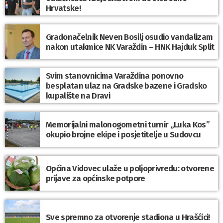
Hrvatske!
Gradonačelnik Neven Bosilj osudio vandalizam
nakon utakmice NK Varaždin – HNK Hajduk Split
Svim stanovnicima Varaždina ponovno
besplatan ulaz na Gradske bazene i Gradsko
kupalište na Dravi
Memorijalni malonogometni turnir „Luka Kos”
okupio brojne ekipe i posjetitelje u Sudovcu
Općina Vidovec ulaže u poljoprivredu: otvorene
prijave za općinske potpore
Sve spremno za otvorenje stadiona u Hrašćici!