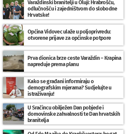
Varaždinski branitelji u Oluji: Hrabrošću,
odlučnošću i zajedništvom do slobodne
Hrvatske!
Općina Vidovec ulaže u poljoprivredu:
otvorene prijave za općinske potpore
Prva dionica brze ceste Varaždin – Krapina
napreduje prema planu
Kako se građani informiraju o
demografskim mjerama? Sudjelujte u
istraživanju!
U Sračincu obilježen Dan pobjede i
domovinske zahvalnosti te Dan hrvatskih
branitelja
Od Ede Maajke do Krankšvestera: bogat