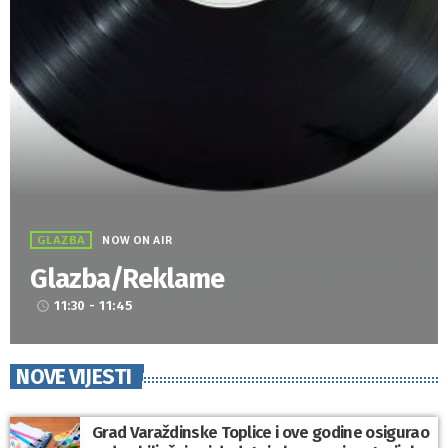
GLAZBA
NOW ON AIR
Glazba/Reklame
11:30 - 11:45
access_time
NOVE VIJESTI
Grad Varaždinske Toplice i ove godine osigurao