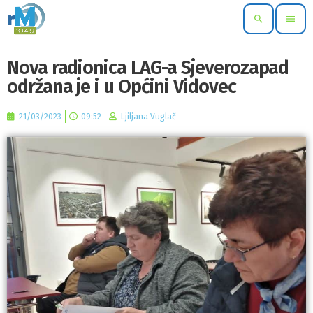
search
menu
Nova radionica LAG-a Sjeverozapad
održana je i u Općini Vidovec
21/03/2023
09:52
Ljiljana Vuglač