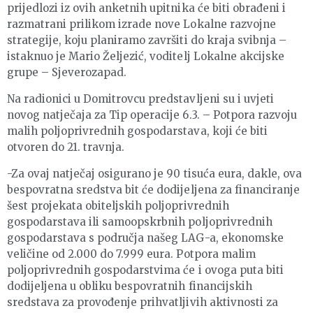
prijedlozi iz ovih anketnih upitnika će biti obrađeni i
razmatrani prilikom izrade nove Lokalne razvojne
strategije, koju planiramo završiti do kraja svibnja –
istaknuo je Mario Željezić, voditelj Lokalne akcijske
grupe – Sjeverozapad.
Na radionici u Domitrovcu predstavljeni su i uvjeti
novog natječaja za Tip operacije 6.3. – Potpora razvoju
malih poljoprivrednih gospodarstava, koji će biti
otvoren do 21. travnja.
-Za ovaj natječaj osigurano je 90 tisuća eura, dakle, ova
bespovratna sredstva bit će dodijeljena za financiranje
šest projekata obiteljskih poljoprivrednih
gospodarstava ili samoopskrbnih poljoprivrednih
gospodarstava s područja našeg LAG-a, ekonomske
veličine od 2.000 do 7.999 eura. Potpora malim
poljoprivrednih gospodarstvima će i ovoga puta biti
dodijeljena u obliku bespovratnih financijskih
sredstava za provođenje prihvatljivih aktivnosti za