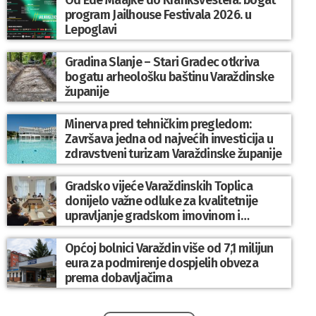
program Jailhouse Festivala 2026. u
Lepoglavi
Gradina Slanje – Stari Gradec otkriva
bogatu arheološku baštinu Varaždinske
županije
Minerva pred tehničkim pregledom:
Završava jedna od najvećih investicija u
zdravstveni turizam Varaždinske županije
Gradsko vijeće Varaždinskih Toplica
donijelo važne odluke za kvalitetnije
upravljanje gradskom imovinom i
komunalnim sustavom
Općoj bolnici Varaždin više od 7,1 milijun
eura za podmirenje dospjelih obveza
prema dobavljačima