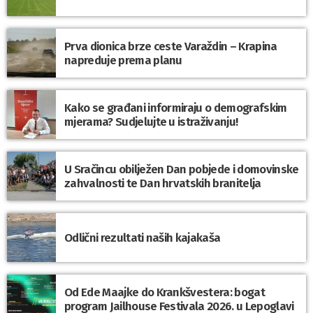
Prva dionica brze ceste Varaždin – Krapina
napreduje prema planu
Kako se građani informiraju o demografskim
mjerama? Sudjelujte u istraživanju!
U Sračincu obilježen Dan pobjede i domovinske
zahvalnosti te Dan hrvatskih branitelja
Odlični rezultati naših kajakaša
Od Ede Maajke do Krankšvestera: bogat
program Jailhouse Festivala 2026. u Lepoglavi