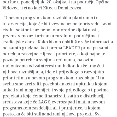
održao u ponedjeljak, 20. ožujka, i na području Općine
Vidovec, u etno kući Kitec u Domitrovcu.
-U novom programskom razdoblju planiramo tri
intervencije, koje će biti vezane uz poljoprivredu, javni i
civilni sektor te uz nepoljoprivredne djelatnosti,
prvenstveno uz turizam u ruralnim područjima i
tradicijske obrte. Kako bismo dobili što više informacija
od samih građana, koji prema LEADER principu sami
određuju razvojne ciljeve i prioritete, a koji najbolje
poznaju potrebe u svojim sredinama, na ovim
radionicama od zainteresiranih dionika želimo čuti
njihova razmišljanja, ideje i prijedloge o razvojnim
prioritetima u novom programskom razdoblju. U tu
svrhu smo kreirali i posebni anketni upitnik u kojem
anketirani mogu iznijeti i svoje prijedloge o tipovima
projekata koje ćemo financirati, zatim o distribuciji
sredstava koje će LAG Sjeverozapad imati u novom
programskom razdoblju, ali i primjerice, u kojem
postotku će biti sufinancirani njihovi projekti. Svi