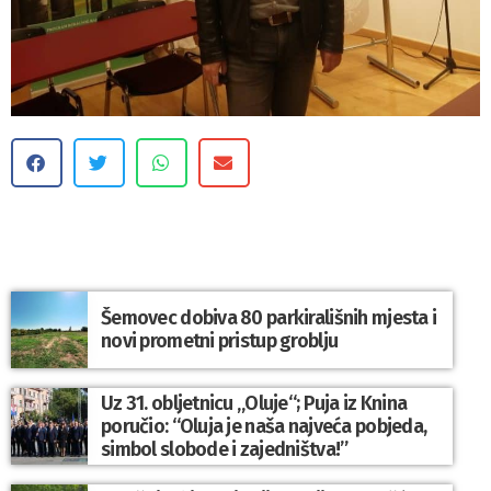
Šemovec dobiva 80 parkirališnih mjesta i
novi prometni pristup groblju
Uz 31. obljetnicu „Oluje“; Puja iz Knina
poručio: “Oluja je naša najveća pobjeda,
simbol slobode i zajedništva!”