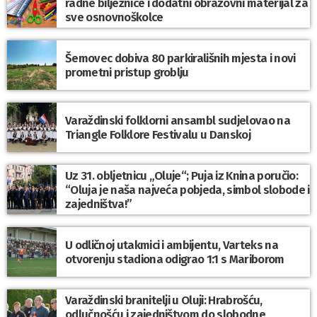
radne bilježnice i dodatni obrazovni materijal za
sve osnovnoškolce
Šemovec dobiva 80 parkirališnih mjesta i novi
prometni pristup groblju
Varaždinski folklorni ansambl sudjelovao na
Triangle Folklore Festivalu u Danskoj
Uz 31. obljetnicu „Oluje“; Puja iz Knina poručio:
“Oluja je naša najveća pobjeda, simbol slobode i
zajedništva!”
U odličnoj utakmici i ambijentu, Varteks na
otvorenju stadiona odigrao 1:1 s Mariborom
Varaždinski branitelji u Oluji: Hrabrošću,
odlučnošću i zajedništvom do slobodne