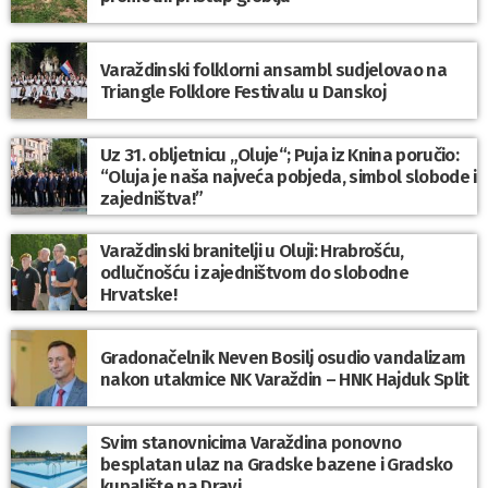
Varaždinski folklorni ansambl sudjelovao na
Triangle Folklore Festivalu u Danskoj
Uz 31. obljetnicu „Oluje“; Puja iz Knina poručio:
“Oluja je naša najveća pobjeda, simbol slobode i
zajedništva!”
Varaždinski branitelji u Oluji: Hrabrošću,
odlučnošću i zajedništvom do slobodne
Hrvatske!
Gradonačelnik Neven Bosilj osudio vandalizam
nakon utakmice NK Varaždin – HNK Hajduk Split
Svim stanovnicima Varaždina ponovno
besplatan ulaz na Gradske bazene i Gradsko
kupalište na Dravi