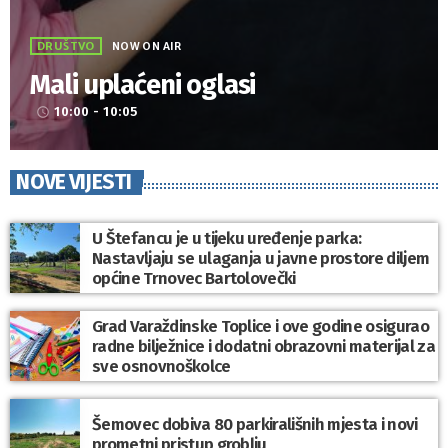
DRUŠTVO
NOW ON AIR
Mali uplaćeni oglasi
10:00 - 10:05
access_time
NOVE VIJESTI
U Štefancu je u tijeku uređenje parka:
Nastavljaju se ulaganja u javne prostore diljem
općine Trnovec Bartolovečki
Grad Varaždinske Toplice i ove godine osigurao
radne bilježnice i dodatni obrazovni materijal za
sve osnovnoškolce
Šemovec dobiva 80 parkirališnih mjesta i novi
prometni pristup groblju