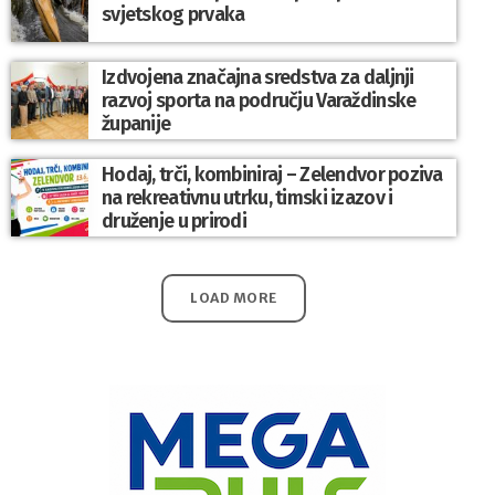
svjetskog prvaka
Izdvojena značajna sredstva za daljnji
razvoj sporta na području Varaždinske
županije
Hodaj, trči, kombiniraj – Zelendvor poziva
na rekreativnu utrku, timski izazov i
druženje u prirodi
LOAD MORE