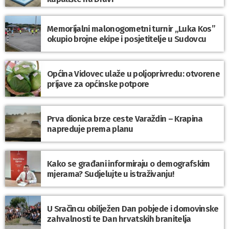
Memorijalni malonogometni turnir „Luka Kos”
okupio brojne ekipe i posjetitelje u Sudovcu
Općina Vidovec ulaže u poljoprivredu: otvorene
prijave za općinske potpore
Prva dionica brze ceste Varaždin – Krapina
napreduje prema planu
Kako se građani informiraju o demografskim
mjerama? Sudjelujte u istraživanju!
U Sračincu obilježen Dan pobjede i domovinske
zahvalnosti te Dan hrvatskih branitelja