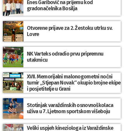
Enes Garibović na prijemu kod
gradonačelnika Bosilja
Otvorene prijave za 2. Žestoku utrku sv.
Lovre
NK Varteks odradio prvu pripremnu
utakmicu
XVII. Memorijalni malonogometni noćni
turnir „Stjepan Novak“ okupio brojne ekipe
i posjetitelje u Grani
Stotinjak varaždinskih osnovnoškolaca
uživa u 7. Ljetnom sportskom višeboju
Veliki uspjeh kineziologa iz Varaždinske