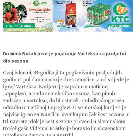
Dominik Božak prvo je pojačanje Varteksa za proljetni
dio sezone.
Ovaj iskusni, 33-godišnji Lepoglavčanin posljednjih
godinu i pol dana nosio je dres Ivančice, a od srijede je
igrač Varteksa. Karijeru je započeo u matičnoj
Lepoglavi, a onda se nekoliko sezona, kao pionir
zadržao u Varteksu, da bi ostatak omladinskog staža
odradio u matičnoj Lepoglavi. U seniorskoj karijeri je
najviše igrao za Ivančicu, sveukupno čak šest sezona, u
tri navrata, dok je šest sezone proveo i u slovenskom
trećeligašu Videmu. Kratko je boravio i u slovenskom
prvoligašu Zavrču, te u Austriji.