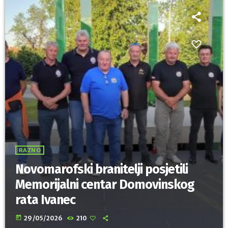
RAZNO
Novomarofski branitelji posjetili
Memorijalni centar Domovinskog
rata Ivanec
today
29/05/2026
210