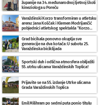
županije na 34. međunarodnoj ljetnoj školi
kineziologa u Poreču
Varaždinski Korzo transformiran u atletsku
arenu: Jana Koščak i Klemen Modrijančić
pobjednici atletskog spektakla “Korzo
Jump 2026”
Grad bicikala ponovno okuplja sve
generacije na dva kotača: U subotu 25.
Varaždinska biciklijada
Sportski duh i odlična atmosfera obilježili
55. utrku ulicama Varaždinskih Toplica!
Prijavite se na 55. izdanje Utrke ulicama
Grada Varaždinskih Toplica
Emil Milihram po sedmi puta ponio titulu