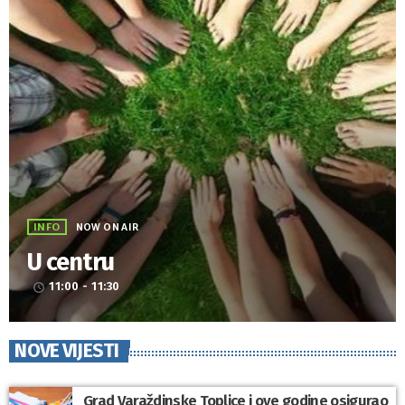
INFO
NOW ON AIR
U centru
11:00 - 11:30
access_time
NOVE VIJESTI
Grad Varaždinske Toplice i ove godine osigurao