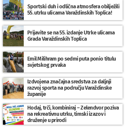
Sportski duh i odlična atmosfera obilježili
55. utrku ulicama Varaždinskih Toplica!
Prijavite se na 55. izdanje Utrke ulicama
Grada Varaždinskih Toplica
Emil Milihram po sedmi puta ponio titulu
svjetskog prvaka
Izdvojena značajna sredstva za daljnji
razvoj sporta na području Varaždinske
županije
Hodaj, trči, kombiniraj – Zelendvor poziva
na rekreativnu utrku, timski izazov i
druženje u prirodi