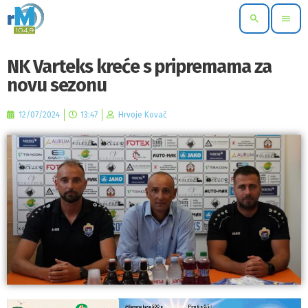
search
menu
NK Varteks kreće s pripremama za
novu sezonu
12/07/2024
13:47
Hrvoje Kovač