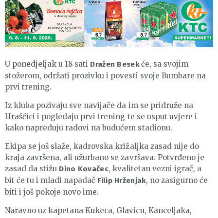
U ponedjeljak u 18 sati
će, sa svojim
Dražen Besek
stožerom, održati prozivku i povesti svoje Bumbare na
prvi trening.
Iz kluba pozivaju sve navijače da im se pridruže na
Hrašćici i pogledaju prvi trening te se usput uvjere i
kako napreduju radovi na budućem stadionu.
Ekipa se još slaže, kadrovska križaljka zasad nije do
kraja završena, ali užurbano se završava. Potvrđeno je
zasad da stižu
, kvalitetan vezni igrač, a
Dino Kovačec
bit će tu i mladi napadač
, no zasigurno će
Filip Hrženjak
biti i još pokoje novo ime.
Naravno uz kapetana Kukeca, Glavicu, Kanceljaka,