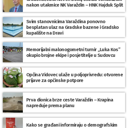
nakon utakmice NK Varaždin – HNK Hajduk Split
Svim stanovnicima Varaždina ponovno
besplatan ulaz na Gradske bazene i Gradsko
kupalište na Dravi
Memorijalni malonogometni turnir „Luka Kos”
okupio brojne ekipe i posjetitelje u Sudovcu
Općina Vidovec ulaže u poljoprivredu: otvorene
prijave za općinske potpore
Prva dionica brze ceste Varaždin – Krapina
napreduje prema planu
Kako se građani informiraju o demografskim