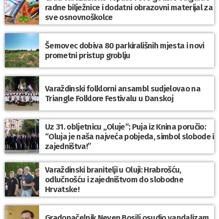
radne bilježnice i dodatni obrazovni materijal za
sve osnovnoškolce
Šemovec dobiva 80 parkirališnih mjesta i novi
prometni pristup groblju
Varaždinski folklorni ansambl sudjelovao na
Triangle Folklore Festivalu u Danskoj
Uz 31. obljetnicu „Oluje“; Puja iz Knina poručio:
“Oluja je naša najveća pobjeda, simbol slobode i
zajedništva!”
Varaždinski branitelji u Oluji: Hrabrošću,
odlučnošću i zajedništvom do slobodne
Hrvatske!
Gradonačelnik Neven Bosilj osudio vandalizam