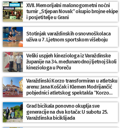
XVII. Memorijalni malonogometni noćni
turnir „Stjepan Novak“ okupio brojne ekipe
i posjetitelje u Grani
Stotinjak varaždinskih osnovnoškolaca
uživa u 7. Ljetnom sportskom višeboju
Veliki uspjeh kineziologa iz Varaždinske
županije na 34. međunarodnoj ljetnoj školi
kineziologa u Poreču
Varaždinski Korzo transformiran u atletsku
arenu: Jana Koščak i Klemen Modrijančić
pobjednici atletskog spektakla “Korzo
Jump 2026”
Grad bicikala ponovno okuplja sve
generacije na dva kotača: U subotu 25.
Varaždinska biciklijada