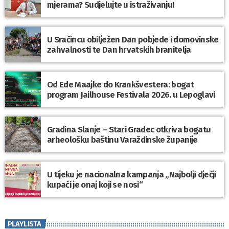
mjerama? Sudjelujte u istraživanju!
U Sračincu obilježen Dan pobjede i domovinske
zahvalnosti te Dan hrvatskih branitelja
Od Ede Maajke do Krankšvestera: bogat
program Jailhouse Festivala 2026. u Lepoglavi
Gradina Slanje – Stari Gradec otkriva bogatu
arheološku baštinu Varaždinske županije
U tijeku je nacionalna kampanja „Najbolji dječji
kupaći je onaj koji se nosi“
PLAYLISTA