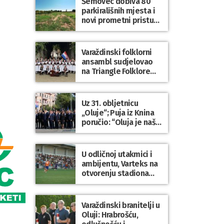
Šemovec dobiva 80
parkirališnih mjesta i
novi prometni pristup
groblju
Varaždinski folklorni
ansambl sudjelovao
na Triangle Folklore
Festivalu u Danskoj
Uz 31. obljetnicu
„Oluje“; Puja iz Knina
poručio: “Oluja je naša
najveća pobjeda,
simbol slobode i
zajedništva!”
U odličnoj utakmici i
ambijentu, Varteks na
otvorenju stadiona
odigrao 1:1 s
Mariborom
Varaždinski branitelji u
Oluji: Hrabrošću,