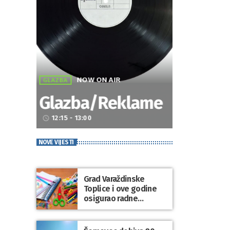
NOW ON AIR
GLAZBA
Glazba/Reklame
12:15 - 13:00
access_time
NOVE VIJESTI
Grad Varaždinske
Toplice i ove godine
osigurao radne
bilježnice i dodatni
obrazovni materijal za
sve osnovnoškolce