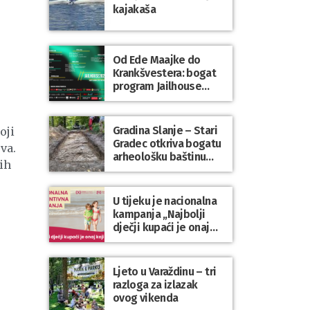
kajakaša
Od Ede Maajke do
Krankšvestera: bogat
program Jailhouse
Festivala 2026. u
Lepoglavi
Gradina Slanje – Stari
oji
Gradec otkriva bogatu
va.
arheološku baštinu
ih
Varaždinske županije
U tijeku je nacionalna
kampanja „Najbolji
dječji kupaći je onaj
koji se nosi“
Ljeto u Varaždinu – tri
razloga za izlazak
ovog vikenda