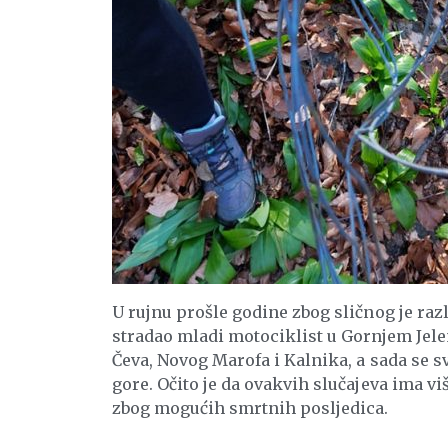
U rujnu prošle godine zbog sličnog je ra
stradao mladi motociklist u Gornjem Jele
Čeva, Novog Marofa i Kalnika, a sada se s
gore. Očito je da ovakvih slučajeva ima v
zbog mogućih smrtnih posljedica.