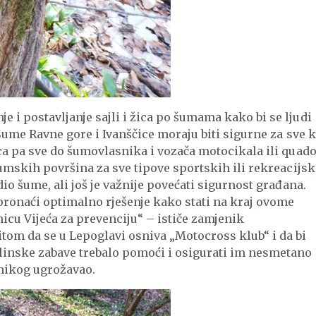
 i postavljanje sajli i žica po šumama kako bi se ljudi
 Šume Ravne gore i Ivanščice moraju biti sigurne za sve k
aca pa sve do šumovlasnika i vozača motocikala ili quado
šumskih površina za sve tipove sportskih ili rekreacijsk
dio šume, ali još je važnije povećati sigurnost građana.
ronaći optimalno rješenje kako stati na kraj ovome
icu Vijeća za prevenciju“ – ističe zamjenik
tom da se u Lepoglavi osniva „Motocross klub“ i da bi
linske zabave trebalo pomoći i osigurati im nesmetano
 nikog ugrožavao.