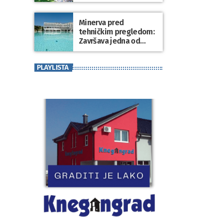
Minerva pred
tehničkim pregledom:
Završava jedna od
najvećih investicija u
zdravstveni turizam
PLAYLISTA
Varaždinske županije