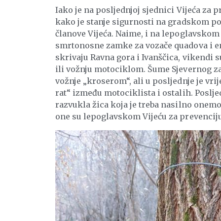
Iako je na posljednjoj sjednici Vijeća za 
kako je stanje sigurnosti na gradskom pod
članove Vijeća. Naime, i na lepoglavskom 
smrtonosne zamke za vozače quadova i en
skrivaju Ravna gora i Ivanščica, vikendi 
ili vožnju motociklom. Šume Sjevernog zag
vožnje „kroserom“, ali u posljednje je vri
rat“ između motociklista i ostalih. Poslj
razvukla žica koja je treba nasilno onemog
one su lepoglavskom Vijeću za prevenciju 