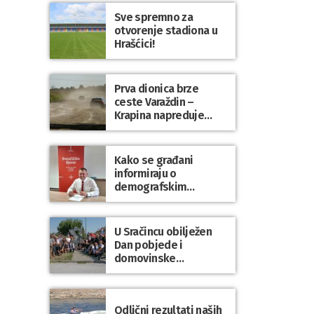
Sve spremno za
otvorenje stadiona u
Hrašćici!
Prva dionica brze
ceste Varaždin –
Krapina napreduje
prema planu
Kako se građani
informiraju o
demografskim
mjerama? Sudjelujte u
istraživanju!
U Sračincu obilježen
Dan pobjede i
domovinske
zahvalnosti te Dan
hrvatskih branitelja
Odlični rezultati naših