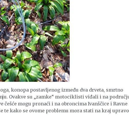
zloga, konopa postavljenog između dva drveta, smrtno
nju. Ovakve su „zamke“ motociklisti viđali i na područj
ve češće mogu pronaći i na obroncima Ivanščice i Ravne
iše te kako se ovome problemu mora stati na kraj upravo