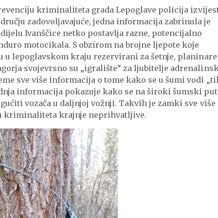
prevenciju kriminaliteta grada Lepoglave policija izvijes
ručju zadovoljavajuće, jedna informacija zabrinula je
dijelu Ivanščice netko postavlja razne, potencijalno
duro motocikala. S obzirom na brojne ljepote koje
su u lepoglavskom kraju rezervirani za šetnje, planinare
orja svojevrsno su „igralište“ za ljubitelje adrenalins
jeme sve više informacija o tome kako se u šumi vodi „ti
ednja informacija pokazuje kako se na široki šumski put
ućiti vozača u daljnjoj vožnji. Takvih je zamki sve više 
kriminaliteta krajnje neprihvatljive.