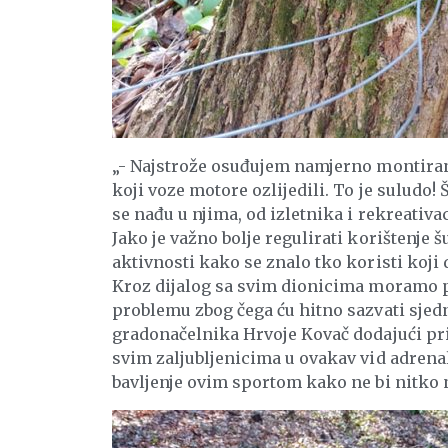
„- Najstrože osuđujem namjerno montiranje
koji voze motore ozlijedili. To je suludo!
se nađu u njima, od izletnika i rekreativ
Jako je važno bolje regulirati korištenje 
aktivnosti kako se znalo tko koristi koji 
Kroz dijalog sa svim dionicima moramo p
problemu zbog čega ću hitno sazvati sjedn
gradonačelnika Hrvoje Kovač dodajući pri
svim zaljubljenicima u ovakav vid adrena
bavljenje ovim sportom kako ne bi nitko