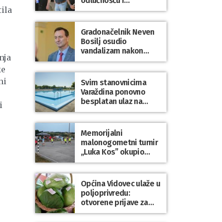
odlučnošću i
zajedništvom do
tila
slobodne Hrvatske!
Gradonačelnik Neven
Bosilj osudio
vandalizam nakon
nja
utakmice NK Varaždin
ke
– HNK Hajduk Split
hi
Svim stanovnicima
Varaždina ponovno
besplatan ulaz na
i
Gradske bazene i
Gradsko kupalište na
Dravi
Memorijalni
malonogometni turnir
„Luka Kos” okupio
brojne ekipe i
posjetitelje u Sudovcu
Općina Vidovec ulaže u
poljoprivredu:
otvorene prijave za
općinske potpore