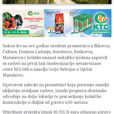
Nakon što su ove godine uređene prometnice u Bikovcu,
Čalincu, Donjem Ladanju, Koretincu, Koškovcu,
Maruševcu i Selniku unazad nekoliko tjedana započeli
su radovi na prvoj fazi modernizacije nerazvrstane
ceste NC1-066 u naselju Cerje Nebojse u Općini
Maruševec.
Ugovoreni zahvati na prometnici koja povezuje naselje
uključuju zemljane radove, izradu propusta oborinske
odvodnje na dvije lokacije te postavljanje kolničke
konstrukcije u duljini od gotovo 400 metara.
Vrijednost projekta iznosi 65.553,31 eura odnosno gotovo