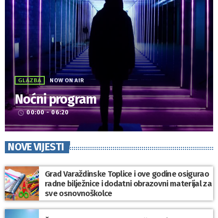
GLAZBA
NOW ON AIR
Noćni program
00:00 - 06:20
access_time
NOVE VIJESTI
Grad Varaždinske Toplice i ove godine osigurao
radne bilježnice i dodatni obrazovni materijal za
sve osnovnoškolce