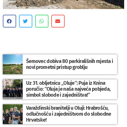
Šemovec dobiva 80 parkirališnih mjesta i
novi prometni pristup groblju
Uz 31. obljetnicu „Oluje“; Puja iz Knina
poručio: “Oluja je naša najveća pobjeda,
simbol slobode i zajedništva!”
Varaždinski branitelji u Oluji: Hrabrošću,
odlučnošću i zajedništvom do slobodne
Hrvatske!