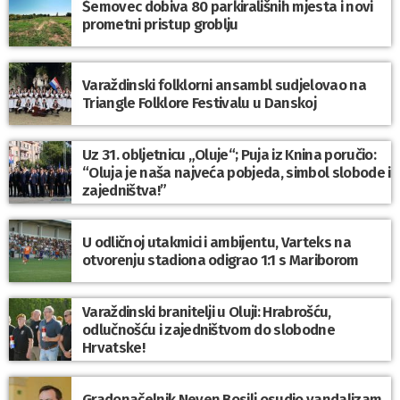
Šemovec dobiva 80 parkirališnih mjesta i novi
prometni pristup groblju
Varaždinski folklorni ansambl sudjelovao na
Triangle Folklore Festivalu u Danskoj
Uz 31. obljetnicu „Oluje“; Puja iz Knina poručio:
“Oluja je naša najveća pobjeda, simbol slobode i
zajedništva!”
U odličnoj utakmici i ambijentu, Varteks na
otvorenju stadiona odigrao 1:1 s Mariborom
Varaždinski branitelji u Oluji: Hrabrošću,
odlučnošću i zajedništvom do slobodne
Hrvatske!
Gradonačelnik Neven Bosilj osudio vandalizam