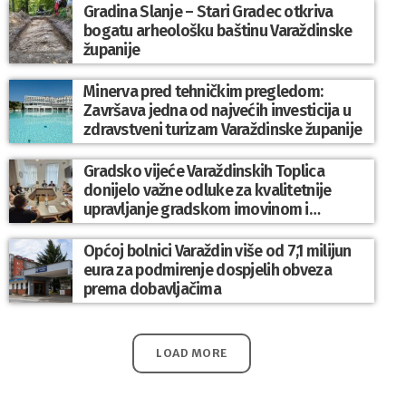
Gradina Slanje – Stari Gradec otkriva
bogatu arheološku baštinu Varaždinske
županije
Minerva pred tehničkim pregledom:
Završava jedna od najvećih investicija u
zdravstveni turizam Varaždinske županije
Gradsko vijeće Varaždinskih Toplica
donijelo važne odluke za kvalitetnije
upravljanje gradskom imovinom i
komunalnim sustavom
Općoj bolnici Varaždin više od 7,1 milijun
eura za podmirenje dospjelih obveza
prema dobavljačima
LOAD MORE