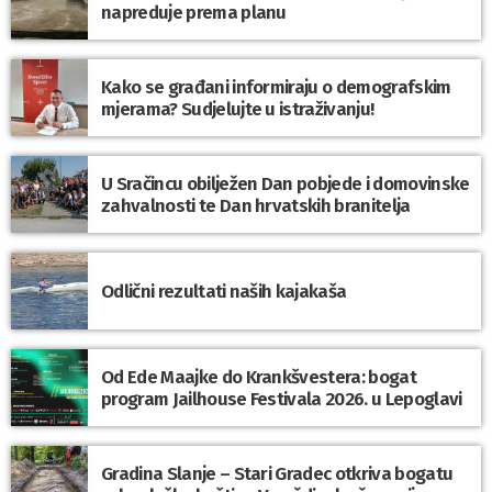
napreduje prema planu
Kako se građani informiraju o demografskim
mjerama? Sudjelujte u istraživanju!
U Sračincu obilježen Dan pobjede i domovinske
zahvalnosti te Dan hrvatskih branitelja
Odlični rezultati naših kajakaša
Od Ede Maajke do Krankšvestera: bogat
program Jailhouse Festivala 2026. u Lepoglavi
Gradina Slanje – Stari Gradec otkriva bogatu