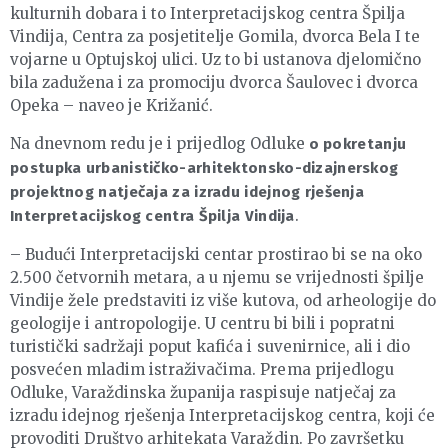
kulturnih dobara i to Interpretacijskog centra Špilja
Vindija, Centra za posjetitelje Gomila, dvorca Bela I te
vojarne u Optujskoj ulici. Uz to bi ustanova djelomično
bila zadužena i za promociju dvorca Šaulovec i dvorca
Opeka – naveo je Križanić.
Na dnevnom redu je i prijedlog Odluke
o pokretanju
postupka urbanističko-arhitektonsko-dizajnerskog
projektnog natječaja za izradu idejnog rješenja
.
Interpretacijskog centra Špilja Vindija
– Budući Interpretacijski centar prostirao bi se na oko
2.500 četvornih metara, a u njemu se vrijednosti špilje
Vindije žele predstaviti iz više kutova, od arheologije do
geologije i antropologije. U centru bi bili i popratni
turistički sadržaji poput kafića i suvenirnice, ali i dio
posvećen mladim istraživačima. Prema prijedlogu
Odluke, Varaždinska županija raspisuje natječaj za
izradu idejnog rješenja Interpretacijskog centra, koji će
provoditi Društvo arhitekata Varaždin. Po završetku