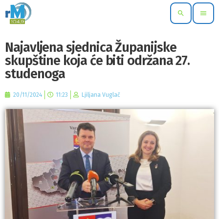
search
menu
Najavljena sjednica Županijske
skupštine koja će biti održana 27.
studenoga
20/11/2024
11:23
Ljiljana Vuglač