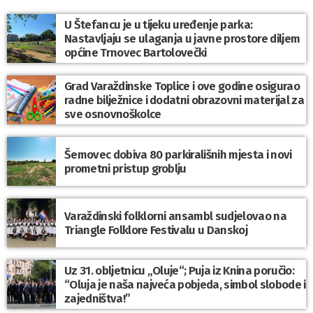
U Štefancu je u tijeku uređenje parka:
Nastavljaju se ulaganja u javne prostore diljem
općine Trnovec Bartolovečki
Grad Varaždinske Toplice i ove godine osigurao
radne bilježnice i dodatni obrazovni materijal za
sve osnovnoškolce
Šemovec dobiva 80 parkirališnih mjesta i novi
prometni pristup groblju
Varaždinski folklorni ansambl sudjelovao na
Triangle Folklore Festivalu u Danskoj
Uz 31. obljetnicu „Oluje“; Puja iz Knina poručio:
“Oluja je naša najveća pobjeda, simbol slobode i
zajedništva!”