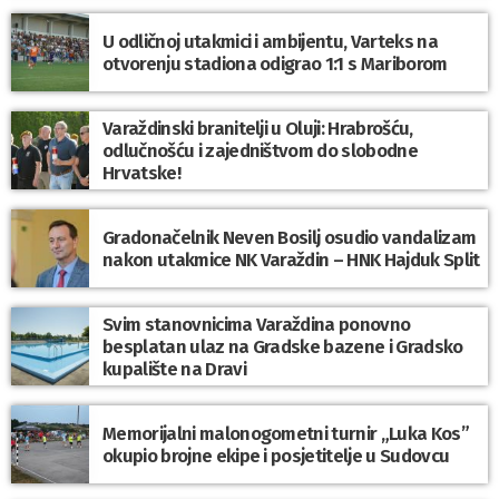
U odličnoj utakmici i ambijentu, Varteks na
otvorenju stadiona odigrao 1:1 s Mariborom
Varaždinski branitelji u Oluji: Hrabrošću,
odlučnošću i zajedništvom do slobodne
Hrvatske!
Gradonačelnik Neven Bosilj osudio vandalizam
nakon utakmice NK Varaždin – HNK Hajduk Split
Svim stanovnicima Varaždina ponovno
besplatan ulaz na Gradske bazene i Gradsko
kupalište na Dravi
Memorijalni malonogometni turnir „Luka Kos”
okupio brojne ekipe i posjetitelje u Sudovcu