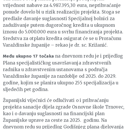
vrijednost nabave za 4.987.395,30 eura, neprihvaćanje
ponude dovelo bi u rizik realizaciju projekta. Stoga se
predlaže davanje suglasnosti Specijalnoj bolnici za
zaduživanje putem dugoročnog kredita u ukupnom
iznosu do 5.000.000 eura u svrhu financiranja projekta.
Sredstva za otplatu kredita osigurat će se u Proračunu
Varaždinske županije – rekao je dr. sc. Križanić.
na dnevnom redu je i prijedlog
Među ukupno 17 točaka
Plana specijalističkog usavršavanja zdravstvenih
radnika u zdravstvenim ustanovama s područja
Varaždinske županije za razdoblje od 2025. do 2029.
godine, kojim se planira ukupno 255 specijalizacija u
sljedećih pet godina.
Županijski vijećnici će odlučivati o i prihvaćanju
projekta sanacije dijela zgrade Osnovne škole Trnovec,
kao i o davanju suglasnosti na financijski plan
Županijske uprave za ceste za 2025. godinu. Na
dnevnom redu su prijedlog Godišnjeg plana djelovanja