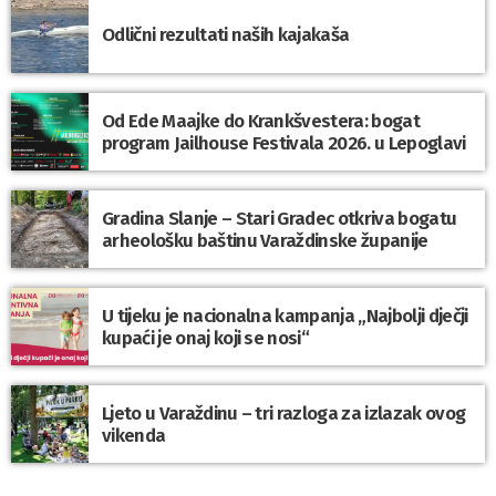
Odlični rezultati naših kajakaša
Od Ede Maajke do Krankšvestera: bogat
program Jailhouse Festivala 2026. u Lepoglavi
Gradina Slanje – Stari Gradec otkriva bogatu
arheološku baštinu Varaždinske županije
U tijeku je nacionalna kampanja „Najbolji dječji
kupaći je onaj koji se nosi“
Ljeto u Varaždinu – tri razloga za izlazak ovog
vikenda