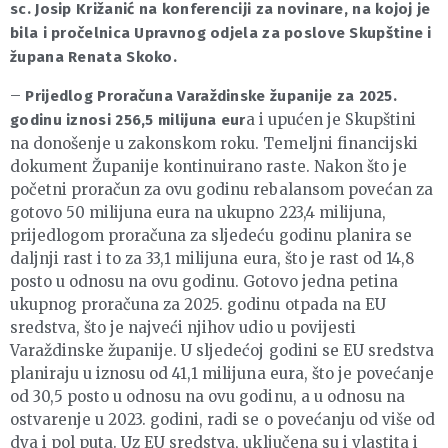
sc. Josip Križanić na konferenciji za novinare, na kojoj je
bila i pročelnica Upravnog odjela za poslove Skupštine i
župana Renata Skoko.
–
Prijedlog Proračuna Varaždinske županije za 2025.
a i upućen je Skupštini
godinu iznosi 256,5 milijuna eur
na donošenje u zakonskom roku. Temeljni financijski
dokument Županije kontinuirano raste. Nakon što je
početni proračun za ovu godinu rebalansom povećan za
gotovo 50 milijuna eura na ukupno 223,4 milijuna,
prijedlogom proračuna za sljedeću godinu planira se
daljnji rast i to za 33,1 milijuna eura, što je rast od 14,8
posto u odnosu na ovu godinu. Gotovo jedna petina
ukupnog proračuna za 2025. godinu otpada na EU
sredstva, što je najveći njihov udio u povijesti
Varaždinske županije. U sljedećoj godini se EU sredstva
planiraju u iznosu od 41,1 milijuna eura, što je povećanje
od 30,5 posto u odnosu na ovu godinu, a u odnosu na
ostvarenje u 2023. godini, radi se o povećanju od više od
dva i pol puta. Uz EU sredstva, uključena su i vlastita i