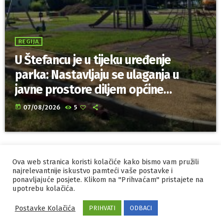
REGIJA
U Štefancu je u tijeku uređenje
parka: Nastavljaju se ulaganja u
javne prostore diljem općine
Trnovec Bartolovečki
today
07/08/2026
5
Ova web stranica koristi kolačiće kako bismo vam pružili
IZRADA I HOSTING
ORBIS
najrelevantnije iskustvo pamteći vaše postavke i
ponavljajuće posjete. Klikom na "Prihvaćam" pristajete na
MARKETING
PRAVILA PRIVATNOSTI
upotrebu kolačića.
Postavke Kolačića
PRIHVATI
ODBACI