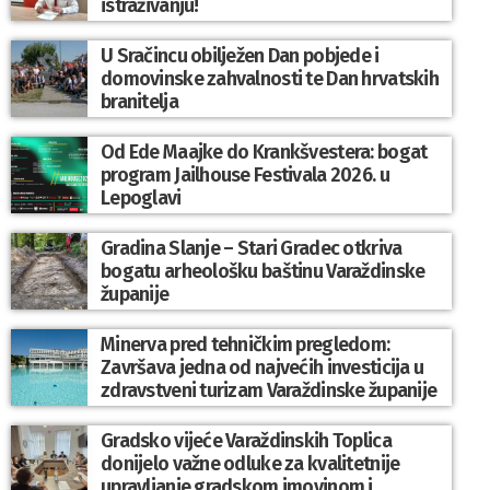
istraživanju!
U Sračincu obilježen Dan pobjede i
domovinske zahvalnosti te Dan hrvatskih
branitelja
Od Ede Maajke do Krankšvestera: bogat
program Jailhouse Festivala 2026. u
Lepoglavi
Gradina Slanje – Stari Gradec otkriva
bogatu arheološku baštinu Varaždinske
županije
Minerva pred tehničkim pregledom:
Završava jedna od najvećih investicija u
zdravstveni turizam Varaždinske županije
Gradsko vijeće Varaždinskih Toplica
donijelo važne odluke za kvalitetnije
upravljanje gradskom imovinom i