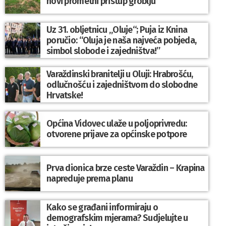
novi prometni pristup groblju
Uz 31. obljetnicu „Oluje“; Puja iz Knina
poručio: “Oluja je naša najveća pobjeda,
simbol slobode i zajedništva!”
Varaždinski branitelji u Oluji: Hrabrošću,
odlučnošću i zajedništvom do slobodne
Hrvatske!
Općina Vidovec ulaže u poljoprivredu:
otvorene prijave za općinske potpore
Prva dionica brze ceste Varaždin – Krapina
napreduje prema planu
Kako se građani informiraju o
demografskim mjerama? Sudjelujte u