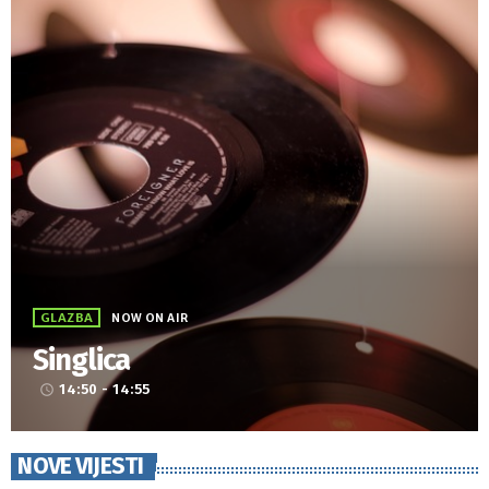
GLAZBA
NOW ON AIR
Singlica
14:50 - 14:55
access_time
NOVE VIJESTI