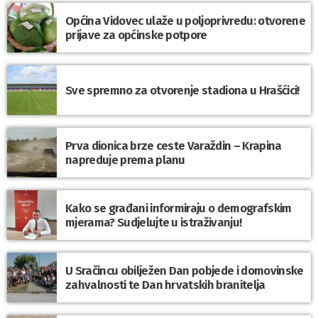
Općina Vidovec ulaže u poljoprivredu: otvorene
prijave za općinske potpore
Sve spremno za otvorenje stadiona u Hrašćici!
Prva dionica brze ceste Varaždin – Krapina
napreduje prema planu
Kako se građani informiraju o demografskim
mjerama? Sudjelujte u istraživanju!
U Sračincu obilježen Dan pobjede i domovinske
zahvalnosti te Dan hrvatskih branitelja