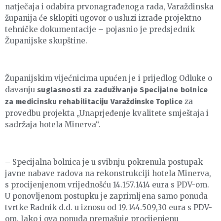
natječaja i odabira prvonagrađenoga rada, Varaždinska
županija će sklopiti ugovor o usluzi izrade projektno-
tehničke dokumentacije – pojasnio je predsjednik
Županijske skupštine.
Županijskim vijećnicima upućen je i prijedlog Odluke o
davanju
suglasnosti za zaduživanje Specijalne bolnice
za
za medicinsku rehabilitaciju Varaždinske Toplice
provedbu projekta „Unaprjeđenje kvalitete smještaja i
sadržaja hotela Minerva“.
– Specijalna bolnica je u svibnju pokrenula postupak
javne nabave radova na rekonstrukciji hotela Minerva,
s procijenjenom vrijednošću 14.157.1414 eura s PDV-om.
U ponovljenom postupku je zaprimljena samo ponuda
tvrtke Radnik d.d. u iznosu od 19.144.509,30 eura s PDV-
om. Iako i ova ponuda premašuje procijenjenu