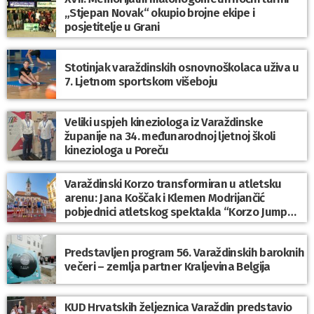
„Stjepan Novak“ okupio brojne ekipe i
posjetitelje u Grani
Stotinjak varaždinskih osnovnoškolaca uživa u
7. Ljetnom sportskom višeboju
Veliki uspjeh kineziologa iz Varaždinske
županije na 34. međunarodnoj ljetnoj školi
kineziologa u Poreču
Varaždinski Korzo transformiran u atletsku
arenu: Jana Koščak i Klemen Modrijančić
pobjednici atletskog spektakla “Korzo Jump
2026”
Predstavljen program 56. Varaždinskih baroknih
večeri – zemlja partner Kraljevina Belgija
KUD Hrvatskih željeznica Varaždin predstavio