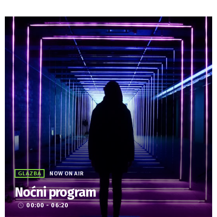
GLAZBA
NOW ON AIR
Noćni program
00:00 - 06:20
access_time