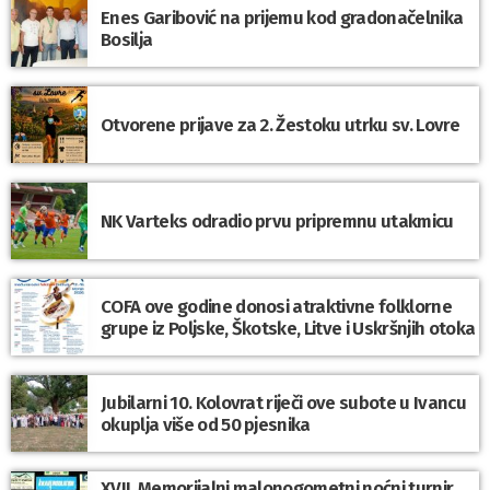
Enes Garibović na prijemu kod gradonačelnika
Bosilja
Otvorene prijave za 2. Žestoku utrku sv. Lovre
NK Varteks odradio prvu pripremnu utakmicu
COFA ove godine donosi atraktivne folklorne
grupe iz Poljske, Škotske, Litve i Uskršnjih otoka
Jubilarni 10. Kolovrat riječi ove subote u Ivancu
okuplja više od 50 pjesnika
XVII. Memorijalni malonogometni noćni turnir