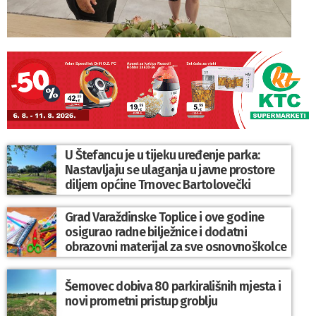
U Štefancu je u tijeku uređenje parka:
Nastavljaju se ulaganja u javne prostore
diljem općine Trnovec Bartolovečki
Grad Varaždinske Toplice i ove godine
osigurao radne bilježnice i dodatni
obrazovni materijal za sve osnovnoškolce
Šemovec dobiva 80 parkirališnih mjesta i
novi prometni pristup groblju