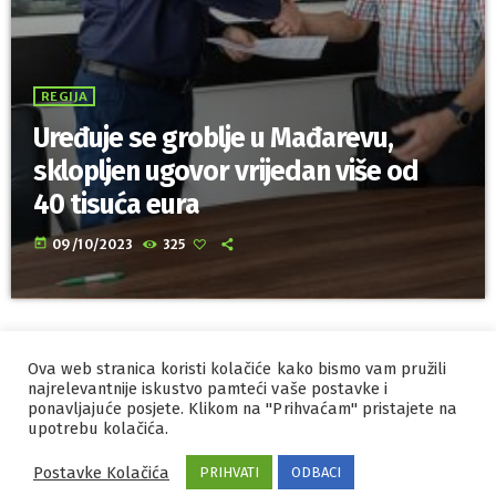
REGIJA
Uređuje se groblje u Mađarevu,
sklopljen ugovor vrijedan više od
40 tisuća eura
today
09/10/2023
325
Ova web stranica koristi kolačiće kako bismo vam pružili
IZRADA I HOSTING
ORBIS
najrelevantnije iskustvo pamteći vaše postavke i
MARKETING
ponavljajuće posjete. Klikom na "Prihvaćam" pristajete na
PRAVILA PRIVATNOSTI
upotrebu kolačića.
Postavke Kolačića
PRIHVATI
ODBACI