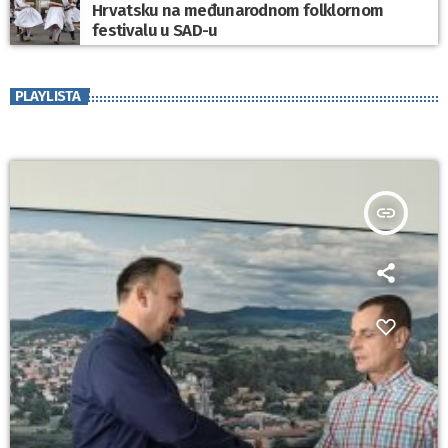
Hrvatsku na međunarodnom folklornom
festivalu u SAD-u
PLAYLISTA
insert_link