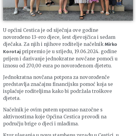
U općini Cestica je od siječnja ove godine
novorođeno 13-ero djece, šest djevojčica i sedam
dječaka. Za njih i njihove roditelje načelnik
Mirko
pripremio je u srijedu, 19.06.2024. godine
Korotaj
prijem i darivanje jednokratne novčane pomoći u
iznosu od 270,00 eura po novorođenom djetetu.
Jednokratna novčana potpora za novorođenče
predstavlja značajnu financijsku pomoć koja se
isplaćuje roditeljima kako bi podržala troškove
djeteta.
Načelnik je ovim putem upoznao nazočne s
aktivnostima koje Općina Cestica provodi na
području brige o djeci i mladima.
Kroz ulaganja u novu stambenu zgradu u Cestici, u