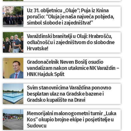
Uz 31. obljetnicu „Oluje“; Puja iz Knina
poručio: “Oluja je naša najveća pobjeda,
simbol slobode i zajedništva!”
Varaždinski branitelji u Oluji: Hrabrošću,
odlučnošću i zajedništvom do slobodne
Hrvatske!
Gradonačelnik Neven Bosilj osudio
vandalizam nakon utakmice NK Varaždin –
HNK Hajduk Split
Svim stanovnicima Varaždina ponovno
besplatan ulaz na Gradske bazene i
Gradsko kupalište na Dravi
Memorijalni malonogometni turnir „Luka
Kos” okupio brojne ekipe i posjetitelje u
Sudovcu