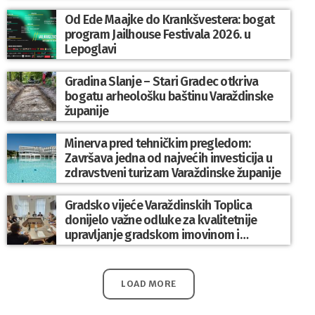
Od Ede Maajke do Krankšvestera: bogat
program Jailhouse Festivala 2026. u
Lepoglavi
Gradina Slanje – Stari Gradec otkriva
bogatu arheološku baštinu Varaždinske
županije
Minerva pred tehničkim pregledom:
Završava jedna od najvećih investicija u
zdravstveni turizam Varaždinske županije
Gradsko vijeće Varaždinskih Toplica
donijelo važne odluke za kvalitetnije
upravljanje gradskom imovinom i
komunalnim sustavom
LOAD MORE