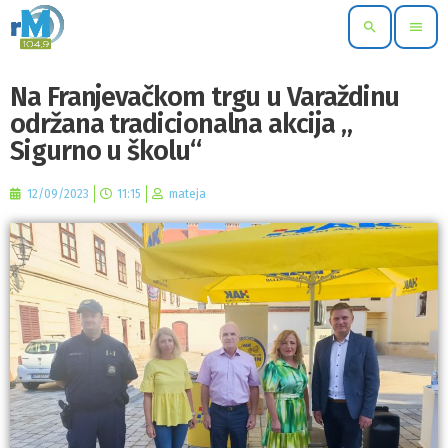
search
menu
Na Franjevačkom trgu u Varaždinu
održana tradicionalna akcija „
Sigurno u školu“
12/09/2023
11:15
mateja