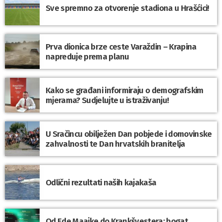
Sve spremno za otvorenje stadiona u Hrašćici!
Prva dionica brze ceste Varaždin – Krapina
napreduje prema planu
Kako se građani informiraju o demografskim
mjerama? Sudjelujte u istraživanju!
U Sračincu obilježen Dan pobjede i domovinske
zahvalnosti te Dan hrvatskih branitelja
Odlični rezultati naših kajakaša
Od Ede Maajke do Krankšvestera: bogat