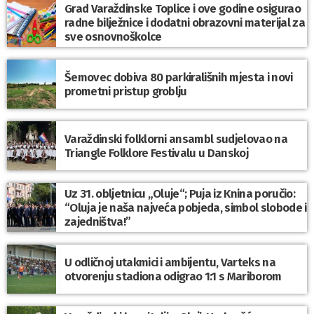
Grad Varaždinske Toplice i ove godine osigurao
radne bilježnice i dodatni obrazovni materijal za
sve osnovnoškolce
Šemovec dobiva 80 parkirališnih mjesta i novi
prometni pristup groblju
Varaždinski folklorni ansambl sudjelovao na
Triangle Folklore Festivalu u Danskoj
Uz 31. obljetnicu „Oluje“; Puja iz Knina poručio:
“Oluja je naša najveća pobjeda, simbol slobode i
zajedništva!”
U odličnoj utakmici i ambijentu, Varteks na
otvorenju stadiona odigrao 1:1 s Mariborom