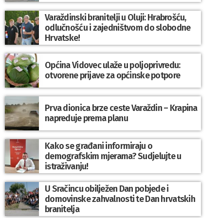
Varaždinski branitelji u Oluji: Hrabrošću,
odlučnošću i zajedništvom do slobodne
Hrvatske!
Općina Vidovec ulaže u poljoprivredu:
otvorene prijave za općinske potpore
Prva dionica brze ceste Varaždin – Krapina
napreduje prema planu
Kako se građani informiraju o
demografskim mjerama? Sudjelujte u
istraživanju!
U Sračincu obilježen Dan pobjede i
domovinske zahvalnosti te Dan hrvatskih
branitelja