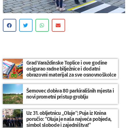
Grad Varaždinske Toplice i ove godine
osigurao radne bilježnice i dodatni
obrazovni materijal za sve osnovnoškolce
Šemovec dobiva 80 parkirališnih mjesta i
novi prometni pristup groblju
Uz 31. obljetnicu „Oluje“; Puja iz Knina
poručio: “Oluja je naša najveća pobjeda,
simbol slobode i zajedništva!”