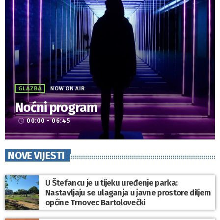
GLAZBA
NOW ON AIR
Noćni program
00:00 - 06:45
access_time
NOVE VIJESTI
U Štefancu je u tijeku uređenje parka:
Nastavljaju se ulaganja u javne prostore diljem
općine Trnovec Bartolovečki