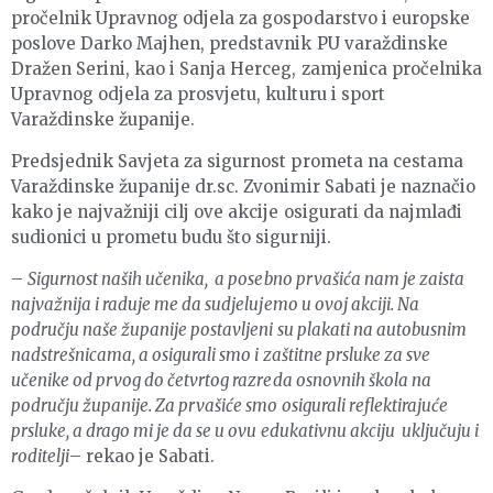
pročelnik Upravnog odjela za gospodarstvo i europske
poslove Darko Majhen, predstavnik PU varaždinske
Dražen Serini, kao i Sanja Herceg, zamjenica pročelnika
Upravnog odjela za prosvjetu, kulturu i sport
Varaždinske županije.
Predsjednik Savjeta za sigurnost prometa na cestama
Varaždinske županije dr.sc. Zvonimir Sabati je naznačio
kako je najvažniji cilj ove akcije osigurati da najmlađi
sudionici u prometu budu što sigurniji.
–
Sigurnost naših učenika, a posebno prvašića nam je zaista
najvažnija i raduje me da sudjelujemo u ovoj akciji. Na
području naše županije postavljeni su plakati na autobusnim
nadstrešnicama, a osigurali smo i zaštitne prsluke za sve
učenike od prvog do četvrtog razreda osnovnih škola na
području županije. Za prvašiće smo osigurali reflektirajuće
prsluke, a drago mi je da se u ovu edukativnu akciju uključuju i
roditelji
– rekao je Sabati.