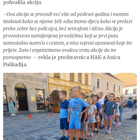
pohvalila akciju.
–
Ova akcija se provodi već više od pedeset godina i moram
istaknuti kako se njome želi educiramo djecu kako se prelazi
preko zebre bez policajca, bez semafora i slično. Akcija je
prvenstveno namijenjena prvašićima koji se prvi puta
samostalno susreću s cestom, a nisu svjesni opasnosti koje im
prijete. Zato i organiziramo ovakvu vrstu akcije da im
pomognemo
– rekla je predstavnica HAK-a Anica
Puškadija.