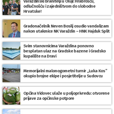
Varaždinski branitelji u Oluji: Hrabrošću,
odlučnošću i zajedništvom do slobodne
Hrvatske!
Gradonačelnik Neven Bosilj osudio vandalizam
nakon utakmice NK Varaždin – HNK Hajduk Split
Svim stanovnicima Varaždina ponovno
besplatan ulaz na Gradske bazene i Gradsko
kupalište na Dravi
Memorijalni malonogometni turnir „Luka Kos”
okupio brojne ekipe i posjetitelje u Sudovcu
Općina Vidovec ulaže u poljoprivredu: otvorene
prijave za općinske potpore