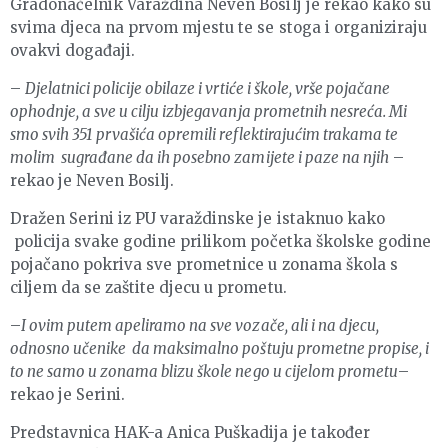
Gradonačelnik Varaždina Neven Bosilj je rekao kako su
svima djeca na prvom mjestu te se stoga i organiziraju
ovakvi događaji.
–
Djelatnici policije obilaze i vrtiće i škole, vrše pojačane
ophodnje, a sve u cilju izbjegavanja prometnih nesreća. Mi
smo svih 351 prvašića opremili reflektirajućim trakama te
molim sugrađane da ih posebno zamijete i paze na njih
–
rekao je Neven Bosilj.
Dražen Serini iz PU varaždinske je istaknuo kako
policija svake godine prilikom početka školske godine
pojačano pokriva sve prometnice u zonama škola s
ciljem da se zaštite djecu u prometu.
–
I ovim putem apeliramo na sve vozače, ali i na djecu,
odnosno učenike da maksimalno poštuju prometne propise, i
to ne samo u zonama blizu škole nego u cijelom prometu
–
rekao je Serini.
Predstavnica HAK-a Anica Puškadija je također