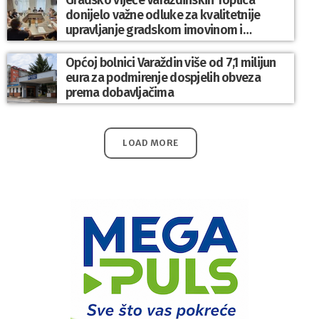
Gradsko vijeće Varaždinskih Toplica
donijelo važne odluke za kvalitetnije
upravljanje gradskom imovinom i
komunalnim sustavom
Općoj bolnici Varaždin više od 7,1 milijun
eura za podmirenje dospjelih obveza
prema dobavljačima
LOAD MORE