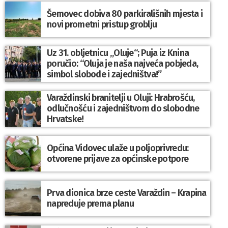
Šemovec dobiva 80 parkirališnih mjesta i
novi prometni pristup groblju
Uz 31. obljetnicu „Oluje“; Puja iz Knina
poručio: “Oluja je naša najveća pobjeda,
simbol slobode i zajedništva!”
Varaždinski branitelji u Oluji: Hrabrošću,
odlučnošću i zajedništvom do slobodne
Hrvatske!
Općina Vidovec ulaže u poljoprivredu:
otvorene prijave za općinske potpore
Prva dionica brze ceste Varaždin – Krapina
napreduje prema planu