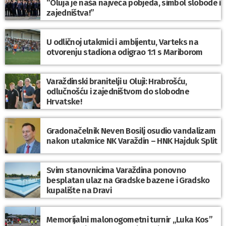
“Oluja je naša najveća pobjeda, simbol slobode i
zajedništva!”
U odličnoj utakmici i ambijentu, Varteks na
otvorenju stadiona odigrao 1:1 s Mariborom
Varaždinski branitelji u Oluji: Hrabrošću,
odlučnošću i zajedništvom do slobodne
Hrvatske!
Gradonačelnik Neven Bosilj osudio vandalizam
nakon utakmice NK Varaždin – HNK Hajduk Split
Svim stanovnicima Varaždina ponovno
besplatan ulaz na Gradske bazene i Gradsko
kupalište na Dravi
Memorijalni malonogometni turnir „Luka Kos”