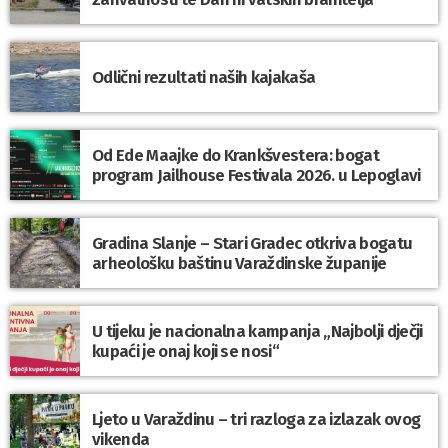
Odlični rezultati naših kajakaša
Od Ede Maajke do Krankšvestera: bogat
program Jailhouse Festivala 2026. u Lepoglavi
Gradina Slanje – Stari Gradec otkriva bogatu
arheološku baštinu Varaždinske županije
U tijeku je nacionalna kampanja „Najbolji dječji
kupaći je onaj koji se nosi“
Ljeto u Varaždinu – tri razloga za izlazak ovog
vikenda