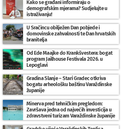
Kako se građani informiraju o
demografskim mjerama? Sudjelujte u
istraživanju!
U Sračincu obilježen Dan pobjede i
domovinske zahvalnosti te Dan hrvatskih
branitelja
Od Ede Maajke do Krankšvestera: bogat
program Jailhouse Festivala 2026. u
Lepoglavi
Gradina Slanje – Stari Gradec otkriva
bogatu arheološku baštinu Varaždinske
županije
Minerva pred tehničkim pregledom:
Završava jedna od najvećih investicija u
zdravstveni turizam Varaždinske županije