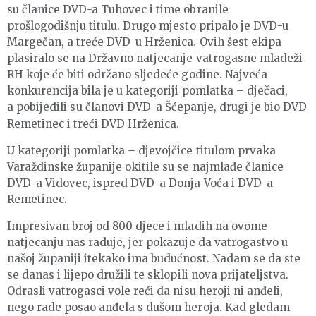
su članice DVD-a Tuhovec i time obranile
prošlogodišnju titulu. Drugo mjesto pripalo je DVD-u
Margečan, a treće DVD-u Hrženica. Ovih šest ekipa
plasiralo se na Državno natjecanje vatrogasne mladeži
RH koje će biti održano sljedeće godine. Najveća
konkurencija bila je u kategoriji pomlatka – dječaci,
a
pobijedili su članovi DVD-a Šćepanje, drugi je bio DVD
Remetinec i treći DVD Hrženica.
U kategoriji pomlatka – djevojčice titulom prvaka
Varaždinske županije okitile su se najmlađe članice
DVD-a Vidovec, ispred DVD-a Donja Voća i DVD-a
Remetinec.
Impresivan broj od 800 djece i mladih na ovome
natjecanju nas raduje, jer pokazuje da vatrogastvo u
našoj županiji itekako ima budućnost. Nadam se da ste
se danas i lijepo družili te sklopili nova prijateljstva.
Odrasli vatrogasci vole reći da nisu heroji ni anđeli,
nego rade posao anđela s dušom heroja. Kad gledam