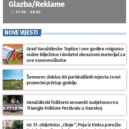
Glazba/Reklame
07:50 - 08:05
access_time
NOVE VIJESTI
Grad Varaždinske Toplice i ove godine osigurao
radne bilježnice i dodatni obrazovni materijal za
sve osnovnoškolce
Šemovec dobiva 80 parkirališnih mjesta i novi
prometni pristup groblju
Varaždinski folklorni ansambl sudjelovao na
Triangle Folklore Festivalu u Danskoj
Uz 31. obljetnicu „Oluje“; Puja iz Knina poručio: