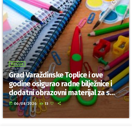
REGIJA
Grad Varaždinske Toplice i ove
godine osigurao radne bilježnice i
dodatni obrazovni materijal za sve
osnovnoškolce
today
06/08/2026
13