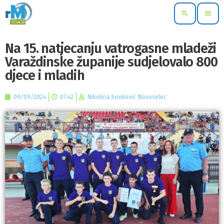
search
menu
Na 15. natjecanju vatrogasne mladeži
Varaždinske županije sudjelovalo 800
djece i mladih
09/09/2024
07:42
Nikolina Jureković Novoselec