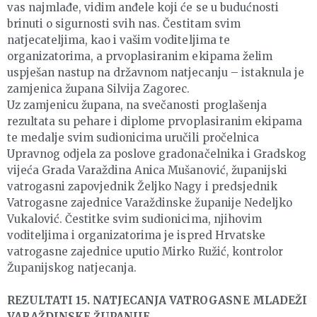
vas najmlađe, vidim anđele koji će se u budućnosti
brinuti o sigurnosti svih nas. Čestitam svim
natjecateljima, kao i vašim voditeljima te
organizatorima, a prvoplasiranim ekipama želim
uspješan nastup na državnom natjecanju – istaknula je
zamjenica župana Silvija Zagorec.
Uz zamjenicu župana, na svečanosti proglašenja
rezultata su pehare i diplome prvoplasiranim ekipama
te medalje svim sudionicima uručili pročelnica
Upravnog odjela za poslove gradonačelnika i Gradskog
vijeća Grada Varaždina Anica Mušanović, županijski
vatrogasni zapovjednik Željko Nagy i predsjednik
Vatrogasne zajednice Varaždinske županije Nedeljko
Vukalović. Čestitke svim sudionicima, njihovim
voditeljima i organizatorima je ispred Hrvatske
vatrogasne zajednice uputio Mirko Ružić, kontrolor
Županijskog natjecanja.
REZULTATI 15. NATJECANJA VATROGASNE MLADEŽI
VARAŽDINSKE ŽUPANIJE