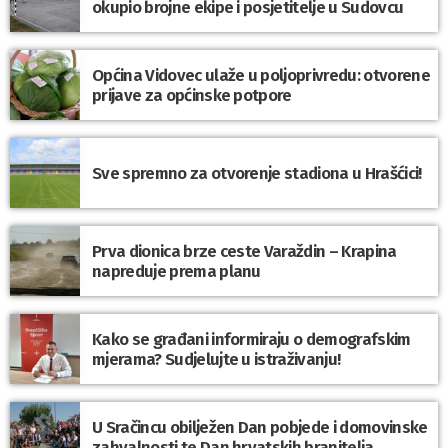
okupio brojne ekipe i posjetitelje u Sudovcu
Općina Vidovec ulaže u poljoprivredu: otvorene
prijave za općinske potpore
Sve spremno za otvorenje stadiona u Hrašćici!
Prva dionica brze ceste Varaždin – Krapina
napreduje prema planu
Kako se građani informiraju o demografskim
mjerama? Sudjelujte u istraživanju!
U Sračincu obilježen Dan pobjede i domovinske
zahvalnosti te Dan hrvatskih branitelja