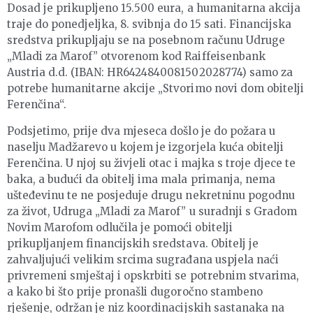
Dosad je prikupljeno 15.500 eura, a humanitarna akcija
traje do ponedjeljka, 8. svibnja do 15 sati. Financijska
sredstva prikupljaju se na posebnom računu Udruge
„Mladi za Marof” otvorenom kod Raiffeisenbank
Austria d.d. (IBAN: HR6424840081502028774) samo za
potrebe humanitarne akcije „Stvorimo novi dom obitelji
Ferenčina“.
Podsjetimo, prije dva mjeseca došlo je do požara u
naselju Madžarevo u kojem je izgorjela kuća obitelji
Ferenčina. U njoj su živjeli otac i majka s troje djece te
baka, a budući da obitelj ima mala primanja, nema
ušteđevinu te ne posjeduje drugu nekretninu pogodnu
za život, Udruga „Mladi za Marof” u suradnji s Gradom
Novim Marofom odlučila je pomoći obitelji
prikupljanjem financijskih sredstava. Obitelj je
zahvaljujući velikim srcima sugrađana uspjela naći
privremeni smještaj i opskrbiti se potrebnim stvarima,
a kako bi što prije pronašli dugoročno stambeno
rješenje, održan je niz koordinacijskih sastanaka na