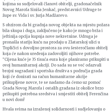
kojima su sudjelovali članovi obitelji, gradonačelnik
Novog Marofa Siniša Jenkač, predstavnici Udruge te
župe sv. Vida i sv. Jurja Madžarevo.
S obzirom da bi gradnja novog objekta na mjestu požara
bila skupa i duga, zaključeno je kako je mnogo brža i
jeftinija opcija kupnja nove nekretnine. Udruga je
pronašla stariju kuću na prodaju u Zlatarskoj ulici u
Topličici s dovoljno prostora za ovu šesteročlanu obitelj
koja će nakon uređenja zadovoljiti njihove potrebe.
“Cijena kuće je 35 tisuća eura koje planiramo prikupiti u
ovoj humanitarnoj akciji. Do sada su se već odazvali
brojni sugrađani i sportska društva s područja grada
koji će donirati na račun humanitarne akcije
prikupljene novce, te se nadamo da ćemo uz pomoć
Grada Novog Marofa i ostalih građana iz okolice brzo
prikupiti potrebna sredstva i smjestiti obitelj Ferenčina
u novi dom!
Hvala svima na izraženoj solidarnosti i sudjelovanju o