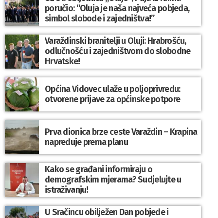
poručio: “Oluja je naša najveća pobjeda,
simbol slobode i zajedništva!”
Varaždinski branitelji u Oluji: Hrabrošću,
odlučnošću i zajedništvom do slobodne
Hrvatske!
Općina Vidovec ulaže u poljoprivredu:
otvorene prijave za općinske potpore
Prva dionica brze ceste Varaždin – Krapina
napreduje prema planu
Kako se građani informiraju o
demografskim mjerama? Sudjelujte u
istraživanju!
U Sračincu obilježen Dan pobjede i