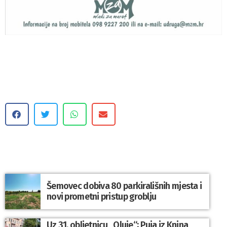
Šemovec dobiva 80 parkirališnih mjesta i
novi prometni pristup groblju
Uz 31. obljetnicu „Oluje“; Puja iz Knina