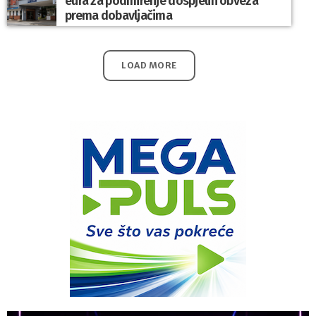
eura za podmirenje dospjelih obveza
prema dobavljačima
LOAD MORE