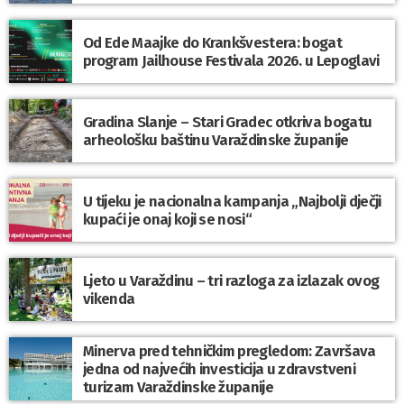
Od Ede Maajke do Krankšvestera: bogat
program Jailhouse Festivala 2026. u Lepoglavi
Gradina Slanje – Stari Gradec otkriva bogatu
arheološku baštinu Varaždinske županije
U tijeku je nacionalna kampanja „Najbolji dječji
kupaći je onaj koji se nosi“
Ljeto u Varaždinu – tri razloga za izlazak ovog
vikenda
Minerva pred tehničkim pregledom: Završava
jedna od najvećih investicija u zdravstveni
turizam Varaždinske županije