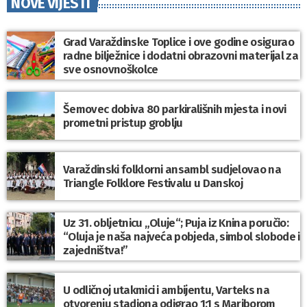
NOVE VIJESTI
Grad Varaždinske Toplice i ove godine osigurao
radne bilježnice i dodatni obrazovni materijal za
sve osnovnoškolce
Šemovec dobiva 80 parkirališnih mjesta i novi
prometni pristup groblju
Varaždinski folklorni ansambl sudjelovao na
Triangle Folklore Festivalu u Danskoj
Uz 31. obljetnicu „Oluje“; Puja iz Knina poručio:
“Oluja je naša najveća pobjeda, simbol slobode i
zajedništva!”
U odličnoj utakmici i ambijentu, Varteks na
otvorenju stadiona odigrao 1:1 s Mariborom