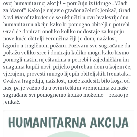
ovoj humanitarnoj akciji! – poručuju iz Udruge „Mladi
za Marof”. Kako je najavio gradonačelnik Jenkač, Grad
Novi Marof također će se uključiti u ovu hvalevrijednu
humanitarnu akciju kako bi pomogao obitelji u potrebi.
Grad će donirati onoliko koliko nedostaje za kupnju
nove kuće obitelji Ferenčina čiji je dom, nažalost,
izgorio u tragičnom požaru. Pozivam sve sugrađane da
pokažu veliko srce i doniraju koliko mogu kako bismo
pomogli našim mještanima u potrebi i zajedničkim im
snagama kupili novi, prijeko potreban dom u kojem će,
vjerujem, provesti mnogo lijepih obiteljskih trenutaka.
Ovakva tragedija, nažalost, može zadesiti bilo koga od
nas, pa je važno da u ovim teškim vremenima za naše
sugrađane svi pomognemo koliko možemo – rekao je
Jenkač.