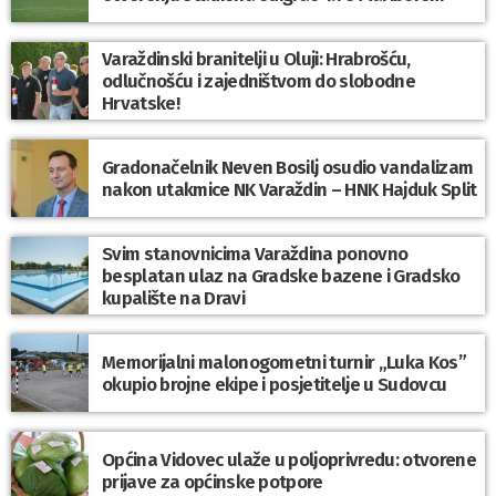
Varaždinski branitelji u Oluji: Hrabrošću,
odlučnošću i zajedništvom do slobodne
Hrvatske!
Gradonačelnik Neven Bosilj osudio vandalizam
nakon utakmice NK Varaždin – HNK Hajduk Split
Svim stanovnicima Varaždina ponovno
besplatan ulaz na Gradske bazene i Gradsko
kupalište na Dravi
Memorijalni malonogometni turnir „Luka Kos”
okupio brojne ekipe i posjetitelje u Sudovcu
Općina Vidovec ulaže u poljoprivredu: otvorene
prijave za općinske potpore