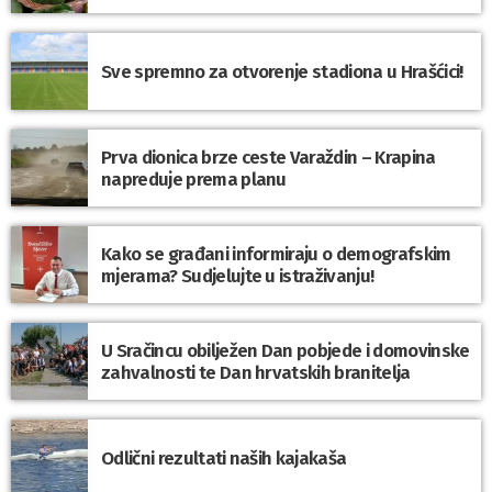
Sve spremno za otvorenje stadiona u Hrašćici!
Prva dionica brze ceste Varaždin – Krapina
napreduje prema planu
Kako se građani informiraju o demografskim
mjerama? Sudjelujte u istraživanju!
U Sračincu obilježen Dan pobjede i domovinske
zahvalnosti te Dan hrvatskih branitelja
Odlični rezultati naših kajakaša