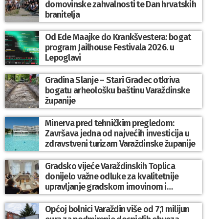
domovinske zahvalnosti te Dan hrvatskih
branitelja
Od Ede Maajke do Krankšvestera: bogat
program Jailhouse Festivala 2026. u
Lepoglavi
Gradina Slanje – Stari Gradec otkriva
bogatu arheološku baštinu Varaždinske
županije
Minerva pred tehničkim pregledom:
Završava jedna od najvećih investicija u
zdravstveni turizam Varaždinske županije
Gradsko vijeće Varaždinskih Toplica
donijelo važne odluke za kvalitetnije
upravljanje gradskom imovinom i
komunalnim sustavom
Općoj bolnici Varaždin više od 7,1 milijun