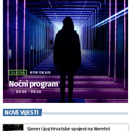
GLAZBA
NOW ON AIR
Noćni program
00:00 - 06:20
access_time
NOVE VIJESTI
Sjever i jug Hrvatske spojeni na Neretvi: