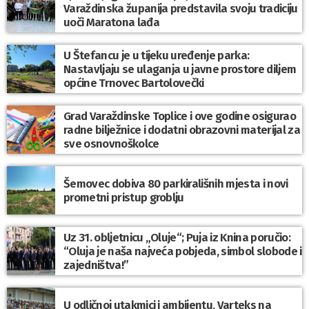
Varaždinska županija predstavila svoju tradiciju
uoči Maratona lađa
U Štefancu je u tijeku uređenje parka:
Nastavljaju se ulaganja u javne prostore diljem
općine Trnovec Bartolovečki
Grad Varaždinske Toplice i ove godine osigurao
radne bilježnice i dodatni obrazovni materijal za
sve osnovnoškolce
Šemovec dobiva 80 parkirališnih mjesta i novi
prometni pristup groblju
Uz 31. obljetnicu „Oluje“; Puja iz Knina poručio:
“Oluja je naša najveća pobjeda, simbol slobode i
zajedništva!”
U odličnoj utakmici i ambijentu, Varteks na