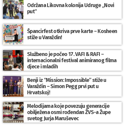
Održana Likovna kolonija Udruge „Novi
put“
Špancirfest otkriva prve karte – Kosheen
stiže u Varaždin!
Službeno je počeo 17. VAFI & RAFI –
internacionalni festival animiranog filma
djece i mladih
Benji iz “Mission: Impossible” stiže u
Varaždin – Simon Pegg prvi put u
Hrvatskoj!
Melodijama koje povezuju generacije
obilježena osmi rođendan ŽVS-a Župe
svetog Jurja Maruševec