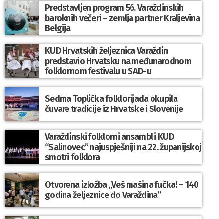
Predstavljen program 56. Varaždinskih
baroknih večeri – zemlja partner Kraljevina
Belgija
KUD Hrvatskih željeznica Varaždin
predstavio Hrvatsku na međunarodnom
folklornom festivalu u SAD-u
Sedma Toplička folklorijada okupila
čuvare tradicije iz Hrvatske i Slovenije
Varaždinski folklorni ansambl i KUD
“Salinovec” najuspješniji na 22. županijskoj
smotri folklora
Otvorena izložba „Veš mašina fučka! – 140
godina željeznice do Varaždina”