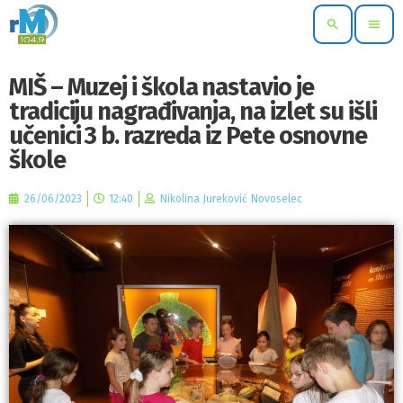
search
menu
MIŠ – Muzej i škola nastavio je
tradiciju nagrađivanja, na izlet su išli
učenici 3 b. razreda iz Pete osnovne
škole
26/06/2023
12:40
Nikolina Jureković Novoselec