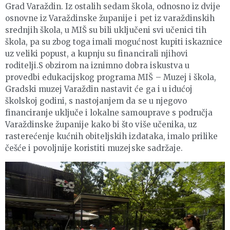
Grad Varaždin. Iz ostalih sedam škola, odnosno iz dvije
osnovne iz Varaždinske županije i pet iz varaždinskih
srednjih škola, u MIŠ su bili uključeni svi učenici tih
škola, pa su zbog toga imali mogućnost kupiti iskaznice
uz veliki popust, a kupnju su financirali njihovi
roditelji.S obzirom na iznimno dobra iskustva u
provedbi edukacijskog programa MIŠ – Muzej i škola,
Gradski muzej Varaždin nastavit će ga i u idućoj
školskoj godini, s nastojanjem da se u njegovo
financiranje uključe i lokalne samouprave s područja
Varaždinske županije kako bi što više učenika, uz
rasterećenje kućnih obiteljskih izdataka, imalo prilike
češće i povoljnije koristiti muzejske sadržaje.