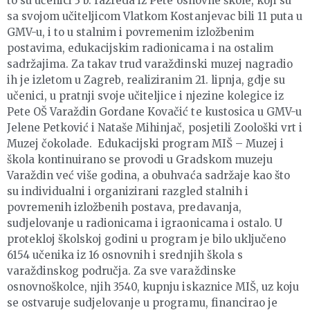
to su učenici 3 b. razreda iz Pete osnovne škole, koji su
sa svojom učiteljicom Vlatkom Kostanjevac bili 11 puta u
GMV-u, i to u stalnim i povremenim izložbenim
postavima, edukacijskim radionicama i na ostalim
sadržajima. Za takav trud varaždinski muzej nagradio
ih je izletom u Zagreb, realiziranim 21. lipnja, gdje su
učenici, u pratnji svoje učiteljice i njezine kolegice iz
Pete OŠ Varaždin Gordane Kovačić te kustosica u GMV-u
Jelene Petković i Nataše Mihinjač, posjetili Zoološki vrt i
Muzej čokolade. Edukacijski program MIŠ – Muzej i
škola kontinuirano se provodi u Gradskom muzeju
Varaždin već više godina, a obuhvaća sadržaje kao što
su individualni i organizirani razgled stalnih i
povremenih izložbenih postava, predavanja,
sudjelovanje u radionicama i igraonicama i ostalo. U
protekloj školskoj godini u program je bilo uključeno
6154 učenika iz 16 osnovnih i srednjih škola s
varaždinskog područja. Za sve varaždinske
osnovnoškolce, njih 3540, kupnju iskaznice MIŠ, uz koju
se ostvaruje sudjelovanje u programu, financirao je