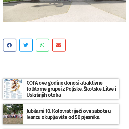
COFA ove godine donosi atraktivne
folklorne grupe iz Poljske, Škotske, Litve i
Uskršnjih otoka
Jubilarni 10. Kolovrat riječi ove subote u
Ivancu okuplja više od 50 pjesnika