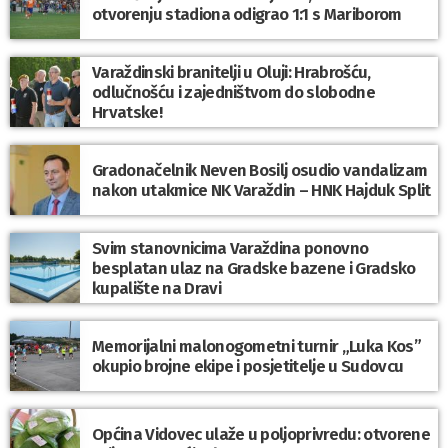
otvorenju stadiona odigrao 1:1 s Mariborom
Varaždinski branitelji u Oluji: Hrabrošću,
odlučnošću i zajedništvom do slobodne
Hrvatske!
Gradonačelnik Neven Bosilj osudio vandalizam
nakon utakmice NK Varaždin – HNK Hajduk Split
Svim stanovnicima Varaždina ponovno
besplatan ulaz na Gradske bazene i Gradsko
kupalište na Dravi
Memorijalni malonogometni turnir „Luka Kos”
okupio brojne ekipe i posjetitelje u Sudovcu
Općina Vidovec ulaže u poljoprivredu: otvorene