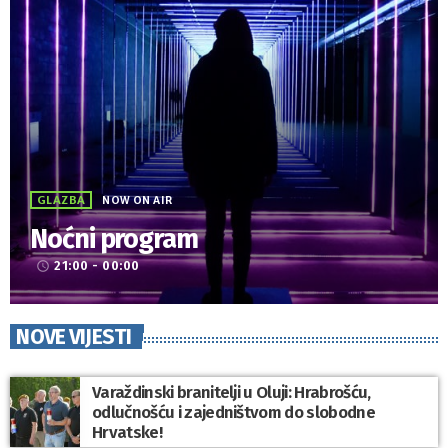
GLAZBA
NOW ON AIR
Noćni program
21:00 - 00:00
access_time
NOVE VIJESTI
Varaždinski branitelji u Oluji: Hrabrošću,
odlučnošću i zajedništvom do slobodne
Hrvatske!