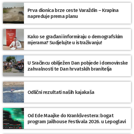
Prva dionica brze ceste Varaždin – Krapina
napreduje prema planu
Kako se građani informiraju o demografskim
mjerama? Sudjelujte u istraživanju!
U Sračincu obilježen Dan pobjede i domovinske
zahvalnosti te Dan hrvatskih branitelja
Odlični rezultati naših kajakaša
Od Ede Maajke do Krankšvestera: bogat
program Jailhouse Festivala 2026. u Lepoglavi