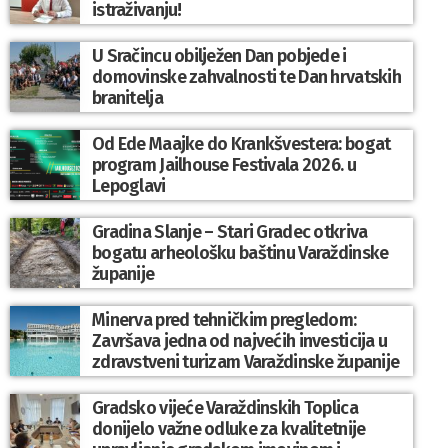
istraživanju!
U Sračincu obilježen Dan pobjede i
domovinske zahvalnosti te Dan hrvatskih
branitelja
Od Ede Maajke do Krankšvestera: bogat
program Jailhouse Festivala 2026. u
Lepoglavi
Gradina Slanje – Stari Gradec otkriva
bogatu arheološku baštinu Varaždinske
županije
Minerva pred tehničkim pregledom:
Završava jedna od najvećih investicija u
zdravstveni turizam Varaždinske županije
Gradsko vijeće Varaždinskih Toplica
donijelo važne odluke za kvalitetnije