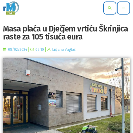
search
menu
Masa plaća u Dječjem vrtiću Škrinjica
raste za 105 tisuća eura
08/02/2024
09:10
Ljiljana Vuglač