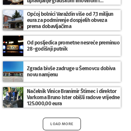
upravljanje gradskom imovinom i
komunalnim sustavom
Općoj bolnici Varaždin više od 7,1 milijun
eura za podmirenje dospjelih obveza
prema dobavljačima
Od posljedica prometne nesreće preminuo
28-godišnji putnik
Zgrada bivše zadruge u Šemovcu dobiva
novu namjenu
Načelnik Vinice Branimir Štimec i direktor
Varkoma Bruno Ister obišli radove vrijedne
125.000,00 eura
LOAD MORE