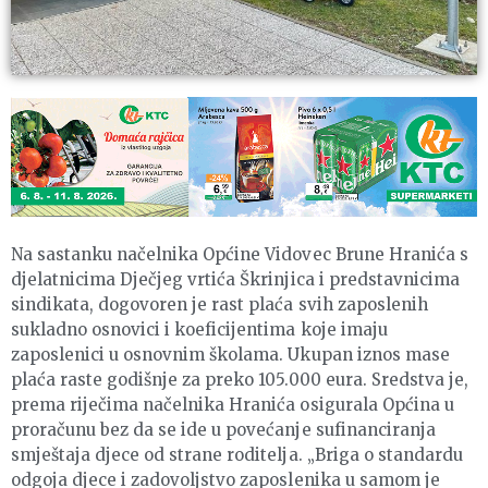
Na sastanku načelnika Općine Vidovec Brune Hranića s
djelatnicima Dječjeg vrtića Škrinjica i predstavnicima
sindikata, dogovoren je rast plaća svih zaposlenih
sukladno osnovici i koeficijentima koje imaju
zaposlenici u osnovnim školama. Ukupan iznos mase
plaća raste godišnje za preko 105.000 eura. Sredstva je,
prema riječima načelnika Hranića osigurala Općina u
proračunu bez da se ide u povećanje sufinanciranja
smještaja djece od strane roditelja. „Briga o standardu
odgoja djece i zadovoljstvo zaposlenika u samom je