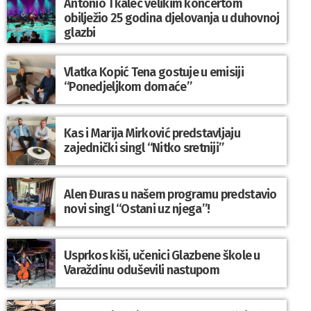
Antonio Tkalec velikim koncertom
obilježio 25 godina djelovanja u duhovnoj
glazbi
Vlatka Kopić Tena gostuje u emisiji
“Ponedjeljkom domaće”
Kas i Marija Mirković predstavljaju
zajednički singl “Nitko sretniji”
Alen Đuras u našem programu predstavio
novi singl “Ostani uz njega”!
Usprkos kiši, učenici Glazbene škole u
Varaždinu oduševili nastupom