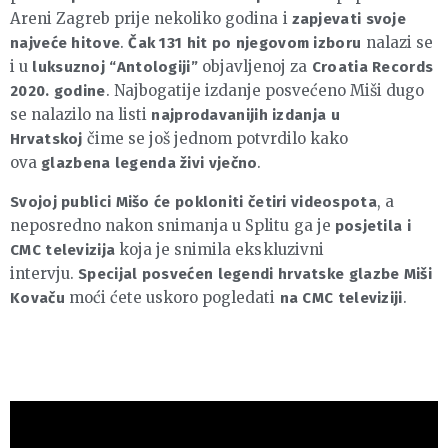
Areni Zagreb prije nekoliko godina i
zapjevati svoje
.
nalazi se
najveće hitove
Čak 131 hit po njegovom izboru
i u
objavljenoj za
luksuznoj “Antologiji”
Croatia Records
. Najbogatije izdanje posvećeno Miši dugo
2020. godine
se nalazilo na listi
najprodavanijih izdanja u
čime se još jednom potvrdilo kako
Hrvatskoj
ova
.
glazbena legenda živi vječno
, a
Svojoj publici Mišo će pokloniti četiri videospota
neposredno nakon snimanja u Splitu ga je
posjetila i
koja je snimila ekskluzivni
CMC televizija
intervju.
Specijal posvećen legendi hrvatske glazbe Miši
moći ćete uskoro pogledati
.
Kovaču
na CMC televiziji