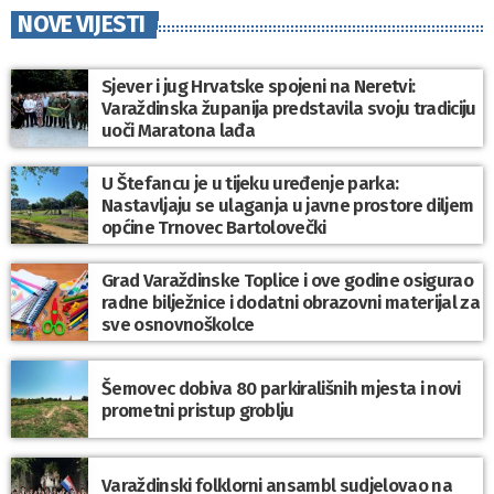
NOVE VIJESTI
Sjever i jug Hrvatske spojeni na Neretvi:
Varaždinska županija predstavila svoju tradiciju
uoči Maratona lađa
U Štefancu je u tijeku uređenje parka:
Nastavljaju se ulaganja u javne prostore diljem
općine Trnovec Bartolovečki
Grad Varaždinske Toplice i ove godine osigurao
radne bilježnice i dodatni obrazovni materijal za
sve osnovnoškolce
Šemovec dobiva 80 parkirališnih mjesta i novi
prometni pristup groblju
Varaždinski folklorni ansambl sudjelovao na