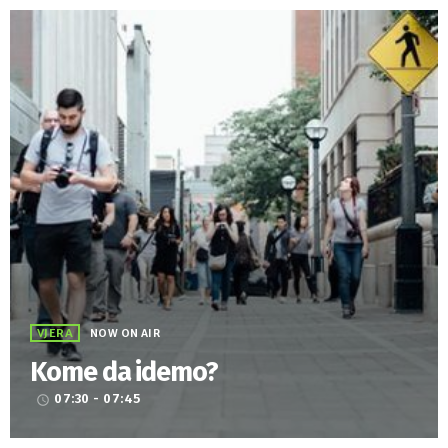
VJERA
NOW ON AIR
Kome da idemo?
07:30 - 07:45
access_time