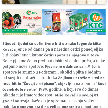
Sljedeći tjedni će definitivno biti u znaku legende Miše
jer će od danas pa u naredna četiri ponedjeljka
Kovača
biti objavljena ukupno
.
četiri spota za njegove hitove
Neke pjesme će po prvi put dobiti vizualnu priču, a neke
potpuno nove spotove.
, a
Pjesme je odabrao sam Mišo
spotove je snimio u Podstrani i okolici Splita s jednim
od sovjih najdražih suradnika
.
Željkom Petrešom
Prvi na
, objavljen na albumu
redu hit je “Čuvajte mi pismu”
“Budi
1999. godine, a koji sve do danas
čovjek dobre volje”
nikada nije imao videospot.
Mišo Kovač i u svojoj 81.
, kaže da je spreman za svoju voljenu
godini ne staje
publiku
poput one u
ponovno stati na veliku pozornicu