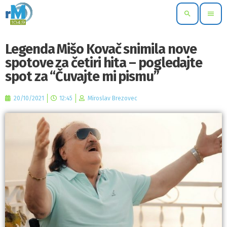
search
menu
Legenda Mišo Kovač snimila nove
spotove za četiri hita – pogledajte
spot za “Čuvajte mi pismu”
20/10/2021
12:45
Miroslav Brezovec