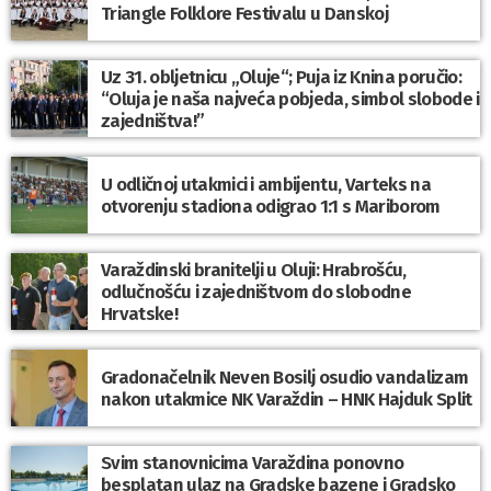
Triangle Folklore Festivalu u Danskoj
Uz 31. obljetnicu „Oluje“; Puja iz Knina poručio:
“Oluja je naša najveća pobjeda, simbol slobode i
zajedništva!”
U odličnoj utakmici i ambijentu, Varteks na
otvorenju stadiona odigrao 1:1 s Mariborom
Varaždinski branitelji u Oluji: Hrabrošću,
odlučnošću i zajedništvom do slobodne
Hrvatske!
Gradonačelnik Neven Bosilj osudio vandalizam
nakon utakmice NK Varaždin – HNK Hajduk Split
Svim stanovnicima Varaždina ponovno
besplatan ulaz na Gradske bazene i Gradsko