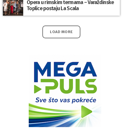
Opera u rimskim termama – Varaždinske
Toplice postaju La Scala
LOAD MORE