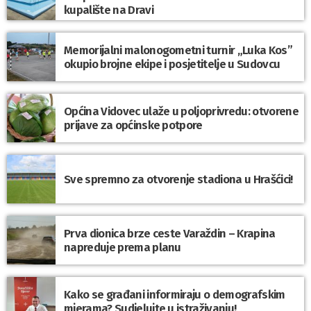
kupalište na Dravi
Memorijalni malonogometni turnir „Luka Kos”
okupio brojne ekipe i posjetitelje u Sudovcu
Općina Vidovec ulaže u poljoprivredu: otvorene
prijave za općinske potpore
Sve spremno za otvorenje stadiona u Hrašćici!
Prva dionica brze ceste Varaždin – Krapina
napreduje prema planu
Kako se građani informiraju o demografskim
mjerama? Sudjelujte u istraživanju!