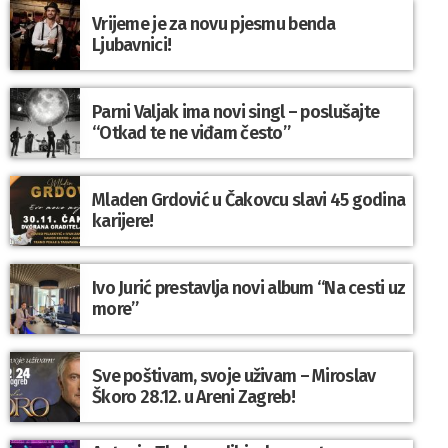
Vrijeme je za novu pjesmu benda
Ljubavnici!
Parni Valjak ima novi singl – poslušajte
“Otkad te ne viđam često”
Mladen Grdović u Čakovcu slavi 45 godina
karijere!
Ivo Jurić prestavlja novi album “Na cesti uz
more”
Sve poštivam, svoje uživam – Miroslav
Škoro 28.12. u Areni Zagreb!