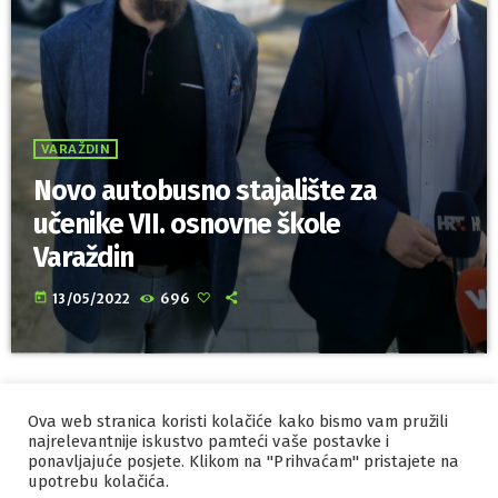
VARAŽDIN
Novo autobusno stajalište za
učenike VII. osnovne škole
Varaždin
today
13/05/2022
696
Ova web stranica koristi kolačiće kako bismo vam pružili
IZRADA I HOSTING
ORBIS
najrelevantnije iskustvo pamteći vaše postavke i
ponavljajuće posjete. Klikom na "Prihvaćam" pristajete na
MARKETING
PRAVILA PRIVATNOSTI
upotrebu kolačića.