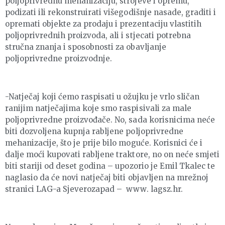
poljoprivrednu mehanizaciju, strojeve i opremu,
podizati ili rekonstruirati višegodišnje nasade, graditi i
opremati objekte za prodaju i prezentaciju vlastitih
poljoprivrednih proizvoda, ali i stjecati potrebna
stručna znanja i sposobnosti za obavljanje
poljoprivredne proizvodnje.
-Natječaj koji ćemo raspisati u ožujku je vrlo sličan
ranijim natječajima koje smo raspisivali za male
poljoprivredne proizvođače. No, sada korisnicima neće
biti dozvoljena kupnja rabljene poljoprivredne
mehanizacije, što je prije bilo moguće. Korisnici će i
dalje moći kupovati rabljene traktore, no on neće smjeti
biti stariji od deset godina – upozorio je Emil Tkalec te
naglasio da će novi natječaj biti objavljen na mrežnoj
stranici LAG-a Sjeverozapad – www. lagsz.hr.