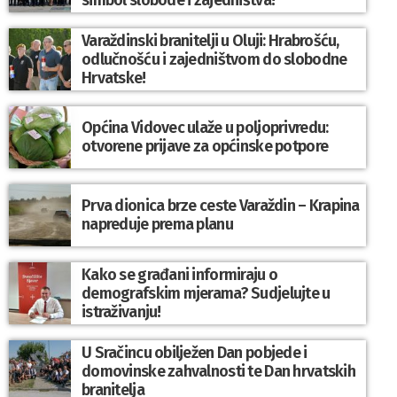
Varaždinski branitelji u Oluji: Hrabrošću,
odlučnošću i zajedništvom do slobodne
Hrvatske!
Općina Vidovec ulaže u poljoprivredu:
otvorene prijave za općinske potpore
Prva dionica brze ceste Varaždin – Krapina
napreduje prema planu
Kako se građani informiraju o
demografskim mjerama? Sudjelujte u
istraživanju!
U Sračincu obilježen Dan pobjede i
domovinske zahvalnosti te Dan hrvatskih
branitelja