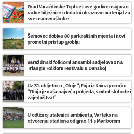
Grad Varaždinske Toplice i ove godine osigurao
radne bilježnice i dodatni obrazovni materijal za
sve osnovnoškolce
Šemovec dobiva 80 parkirališnih mjesta i novi
prometni pristup groblju
Varaždinski folklorni ansambl sudjelovao na
Triangle Folklore Festivalu u Danskoj
Uz 31. obljetnicu „Oluje“; Puja iz Knina poručio:
“Oluja je naša najveća pobjeda, simbol slobode i
zajedništva!”
U odličnoj utakmici i ambijentu, Varteks na
otvorenju stadiona odigrao 1:1 s Mariborom