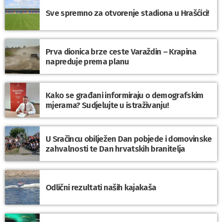
Sve spremno za otvorenje stadiona u Hrašćici!
Prva dionica brze ceste Varaždin – Krapina
napreduje prema planu
Kako se građani informiraju o demografskim
mjerama? Sudjelujte u istraživanju!
U Sračincu obilježen Dan pobjede i domovinske
zahvalnosti te Dan hrvatskih branitelja
Odlični rezultati naših kajakaša