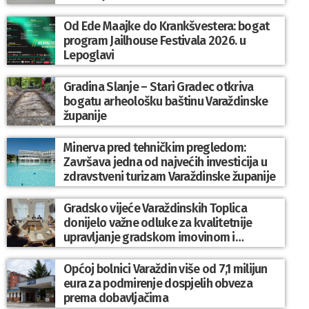
Od Ede Maajke do Krankšvestera: bogat
program Jailhouse Festivala 2026. u
Lepoglavi
Gradina Slanje – Stari Gradec otkriva
bogatu arheološku baštinu Varaždinske
županije
Minerva pred tehničkim pregledom:
Završava jedna od najvećih investicija u
zdravstveni turizam Varaždinske županije
Gradsko vijeće Varaždinskih Toplica
donijelo važne odluke za kvalitetnije
upravljanje gradskom imovinom i
komunalnim sustavom
Općoj bolnici Varaždin više od 7,1 milijun
eura za podmirenje dospjelih obveza
prema dobavljačima