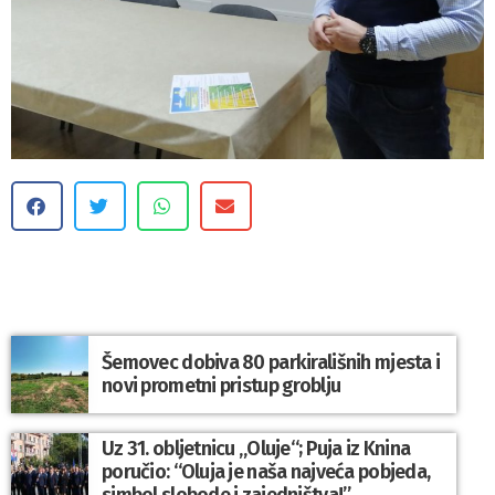
Šemovec dobiva 80 parkirališnih mjesta i
novi prometni pristup groblju
Uz 31. obljetnicu „Oluje“; Puja iz Knina
poručio: “Oluja je naša najveća pobjeda,
simbol slobode i zajedništva!”