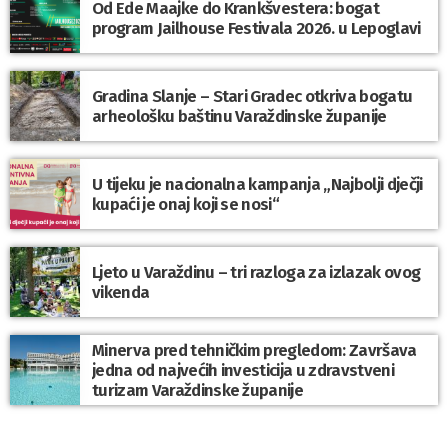
Od Ede Maajke do Krankšvestera: bogat
program Jailhouse Festivala 2026. u Lepoglavi
Gradina Slanje – Stari Gradec otkriva bogatu
arheološku baštinu Varaždinske županije
U tijeku je nacionalna kampanja „Najbolji dječji
kupaći je onaj koji se nosi“
Ljeto u Varaždinu – tri razloga za izlazak ovog
vikenda
Minerva pred tehničkim pregledom: Završava
jedna od najvećih investicija u zdravstveni
turizam Varaždinske županije