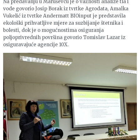
Na predavanju u Maruševcu je o važnosti analize tla i
vode govorio Josip Borak iz tvrtke Agrodata, Amalka
Vukelić iz tvrtke Andermatt BIOinput je predstavila
ekološki prihvatljive mjere za suzbijanje štetnika i
bolesti, dok je o mogućnostima osiguranja
poljoprivrednih površina govorio Tomislav Lazar iz
osiguravajuće agencije 10X.