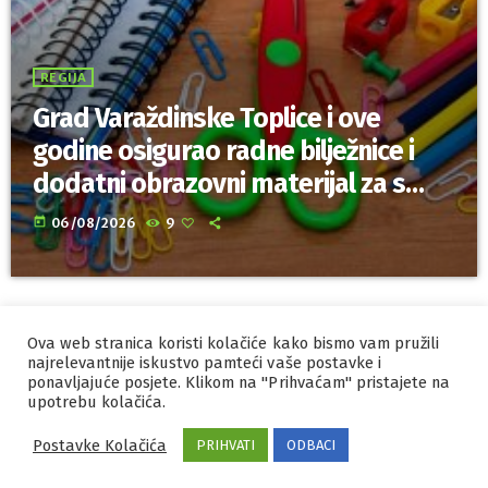
REGIJA
Grad Varaždinske Toplice i ove
godine osigurao radne bilježnice i
dodatni obrazovni materijal za sve
osnovnoškolce
today
06/08/2026
9
Ova web stranica koristi kolačiće kako bismo vam pružili
IZRADA I HOSTING
ORBIS
najrelevantnije iskustvo pamteći vaše postavke i
ponavljajuće posjete. Klikom na "Prihvaćam" pristajete na
MARKETING
PRAVILA PRIVATNOSTI
upotrebu kolačića.
Postavke Kolačića
PRIHVATI
ODBACI