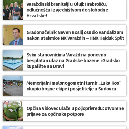
Varaždinski branitelji u Oluji: Hrabrošću,
odlučnošću i zajedništvom do slobodne
Hrvatske!
Gradonačelnik Neven Bosilj osudio vandalizam
nakon utakmice NK Varaždin – HNK Hajduk Split
Svim stanovnicima Varaždina ponovno
besplatan ulaz na Gradske bazene i Gradsko
kupalište na Dravi
Memorijalni malonogometni turnir „Luka Kos”
okupio brojne ekipe i posjetitelje u Sudovcu
Općina Vidovec ulaže u poljoprivredu: otvorene
prijave za općinske potpore