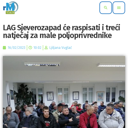
search
menu
LAG Sjeverozapad će raspisati i treći
natječaj za male poljoprivrednike
16/02/2023
10:02
Ljiljana Vuglač