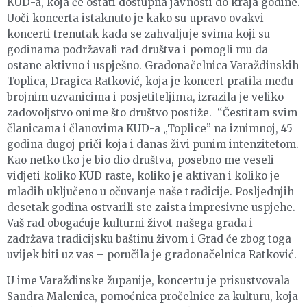
KUD-a, koja će ostati dostupna javnosti do kraja godine.
Uoči koncerta istaknuto je kako su upravo ovakvi
koncerti trenutak kada se zahvaljuje svima koji su
godinama podržavali rad društva i pomogli mu da
ostane aktivno i uspješno. Gradonačelnica Varaždinskih
Toplica, Dragica Ratković, koja je koncert pratila među
brojnim uzvanicima i posjetiteljima, izrazila je veliko
zadovoljstvo onime što društvo postiže. “Čestitam svim
članicama i članovima KUD-a „Toplice” na iznimnoj, 45
godina dugoj priči koja i danas živi punim intenzitetom.
Kao netko tko je bio dio društva, posebno me veseli
vidjeti koliko KUD raste, koliko je aktivan i koliko je
mladih uključeno u očuvanje naše tradicije. Posljednjih
desetak godina ostvarili ste zaista impresivne uspjehe.
Vaš rad obogaćuje kulturni život našega grada i
zadržava tradicijsku baštinu živom i Grad će zbog toga
uvijek biti uz vas – poručila je gradonačelnica Ratković.
U ime Varaždinske županije, koncertu je prisustvovala
Sandra Malenica, pomoćnica pročelnice za kulturu, koja