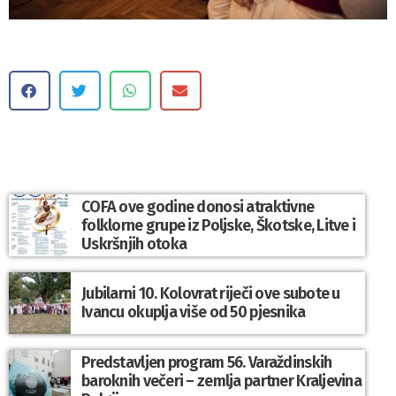
COFA ove godine donosi atraktivne
folklorne grupe iz Poljske, Škotske, Litve i
Uskršnjih otoka
Jubilarni 10. Kolovrat riječi ove subote u
Ivancu okuplja više od 50 pjesnika
Predstavljen program 56. Varaždinskih
baroknih večeri – zemlja partner Kraljevina