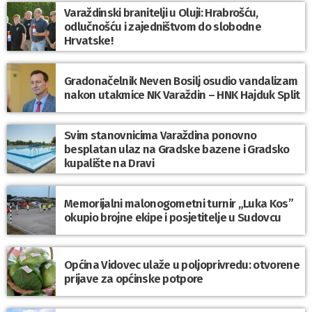
Varaždinski branitelji u Oluji: Hrabrošću,
odlučnošću i zajedništvom do slobodne
Hrvatske!
Gradonačelnik Neven Bosilj osudio vandalizam
nakon utakmice NK Varaždin – HNK Hajduk Split
Svim stanovnicima Varaždina ponovno
besplatan ulaz na Gradske bazene i Gradsko
kupalište na Dravi
Memorijalni malonogometni turnir „Luka Kos”
okupio brojne ekipe i posjetitelje u Sudovcu
Općina Vidovec ulaže u poljoprivredu: otvorene
prijave za općinske potpore