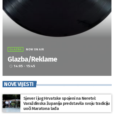
GLAZBA
NOW ON AIR
Glazba/Reklame
14:05 - 15:45
access_time
NOVE VIJESTI
Sjever i jug Hrvatske spojeni na Neretvi:
Varaždinska županija predstavila svoju tradiciju
uoči Maratona lađa