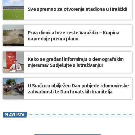
Sve spremno za otvorenje stadiona u Hrašćici!
Prva dionica brze ceste Varaždin – Krapina
napreduje prema planu
Kako se građani informiraju o demografskim
mjerama? Sudjelujte u istraživanju!
U Sračincu obilježen Dan pobjede i domovinske
zahvalnosti te Dan hrvatskih branitelja
PLAYLISTA