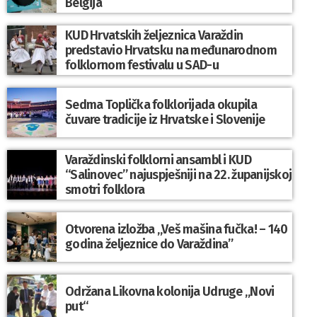
Belgija
KUD Hrvatskih željeznica Varaždin
predstavio Hrvatsku na međunarodnom
folklornom festivalu u SAD-u
Sedma Toplička folklorijada okupila
čuvare tradicije iz Hrvatske i Slovenije
Varaždinski folklorni ansambl i KUD
“Salinovec” najuspješniji na 22. županijskoj
smotri folklora
Otvorena izložba „Veš mašina fučka! – 140
godina željeznice do Varaždina”
Održana Likovna kolonija Udruge „Novi
put“