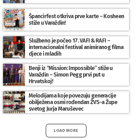
Špancirfest otkriva prve karte – Kosheen
stiže u Varaždin!
Službeno je počeo 17. VAFI & RAFI –
internacionalni festival animiranog filma
djece i mladih
Benji iz “Mission: Impossible” stiže u
Varaždin – Simon Pegg prvi put u
Hrvatskoj!
Melodijama koje povezuju generacije
obilježena osmi rođendan ŽVS-a Župe
svetog Jurja Maruševec
LOAD MORE