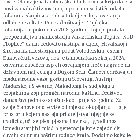
raste. Obnovljena tamburaška i folklorna sekcija dale su
novi zamah aktivnostima, a posebno se ističe mlađa
folklorna skupina s tridesetak djece koja ostvaruje
odlične rezultate. Ponos društva je i Toplička
folklorijada, pokrenuta 2018. godine, koja je postala
prepoznatljiva manifestacija Varaždinskih Toplica. KUD
„Toplice“ danas redovito nastupa u cijeloj Hrvatskoj i
šire, na manifestacijama poput Voloderskih jeseni i
Đakovačkih vezova, dok je tamburaška sekcija 2024.
ostvarila zapažen uspjeh osvajanjem treće nagrade na
državnom natjecanju u Dugom Selu. Članovi održavaju i
međunarodne veze, gostuju u Sloveniji, Austriji,
Mađarskoj i Sjevernoj Makedoniji te sudjeluju u
projektima koji promiču narodnu baštinu. Društvo i
danas živi jednako snažno kao i prije 45 godina. Za
svoje članove ono je više od mjesta okupljanja – to je
prostor u kojem nastaju prijateljstva, njeguje se
tradicija, uči se ples, pjesma i svirka, i gradi most
između starijih i mlađih generacija koje zajednički
čuvaju kulturnu baštinu rodnog kraja. Dodajmo kako je