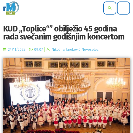
search
menu
KUD „Toplice“” obilježio 45 godina
rada svečanim godišnjim koncertom
24/11/2025
09:07
Nikolina Jureković Novoselec