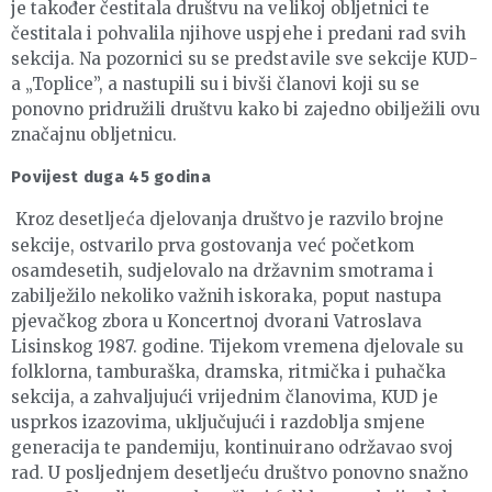
je također čestitala društvu na velikoj obljetnici te
čestitala i pohvalila njihove uspjehe i predani rad svih
sekcija. Na pozornici su se predstavile sve sekcije KUD-
a „Toplice”, a nastupili su i bivši članovi koji su se
ponovno pridružili društvu kako bi zajedno obilježili ovu
značajnu obljetnicu.
Povijest duga 45 godina
Kroz desetljeća djelovanja društvo je razvilo brojne
sekcije, ostvarilo prva gostovanja već početkom
osamdesetih, sudjelovalo na državnim smotrama i
zabilježilo nekoliko važnih iskoraka, poput nastupa
pjevačkog zbora u Koncertnoj dvorani Vatroslava
Lisinskog 1987. godine. Tijekom vremena djelovale su
folklorna, tamburaška, dramska, ritmička i puhačka
sekcija, a zahvaljujući vrijednim članovima, KUD je
usprkos izazovima, uključujući i razdoblja smjene
generacija te pandemiju, kontinuirano održavao svoj
rad. U posljednjem desetljeću društvo ponovno snažno