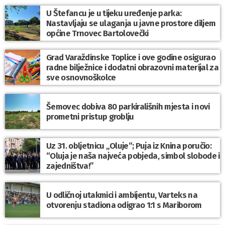
U Štefancu je u tijeku uređenje parka:
Nastavljaju se ulaganja u javne prostore diljem
općine Trnovec Bartolovečki
Grad Varaždinske Toplice i ove godine osigurao
radne bilježnice i dodatni obrazovni materijal za
sve osnovnoškolce
Šemovec dobiva 80 parkirališnih mjesta i novi
prometni pristup groblju
Uz 31. obljetnicu „Oluje“; Puja iz Knina poručio:
“Oluja je naša najveća pobjeda, simbol slobode i
zajedništva!”
U odličnoj utakmici i ambijentu, Varteks na
otvorenju stadiona odigrao 1:1 s Mariborom