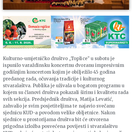
Kulturno-umjetničko društvo „Toplice” u subotu je
ispunilo varaždinsku koncertnu dvoranu impresivnim
godišnjim koncertom kojim je obilježilo 45 godina
predanog rada, očuvanja tradicije i kulturnog
stvaralaštva. Publika je uživala u bogatom programu u
kojem su članovi društva pokazali širinu i kvalitetu rada
svih sekcija. Predsjednik društva, Matija Levatić,
zahvalio je svim posjetiteljima te najavio svečanu
sjednicu KUD-a povodom velike obljetnice. Nakon
sjednice u prostorijama društva bit će otvorena
prigodna izložba posvećena povijesti i stvaralaštvu