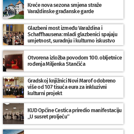
Kreće nova sezona smjena straže
Varaždinske građanske garde
Glazbeni most između Varaždina i
Schaffhausena: mladi glazbenici spajaju
umjetnost, suradnju i kulturno iskustvo
Otvorena izložba povodom 100. obljetnice
rođenja Miljenka Stančića
Gradskoj knjižnici Novi Marof odobreno
više od 107 tisuća eura za inkluzivni
kulturni projekt
KUD Općine Cestica priredio manifestaciju
„U susret proljeću“