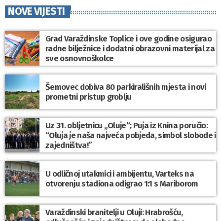
NOVE VIJESTI
Grad Varaždinske Toplice i ove godine osigurao
radne bilježnice i dodatni obrazovni materijal za
sve osnovnoškolce
Šemovec dobiva 80 parkirališnih mjesta i novi
prometni pristup groblju
Uz 31. obljetnicu „Oluje“; Puja iz Knina poručio:
“Oluja je naša najveća pobjeda, simbol slobode i
zajedništva!”
U odličnoj utakmici i ambijentu, Varteks na
otvorenju stadiona odigrao 1:1 s Mariborom
Varaždinski branitelji u Oluji: Hrabrošću,