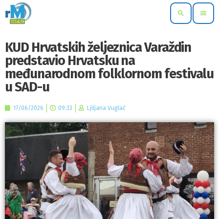
search
menu
KUD Hrvatskih željeznica Varaždin
predstavio Hrvatsku na
međunarodnom folklornom festivalu
u SAD-u
17/06/2026
09:33
Ljiljana Vuglač