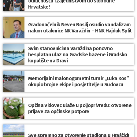
odlučnošću i zajedništvom do slobodne
Hrvatske!
Gradonačelnik Neven Bosilj osudio vandalizam
nakon utakmice NK Varaždin – HNK Hajduk Split
Svim stanovnicima Varaždina ponovno
besplatan ulaz na Gradske bazene i Gradsko
kupalište na Dravi
Memorijalni malonogometni turnir „Luka Kos”
okupio brojne ekipe i posjetitelje u Sudovcu
Općina Vidovec ulaže u poljoprivredu: otvorene
prijave za općinske potpore
Sve spremno za otvorenje stadiona u Hrašćici!