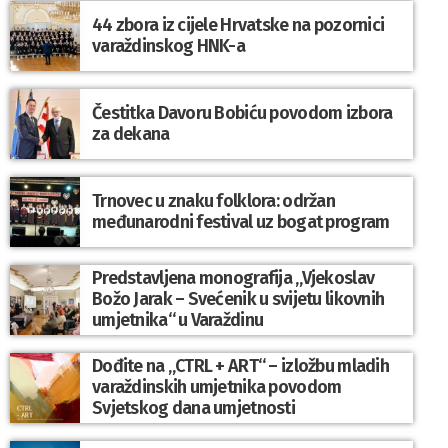
44 zbora iz cijele Hrvatske na pozornici
varaždinskog HNK-a
Čestitka Davoru Bobiću povodom izbora
za dekana
Trnovec u znaku folklora: održan
međunarodni festival uz bogat program
Predstavljena monografija „Vjekoslav
Božo Jarak – Svećenik u svijetu likovnih
umjetnika“ u Varaždinu
Dođite na „CTRL + ART“ – izložbu mladih
varaždinskih umjetnika povodom
Svjetskog dana umjetnosti