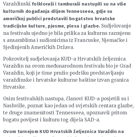
Varaždinski
folkloraši i tamburaši nastupili su na više
kulturnih događanja diljem Tennesseea, gdje su
američkoj publici predstavili bogatstvo hrvatske
Sudjelovanje
tradicijske kulture, pjesme, plesa i glazbe.
na festivalu ujedno je bila prilika za kulturnu razmjenu
s ansamblima i sudionicima iz Francuske, Njemačke i
Sjedinjenih Američkih Država.
Pokrovitelj sudjelovanja KUD-a Hrvatskih željeznica
Varaždin na ovom međunarodnom festivalu bio je Grad
Varaždin, koji je time pružio podršku predstavljanju
varaždinske i hrvatske kulturne baštine izvan granica
Hrvatske.
Osim festivalskih nastupa, članovi KUD-a posjetili su i
Nashville, poznat kao jedan od svjetskih centara glazbe,
te druge znamenitosti Tennesseea, upoznavši pritom
bogatu povijest i kulturu tog dijela SAD-a.
Ovom turnejom KUD Hrvatskih željeznica Varaždin na