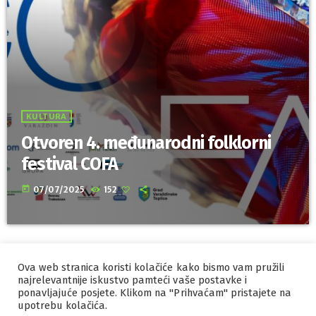
KULTURA
Otvoren 4. međunarodni folklorni
festival COFA
today
07/07/2025
152
Ova web stranica koristi kolačiće kako bismo vam pružili
IZRADA I HOSTING
ORBIS
najrelevantnije iskustvo pamteći vaše postavke i
ponavljajuće posjete. Klikom na "Prihvaćam" pristajete na
MARKETING
PRAVILA PRIVATNOSTI
upotrebu kolačića.