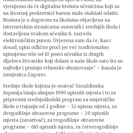
vjerujemo da će digitalna brošura učenicima koji su
na životnoj prekretnici barem malo olakšati odabir.
Brošura je u dogovoru sa školama objavljena na
internetskim stranicama osnovnih i srednjih škola i
dostavljena svakom učeniku 8. razreda
elektroničkim putem. Uvjerena sam da će, kao i
dosad, upisi odlično proći jer već tradicionalno
upisujemo više od 10 posto učenika iz drugih
dijelova Hrvatske koji dolaze u naše škole zato što su
najbolje i pružaju vrhunsko obrazovanje” – kazala je
zamjenica Zagorec.
Srednje škole kojima je osnivač Varaždinska
županija imaju ukupno 1900 upisnih mjesta i to za
pripremni srednjoškolski program za umjetničke
škole u trajanju od 2 godine – 32 upisna mjesta, za
dvogodišnje obrazovne programe – 20 upisnih
mjesta (zavarivač), za trogodišnje obrazovne
programe – 610 upisnih mjesta, za četverogodišnje