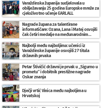
Varaždinska županija sudjelovala u
obilježavanju 25 godina Europske mreže za
cjeloživotno učenje EARLALL
Nagrade župana za talentirane
informatičare: Ozana, Lana i Matej osvojili
čak četiri medalje na međunarodnim
natjecanjima
Najbolji među najboljima: učenici iz
Varaždinske županije osvojili 27 titula
državnih prvaka
Petar Štivičić državni je prvak u „Sigurno u
prometu“ i dobitnik prestižne nagrade
Oskar znanja
Dječji vrtić Vinica među najboljima u
Hrvatskoj