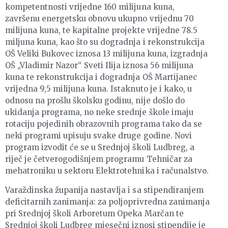
kompetentnosti vrijedne 160 milijuna kuna,
završenu energetsku obnovu ukupno vrijednu 70
milijuna kuna, te kapitalne projekte vrijedne 78.5
miljuna kuna, kao što su dogradnja i rekonstrukcija
OŠ Veliki Bukovec iznosa 13 milijuna kuna, izgradnja
OŠ „Vladimir Nazor“ Sveti Ilija iznosa 56 milijuna
kuna te rekonstrukcija i dogradnja OŠ Martijanec
vrijedna 9,5 milijuna kuna. Istaknuto je i kako, u
odnosu na prošlu školsku godinu, nije došlo do
ukidanja programa, no neke srednje škole imaju
rotaciju pojedinih obrazovnih programa tako da se
neki programi upisuju svake druge godine. Novi
program izvodit će se u Srednjoj školi Ludbreg, a
riječ je četverogodišnjem programu Tehničar za
mehatroniku u sektoru Elektrotehnika i računalstvo.
Varaždinska županija nastavlja i sa stipendiranjem
deficitarnih zanimanja: za poljoprivredna zanimanja
pri Srednjoj školi Arboretum Opeka Marčan te
Srednjoj školi Ludbreg mjesečni iznosi stipendije je