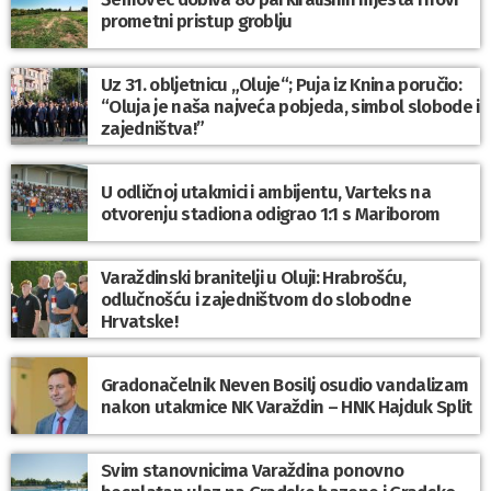
prometni pristup groblju
Uz 31. obljetnicu „Oluje“; Puja iz Knina poručio:
“Oluja je naša najveća pobjeda, simbol slobode i
zajedništva!”
U odličnoj utakmici i ambijentu, Varteks na
otvorenju stadiona odigrao 1:1 s Mariborom
Varaždinski branitelji u Oluji: Hrabrošću,
odlučnošću i zajedništvom do slobodne
Hrvatske!
Gradonačelnik Neven Bosilj osudio vandalizam
nakon utakmice NK Varaždin – HNK Hajduk Split
Svim stanovnicima Varaždina ponovno