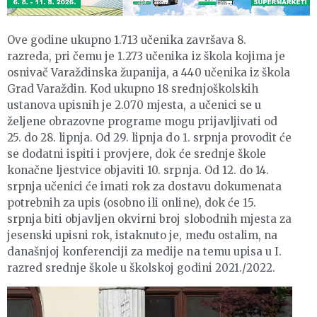
Ove godine ukupno 1.713 učenika završava 8.
razreda, pri čemu je 1.273 učenika iz škola kojima je
osnivač Varaždinska županija, a 440 učenika iz škola
Grad Varaždin. Kod ukupno 18 srednjoškolskih
ustanova upisnih je 2.070 mjesta, a učenici se u
željene obrazovne programe mogu prijavljivati od
25. do 28. lipnja. Od 29. lipnja do 1. srpnja provodit će
se dodatni ispiti i provjere, dok će srednje škole
konačne ljestvice objaviti 10. srpnja. Od 12. do 14.
srpnja učenici će imati rok za dostavu dokumenata
potrebnih za upis (osobno ili online), dok će 15.
srpnja biti objavljen okvirni broj slobodnih mjesta za
jesenski upisni rok, istaknuto je, među ostalim, na
današnjoj konferenciji za medije na temu upisa u I.
razred srednje škole u školskoj godini 2021./2022.