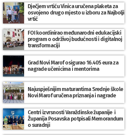
Dječjem vrtiću Vinica uručena plaketa za
osvojeno drugo mjesto u izboru za Najbolji
vrtić
FOI koordinirao međunarodni edukacijski
program o održivoj budućnosti i digitalnoj
transformaciji
Grad Novi Marof osigurao 16.405 eura za
nagrade učenicima i mentorima
Najuspješnijim maturantima Srednje škole
Novi Marof uručena priznanja i nagrade
Centri izvrsnosti Varaždinske županije i
Županija Posavska potpisali Memorandum
o suradnji