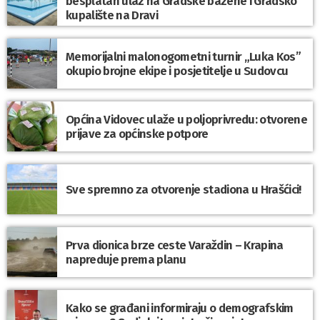
besplatan ulaz na Gradske bazene i Gradsko
kupalište na Dravi
Memorijalni malonogometni turnir „Luka Kos”
okupio brojne ekipe i posjetitelje u Sudovcu
Općina Vidovec ulaže u poljoprivredu: otvorene
prijave za općinske potpore
Sve spremno za otvorenje stadiona u Hrašćici!
Prva dionica brze ceste Varaždin – Krapina
napreduje prema planu
Kako se građani informiraju o demografskim