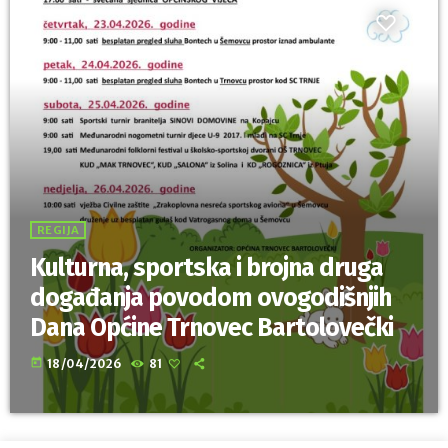
REGIJA
Kulturna, sportska i brojna druga
događanja povodom ovogodišnjih
Dana Općine Trnovec Bartolovečki
today
18/04/2026
81