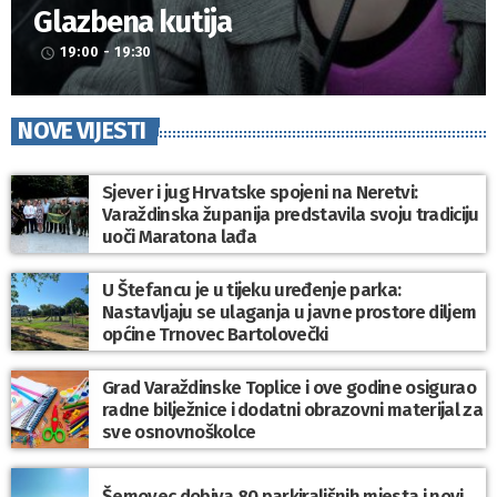
Glazbena kutija
19:00 - 19:30
access_time
NOVE VIJESTI
Sjever i jug Hrvatske spojeni na Neretvi:
Varaždinska županija predstavila svoju tradiciju
uoči Maratona lađa
U Štefancu je u tijeku uređenje parka:
Nastavljaju se ulaganja u javne prostore diljem
općine Trnovec Bartolovečki
Grad Varaždinske Toplice i ove godine osigurao
radne bilježnice i dodatni obrazovni materijal za
sve osnovnoškolce
Šemovec dobiva 80 parkirališnih mjesta i novi