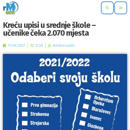
search
menu
Kreću upisi u srednje škole –
učenike čeka 2.070 mjesta
11/06/2021
12:50
Kristina Ljubić