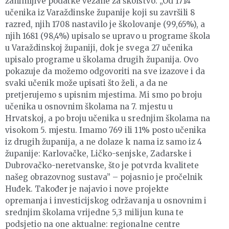
zanimljive podatke vezane za školstvo. „Od 1714
učenika iz Varaždinske županije koji su završili 8
razred, njih 1708 nastavilo je školovanje (99,65%), a
njih 1681 (98,4%) upisalo se upravo u programe škola
u Varaždinskoj županiji, dok je svega 27 učenika
upisalo programe u školama drugih županija. Ovo
pokazuje da možemo odgovoriti na sve izazove i da
svaki učenik može upisati što želi, a da ne
pretjerujemo s upisnim mjestima. Mi smo po broju
učenika u osnovnim školama na 7. mjestu u
Hrvatskoj, a po broju učenika u srednjim školama na
visokom 5. mjestu. Imamo 769 ili 11% posto učenika
iz drugih županija, a ne dolaze k nama iz samo iz 4
županije: Karlovačke, Ličko-senjske, Zadarske i
Dubrovačko-neretvanske, što je potvrda kvalitete
našeg obrazovnog sustava” – pojasnio je pročelnik
Huđek. Također je najavio i nove projekte
opremanja i investicijskog održavanja u osnovnim i
srednjim školama vrijedne 5,3 milijun kuna te
podsjetio na one aktualne: regionalne centre