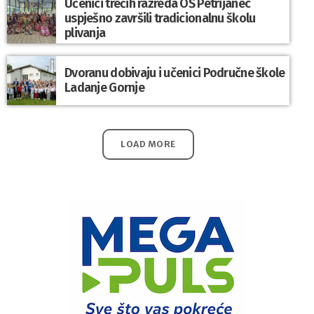
Učenici trećih razreda OŠ Petrijanec
uspješno završili tradicionalnu školu
plivanja
Dvoranu dobivaju i učenici Područne škole
Ladanje Gornje
LOAD MORE