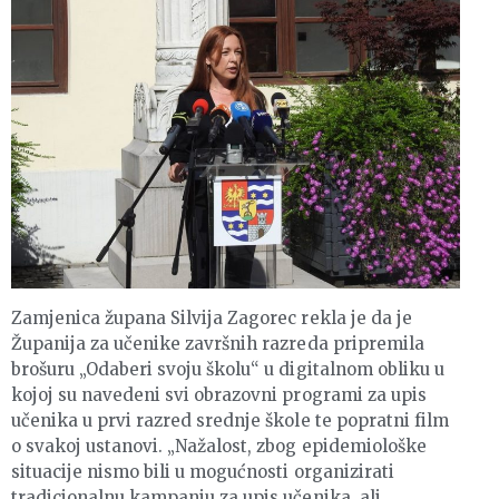
Zamjenica župana Silvija Zagorec rekla je da je
Županija za učenike završnih razreda pripremila
brošuru „Odaberi svoju školu“ u digitalnom obliku u
kojoj su navedeni svi obrazovni programi za upis
učenika u prvi razred srednje škole te popratni film
o svakoj ustanovi. „Nažalost, zbog epidemiološke
situacije nismo bili u mogućnosti organizirati
tradicionalnu kampanju za upis učenika, ali