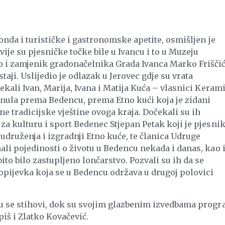
onda i turističke i gastronomske apetite, osmišljen je
vije su pjesničke točke bile u Ivancu i to u Muzeju
o i zamjenik gradonačelnika Grada Ivanca Marko Friščić
taji. Uslijedio je odlazak u Jerovec gdje su vrata
ekali Ivan, Marija, Ivana i Matija Kuća – vlasnici Keram
nula prema Bedencu, prema Etno kući koja je zidani
e tradicijske vještine ovoga kraja. Dočekali su ih
za kulturu i sport Bedenec Stjepan Petak koji je pjesni
druženja i izgradnji Etno kuće, te članica Udruge
ali pojedinosti o životu u Bedencu nekada i danas, kao i
to bilo zastupljeno lončarstvo. Pozvali su ih da se
pijevka koja se u Bedencu održava u drugoj polovici
su se stihovi, dok su svojim glazbenim izvedbama prog
piš i Zlatko Kovačević.