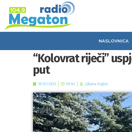
NASLOVNICA
“Kolovrat riječi” us
put
10/07/2023
09:04
Ljiljana Vuglač