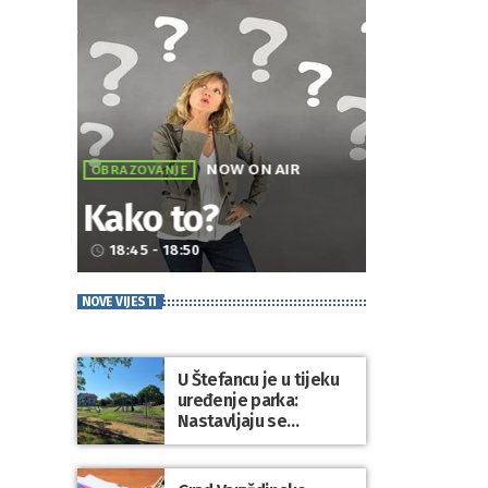
NOW ON AIR
OBRAZOVANJE
Kako to?
18:45 - 18:50
access_time
NOVE VIJESTI
U Štefancu je u tijeku
uređenje parka:
Nastavljaju se
ulaganja u javne
prostore diljem
općine Trnovec