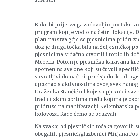
Kako bi prije svega zadovoljio poetske, a 
program koji je vodio na četiri lokacije. D
planinarstva gdje se pjesnicima pridruži
dok je druga točka bila na željezničkoj pos
pjesnicima srdačno otvorili i toplo ih doč
Mecena. Potom je pjesnička karavana kre
spomen na sve one koji su čuvali specifičn
susretljivi domaćini: predsjednik Udruge 
upoznao s aktivnostima ovog svestranog u
Draženka Stančić od koje su pjesnici sazn
tradicijskim obrtima među kojima je osobi
pridruže na manifestaciji Kelembarska po
kolovoza. Rado ćemo se odazvati!
Na svakoj od pjesničkih točaka govorili 
obogatili pjesnici/glazbenici Mirjana Pos