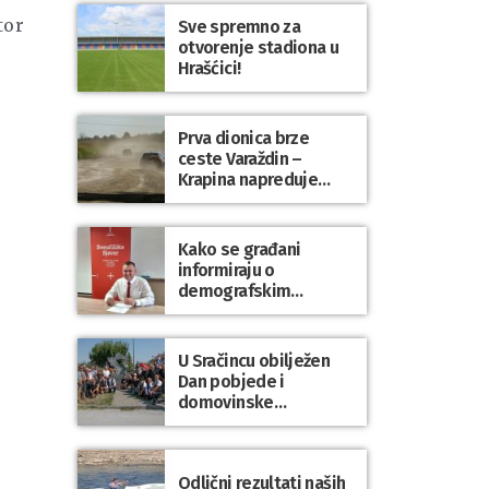
tor
Sve spremno za
otvorenje stadiona u
Hrašćici!
Prva dionica brze
ceste Varaždin –
Krapina napreduje
prema planu
Kako se građani
informiraju o
demografskim
mjerama? Sudjelujte u
istraživanju!
U Sračincu obilježen
Dan pobjede i
domovinske
zahvalnosti te Dan
hrvatskih branitelja
Odlični rezultati naših