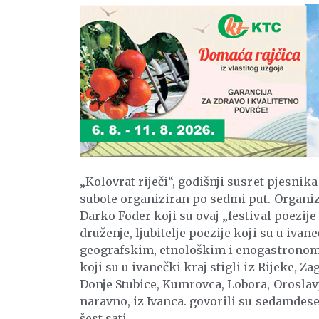
„Kolovrat riječi“, godišnji susret pjesnika
subote organiziran po sedmi put. Organizat
Darko Foder koji su ovaj „festival poezije
druženje, ljubitelje poezije koji su u ivane
geografskim, etnološkim i enogastronoms
koji su u ivanečki kraj stigli iz Rijeke, Z
Donje Stubice, Kumrovca, Lobora, Oroslavj
naravno, iz Ivanca. govorili su sedamdese
šest sati.