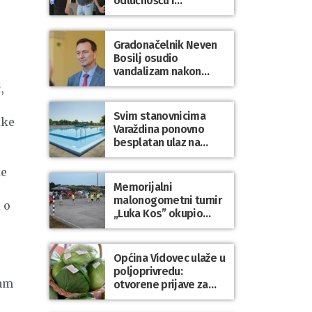
odlučnošću i
zajedništvom do
slobodne Hrvatske!
Gradonačelnik Neven
Bosilj osudio
vandalizam nakon
utakmice NK Varaždin
,
– HNK Hajduk Split
Svim stanovnicima
ike
Varaždina ponovno
besplatan ulaz na
Gradske bazene i
Gradsko kupalište na
ke
Dravi
Memorijalni
malonogometni turnir
 o
„Luka Kos” okupio
brojne ekipe i
posjetitelje u Sudovcu
Općina Vidovec ulaže u
poljoprivredu:
ram
otvorene prijave za
općinske potpore