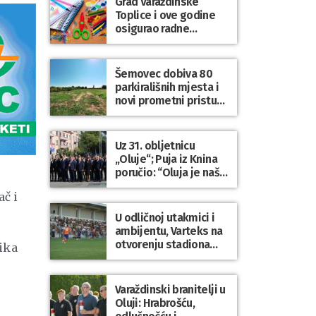
Grad Varaždinske
Bartolovečki
Toplice i ove godine
osigurao radne
bilježnice i dodatni
obrazovni materijal za
sve osnovnoškolce
Šemovec dobiva 80
parkirališnih mjesta i
novi prometni pristup
groblju
Uz 31. obljetnicu
„Oluje“; Puja iz Knina
poručio: “Oluja je naša
najveća pobjeda,
ač i
simbol slobode i
zajedništva!”
U odličnoj utakmici i
ambijentu, Varteks na
otvorenju stadiona
ika
odigrao 1:1 s
Mariborom
Varaždinski branitelji u
Oluji: Hrabrošću,