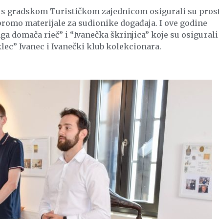
o s gradskom Turističkom zajednicom osigurali su pros
promo materijale za sudionike događaja. I ove godine
ga domača rieč” i “Ivanečka škrinjica” koje su osigurali
lec” Ivanec i Ivanečki klub kolekcionara.