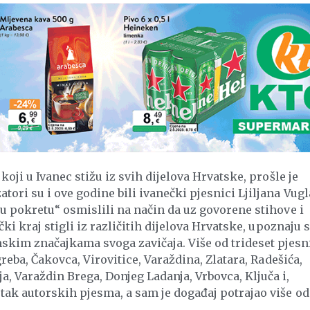
 koji u Ivanec stižu iz svih dijelova Hrvatske, prošle je
ori su i ove godine bili ivanečki pjesnici Ljiljana Vugl
 u pokretu“ osmislili na način da uz govorene stihove i
čki kraj stigli iz različitih dijelova Hrvatske, upoznaju s
kim značajkama svoga zavičaja. Više od trideset pjesn
agreba, Čakovca, Virovitice, Varaždina, Zlatara, Radešića,
a, Varaždin Brega, Donjeg Ladanja, Vrbovca, Ključa i,
tak autorskih pjesma, a sam je događaj potrajao više od