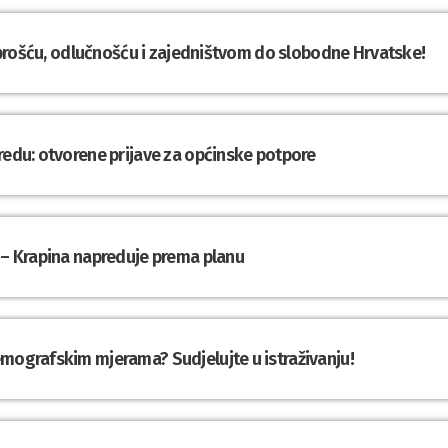
Hrabrošću, odlučnošću i zajedništvom do slobodne Hrvatske!
redu: otvorene prijave za općinske potpore
 – Krapina napreduje prema planu
emografskim mjerama? Sudjelujte u istraživanju!