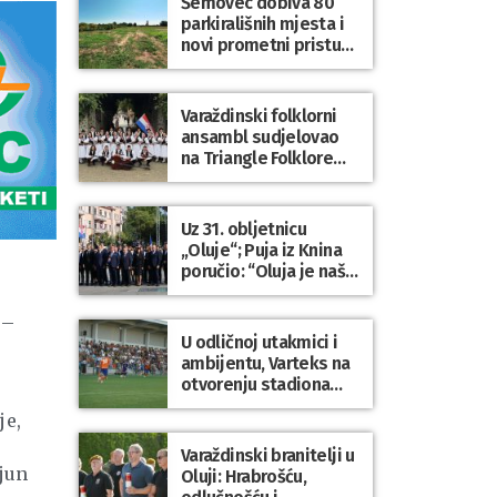
Šemovec dobiva 80
parkirališnih mjesta i
novi prometni pristup
groblju
Varaždinski folklorni
ansambl sudjelovao
na Triangle Folklore
Festivalu u Danskoj
Uz 31. obljetnicu
„Oluje“; Puja iz Knina
poručio: “Oluja je naša
najveća pobjeda,
simbol slobode i
 –
zajedništva!”
U odličnoj utakmici i
ambijentu, Varteks na
otvorenju stadiona
odigrao 1:1 s
je,
Mariborom
Varaždinski branitelji u
ijun
Oluji: Hrabrošću,