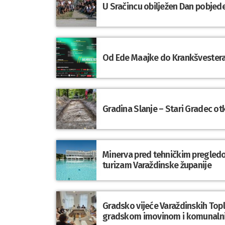
U Sračincu obilježen Dan pobjede
Od Ede Maajke do Krankšvestera:
Gradina Slanje – Stari Gradec o
Minerva pred tehničkim pregledom
turizam Varaždinske županije
Gradsko vijeće Varaždinskih Topli
gradskom imovinom i komunaln