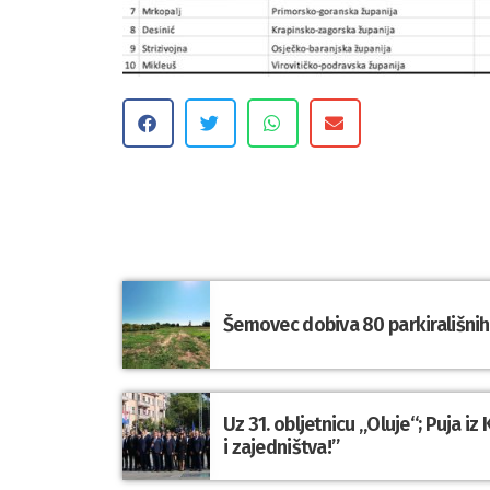
Šemovec dobiva 80 parkirališnih 
Uz 31. obljetnicu „Oluje“; Puja i
i zajedništva!”