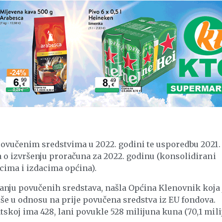
 povučenim sredstvima u 2022. godini te usporedbu 2021.
a o izvršenju proračuna za 2022. godinu (konsolidirani
cima i izdacima općina).
nju povučenih sredstava, našla Općina Klenovnik koja 
iše u odnosu na prije povučena sredstva iz EU fondova.
skoj ima 428, lani povukle 528 milijuna kuna (70,1 mil