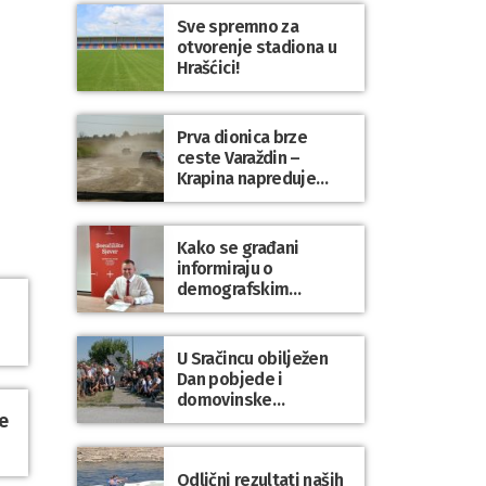
Sve spremno za
otvorenje stadiona u
Hrašćici!
Prva dionica brze
ceste Varaždin –
Krapina napreduje
prema planu
Kako se građani
informiraju o
demografskim
mjerama? Sudjelujte u
istraživanju!
U Sračincu obilježen
Dan pobjede i
domovinske
e
zahvalnosti te Dan
hrvatskih branitelja
Odlični rezultati naših