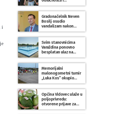
odlučnošću i
zajedništvom do
slobodne Hrvatske!
Gradonačelnik Neven
Bosilj osudio
vandalizam nakon
 i
utakmice NK Varaždin
– HNK Hajduk Split
Svim stanovnicima
je
Varaždina ponovno
besplatan ulaz na
Gradske bazene i
Gradsko kupalište na
Dravi
Memorijalni
malonogometni turnir
„Luka Kos” okupio
brojne ekipe i
posjetitelje u Sudovcu
Općina Vidovec ulaže u
poljoprivredu:
otvorene prijave za
općinske potpore