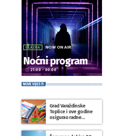
NOW ON AIR
GLAZBA
Noćni program
21:00 - 00:00
access_time
NOVE VIJESTI
Grad Varaždinske
Toplice i ove godine
osigurao radne
bilježnice i dodatni
obrazovni materijal za
sve osnovnoškolce