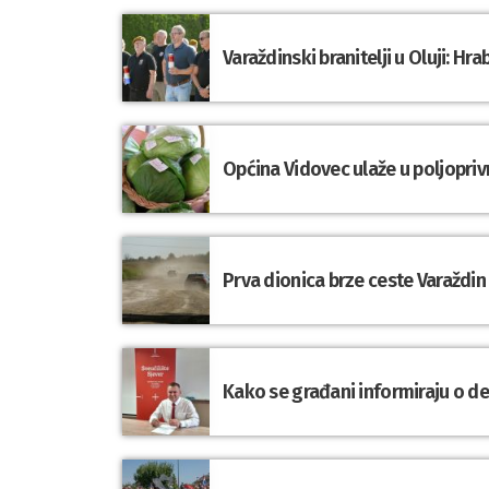
Varaždinski branitelji u Oluji: 
Općina Vidovec ulaže u poljopriv
Prva dionica brze ceste Varaždin
Kako se građani informiraju o d