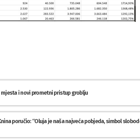
mjesta i novi prometni pristup groblju
z Knina poručio: “Oluja je naša najveća pobjeda, simbol slobod