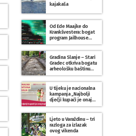
kajakaša
Od Ede Maajke do
Krankšvestera: bogat
program Jailhouse
Festivala 2026. u
Lepoglavi
Gradina Slanje – Stari
Gradec otkriva bogatu
arheološku baštinu
Varaždinske županije
U tijeku je nacionalna
kampanja „Najbolji
dječji kupaći je onaj
koji se nosi“
Ljeto u Varaždinu – tri
razloga za izlazak
ovog vikenda