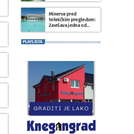
Minerva pred
tehničkim pregledom:
Završava jedna od
najvećih investicija u
zdravstveni turizam
PLAYLISTA
Varaždinske županije