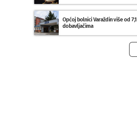
Općoj bolnici Varaždin više od 7
dobavljačima