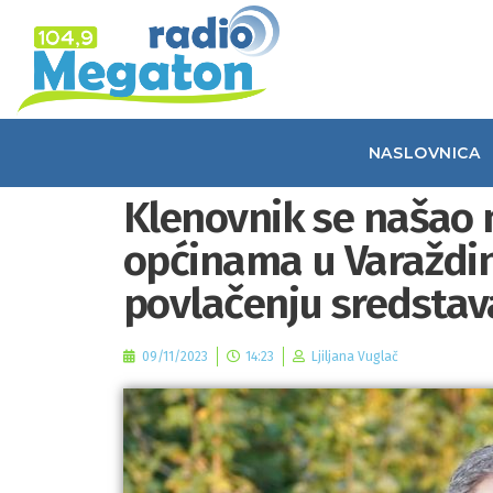
NASLOVNICA
Klenovnik se našao 
općinama u Varaždin
povlačenju sredstav
09/11/2023
14:23
Ljiljana Vuglač