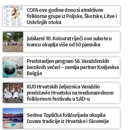
COFA ove godine donosi atraktivne
folklorne grupe iz Poljske, Škotske, Litve i
Uskršnjih otoka
Jubilarni 10. Kolovrat riječi ove subote u
Ivancu okuplja više od 50 pjesnika
Predstavljen program 56. Varaždinskih
baroknih večeri – zemlja partner Kraljevina
Belgija
KUD Hrvatskih željeznica Varaždin
predstavio Hrvatsku na međunarodnom
folklornom festivalu u SAD-u
Sedma Toplička folklorijada okupila
čuvare tradicije iz Hrvatske i Slovenije