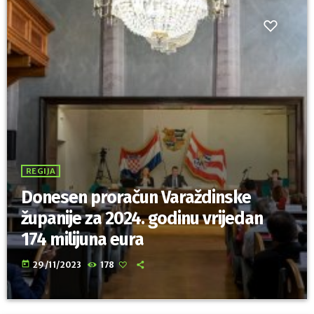
REGIJA
Donesen proračun Varaždinske
županije za 2024. godinu vrijedan
174 milijuna eura
today
29/11/2023
178