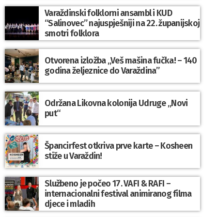
Varaždinski folklorni ansambl i KUD
“Salinovec” najuspješniji na 22. županijskoj
smotri folklora
Otvorena izložba „Veš mašina fučka! – 140
godina željeznice do Varaždina”
Održana Likovna kolonija Udruge „Novi
put“
Špancirfest otkriva prve karte – Kosheen
stiže u Varaždin!
Službeno je počeo 17. VAFI & RAFI –
internacionalni festival animiranog filma
djece i mladih