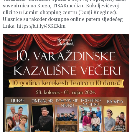
suvenirnica na Korzu, TISAKmedia u Kukuljevićevoj
ulici te u Lumini shopping centru (Donji Kneginec).
Ulaznice su također dostupne online putem sljedećeg
linka: https://bit.ly/45KfBdm