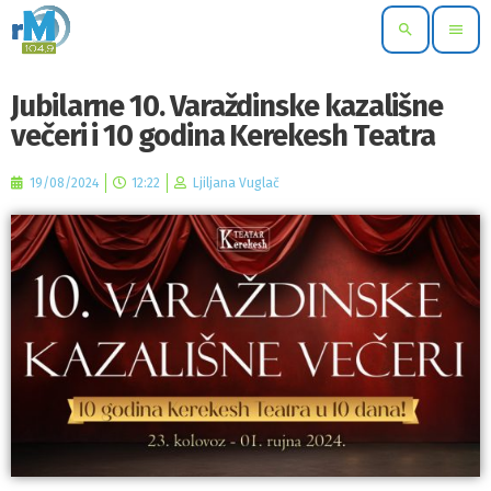
search
menu
Jubilarne 10. Varaždinske kazališne
večeri i 10 godina Kerekesh Teatra
19/08/2024
12:22
Ljiljana Vuglač