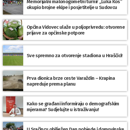
Memorijalni malonogometni turnir „Luka Kos”
okupio brojne ekipe i posjetitelje u Sudovcu
Općina Vidovec ulaže u poljoprivredu: otvorene
prijave za općinske potpore
Sve spremno za otvorenje stadiona u Hrašćici!
Prva dionica brze ceste Varaždin – Krapina
napreduje prema planu
Kako se građani informiraju o demografskim
mjerama? Sudjelujte u istraživanju!
U Sračincu obilježen Dan pobjede i domovinske