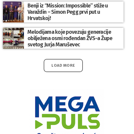
Benji iz “Mission: Impossible” stiže u
Varaždin – Simon Pegg prvi put u
Hrvatskoj!
Melodijama koje povezuju generacije
obilježena osmi rođendan ŽVS-a Župe
svetog Jurja Maruševec
LOAD MORE