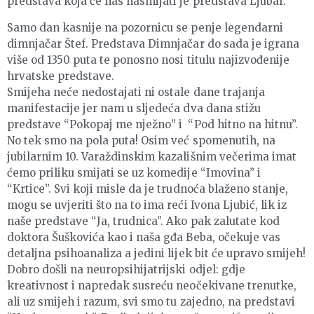
predstava koja će nas nasmijati je predstava Ljubaf.
Samo dan kasnije na pozornicu se penje legendarni
dimnjačar Štef. Predstava Dimnjačar do sada je igrana
više od 1350 puta te ponosno nosi titulu najizvođenije
hrvatske predstave.
Smijeha neće nedostajati ni ostale dane trajanja
manifestacije jer nam u sljedeća dva dana stižu
predstave “Pokopaj me nježno” i “Pod hitno na hitnu”.
No tek smo na pola puta! Osim već spomenutih, na
jubilarnim 10. Varaždinskim kazališnim večerima imat
ćemo priliku smijati se uz komedije “Imovina” i
“Krtice”. Svi koji misle da je trudnoća blaženo stanje,
mogu se uvjeriti što na to ima reći Ivona Ljubić, lik iz
naše predstave “Ja, trudnica”. Ako pak zalutate kod
doktora Šuškovića kao i naša gđa Beba, očekuje vas
detaljna psihoanaliza a jedini lijek bit će upravo smijeh!
Dobro došli na neuropsihijatrijski odjel: gdje
kreativnost i napredak susreću neočekivane trenutke,
ali uz smijeh i razum, svi smo tu zajedno, na predstavi