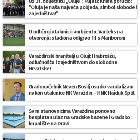
Uz 31. obljetnicu „Oluje“; Puja iz Knina poručio:
“Oluja je naša najveća pobjeda, simbol slobode i
zajedništva!”
U odličnoj utakmici i ambijentu, Varteks na
otvorenju stadiona odigrao 1:1 s Mariborom
Varaždinski branitelji u Oluji: Hrabrošću,
odlučnošću i zajedništvom do slobodne
Hrvatske!
Gradonačelnik Neven Bosilj osudio vandalizam
nakon utakmice NK Varaždin – HNK Hajduk Split
Svim stanovnicima Varaždina ponovno
besplatan ulaz na Gradske bazene i Gradsko
kupalište na Dravi