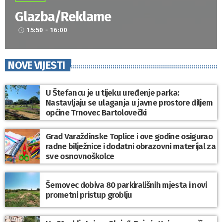
Glazba/Reklame
15:50 - 16:00
access_time
NOVE VIJESTI
U Štefancu je u tijeku uređenje parka:
Nastavljaju se ulaganja u javne prostore diljem
općine Trnovec Bartolovečki
Grad Varaždinske Toplice i ove godine osigurao
radne bilježnice i dodatni obrazovni materijal za
sve osnovnoškolce
Šemovec dobiva 80 parkirališnih mjesta i novi
prometni pristup groblju