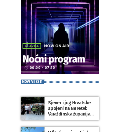
NOW ON AIR
GLAZBA
Noćni program
00:00 - 07:10
access_time
NOVE VIJESTI
Sjever i jug Hrvatske
spojeni na Neretvi:
Varaždinska županija
predstavila svoju
tradiciju uoči Maratona
lađa