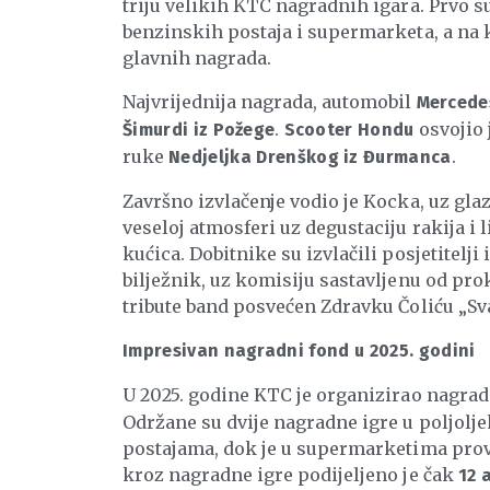
triju velikih KTC nagradnih igara. Prvo s
benzinskih postaja i supermarketa, a na kr
glavnih nagrada.
Najvrijednija nagrada, automobil
Mercedes
.
osvojio 
Šimurdi iz Požege
Scooter Hondu
ruke
.
Nedjeljka Drenškog iz Đurmanca
Završno izvlačenje vodio je Kocka, uz glaz
veseloj atmosferi uz degustaciju rakija i
kućica. Dobitnike su izvlačili posjetitelji
bilježnik, uz komisiju sastavljenu od pro
tribute band posvećen Zdravku Čoliću „
Impresivan nagradni fond u 2025. godini
U 2025. godine KTC je organizirao nagr
Održane su dvije nagradne igre u poljolj
postajama, dok je u supermarketima prov
kroz nagradne igre podijeljeno je čak
12 