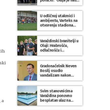
poručio: “Oluja je naša
najveća pobjeda,
simbol slobode i
zajedništva!”
U odličnoj utakmici i
ambijentu, Varteks na
otvorenju stadiona
odigrao 1:1 s
Mariborom
Varaždinski branitelji u
Oluji: Hrabrošću,
odlučnošću i
kih
zajedništvom do
slobodne Hrvatske!
ski
Gradonačelnik Neven
Bosilj osudio
vandalizam nakon
utakmice NK Varaždin
– HNK Hajduk Split
Svim stanovnicima
Varaždina ponovno
besplatan ulaz na
 a
Gradske bazene i
Gradsko kupalište na