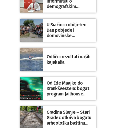
informiraju o
demografskim
mjerama? Sudjelujte u
istraživanju!
U Sračincu obilježen
Dan pobjede i
domovinske
zahvalnosti te Dan
hrvatskih branitelja
Odlični rezultati naših
kajakaša
Od Ede Maajke do
Krankšvestera: bogat
program Jailhouse
Festivala 2026. u
Lepoglavi
Gradina Slanje – Stari
Gradec otkriva bogatu
arheološku baštinu