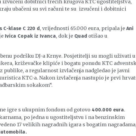
u izvučeni dobitnici trećih krugova KTC ugostiteljstva,
aju ubačeni su svi računi te su izvučeni i dobitnici
, vrijednosti 65.000 eura, pripala je
 C-klase C 220 d
Ani
je
, dok je
otišao u
Ivica Copak iz Ivanca
Quad
benu podršku DJ-a Krnye. Posjetitelji su mogli uživati u
 likera, križevačke klipiće i bogatu ponudu KTC advents
 iz publike, a regularnost izvlačenja nadgledao je javni
kuristica KTC-a. Nakon izvlačenja nastupio je prvi hrvat
Svadbarskim sokakom“.
adne igre s ukupnim fondom od gotovo
.
400.000 eura
ekarnama, po jedna u ugostiteljstvu i na benzinskim
edeno 17 velikih nagradnih igara s bogatim nagradama,
automobila.