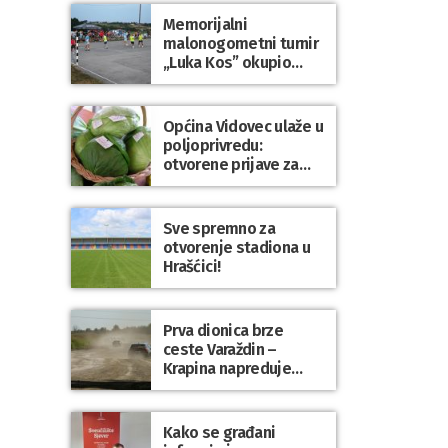
Dravi
Memorijalni
malonogometni turnir
„Luka Kos” okupio
brojne ekipe i
posjetitelje u Sudovcu
Općina Vidovec ulaže u
poljoprivredu:
otvorene prijave za
općinske potpore
Sve spremno za
otvorenje stadiona u
Hrašćici!
Prva dionica brze
ceste Varaždin –
Krapina napreduje
prema planu
Kako se građani