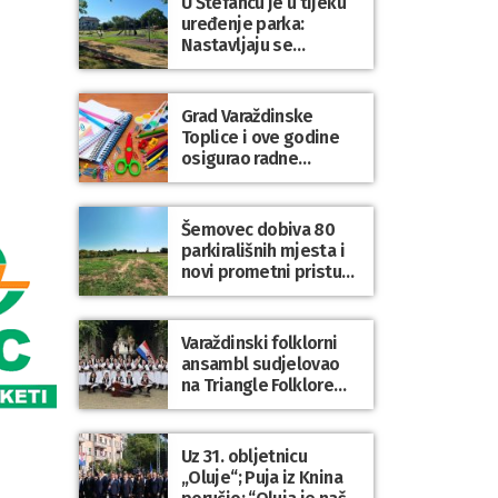
U Štefancu je u tijeku
uređenje parka:
Nastavljaju se
ulaganja u javne
prostore diljem
općine Trnovec
Grad Varaždinske
Bartolovečki
Toplice i ove godine
osigurao radne
bilježnice i dodatni
obrazovni materijal za
sve osnovnoškolce
Šemovec dobiva 80
parkirališnih mjesta i
novi prometni pristup
groblju
Varaždinski folklorni
ansambl sudjelovao
na Triangle Folklore
Festivalu u Danskoj
Uz 31. obljetnicu
„Oluje“; Puja iz Knina