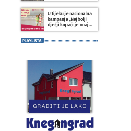
Varaždinske županije
U tijeku je nacionalna
kampanja „Najbolji
dječji kupaći je onaj
koji se nosi“
PLAYLISTA