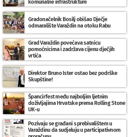
komunalne infrastrukture
Gradonačelnik Bosilj obišao Dječje
odmaralište Varaždin na otoku Rabu
Grad Varaždin povećava satnicu
pomoćnicima i zadržava cijenu dječjih
vrtića
Direktor Bruno Ister ostao bez podrške
Skupštine!
Špancirfest među najboljim ljetnim
doživljajima Hrvatske prema Rolling Stone
UK-u
Pozivaju se građani s prebivalištem u
Varaždinu da sudjeluju u participativnom
proračunu