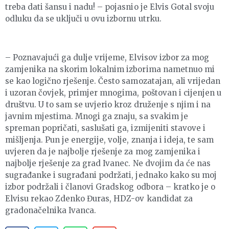
treba dati šansu i nadu! – pojasnio je Elvis Gotal svoju
odluku da se uključi u ovu izbornu utrku.
– Poznavajući ga dulje vrijeme, Elvisov izbor za mog
zamjenika na skorim lokalnim izborima nametnuo mi
se kao logično rješenje. Često samozatajan, ali vrijedan
i uzoran čovjek, primjer mnogima, poštovan i cijenjen u
društvu. U to sam se uvjerio kroz druženje s njim i na
javnim mjestima. Mnogi ga znaju, sa svakim je
spreman popričati, saslušati ga, izmijeniti stavove i
mišljenja. Pun je energije, volje, znanja i ideja, te sam
uvjeren da je najbolje rješenje za mog zamjenika i
najbolje rješenje za grad Ivanec. Ne dvojim da će nas
sugrađanke i sugrađani podržati, jednako kako su moj
izbor podržali i članovi Gradskog odbora – kratko je o
Elvisu rekao Zdenko Đuras, HDZ-ov kandidat za
gradonačelnika Ivanca.