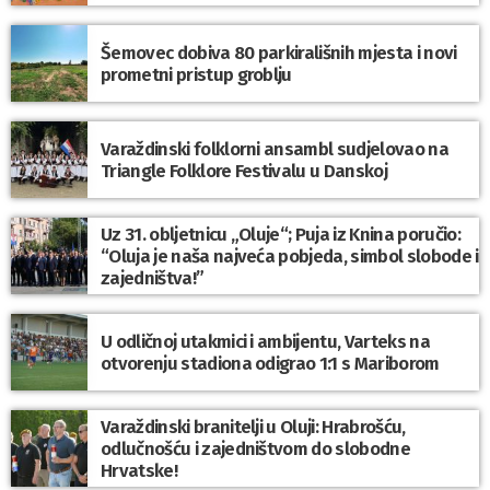
Šemovec dobiva 80 parkirališnih mjesta i novi
prometni pristup groblju
Varaždinski folklorni ansambl sudjelovao na
Triangle Folklore Festivalu u Danskoj
Uz 31. obljetnicu „Oluje“; Puja iz Knina poručio:
“Oluja je naša najveća pobjeda, simbol slobode i
zajedništva!”
U odličnoj utakmici i ambijentu, Varteks na
otvorenju stadiona odigrao 1:1 s Mariborom
Varaždinski branitelji u Oluji: Hrabrošću,
odlučnošću i zajedništvom do slobodne
Hrvatske!