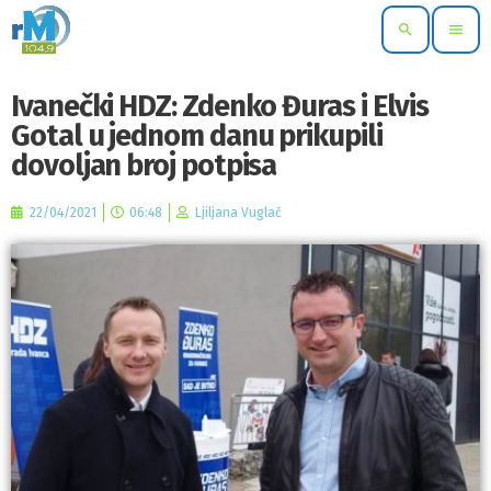
search
menu
Ivanečki HDZ: Zdenko Đuras i Elvis
Gotal u jednom danu prikupili
dovoljan broj potpisa
22/04/2021
06:48
Ljiljana Vuglač