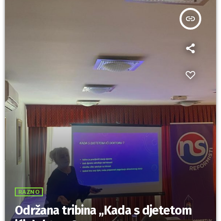
insert_link
RAZNO
Održana tribina „Kada s djetetom