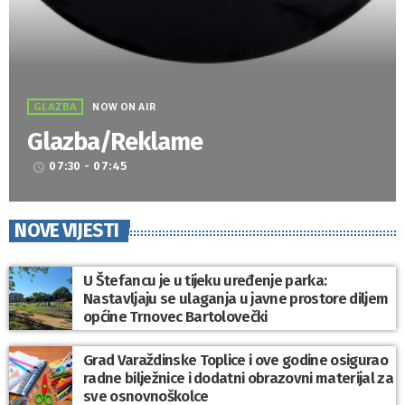
GLAZBA
NOW ON AIR
Glazba/Reklame
07:30 - 07:45
access_time
NOVE VIJESTI
U Štefancu je u tijeku uređenje parka:
Nastavljaju se ulaganja u javne prostore diljem
općine Trnovec Bartolovečki
Grad Varaždinske Toplice i ove godine osigurao
radne bilježnice i dodatni obrazovni materijal za
sve osnovnoškolce