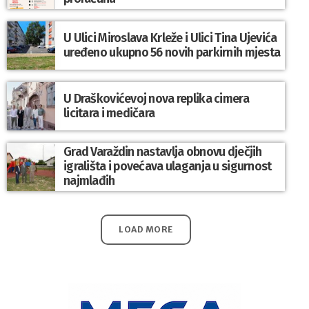
U Ulici Miroslava Krleže i Ulici Tina Ujevića
uređeno ukupno 56 novih parkirnih mjesta
U Draškovićevoj nova replika cimera
licitara i medičara
Grad Varaždin nastavlja obnovu dječjih
igrališta i povećava ulaganja u sigurnost
najmlađih
LOAD MORE