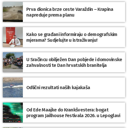
Prva dionica brze ceste Varaždin – Krapina
napreduje prema planu
Kako se građani informiraju o demografskim
mjerama? Sudjelujte u istraživanju!
U Sračincu obilježen Dan pobjede i domovinske
zahvalnosti te Dan hrvatskih branitelja
Odlični rezultati naših kajakaša
Od Ede Maajke do Krankšvestera: bogat
program Jailhouse Festivala 2026. u Lepoglavi