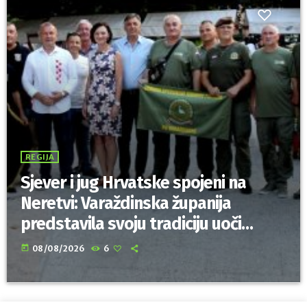
REGIJA
Sjever i jug Hrvatske spojeni na
Neretvi: Varaždinska županija
predstavila svoju tradiciju uoči
Maratona lađa
today
08/08/2026
6