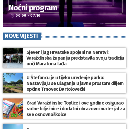
Noćni program
00:00 - 07:10
access_time
NOVE VIJESTI
Sjever i jug Hrvatske spojeni na Neretvi:
Varaždinska županija predstavila svoju tradiciju
uoči Maratona lađa
U Štefancu je u tijeku uređenje parka:
Nastavljaju se ulaganja u javne prostore diljem
općine Trnovec Bartolovečki
Grad Varaždinske Toplice i ove godine osigurao
radne bilježnice i dodatni obrazovni materijal za
sve osnovnoškolce