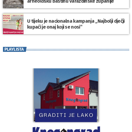
arheološku baštinu Varaždinske županije
U tijeku je nacionalna kampanja „Najbolji dječji
kupaći je onaj koji se nosi“
PLAYLISTA