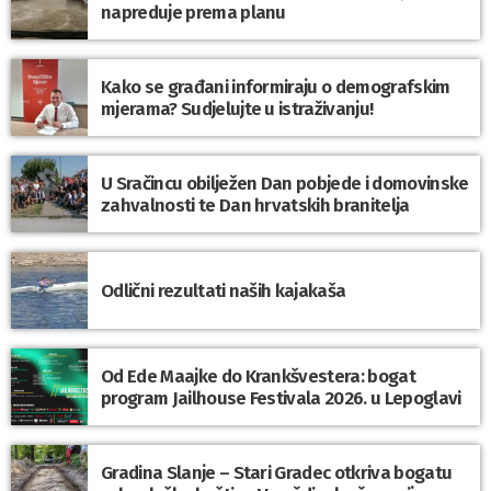
napreduje prema planu
Kako se građani informiraju o demografskim
mjerama? Sudjelujte u istraživanju!
U Sračincu obilježen Dan pobjede i domovinske
zahvalnosti te Dan hrvatskih branitelja
Odlični rezultati naših kajakaša
Od Ede Maajke do Krankšvestera: bogat
program Jailhouse Festivala 2026. u Lepoglavi
Gradina Slanje – Stari Gradec otkriva bogatu