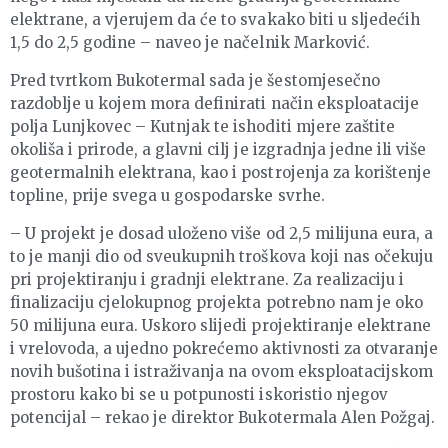
elektrane, a vjerujem da će to svakako biti u sljedećih
1,5 do 2,5 godine – naveo je načelnik Marković.
Pred tvrtkom Bukotermal sada je šestomjesečno
razdoblje u kojem mora definirati način eksploatacije
polja Lunjkovec – Kutnjak te ishoditi mjere zaštite
okoliša i prirode, a glavni cilj je izgradnja jedne ili više
geotermalnih elektrana, kao i postrojenja za korištenje
topline, prije svega u gospodarske svrhe.
– U projekt je dosad uloženo više od 2,5 milijuna eura, a
to je manji dio od sveukupnih troškova koji nas očekuju
pri projektiranju i gradnji elektrane. Za realizaciju i
finalizaciju cjelokupnog projekta potrebno nam je oko
50 milijuna eura. Uskoro slijedi projektiranje elektrane
i vrelovoda, a ujedno pokrećemo aktivnosti za otvaranje
novih bušotina i istraživanja na ovom eksploatacijskom
prostoru kako bi se u potpunosti iskoristio njegov
potencijal – rekao je direktor Bukotermala Alen Požgaj.