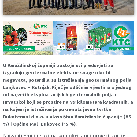
U Varaždinskoj županiji postoje svi preduvjeti za
izgradnju geotermalne elektrane snage oko 16
megavata, potvrdila su istraživanja geotermalnog polja
Lunjkovec – Kutnjak. Riječ je odličnim vijestima s jednog
od najvećih eksploatacijskih geotermalnih polja u
Hrvatskoj koji se prostire na 99 kilometara kvadratnih, a
na kojem je istraživanja pokrenula javna tvrtka
Bukotermal d.o.o. u vlasništvu Varaždinske županije (85
%) i Općine Mali Bukovec (15 %).
Najzahtjevniji je to i najkompliciraniji projekt koji je