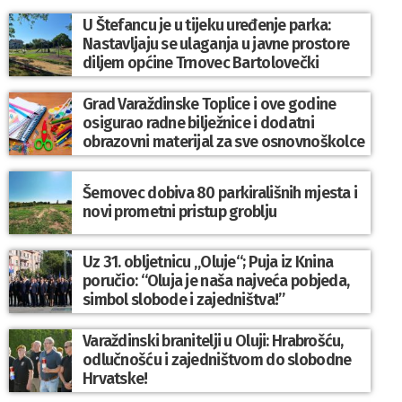
U Štefancu je u tijeku uređenje parka:
Nastavljaju se ulaganja u javne prostore
diljem općine Trnovec Bartolovečki
Grad Varaždinske Toplice i ove godine
osigurao radne bilježnice i dodatni
obrazovni materijal za sve osnovnoškolce
Šemovec dobiva 80 parkirališnih mjesta i
novi prometni pristup groblju
Uz 31. obljetnicu „Oluje“; Puja iz Knina
poručio: “Oluja je naša najveća pobjeda,
simbol slobode i zajedništva!”
Varaždinski branitelji u Oluji: Hrabrošću,
odlučnošću i zajedništvom do slobodne
Hrvatske!