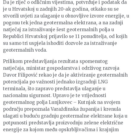
Da je riječ o odličnim vijestima, potvrđuje i podatak da
je u Hrvatskoj u zadnjih 20-ak godina, otkako su se
stvorili uvjeti za ulaganje u obnovljive izvore energije, u
pogonu tek jedna geotermalna elektrana, a na zadnji
natječaj za istraživanje šest geotermalnih polja u
Republici Hrvatskoj prijavilo se 11 ponuditelja, od kojih
su samo tri uspjela ishoditi dozvole za istraživanje
geotermalnih voda.
Prilikom predstavljanja rezultata spomenutog
natječaja, ministar gospodarstva i održivog razvoja
Davor Filipović rekao je da je aktiviranje geotermalnih
potencijala po važnosti jednako izgradnji LNG
terminala, što zapravo predstavlja ulaganje u
nacionalnu sigurnost. Upravo je te vrijednosti
geotermalnog polja Lunjkovec – Kutnjak na svojem
području prepoznala Varaždinska županija i krenula
ulagati u buduću gradnju geotermalne elektrane koja u
potpunosti predstavlja proizvodnju zelene električne
energije za kojom među opskrbljivačima i krajnjim