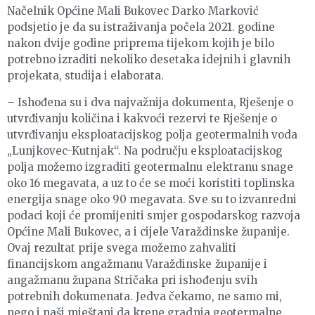
Načelnik Općine Mali Bukovec Darko Marković
podsjetio je da su istraživanja počela 2021. godine
nakon dvije godine priprema tijekom kojih je bilo
potrebno izraditi nekoliko desetaka idejnih i glavnih
projekata, studija i elaborata.
– Ishođena su i dva najvažnija dokumenta, Rješenje o
utvrđivanju količina i kakvoći rezervi te Rješenje o
utvrđivanju eksploatacijskog polja geotermalnih voda
„Lunjkovec-Kutnjak“. Na području eksploatacijskog
polja možemo izgraditi geotermalnu elektranu snage
oko 16 megavata, a uz to će se moći koristiti toplinska
energija snage oko 90 megavata. Sve su to izvanredni
podaci koji će promijeniti smjer gospodarskog razvoja
Općine Mali Bukovec, a i cijele Varaždinske županije.
Ovaj rezultat prije svega možemo zahvaliti
financijskom angažmanu Varaždinske županije i
angažmanu župana Stričaka pri ishođenju svih
potrebnih dokumenata. Jedva čekamo, ne samo mi,
nego i naši mještani da krene gradnja geotermalne