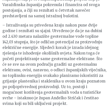
Varaždinska županija pokrenula i financira od svoga
postojanja, a čiji su rezultati u četvrtak navečer
predstavljeni na samoj istražnoj bušotini.
– Istraživanja su privedena kraju nakon pune dvije
godine i rezultati su sjajni. Utvrđeno je da je na dubini
od 2.430 metara nalazište geotermalne vode topline
142,03 stupnja, što je odličan potencijal za proizvodnju
električne energije. Sljedeći korak je izrada idejnog
rješenja te ishođenje okolišnih uvjeta. Nakon toga će
početi projektiranje same geotermalne elektrane. Što
će se sve na ovom području graditi uz geotermalnu
elektranu, ovisi, naravno, o odluci županijskih vijećnika,
no toplinsku energiju svakako planiramo iskoristiti za
grijanje plastenika i staklenika u ovom kraju poznatom
po poljoprivrednoj proizvodnji. Uz to, postoji i
mogućnost korištenja geotermalnih voda u turističke
svrhe – istaknuo je župan Anđelko Stričak i čestitao
svima koji su bili uključeni projekt.