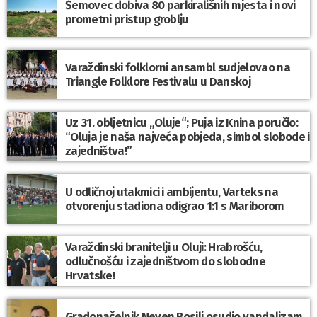
Šemovec dobiva 80 parkirališnih mjesta i novi
prometni pristup groblju
Varaždinski folklorni ansambl sudjelovao na
Triangle Folklore Festivalu u Danskoj
Uz 31. obljetnicu „Oluje“; Puja iz Knina poručio:
“Oluja je naša najveća pobjeda, simbol slobode i
zajedništva!”
U odličnoj utakmici i ambijentu, Varteks na
otvorenju stadiona odigrao 1:1 s Mariborom
Varaždinski branitelji u Oluji: Hrabrošću,
odlučnošću i zajedništvom do slobodne
Hrvatske!
Gradonačelnik Neven Bosilj osudio vandalizam