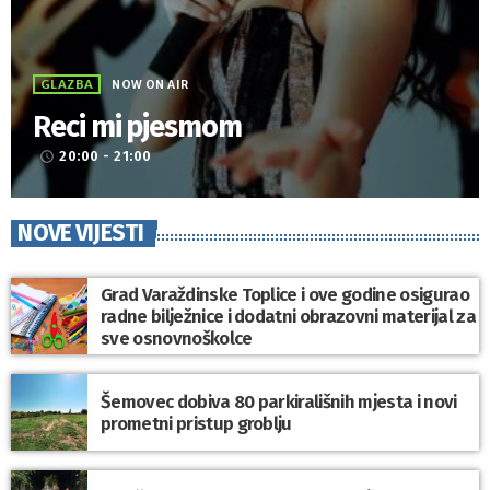
GLAZBA
NOW ON AIR
Reci mi pjesmom
20:00 - 21:00
access_time
NOVE VIJESTI
Grad Varaždinske Toplice i ove godine osigurao
radne bilježnice i dodatni obrazovni materijal za
sve osnovnoškolce
Šemovec dobiva 80 parkirališnih mjesta i novi
prometni pristup groblju