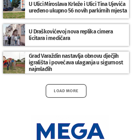
U Ulici Miroslava Krleže i Ulici Tina Ujevića
uređeno ukupno 56 novih parkirnih mjesta
U Draškovićevoj nova replika cimera
licitara i medičara
Grad Varaždin nastavlja obnovu dječjih
igrališta i povećava ulaganja u sigurnost
najmlađih
LOAD MORE