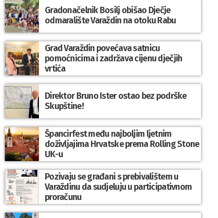
Gradonačelnik Bosilj obišao Dječje
odmaralište Varaždin na otoku Rabu
Grad Varaždin povećava satnicu
pomoćnicima i zadržava cijenu dječjih
vrtića
Direktor Bruno Ister ostao bez podrške
Skupštine!
Špancirfest među najboljim ljetnim
doživljajima Hrvatske prema Rolling Stone
UK-u
Pozivaju se građani s prebivalištem u
Varaždinu da sudjeluju u participativnom
proračunu