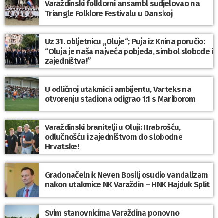
Varaždinski folklorni ansambl sudjelovao na
Triangle Folklore Festivalu u Danskoj
Uz 31. obljetnicu „Oluje“; Puja iz Knina poručio:
“Oluja je naša najveća pobjeda, simbol slobode i
zajedništva!”
U odličnoj utakmici i ambijentu, Varteks na
otvorenju stadiona odigrao 1:1 s Mariborom
Varaždinski branitelji u Oluji: Hrabrošću,
odlučnošću i zajedništvom do slobodne
Hrvatske!
Gradonačelnik Neven Bosilj osudio vandalizam
nakon utakmice NK Varaždin – HNK Hajduk Split
Svim stanovnicima Varaždina ponovno