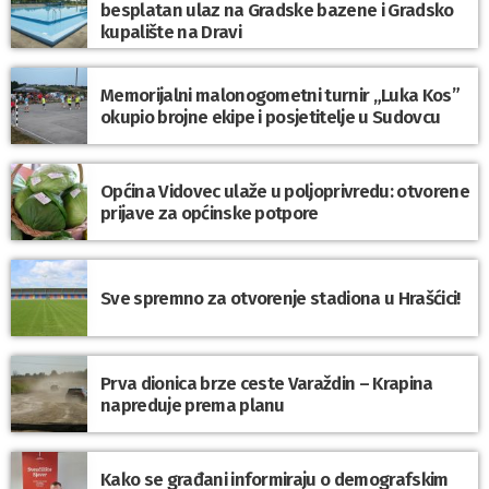
besplatan ulaz na Gradske bazene i Gradsko
kupalište na Dravi
Memorijalni malonogometni turnir „Luka Kos”
okupio brojne ekipe i posjetitelje u Sudovcu
Općina Vidovec ulaže u poljoprivredu: otvorene
prijave za općinske potpore
Sve spremno za otvorenje stadiona u Hrašćici!
Prva dionica brze ceste Varaždin – Krapina
napreduje prema planu
Kako se građani informiraju o demografskim