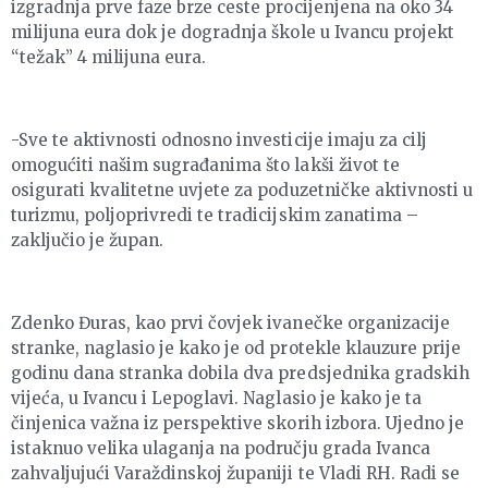
izgradnja prve faze brze ceste procijenjena na oko 34
milijuna eura dok je dogradnja škole u Ivancu projekt
“težak” 4 milijuna eura.
-Sve te aktivnosti odnosno investicije imaju za cilj
omogućiti našim sugrađanima što lakši život te
osigurati kvalitetne uvjete za poduzetničke aktivnosti u
turizmu, poljoprivredi te tradicijskim zanatima –
zaključio je župan.
Zdenko Đuras, kao prvi čovjek ivanečke organizacije
stranke, naglasio je kako je od protekle klauzure prije
godinu dana stranka dobila dva predsjednika gradskih
vijeća, u Ivancu i Lepoglavi. Naglasio je kako je ta
činjenica važna iz perspektive skorih izbora. Ujedno je
istaknuo velika ulaganja na području grada Ivanca
zahvaljujući Varaždinskoj županiji te Vladi RH. Radi se