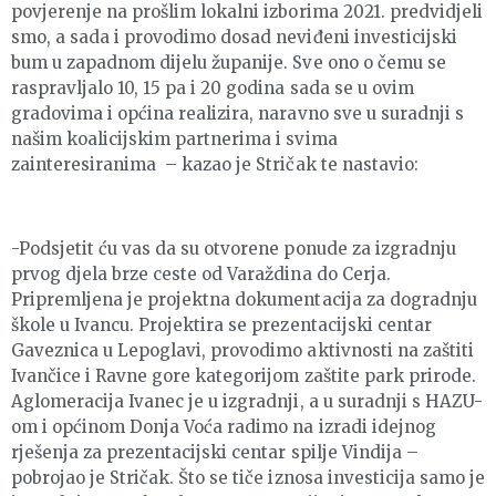
povjerenje na prošlim lokalni izborima 2021. predvidjeli
smo, a sada i provodimo dosad neviđeni investicijski
bum u zapadnom dijelu županije. Sve ono o čemu se
raspravljalo 10, 15 pa i 20 godina sada se u ovim
gradovima i općina realizira, naravno sve u suradnji s
našim koalicijskim partnerima i svima
zainteresiranima – kazao je Stričak te nastavio:
-Podsjetit ću vas da su otvorene ponude za izgradnju
prvog djela brze ceste od Varaždina do Cerja.
Pripremljena je projektna dokumentacija za dogradnju
škole u Ivancu. Projektira se prezentacijski centar
Gaveznica u Lepoglavi, provodimo aktivnosti na zaštiti
Ivančice i Ravne gore kategorijom zaštite park prirode.
Aglomeracija Ivanec je u izgradnji, a u suradnji s HAZU-
om i općinom Donja Voća radimo na izradi idejnog
rješenja za prezentacijski centar spilje Vindija –
pobrojao je Stričak. Što se tiče iznosa investicija samo je