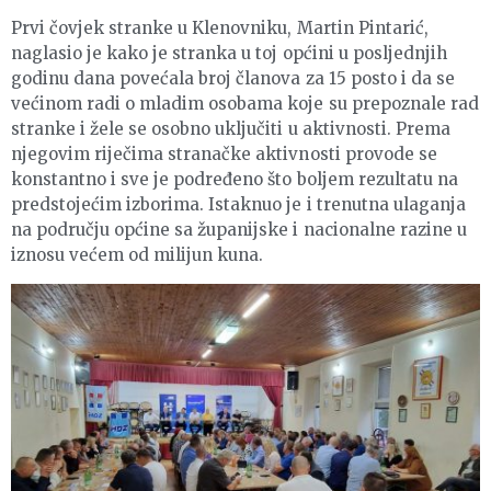
Prvi čovjek stranke u Klenovniku, Martin Pintarić,
naglasio je kako je stranka u toj općini u posljednjih
godinu dana povećala broj članova za 15 posto i da se
većinom radi o mladim osobama koje su prepoznale rad
stranke i žele se osobno uključiti u aktivnosti. Prema
njegovim riječima stranačke aktivnosti provode se
konstantno i sve je podređeno što boljem rezultatu na
predstojećim izborima. Istaknuo je i trenutna ulaganja
na području općine sa županijske i nacionalne razine u
iznosu većem od milijun kuna.