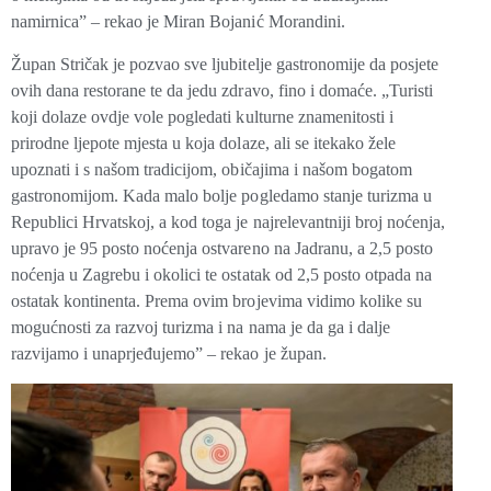
namirnica” – rekao je Miran Bojanić Morandini.
Župan Stričak je pozvao sve ljubitelje gastronomije da posjete
ovih dana restorane te da jedu zdravo, fino i domaće. „Turisti
koji dolaze ovdje vole pogledati kulturne znamenitosti i
prirodne ljepote mjesta u koja dolaze, ali se itekako žele
upoznati i
s našom tradicijom, običajima i našom bogatom
gastronomijom.
Kada malo bolje pogledamo stanje turizma u
Republici Hrvatskoj, a kod toga je najrelevantniji broj noćenja,
upravo je 95 posto noćenja ostvareno na Jadranu
, a 2,5 posto
noćenja u Zagrebu i okolici te ostatak od 2,5 posto otpada na
ostatak kontinenta. Prema ovim brojevima vidimo kolike su
mogućnosti za razvoj turizma i na nama je da ga i dalje
razvijamo i unaprjeđujemo” – rekao je župan.