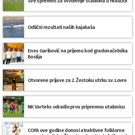
Sve spremno za otvorenje stadiona u Hrašćici!
Odlični rezultati naših kajakaša
Enes Garibović na prijemu kod gradonačelnika
Bosilja
Otvorene prijave za 2. Žestoku utrku sv. Lovre
NK Varteks odradio prvu pripremnu utakmicu
COFA ove godine donosi atraktivne folklorne