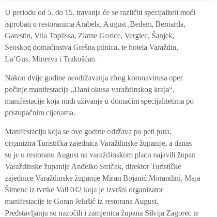
U periodu od 5. do 15. travanja će se različiti specijaliteti moći
isprobati u restoranima Arabela, August ,Bedem, Bernarda,
Garestin, Vila Toplissa, Zlatne Gorice, Verglec, Šanjek,
Seoskog domaćinstva Grešna pilnica, te hotela Varaždin,
La’Gus, Minerva i Trakošćan.
Nakon dvije godine neodržavanja zbog koronavirusa opet
počinje manifestacija „Dani okusa varaždinskog kraja“,
manifestacije koja nudi uživanje u domaćim specijalitetima po
pristupačnim cijenama.
Manifestaciju koja se ove godine održava po peti puta,
organizira Turistička zajednica Varaždinske županije, a danas
su je u restoranu August na varaždinskom placu najavili župan
Varaždinske županije Anđelko Stričak, direktor Turističke
zajednice Varaždinske županije Miran Bojanić Morandini,
Maja
Šimenc
iz tvrtke Vall 042 koja je izvršni organizator
manifestacije te Goran Jelušić iz restorana August.
Predstavljanju su nazočili i zamjenica župana Silvija Zagorec te