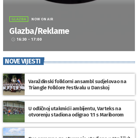
GLAZBA
NOW ON AIR
Glazba/Reklame
16:30 - 17:00
access_time
NOVE VIJESTI
Varaždinski folklorni ansambl sudjelovao na
Triangle Folklore Festivalu u Danskoj
U odličnoj utakmici i ambijentu, Varteks na
otvorenju stadiona odigrao 1:1 s Mariborom