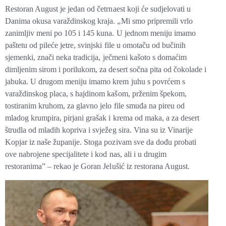
Restoran August
je jedan od četrnaest koji će sudjelovati u
Danima okusa varaždinskog kraja. „Mi smo pripremili vrlo
zanimljiv meni po 105 i 145 kuna. U jednom meniju imamo
paštetu od pileće jetre, svinjski file u omotaču od bučinih
sjemenki,
znači neka tradicija,
ječmeni kašoto s domaćim
dimljenim sirom i porilukom, za desert sočna pita od čokolade i
jabuka. U drugom meniju imamo krem juhu s povrćem s
varaždinskog placa, s hajdinom kašom, prženim špekom,
tostiranim kruhom, za glavno jelo file smuđa na pireu od
mladog krumpira, pirjani grašak i krema od maka, a za desert
štrudla od mladih kopriva i svježeg sira. Vina su iz
Vinarije
Kopjar iz naše županije. Stoga
pozivam sve da dođu probati
ove nabrojene specijalitete i kod nas, ali i u drugim
restoranima” – rekao je
Goran Jelušić
iz restorana August.