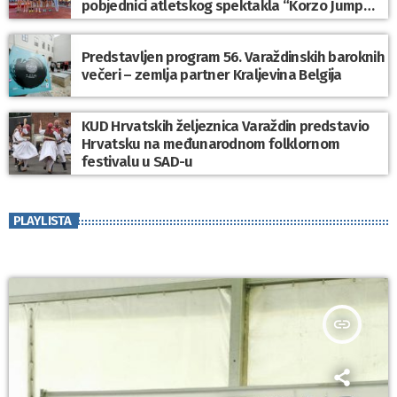
pobjednici atletskog spektakla “Korzo Jump
2026”
Predstavljen program 56. Varaždinskih baroknih
večeri – zemlja partner Kraljevina Belgija
KUD Hrvatskih željeznica Varaždin predstavio
Hrvatsku na međunarodnom folklornom
festivalu u SAD-u
PLAYLISTA
insert_link