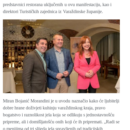
predstavnici restorana uključenih u ovu manifestaciju, kao i
direktori Turističkih zajednica iz Varaždinske županije.
Miran Bojanić Morandini je u uvodu naznačio kako će ljubitelji
dobre hrane doživjeti kuhinju varaždinskog kraja, pravo
bogatstvo i raznolikost jela koja se odlikuju s jednostavnošću
pripreme, ali i domišljatošću onih koji će ih pripremati. „Radi se
o menijima od tri slijeda jela spravljenih od tradicijskih