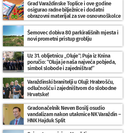
Grad Varaždinske Toplice i ove godine
osigurao radne bilježnice i dodatni
obrazovni materijal za sve osnovnoškolce
Šemovec dobiva 80 parkirališnih mjesta i
novi prometni pristup groblju
Uz 31. obljetnicu „Oluje“; Puja iz Knina
poručio: “Oluja je naša najveća pobjeda,
simbol slobode i zajedništva!”
Varaždinski branitelji u Oluji: Hrabrošću,
odlučnošću i zajedništvom do slobodne
Hrvatske!
Gradonačelnik Neven Bosilj osudio
vandalizam nakon utakmice NK Varaždin –
HNK Hajduk Split