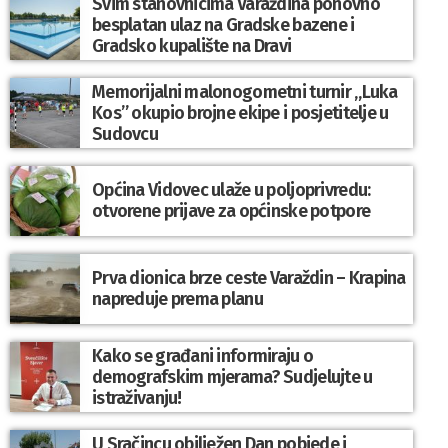
Svim stanovnicima Varaždina ponovno
besplatan ulaz na Gradske bazene i
Gradsko kupalište na Dravi
Memorijalni malonogometni turnir „Luka
Kos” okupio brojne ekipe i posjetitelje u
Sudovcu
Općina Vidovec ulaže u poljoprivredu:
otvorene prijave za općinske potpore
Prva dionica brze ceste Varaždin – Krapina
napreduje prema planu
Kako se građani informiraju o
demografskim mjerama? Sudjelujte u
istraživanju!
U Sračincu obilježen Dan pobjede i