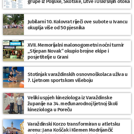
grupe iz Poljske, Škotske, Litve i Uskršnjih otoka
Jubilarni 10. Kolovrat riječi ove subote u Ivancu
okuplja više od 50 pjesnika
XVII. Memorijalni malonogometni noćni turnir
„Stjepan Novak“ okupio brojne ekipe i
posjetitelje u Grani
Stotinjak varaždinskih osnovnoškolaca uživa u
7. Ljetnom sportskom višeboju
Veliki uspjeh kineziologa iz Varaždinske
županije na 34. međunarodnoj ljetnoj školi
kineziologa u Poreču
Varaždinski Korzo transformiran u atletsku
arenu: Jana Koščak i Klemen Modrijančić