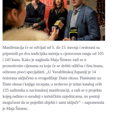
Manifestacija će se odvijati
od 5. do 15. travnja i restorani su
pripremili po dva tradicijska menija
u cjenovnom rangu od
105
i 145 kuna.
Kako je naglasila Maja Šimenc radi se o
promotivnim cijenama za koju će se dobiti odlična i fina hrana,
odnosno pravi specijaliteti. „U Varaždinskoj županiji je 14
restorana uključeno u ovogodišnje Dane okusa. Planiramo uz
Dane okusa i knjigu recepata, a nedavno je izdan katalog svih
125 sudionika u nacionalnoj manifestaciji, a radi se o projektu
kojeg radimo u suradnji s turističkim zajednicama, no postoji
mogućnost da se pojedini objekti i sami uključe” – napomenula
je Maja Šimenc.