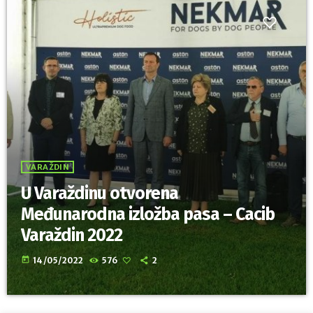
VARAŽDIN
U Varaždinu otvorena
Međunarodna izložba pasa – Cacib
Varaždin 2022
today
14/05/2022
576
2