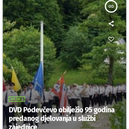
insert_link
RAZNO
DVD Podevčevo obilježio 95 godina
predanog djelovanja u službi
zajednice