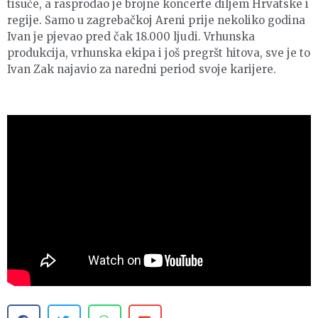
tisuće, a rasprodao je brojne koncerte diljem Hrvatske i
regije. Samo u zagrebačkoj Areni prije nekoliko godina
Ivan je pjevao pred čak 18.000 ljudi. Vrhunska
produkcija, vrhunska ekipa i još pregršt hitova, sve je to
Ivan Zak najavio za naredni period svoje karijere.