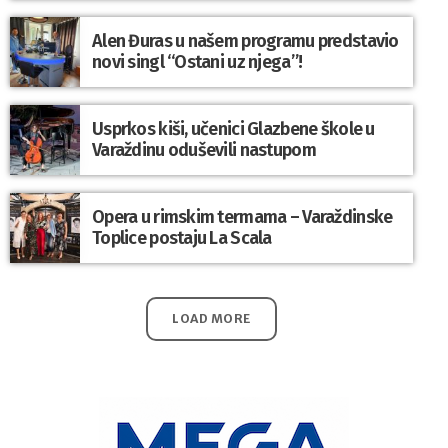
Alen Đuras u našem programu predstavio
novi singl “Ostani uz njega”!
Usprkos kiši, učenici Glazbene škole u
Varaždinu oduševili nastupom
Opera u rimskim termama – Varaždinske
Toplice postaju La Scala
LOAD MORE