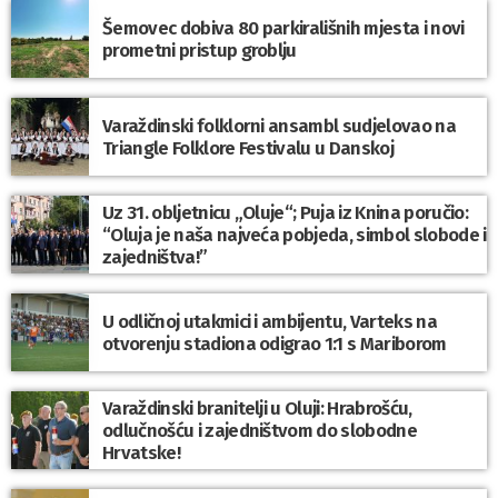
Šemovec dobiva 80 parkirališnih mjesta i novi
prometni pristup groblju
Varaždinski folklorni ansambl sudjelovao na
Triangle Folklore Festivalu u Danskoj
Uz 31. obljetnicu „Oluje“; Puja iz Knina poručio:
“Oluja je naša najveća pobjeda, simbol slobode i
zajedništva!”
U odličnoj utakmici i ambijentu, Varteks na
otvorenju stadiona odigrao 1:1 s Mariborom
Varaždinski branitelji u Oluji: Hrabrošću,
odlučnošću i zajedništvom do slobodne
Hrvatske!