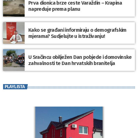
Prva dionica brze ceste Varaždin – Krapina
napreduje prema planu
Kako se građani informiraju o demografskim
mjerama? Sudjelujte u istraživanju!
U Sračincu obilježen Dan pobjede i domovinske
zahvalnosti te Dan hrvatskih branitelja
PLAYLISTA