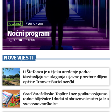
GLAZBA
NOW ON AIR
Noćni program
20:30 - 00:00
access_time
NOVE VIJESTI
U Štefancu je u tijeku uređenje parka:
Nastavljaju se ulaganja u javne prostore diljem
općine Trnovec Bartolovečki
Grad Varaždinske Toplice i ove godine osigurao
radne bilježnice i dodatni obrazovni materijal za
sve osnovnoškolce