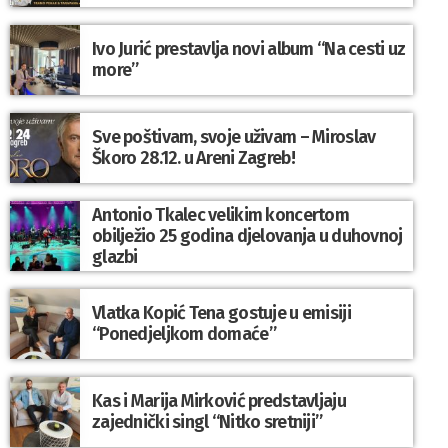
Ivo Jurić prestavlja novi album “Na cesti uz
more”
Sve poštivam, svoje uživam – Miroslav
Škoro 28.12. u Areni Zagreb!
Antonio Tkalec velikim koncertom
obilježio 25 godina djelovanja u duhovnoj
glazbi
Vlatka Kopić Tena gostuje u emisiji
“Ponedjeljkom domaće”
Kas i Marija Mirković predstavljaju
zajednički singl “Nitko sretniji”