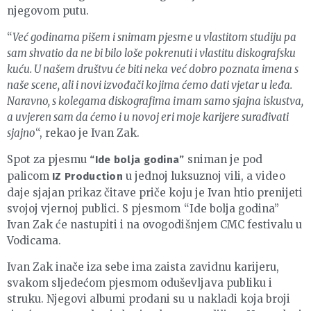
njegovom putu.
“
Već godinama pišem i snimam pjesme u vlastitom studiju pa
sam shvatio da ne bi bilo loše pokrenuti i vlastitu diskografsku
kuću. U našem društvu će biti neka već dobro poznata imena s
naše scene, ali i novi izvođači kojima ćemo dati vjetar u leđa.
Naravno, s kolegama diskografima imam samo sjajna iskustva,
a uvjeren sam da ćemo i u novoj eri moje karijere surađivati
sjajno
“, rekao je Ivan Zak.
Spot za pjesmu
sniman je pod
“Ide bolja godina”
palicom
u jednoj luksuznoj vili, a video
IZ Production
daje sjajan prikaz čitave priče koju je Ivan htio prenijeti
svojoj vjernoj publici. S pjesmom “Ide bolja godina”
Ivan Zak će nastupiti i na ovogodišnjem CMC festivalu u
Vodicama.
Ivan Zak inače iza sebe ima zaista zavidnu karijeru,
svakom sljedećom pjesmom oduševljava publiku i
struku. Njegovi albumi prodani su u nakladi koja broji