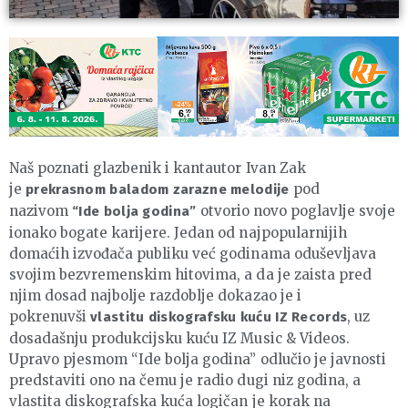
Naš poznati glazbenik i kantautor Ivan Zak
je
pod
prekrasnom baladom zarazne melodije
nazivom
otvorio novo poglavlje svoje
“Ide bolja godina”
ionako bogate karijere. Jedan od najpopularnijih
domaćih izvođača publiku već godinama oduševljava
svojim bezvremenskim hitovima, a da je zaista pred
njim dosad najbolje razdoblje dokazao je i
pokrenuvši
, uz
vlastitu diskografsku kuću IZ Records
dosadašnju produkcijsku kuću IZ Music & Videos.
Upravo pjesmom “Ide bolja godina” odlučio je javnosti
predstaviti ono na čemu je radio dugi niz godina, a
vlastita diskografska kuća logičan je korak na