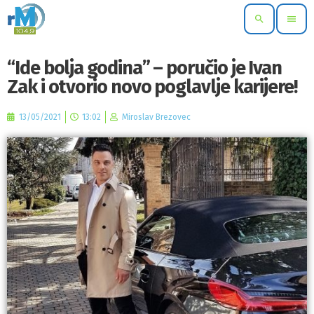
search
menu
“Ide bolja godina” – poručio je Ivan
Zak i otvorio novo poglavlje karijere!
13/05/2021
13:02
Miroslav Brezovec