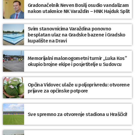
Gradonačelnik Neven Bosilj osudio vandalizam
nakon utakmice NK Varaždin – HNK Hajduk Split
Svim stanovnicima Varaždina ponovno
besplatan ulaz na Gradske bazene i Gradsko
kupalište na Dravi
Memorijalni malonogometni turnir „Luka Kos”
okupio brojne ekipe i posjetitelje u Sudovcu
Općina Vidovec ulaže u poljoprivredu: otvorene
prijave za općinske potpore
Sve spremno za otvorenje stadiona u Hrašćici!