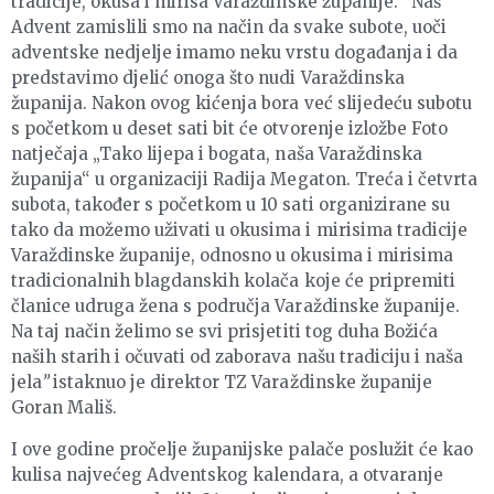
tradicije, okusa i mirisa Varaždinske županije. “Naš
Advent zamislili smo na način da svake subote, uoči
adventske nedjelje imamo neku vrstu događanja i da
predstavimo djelić onoga što nudi Varaždinska
županija. Nakon ovog kićenja bora već slijedeću subotu
s početkom u deset sati bit će otvorenje izložbe Foto
natječaja „Tako lijepa i bogata, naša Varaždinska
županija“ u organizaciji Radija Megaton. Treća i četvrta
subota, također s početkom u 10 sati organizirane su
tako da možemo uživati u okusima i mirisima tradicije
Varaždinske županije, odnosno u okusima i mirisima
tradicionalnih blagdanskih kolača koje će pripremiti
članice udruga žena s područja Varaždinske županije.
Na taj način želimo se svi prisjetiti tog duha Božića
naših starih i očuvati od zaborava našu tradiciju i naša
jela
”
istaknuo je direktor TZ Varaždinske županije
Goran Mališ.
I ove godine pročelje županijske palače poslužit će kao
kulisa najvećeg Adventskog kalendara, a otvaranje