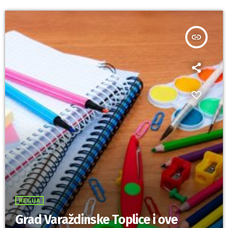
insert_link
REGIJA
Grad Varaždinske Toplice i ove