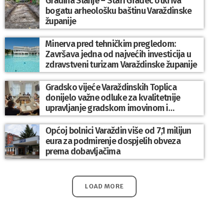
Gradina Slanje – Stari Gradec otkriva
bogatu arheološku baštinu Varaždinske
županije
Minerva pred tehničkim pregledom:
Završava jedna od najvećih investicija u
zdravstveni turizam Varaždinske županije
Gradsko vijeće Varaždinskih Toplica
donijelo važne odluke za kvalitetnije
upravljanje gradskom imovinom i
komunalnim sustavom
Općoj bolnici Varaždin više od 7,1 milijun
eura za podmirenje dospjelih obveza
prema dobavljačima
LOAD MORE