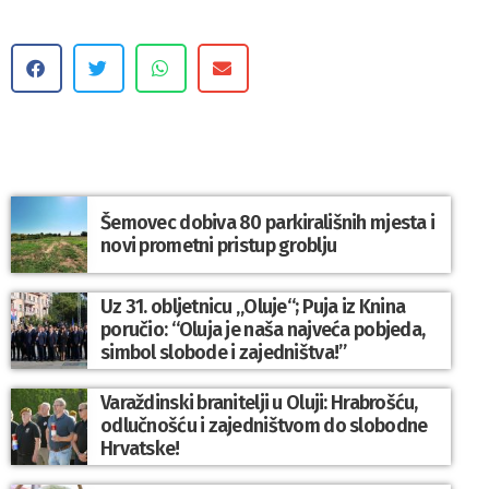
Šemovec dobiva 80 parkirališnih mjesta i
novi prometni pristup groblju
Uz 31. obljetnicu „Oluje“; Puja iz Knina
poručio: “Oluja je naša najveća pobjeda,
simbol slobode i zajedništva!”
Varaždinski branitelji u Oluji: Hrabrošću,
odlučnošću i zajedništvom do slobodne
Hrvatske!