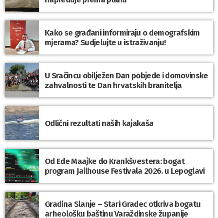
Kako se građani informiraju o demografskim
mjerama? Sudjelujte u istraživanju!
U Sračincu obilježen Dan pobjede i domovinske
zahvalnosti te Dan hrvatskih branitelja
Odlični rezultati naših kajakaša
Od Ede Maajke do Krankšvestera: bogat
program Jailhouse Festivala 2026. u Lepoglavi
Gradina Slanje – Stari Gradec otkriva bogatu
arheološku baštinu Varaždinske županije