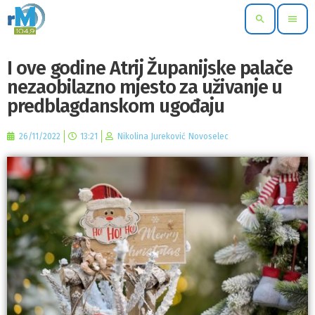
search
menu
I ove godine Atrij Županijske palače
nezaobilazno mjesto za uživanje u
predblagdanskom ugođaju
26/11/2022
13:21
Nikolina Jureković Novoselec