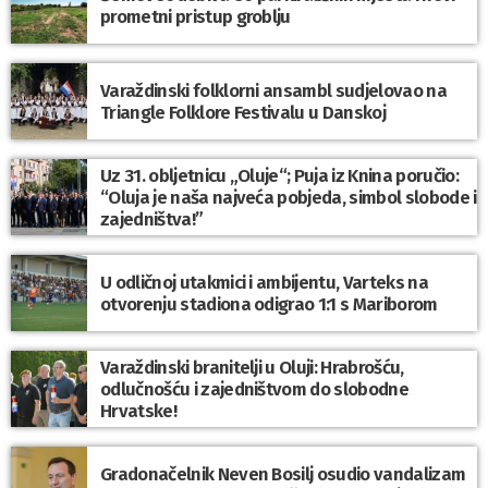
prometni pristup groblju
Varaždinski folklorni ansambl sudjelovao na
Triangle Folklore Festivalu u Danskoj
Uz 31. obljetnicu „Oluje“; Puja iz Knina poručio:
“Oluja je naša najveća pobjeda, simbol slobode i
zajedništva!”
U odličnoj utakmici i ambijentu, Varteks na
otvorenju stadiona odigrao 1:1 s Mariborom
Varaždinski branitelji u Oluji: Hrabrošću,
odlučnošću i zajedništvom do slobodne
Hrvatske!
Gradonačelnik Neven Bosilj osudio vandalizam