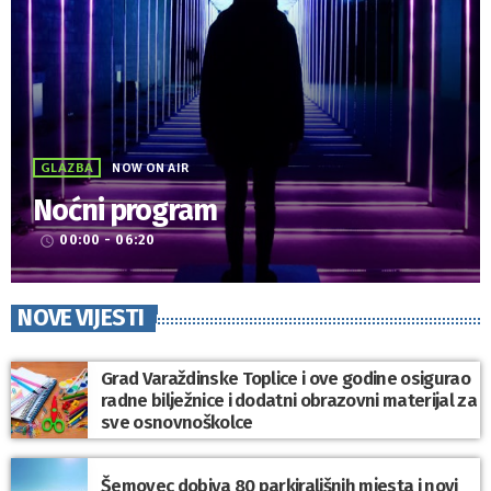
GLAZBA
NOW ON AIR
Noćni program
00:00 - 06:20
access_time
NOVE VIJESTI
Grad Varaždinske Toplice i ove godine osigurao
radne bilježnice i dodatni obrazovni materijal za
sve osnovnoškolce
Šemovec dobiva 80 parkirališnih mjesta i novi