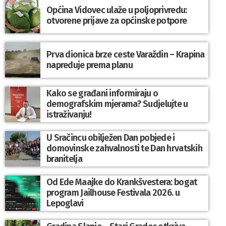
Općina Vidovec ulaže u poljoprivredu:
otvorene prijave za općinske potpore
Prva dionica brze ceste Varaždin – Krapina
napreduje prema planu
Kako se građani informiraju o
demografskim mjerama? Sudjelujte u
istraživanju!
U Sračincu obilježen Dan pobjede i
domovinske zahvalnosti te Dan hrvatskih
branitelja
Od Ede Maajke do Krankšvestera: bogat
program Jailhouse Festivala 2026. u
Lepoglavi