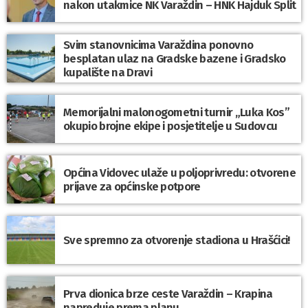
nakon utakmice NK Varaždin – HNK Hajduk Split
Svim stanovnicima Varaždina ponovno
besplatan ulaz na Gradske bazene i Gradsko
kupalište na Dravi
Memorijalni malonogometni turnir „Luka Kos”
okupio brojne ekipe i posjetitelje u Sudovcu
Općina Vidovec ulaže u poljoprivredu: otvorene
prijave za općinske potpore
Sve spremno za otvorenje stadiona u Hrašćici!
Prva dionica brze ceste Varaždin – Krapina
napreduje prema planu