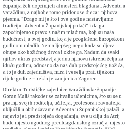
županija želi doprinijeti atmosferi blagdana i Adventu u
Varaždinu, a najbolje tome pridonose djeca i njihova
pjesma. “Drago mi je što i ove godine nastavljamo
tradiciju „Advent u Županijskoj palači“ i da ga
započinjemo upravo s našim mladima, koji su naša
budućnost, u ovoj godini koja je proglašena Europskom
godinom mladih. Nema ljepšeg nego kada se djeca
okupe oko božićnog drvca i okite ga. Nadam da svaki
njihov ukras predstavlja jednu njihovu iskrenu želju za
iduću godinu, odnosno da nas duh predstojećeg Božića,
a to je duh zajedništva, mira i veselja prati tijekom
cijele godine – rekla je zamjenica Zagorec.
Direktor Turističke zajednice Varaždinske županije
Goran Mališ također se zahvalio učenicima, što su se u
pratnji svojih roditelja, učitelja, profesora i ravnatelja
uključili u obilježavanje Adventa u Županijskoj palači, a
najavio je i predstojeća događanja, sve u cilju da Atrij
bude mjesto ugodnog predblagdanskog ozračja, mjesto