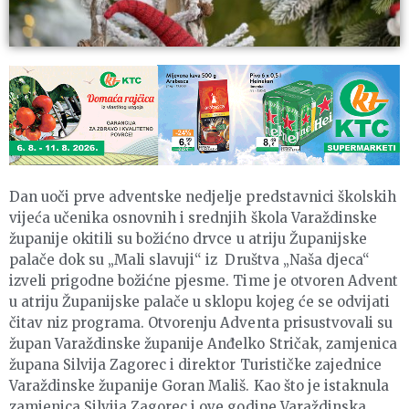
Dan uoči prve adventske nedjelje predstavnici školskih
vijeća učenika osnovnih i srednjih škola Varaždinske
županije okitili su božićno drvce u atriju Županijske
palače dok su „Mali slavuji“ iz Društva „Naša djeca“
izveli prigodne božićne pjesme. Time je otvoren Advent
u atriju Županijske palače u sklopu kojeg će se odvijati
čitav niz programa. Otvorenju Adventa prisustvovali su
župan Varaždinske županije Anđelko Stričak, zamjenica
župana Silvija Zagorec i direktor Turističke zajednice
Varaždinske županije Goran Mališ. Kao što je istaknula
zamjenica Silvija Zagorec i ove godine Varaždinska