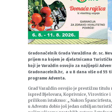
Gradonačelnik Grada Varaždina dr. sc. Neve
prijem na kojem je djelatnicama Turističke
koji je Varaždin osvojio za najljepši Adv
Gradonacelnik.hr, a u 8 dana više od 55 t
programe Adventa.
Grad Varaždin osvojio je prestižnu titulu 
ispred Bjelovara, Koprivnice, Virovitice 
prilikom istaknuo: „ Nakon Špancirfesta, 
u Adventu dobio još jedan ozbiljan turistič