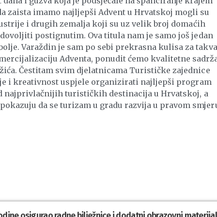
 dana i gužva koja je podsjećale na španciranje krajem
da zaista imamo najljepši Advent u Hrvatskoj mogli su
Austrije i drugih zemalja koji su uz velik broj domaćih
dovoljiti postignutim. Ova titula nam je samo još jedan
olje. Varaždin je sam po sebi prekrasna kulisa za takv
ercijalizaciju Adventa, ponudit ćemo kvalitetne sadrž
ožića. Čestitam svim djelatnicama Turističke zajednice
je i kreativnost uspjele organizirati najljepši program
najprivlačnijih turističkih destinacija u Hrvatskoj, a
 pokazuju da se turizam u gradu razvija u pravom smjeru
odine osigurao radne bilježnice i dodatni obrazovni materija