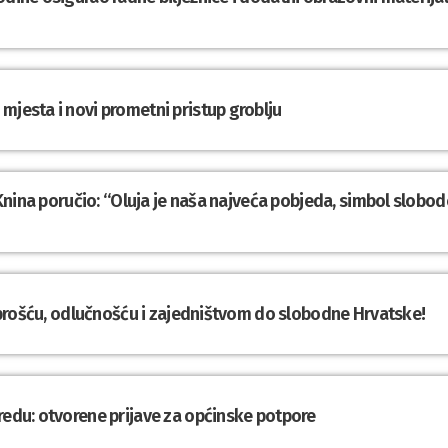
mjesta i novi prometni pristup groblju
z Knina poručio: “Oluja je naša najveća pobjeda, simbol slobod
Hrabrošću, odlučnošću i zajedništvom do slobodne Hrvatske!
redu: otvorene prijave za općinske potpore