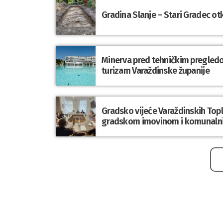
Gradina Slanje – Stari Gradec o
Minerva pred tehničkim pregledom
turizam Varaždinske županije
Gradsko vijeće Varaždinskih Topli
gradskom imovinom i komunaln