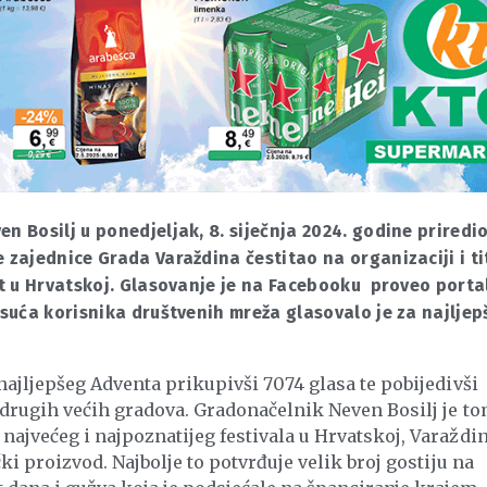
n Bosilj u ponedjeljak, 8. siječnja 2024. godine priredio
 zajednice Grada Varaždina čestitao na organizaciji i ti
ent u Hrvatskoj. Glasovanje je na Facebooku proveo porta
isuća korisnika društvenih mreža glasovalo je za najljep
najljepšeg Adventa prikupivši 7074 glasa te pobijedivši
i drugih većih gradova. Gradonačelnik Neven Bosilj je t
najvećeg i najpoznatijeg festivala u Hrvatskoj, Varaždin
ki proizvod. Najbolje to potvrđuje velik broj gostiju na