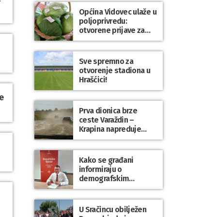
Općina Vidovec ulaže u
poljoprivredu:
otvorene prijave za
općinske potpore
Sve spremno za
otvorenje stadiona u
Hrašćici!
e
Prva dionica brze
ceste Varaždin –
Krapina napreduje
prema planu
Kako se građani
informiraju o
demografskim
mjerama? Sudjelujte u
istraživanju!
U Sračincu obilježen