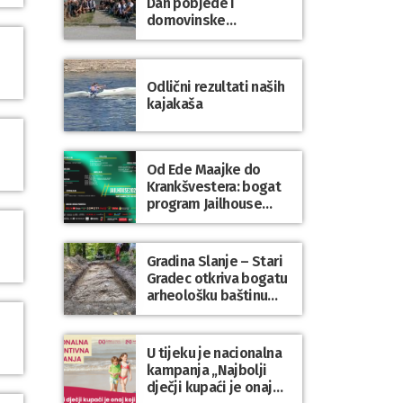
Dan pobjede i
domovinske
zahvalnosti te Dan
hrvatskih branitelja
Odlični rezultati naših
kajakaša
Od Ede Maajke do
Krankšvestera: bogat
program Jailhouse
Festivala 2026. u
Lepoglavi
Gradina Slanje – Stari
Gradec otkriva bogatu
arheološku baštinu
Varaždinske županije
U tijeku je nacionalna
kampanja „Najbolji
dječji kupaći je onaj