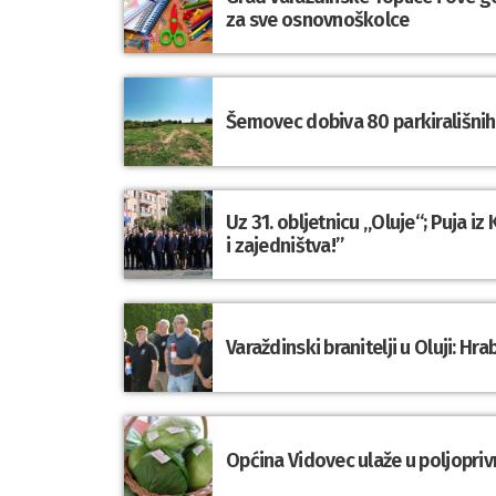
za sve osnovnoškolce
Šemovec dobiva 80 parkirališnih 
Uz 31. obljetnicu „Oluje“; Puja i
i zajedništva!”
Varaždinski branitelji u Oluji: 
Općina Vidovec ulaže u poljopriv