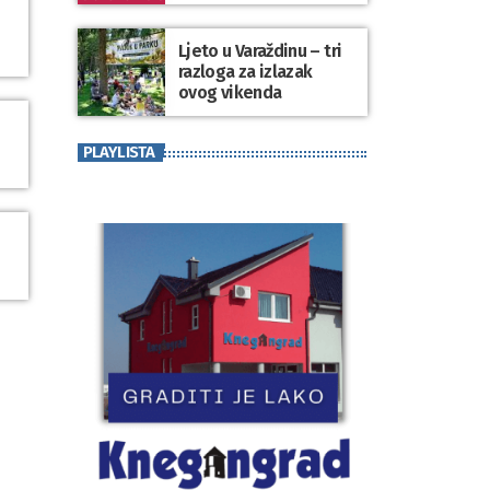
koji se nosi“
Ljeto u Varaždinu – tri
razloga za izlazak
ovog vikenda
PLAYLISTA