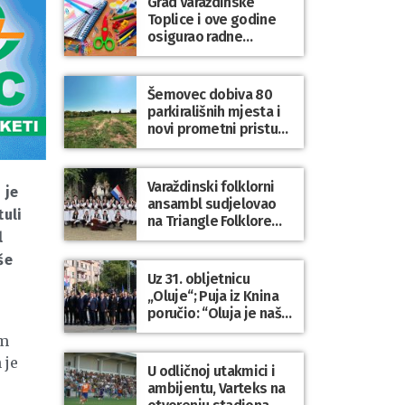
Grad Varaždinske
Bartolovečki
Toplice i ove godine
osigurao radne
bilježnice i dodatni
obrazovni materijal za
sve osnovnoškolce
Šemovec dobiva 80
parkirališnih mjesta i
novi prometni pristup
groblju
Varaždinski folklorni
 je
ansambl sudjelovao
tuli
na Triangle Folklore
l
Festivalu u Danskoj
še
Uz 31. obljetnicu
„Oluje“; Puja iz Knina
poručio: “Oluja je naša
najveća pobjeda,
om
simbol slobode i
 je
zajedništva!”
U odličnoj utakmici i
ambijentu, Varteks na