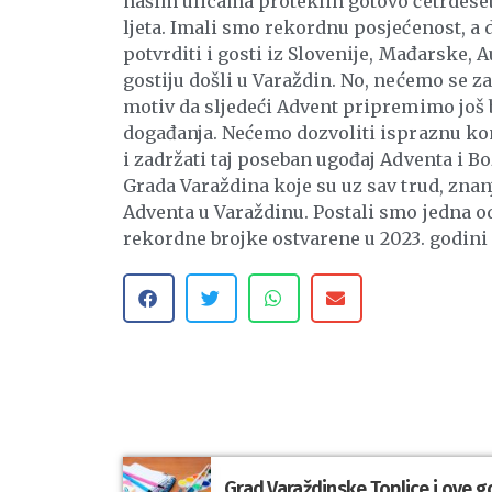
našim ulicama proteklih gotovo četrdeset
ljeta. Imali smo rekordnu posjećenost, a 
potvrditi i gosti iz Slovenije, Mađarske, 
gostiju došli u Varaždin. No, nećemo se za
motiv da sljedeći Advent pripremimo još b
događanja. Nećemo dozvoliti ispraznu kom
i zadržati taj poseban ugođaj Adventa i B
Grada Varaždina koje su uz sav trud, znan
Adventa u Varaždinu. Postali smo jedna od 
rekordne brojke ostvarene u 2023. godini
Grad Varaždinske Toplice i ove g