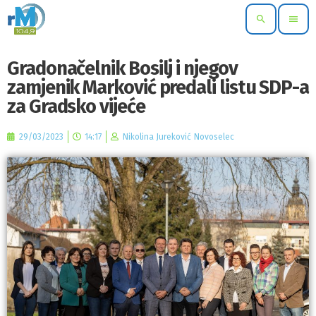
search
menu
Gradonačelnik Bosilj i njegov
zamjenik Marković predali listu SDP-a
za Gradsko vijeće
29/03/2023
14:17
Nikolina Jureković Novoselec