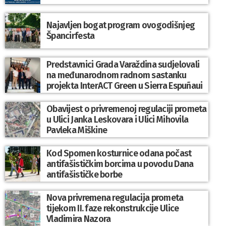
Najavljen bogat program ovogodišnjeg
Špancirfesta
Predstavnici Grada Varaždina sudjelovali
na međunarodnom radnom sastanku
projekta InterACT Green u Sierra Espuñaui
Obavijest o privremenoj regulaciji prometa
u Ulici Janka Leskovara i Ulici Mihovila
Pavleka Miškine
Kod Spomen kosturnice odana počast
antifašističkim borcima u povodu Dana
antifašističke borbe
Nova privremena regulacija prometa
tijekom II. faze rekonstrukcije Ulice
Vladimira Nazora