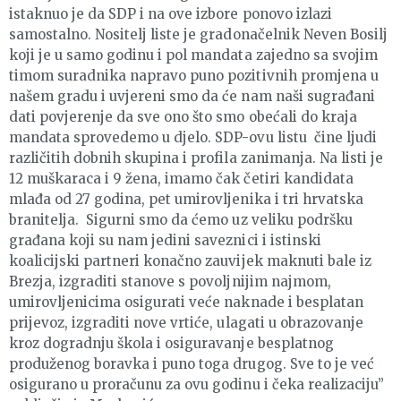
istaknuo je da SDP i na ove izbore ponovo izlazi
samostalno. Nositelj liste je gradonačelnik Neven Bosilj
koji je u samo godinu i pol mandata zajedno sa svojim
timom suradnika napravo puno pozitivnih promjena u
našem gradu i uvjereni smo da će nam naši sugrađani
dati povjerenje da sve ono što smo obećali do kraja
mandata sprovedemo u djelo. SDP-ovu listu čine ljudi
različitih dobnih skupina i profila zanimanja. Na listi je
12 muškaraca i 9 žena, imamo čak četiri kandidata
mlađa od 27 godina, pet umirovljenika i tri hrvatska
branitelja. Sigurni smo da ćemo uz veliku podršku
građana koji su nam jedini saveznici i istinski
koalicijski partneri konačno zauvijek maknuti bale iz
Brezja, izgraditi stanove s povoljnijim najmom,
umirovljenicima osigurati veće naknade i besplatan
prijevoz, izgraditi nove vrtiće, ulagati u obrazovanje
kroz dogradnju škola i osiguravanje besplatnog
produženog boravka i puno toga drugog. Sve to je već
osigurano u proračunu za ovu godinu i čeka realizaciju”