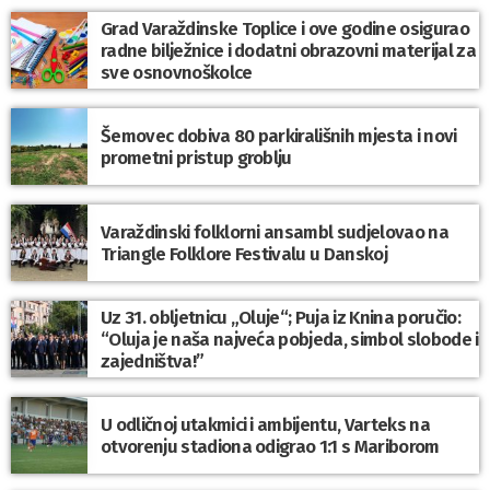
Grad Varaždinske Toplice i ove godine osigurao
radne bilježnice i dodatni obrazovni materijal za
sve osnovnoškolce
Šemovec dobiva 80 parkirališnih mjesta i novi
prometni pristup groblju
Varaždinski folklorni ansambl sudjelovao na
Triangle Folklore Festivalu u Danskoj
Uz 31. obljetnicu „Oluje“; Puja iz Knina poručio:
“Oluja je naša najveća pobjeda, simbol slobode i
zajedništva!”
U odličnoj utakmici i ambijentu, Varteks na
otvorenju stadiona odigrao 1:1 s Mariborom