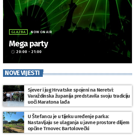
GLAZBA
NOW ON AIR
Mega party
20:00 - 21:00
access_time
NOVE VIJESTI
Sjever i jug Hrvatske spojeni na Neretvi:
Varaždinska županija predstavila svoju tradiciju
uoči Maratona lađa
U Štefancu je u tijeku uređenje parka:
Nastavljaju se ulaganja u javne prostore diljem
općine Trnovec Bartolovečki