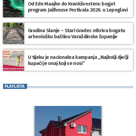
Od Ede Maajke do Krankšvestera: bogat
program Jailhouse Festivala 2026. u Lepoglavi
Gradina Slanje – Stari Gradec otkriva bogatu
arheološku baštinu Varaždinske županije
U tijeku je nacionalna kampanja „Najbolji dječji
kupaći je onaj koji se nosi“
PLAYLISTA