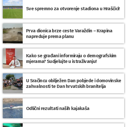
Sve spremno za otvorenje stadiona u Hrašćici!
Prva dionica brze ceste Varaždin – Krapina
napreduje prema planu
Kako se građani informiraju o demografskim
mjerama? Sudjelujte u istraživanju!
U Sračincu obilježen Dan pobjede i domovinske
zahvalnosti te Dan hrvatskih branitelja
Odlični rezultati naših kajakaša