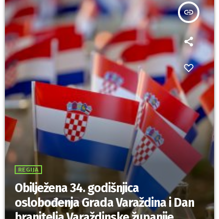
insert_link
REGIJA
Obilježena 34. godišnjica
oslobođenja Grada Varaždina i Dan
branitelja Varaždinske županije