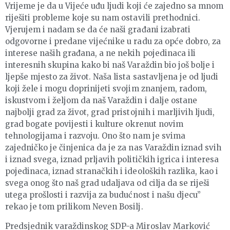
Vrijeme je da u Vijeće uđu ljudi koji će zajedno sa mnom
riješiti probleme koje su nam ostavili prethodnici.
Vjerujem i nadam se da će naši građani izabrati
odgovorne i predane vijećnike u radu za opće dobro, za
interese naših građana, a ne nekih pojedinaca ili
interesnih skupina kako bi naš Varaždin bio još bolje i
ljepše mjesto za život. Naša lista sastavljena je od ljudi
koji žele i mogu doprinijeti svojim znanjem, radom,
iskustvom i željom da naš Varaždin i dalje ostane
najbolji grad za život, grad pristojnih i marljivih ljudi,
grad bogate povijesti i kulture okrenut novim
tehnologijama i razvoju. Ono što nam je svima
zajedničko je činjenica da je za nas Varaždin iznad svih
i iznad svega, iznad prljavih političkih igrica i interesa
pojedinaca, iznad stranačkih i ideoloških razlika, kao i
svega onog što naš grad udaljava od cilja da se riješi
utega prošlosti i razvija za budućnost i našu djecu”
rekao je tom prilikom Neven Bosilj.
Predsjednik varaždinskog SDP-a Miroslav Marković