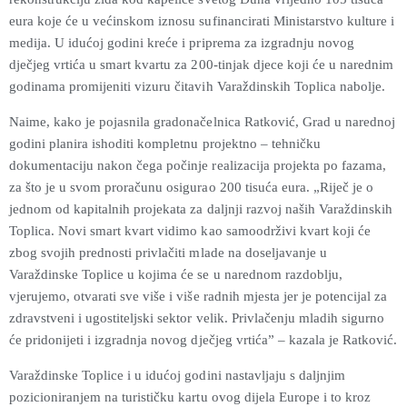
eura koje će u većinskom iznosu sufinancirati Ministarstvo kulture i
medija. U idućoj godini kreće i priprema za izgradnju novog
dječjeg vrtića u smart kvartu za 200-tinjak djece koji će u narednim
godinama promijeniti vizuru čitavih Varaždinskih Toplica nabolje.
Naime, kako je pojasnila gradonačelnica Ratković, Grad u narednoj
godini planira ishoditi kompletnu projektno – tehničku
dokumentaciju nakon čega počinje realizacija projekta po fazama,
za što je u svom proračunu osigurao 200 tisuća eura. „Riječ je o
jednom od kapitalnih projekata za daljnji razvoj naših Varaždinskih
Toplica. Novi smart kvart vidimo kao samoodrživi kvart koji će
zbog svojih prednosti privlačiti mlade na doseljavanje u
Varaždinske Toplice u kojima će se u narednom razdoblju,
vjerujemo, otvarati sve više i više radnih mjesta jer je potencijal za
zdravstveni i ugostiteljski sektor velik. Privlačenju mladih sigurno
će pridonijeti i izgradnja novog dječjeg vrtića” – kazala je Ratković.
Varaždinske Toplice i u idućoj godini nastavljaju s daljnjim
pozicioniranjem na turističku kartu ovog dijela Europe i to kroz