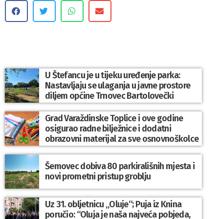
U Štefancu je u tijeku uređenje parka:
Nastavljaju se ulaganja u javne prostore
diljem općine Trnovec Bartolovečki
Grad Varaždinske Toplice i ove godine
osigurao radne bilježnice i dodatni
obrazovni materijal za sve osnovnoškolce
Šemovec dobiva 80 parkirališnih mjesta i
novi prometni pristup groblju
Uz 31. obljetnicu „Oluje“; Puja iz Knina
poručio: “Oluja je naša najveća pobjeda,