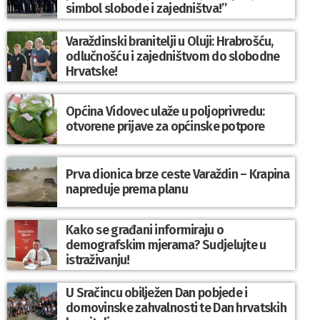
simbol slobode i zajedništva!”
Varaždinski branitelji u Oluji: Hrabrošću,
odlučnošću i zajedništvom do slobodne
Hrvatske!
Općina Vidovec ulaže u poljoprivredu:
otvorene prijave za općinske potpore
Prva dionica brze ceste Varaždin – Krapina
napreduje prema planu
Kako se građani informiraju o
demografskim mjerama? Sudjelujte u
istraživanju!
U Sračincu obilježen Dan pobjede i
domovinske zahvalnosti te Dan hrvatskih