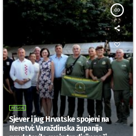
insert_link
REGIJA
Sjever i jug Hrvatske spojeni na
Neretvi: Varaždinska županija