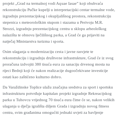
projekt „Grad na termalnoj vodi Aquae Iasae” koji obuhvaća
rekonstrukciju Pučke kupelji u interpretacijski centar termalne vode,
izgradnju prezentacijskog i okupljališnog prostora, rekonstrukciju
stepenica s meteorološkim stupom i stazama u Perivoju M.R.
Strozzi, izgradnju prezentacijskog centra u sklopu arheološkog
nalazišta te obnovu lječilišnog parka, a Grad će ga prijaviti na
natječaj Ministarstva turizma i sporta.
Osim ulaganja u modernizaciju cesta i javne rasvjete te
rekonstrukciju i izgradnju društvene infrastrukture, Grad će iz svog
proračuna izdvojiti 380 tisuća eura za sanaciju drvenog mosta na
rijeci Bednji koji će nakon realizacije dugoočekivane investicije
ostati kao zaštićeno kulturno dobro.
Da Varaždinske Toplice ulažu značajna sredstva za sport i sportsku
infrastrukturu potvrđuje kapitalan projekt izgradnje Rekreacijskog
parka u Tuhovcu vrijednog 70 tisuća eura čime će se, nakon velikih
ulaganja u dječja igrališta diljem Grada i izgradnju novog fitness
centra, svim građanima omogućiti jednaki uvjeti za bavljenje