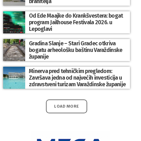
branitelja
Od Ede Maajke do Krankšvestera: bogat
program Jailhouse Festivala 2026. u
Lepoglavi
Gradina Slanje – Stari Gradec otkriva
bogatu arheološku baštinu Varaždinske
županije
Minerva pred tehničkim pregledom:
Završava jedna od najvećih investicija u
zdravstveni turizam Varaždinske županije
LOAD MORE