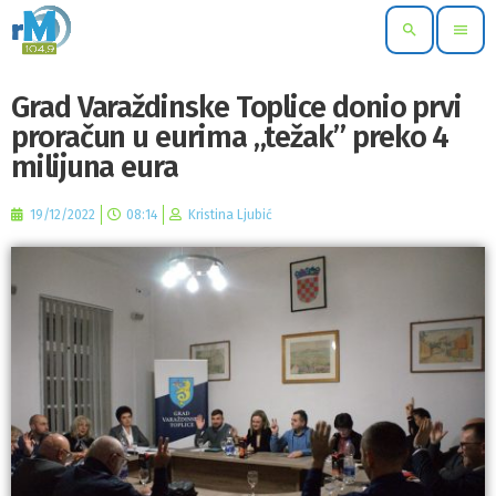
search
menu
Grad Varaždinske Toplice donio prvi
proračun u eurima „težak” preko 4
milijuna eura
19/12/2022
08:14
Kristina Ljubić