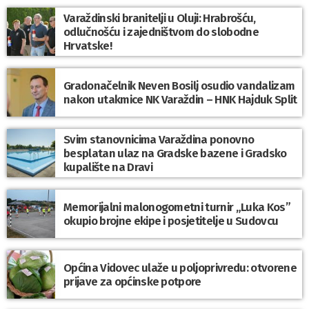
Varaždinski branitelji u Oluji: Hrabrošću,
odlučnošću i zajedništvom do slobodne
Hrvatske!
Gradonačelnik Neven Bosilj osudio vandalizam
nakon utakmice NK Varaždin – HNK Hajduk Split
Svim stanovnicima Varaždina ponovno
besplatan ulaz na Gradske bazene i Gradsko
kupalište na Dravi
Memorijalni malonogometni turnir „Luka Kos”
okupio brojne ekipe i posjetitelje u Sudovcu
Općina Vidovec ulaže u poljoprivredu: otvorene
prijave za općinske potpore