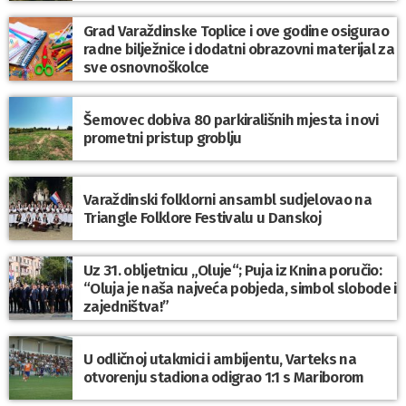
Grad Varaždinske Toplice i ove godine osigurao
radne bilježnice i dodatni obrazovni materijal za
sve osnovnoškolce
Šemovec dobiva 80 parkirališnih mjesta i novi
prometni pristup groblju
Varaždinski folklorni ansambl sudjelovao na
Triangle Folklore Festivalu u Danskoj
Uz 31. obljetnicu „Oluje“; Puja iz Knina poručio:
“Oluja je naša najveća pobjeda, simbol slobode i
zajedništva!”
U odličnoj utakmici i ambijentu, Varteks na
otvorenju stadiona odigrao 1:1 s Mariborom