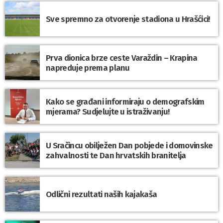
Sve spremno za otvorenje stadiona u Hrašćici!
Prva dionica brze ceste Varaždin – Krapina
napreduje prema planu
Kako se građani informiraju o demografskim
mjerama? Sudjelujte u istraživanju!
U Sračincu obilježen Dan pobjede i domovinske
zahvalnosti te Dan hrvatskih branitelja
Odlični rezultati naših kajakaša