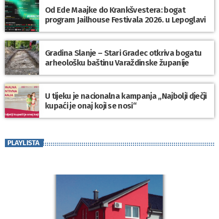
Od Ede Maajke do Krankšvestera: bogat
program Jailhouse Festivala 2026. u Lepoglavi
Gradina Slanje – Stari Gradec otkriva bogatu
arheološku baštinu Varaždinske županije
U tijeku je nacionalna kampanja „Najbolji dječji
kupaći je onaj koji se nosi“
PLAYLISTA