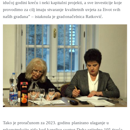
idućoj godini kreću i neki kapitalni projekti, a sve investicije koje
provodimo za cilj imaju stvaranje kvalitetnih uvjeta za život svih
naših građana” – istaknula je gradonačelnica Ratković.
Tako je proračunom za 2023. godinu planirano ulaganje u
rekonstrukciju zida kod kapelice svetog Duha vrijedno 105 tisuća