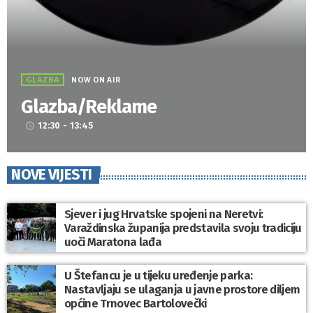
GLAZBA
NOW ON AIR
Glazba/Reklame
12:30 - 13:45
access_time
NOVE VIJESTI
Sjever i jug Hrvatske spojeni na Neretvi:
Varaždinska županija predstavila svoju tradiciju
uoči Maratona lađa
U Štefancu je u tijeku uređenje parka:
Nastavljaju se ulaganja u javne prostore diljem
općine Trnovec Bartolovečki