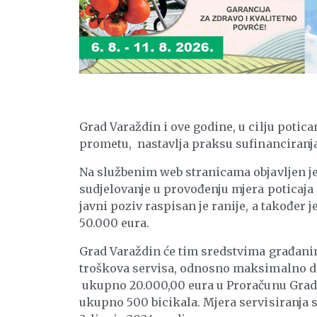
Grad Varaždin i ove godine, u cilju potic
prometu, nastavlja praksu sufinanciranja 
Na službenim web stranicama objavljen je
sudjelovanje u provođenju mjera poticaja 
javni poziv raspisan je ranije, a također 
50.000 eura.
Grad Varaždin će tim sredstvima građanim
troškova servisa, odnosno maksimalno do
ukupno 20.000,00 eura u Proračunu Grada 
ukupno 500 bicikala. Mjera servisiranja s