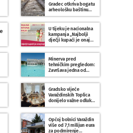
Gradec otkriva bogatu
arheološku baštinu
Varaždinske županije
U tijeku je nacionalna
ne
kampanja „Najbolji
dječji kupaći je onaj
koji se nosi“
Minerva pred
tehničkim pregledom:
Završava jedna od
najvećih investicija u
zdravstveni turizam
Varaždinske županije
Gradsko vijeće
Varaždinskih Toplica
donijelo važne odluke
za kvalitetnije
upravljanje gradskom
imovinom i
Općoj bolnici Varaždin
komunalnim sustavom
više od 7,1 milijun eura
za podmirenje