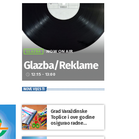
NOW ON AIR
GLAZBA
Glazba/Reklame
12:15 - 13:00
access_time
NOVE VIJESTI
Grad Varaždinske
Toplice i ove godine
osigurao radne
bilježnice i dodatni
obrazovni materijal za