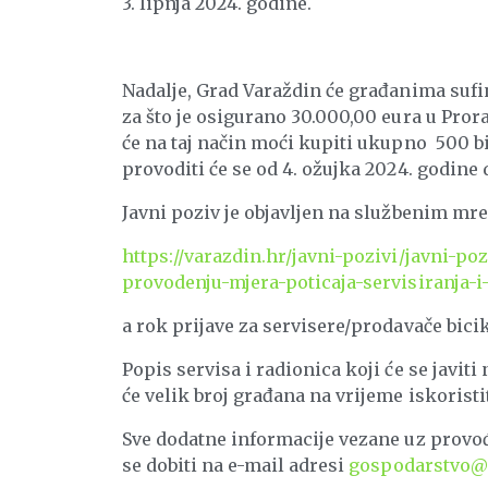
3. lipnja 2024. godine.
Nadalje, Grad Varaždin će građanima sufi
za što je osigurano 30.000,00 eura u Pro
će na taj način moći kupiti ukupno 500 b
provoditi će se od 4. ožujka 2024. godine d
Javni poziv je objavljen na službenim m
https://varazdin.hr/javni-pozivi/javni-p
provodenju-mjera-poticaja-servisiranja-i-
a rok prijave za servisere/prodavače bicika
Popis servisa i radionica koji će se javiti
će velik broj građana na vrijeme iskoristi
Sve dodatne informacije vezane uz provođ
se dobiti na e-mail adresi
gospodarstvo@