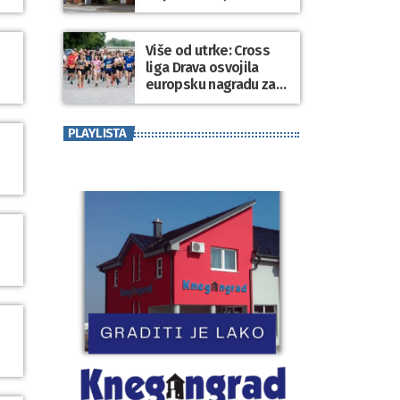
dospjelih obveza
prema dobavljačima
Više od utrke: Cross
liga Drava osvojila
europsku nagradu za
sport koji povezuje
generacije
PLAYLISTA