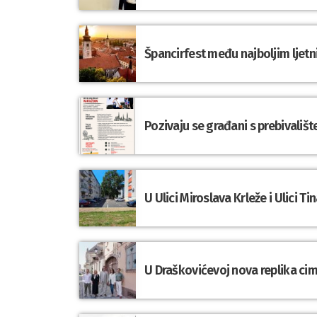
Špancirfest među najboljim ljet
Pozivaju se građani s prebivališ
U Ulici Miroslava Krleže i Ulici 
U Draškovićevoj nova replika cime