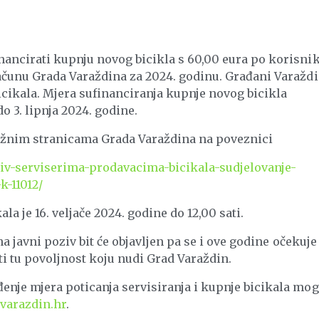
nancirati kupnju novog bicikla s 60,00 eura po korisni
računu Grada Varaždina za 2024. godinu. Građani Varažd
icikala. Mjera sufinanciranja kupnje novog bicikla
o 3. lipnja 2024. godine.
režnim stranicama Grada Varaždina na poveznici
oziv-serviserima-prodavacima-bicikala-sudjelovanje-
k-11012/
la je 16. veljače 2024. godine do 12,00 sati.
 na javni poziv bit će objavljen pa se i ove godine očekuje
ti tu povoljnost koju nudi Grad Varaždin.
enje mjera poticanja servisiranja i kupnje bicikala mo
varazdin.hr
.