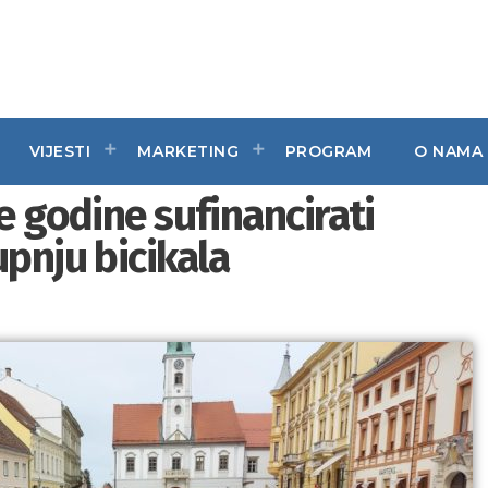
VIJESTI
MARKETING
PROGRAM
O NAMA
e godine sufinancirati
upnju bicikala