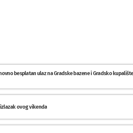
novno besplatan ulaz na Gradske bazene i Gradsko kupališt
a izlazak ovog vikenda