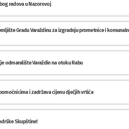
zbog radova u Nazorovoj
emljište Gradu Varaždinu za izgradnju prometnice i komunal
čje odmaralište Varaždin na otoku Rabu
omoćnicima i zadržava cijenu dječjih vrtića
podrške Skupštine!