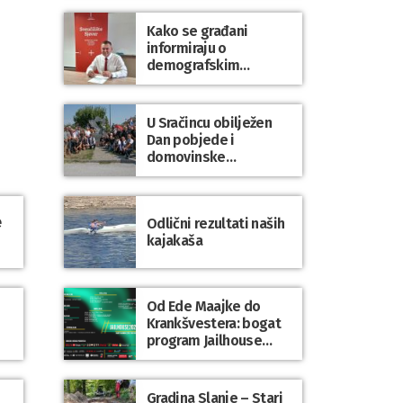
Kako se građani
informiraju o
demografskim
mjerama? Sudjelujte u
istraživanju!
U Sračincu obilježen
Dan pobjede i
domovinske
zahvalnosti te Dan
hrvatskih branitelja
e
Odlični rezultati naših
kajakaša
Od Ede Maajke do
Krankšvestera: bogat
program Jailhouse
Festivala 2026. u
Lepoglavi
Gradina Slanje – Stari