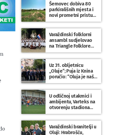
sve osnovnoškolce
Šemovec dobiva 80
parkirališnih mjesta i
novi prometni pristup
groblju
Varaždinski folklorni
ansambl sudjelovao
na Triangle Folklore
Festivalu u Danskoj
om
Uz 31. obljetnicu
„Oluje“; Puja iz Knina
poručio: “Oluja je naša
e
najveća pobjeda,
simbol slobode i
zajedništva!”
U odličnoj utakmici i
ambijentu, Varteks na
otvorenju stadiona
odigrao 1:1 s
Mariborom
Varaždinski branitelji u
 do
Oluji: Hrabrošću,