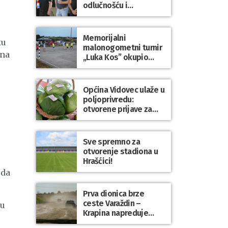
odlučnošću i
zajedništvom do
slobodne Hrvatske!
Memorijalni
ku
malonogometni turnir
ina
„Luka Kos” okupio
brojne ekipe i
posjetitelje u Sudovcu
Općina Vidovec ulaže u
poljoprivredu:
otvorene prijave za
općinske potpore
Sve spremno za
otvorenje stadiona u
Hrašćici!
 da
Prva dionica brze
ceste Varaždin –
gu
Krapina napreduje
prema planu