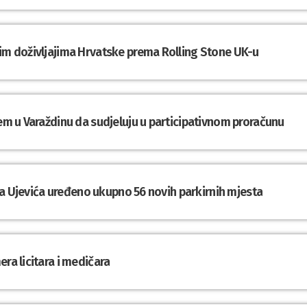
nim doživljajima Hrvatske prema Rolling Stone UK-u
tem u Varaždinu da sudjeluju u participativnom proračunu
Tina Ujevića uređeno ukupno 56 novih parkirnih mjesta
ra licitara i medičara