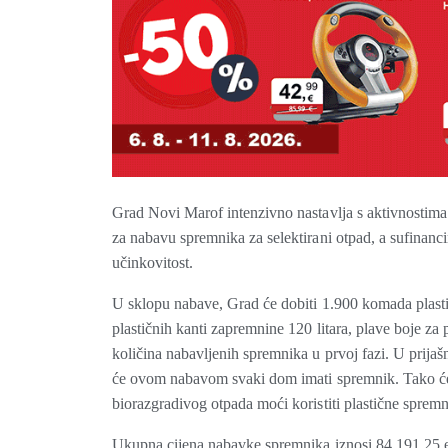
Grad Novi Marof intenzivno nastavlja s aktivnostima n
za nabavu spremnika za selektirani otpad, a sufinancir
učinkovitost.
U sklopu nabave, Grad će dobiti 1.900 komada plastič
plastičnih kanti zapremnine 120 litara, plave boje za p
količina nabavljenih spremnika u prvoj fazi. U prija
će ovom nabavom svaki dom imati spremnik. Tako će 
biorazgradivog otpada moći koristiti plastične spremn
Ukupna cijena nabavke spremnika iznosi 84.191,25 e