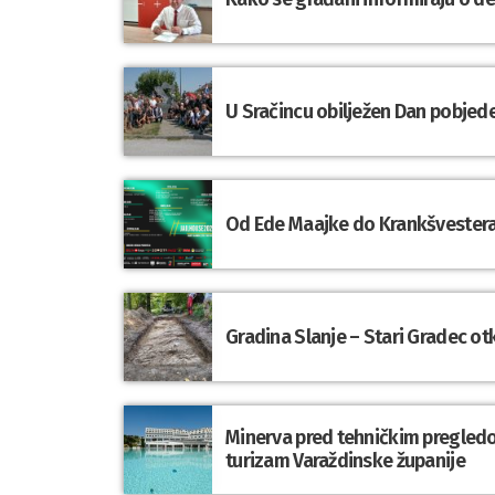
U Sračincu obilježen Dan pobjede
Od Ede Maajke do Krankšvestera:
Gradina Slanje – Stari Gradec o
Minerva pred tehničkim pregledom
turizam Varaždinske županije