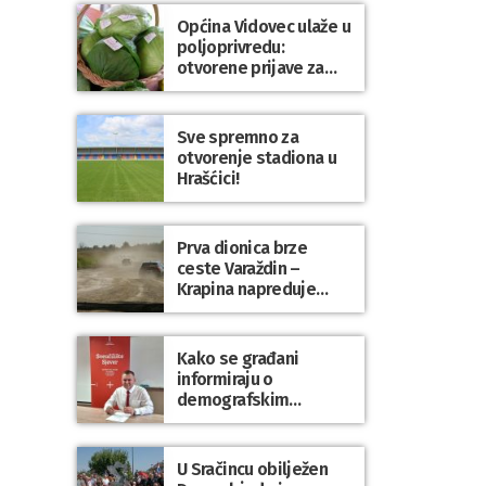
Općina Vidovec ulaže u
poljoprivredu:
otvorene prijave za
općinske potpore
Sve spremno za
otvorenje stadiona u
Hrašćici!
Prva dionica brze
ceste Varaždin –
Krapina napreduje
prema planu
Kako se građani
informiraju o
demografskim
mjerama? Sudjelujte u
istraživanju!
U Sračincu obilježen