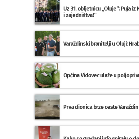
Uz 31. obljetnicu „Oluje“; Puja i
i zajedništva!”
Varaždinski branitelji u Oluji: 
Općina Vidovec ulaže u poljopriv
Prva dionica brze ceste Varaždin
Kako se građani informiraju o d