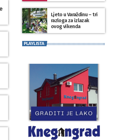
koji se nosi“
e
Ljeto u Varaždinu – tri
razloga za izlazak
ovog vikenda
PLAYLISTA