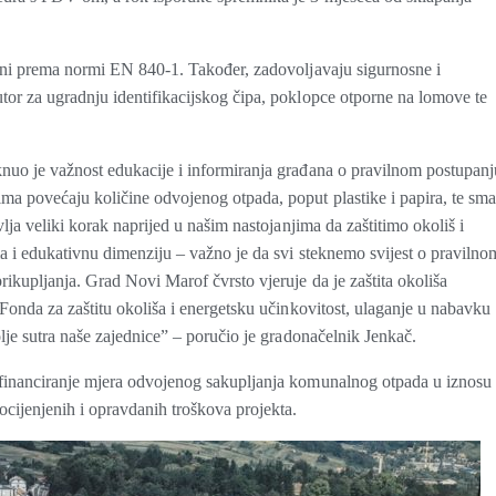
ani prema normi EN 840-1. Također, zadovoljavaju sigurnosne i
or za ugradnju identifikacijskog čipa, poklopce otporne na lomove te
uo je važnost edukacije i informiranja građana o pravilnom postupanj
a povećaju količine odvojenog otpada, poput plastike i papira, te sma
lja veliki korak naprijed u našim nastojanjima da zaštitimo okoliš i
a i edukativnu dimenziju – važno je da svi steknemo svijest o pravilno
kupljanja. Grad Novi Marof čvrsto vjeruje da je zaštita okoliša
Fonda za zaštitu okoliša i energetsku učinkovitost, ulaganje u nabavku
lje sutra naše zajednice” – poručio je gradonačelnik Jenkač.
financiranje mjera odvojenog sakupljanja komunalnog otpada u iznosu
cijenjenih i opravdanih troškova projekta.