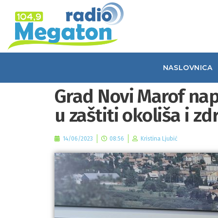
NASLOVNICA
Grad Novi Marof napr
u zaštiti okoliša i z
14/06/2023
08:56
Kristina Ljubić