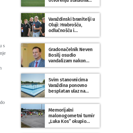
otvorenju stadiona
odigrao 1:1 s
Mariborom
Varaždinski branitelji u
Oluji: Hrabrošću,
odlučnošću i
zajedništvom do
slobodne Hrvatske!
u s
Gradonačelnik Neven
nje
Bosilj osudio
vandalizam nakon
utakmice NK Varaždin
m
– HNK Hajduk Split
Svim stanovnicima
Varaždina ponovno
besplatan ulaz na
Gradske bazene i
Gradsko kupalište na
 do
Dravi
Memorijalni
malonogometni turnir
„Luka Kos” okupio
brojne ekipe i
posjetitelje u Sudovcu