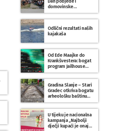
Dan pobjede i
domovinske
zahvalnosti te Dan
hrvatskih branitelja
Odlični rezultati naših
kajakaša
Od Ede Maajke do
Krankšvestera: bogat
program Jailhouse
Festivala 2026. u
Lepoglavi
l
Gradina Slanje – Stari
Gradec otkriva bogatu
arheološku baštinu
Varaždinske županije
U tijeku je nacionalna
kampanja „Najbolji
dječji kupaći je onaj