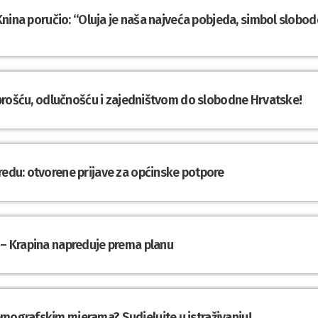
z Knina poručio: “Oluja je naša najveća pobjeda, simbol slobod
Hrabrošću, odlučnošću i zajedništvom do slobodne Hrvatske!
redu: otvorene prijave za općinske potpore
 – Krapina napreduje prema planu
emografskim mjerama? Sudjelujte u istraživanju!