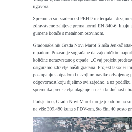
ugovora.
Spremnici su izrađeni od PEHD materijala i dizajnir
zdravstvene zahtjeve prema normi EN 840-6. Imaju ut
gumene kotače s metalnom osovinom.
Gradonačelnik Grada Novi Marof Siniša Jenkač istakn
otpadom. Pozvao je sugrađane da zajedničkim naporim
količine nerazvrstanog otpada. „Ovaj projekt predstav
osiguramo zdravlje naših građana. Projekt također im
postupanju s otpadom i usvojimo navike odvojenog pri
odgovornost koju dijelimo svi zajedno, a uz podršku 
spremnika predstavlja ulaganje u našu budućnost i bo
Podsjetimo, Gradu Novi Marof ranije je odobreno su
najviše 399.480 kuna s PDV-om, što čini 40 posto pro