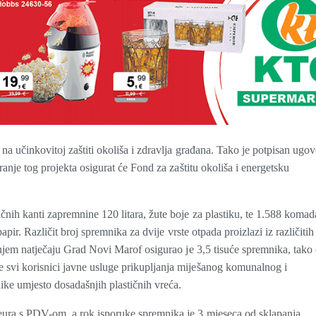
a učinkovitoj zaštiti okoliša i zdravlja građana. Tako je potpisan ugov
anje tog projekta osigurat će Fond za zaštitu okoliša i energetsku
nih kanti zapremnine 120 litara, žute boje za plastiku, te 1.588 komad
apir. Različit broj spremnika za dvije vrste otpada proizlazi iz različitih
šnjem natječaju Grad Novi Marof osigurao je 3,5 tisuće spremnika, tako
svi korisnici javne usluge prikupljanja miješanog komunalnog i
ike umjesto dosadašnjih plastičnih vreća.
ura s PDV-om, a rok isporuke spremnika je 3 mjeseca od sklapanja