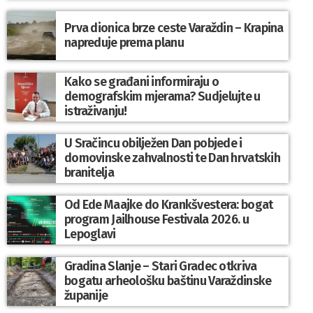
Prva dionica brze ceste Varaždin – Krapina
napreduje prema planu
Kako se građani informiraju o
demografskim mjerama? Sudjelujte u
istraživanju!
U Sračincu obilježen Dan pobjede i
domovinske zahvalnosti te Dan hrvatskih
branitelja
Od Ede Maajke do Krankšvestera: bogat
program Jailhouse Festivala 2026. u
Lepoglavi
Gradina Slanje – Stari Gradec otkriva
bogatu arheološku baštinu Varaždinske
županije