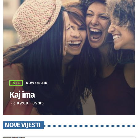
INFO
NOW ON AIR
Kaj ima
09:00 - 09:05
access_time
NOVE VIJESTI