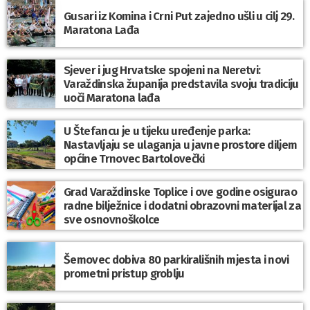
Gusari iz Komina i Crni Put zajedno ušli u cilj 29.
Maratona Lađa
Sjever i jug Hrvatske spojeni na Neretvi:
Varaždinska županija predstavila svoju tradiciju
uoči Maratona lađa
U Štefancu je u tijeku uređenje parka:
Nastavljaju se ulaganja u javne prostore diljem
općine Trnovec Bartolovečki
Grad Varaždinske Toplice i ove godine osigurao
radne bilježnice i dodatni obrazovni materijal za
sve osnovnoškolce
Šemovec dobiva 80 parkirališnih mjesta i novi
prometni pristup groblju