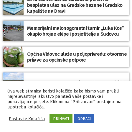
besplatan ulaz na Gradske bazene i Gradsko
kupalište na Dravi
Memorijalni malonogometni turnir „Luka Kos”
okupio brojne ekipe i posjetitelje u Sudovcu
Općina Vidovec ulaže u poljoprivredu: otvorene
prijave za općinske potpore
Sve spremno za otvorenje stadiona u Hrašćici!
Ova web stranica koristi kolačiće kako bismo vam pružili
najrelevantnije iskustvo pamteći vaše postavke i
ponavljajuće posjete. Klikom na "Prihvaćam" pristajete na
Prva dionica brze ceste Varaždin – Krapina
upotrebu kolačića.
napreduje prema planu
Postavke Kolačića
PRIHVATI
ODBACI
Kako se građani informiraju o demografskim