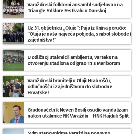
Varaždinski folklorni ansambl sudjelovao na
Triangle Folklore Festivalu u Danskoj
Uz 31. obljetnicu „Oluje“; Puja iz Knina poručio:
“Oluja je naša najveća pobjeda, simbol slobode i
zajedništva!”
U odličnoj utakmici i ambijentu, Varteks na
otvorenju stadiona odigrao 1:1 s Mariborom
Varaždinski branitelji u Oluji: Hrabrošću,
odlučnošću i zajedništvom do slobodne
Hrvatske!
Gradonačelnik Neven Bosilj osudio vandalizam
nakon utakmice NK Varaždin – HNK Hajduk Split
Svim stanovnicima Varaždina ponovno