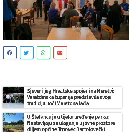
Sjever i jug Hrvatske spojeni na Neretvi:
Varaždinska županija predstavila svoju
tradiciju uoči Maratona lađa
U Štefancu je u tijeku uređenje parka:
Nastavljaju se ulaganja u javne prostore
diljem općine Trnovec Bartolovečki