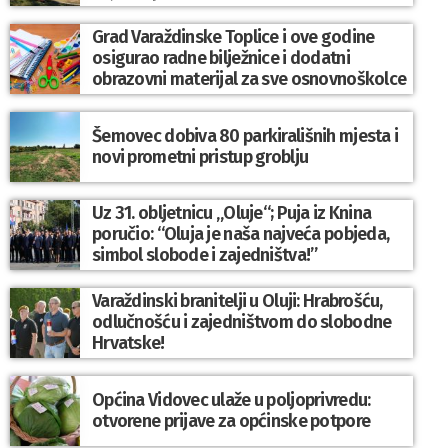
Grad Varaždinske Toplice i ove godine
osigurao radne bilježnice i dodatni
obrazovni materijal za sve osnovnoškolce
Šemovec dobiva 80 parkirališnih mjesta i
novi prometni pristup groblju
Uz 31. obljetnicu „Oluje“; Puja iz Knina
poručio: “Oluja je naša najveća pobjeda,
simbol slobode i zajedništva!”
Varaždinski branitelji u Oluji: Hrabrošću,
odlučnošću i zajedništvom do slobodne
Hrvatske!
Općina Vidovec ulaže u poljoprivredu:
otvorene prijave za općinske potpore