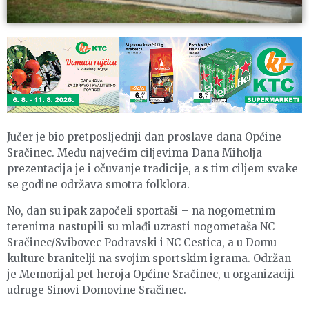
Jučer je bio pretposljednji dan proslave dana Općine
Sračinec. Među najvećim ciljevima Dana Miholja
prezentacija je i očuvanje tradicije, a s tim ciljem svake
se godine održava smotra folklora.
No, dan su ipak započeli sportaši – na nogometnim
terenima nastupili su mlađi uzrasti nogometaša NC
Sračinec/Svibovec Podravski i NC Cestica, a u Domu
kulture branitelji na svojim sportskim igrama. Održan
je Memorijal pet heroja Općine Sračinec, u organizaciji
udruge Sinovi Domovine Sračinec.