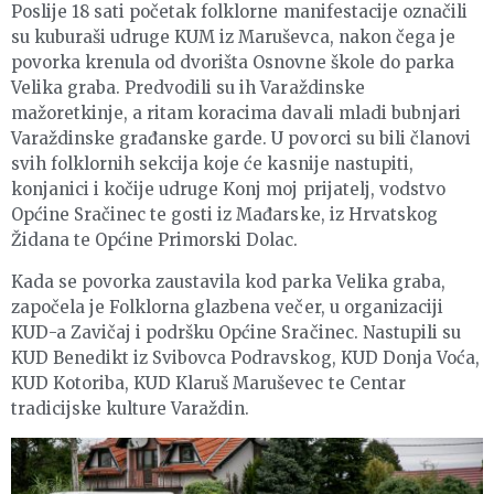
Poslije 18 sati početak folklorne manifestacije označili
su kuburaši udruge KUM iz Maruševca, nakon čega je
povorka krenula od dvorišta Osnovne škole do parka
Velika graba. Predvodili su ih Varaždinske
mažoretkinje, a ritam koracima davali mladi bubnjari
Varaždinske građanske garde. U povorci su bili članovi
svih folklornih sekcija koje će kasnije nastupiti,
konjanici i kočije udruge Konj moj prijatelj, vodstvo
Općine Sračinec te gosti iz Mađarske, iz Hrvatskog
Židana te Općine Primorski Dolac.
Kada se povorka zaustavila kod parka Velika graba,
započela je Folklorna glazbena večer, u organizaciji
KUD-a Zavičaj i podršku Općine Sračinec. Nastupili su
KUD Benedikt iz Svibovca Podravskog, KUD Donja Voća,
KUD Kotoriba, KUD Klaruš Maruševec te Centar
tradicijske kulture Varaždin.