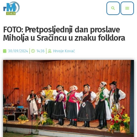
search
menu
FOTO: Pretposljednji dan proslave
Miholja u Sračincu u znaku folklora
30/09/2024
14:36
Hrvoje Kovač