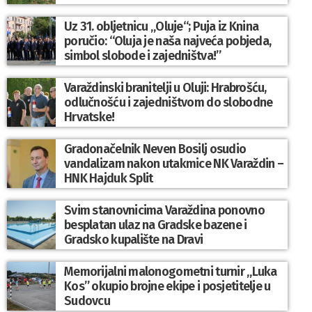
Uz 31. obljetnicu „Oluje“; Puja iz Knina
poručio: “Oluja je naša najveća pobjeda,
simbol slobode i zajedništva!”
Varaždinski branitelji u Oluji: Hrabrošću,
odlučnošću i zajedništvom do slobodne
Hrvatske!
Gradonačelnik Neven Bosilj osudio
vandalizam nakon utakmice NK Varaždin –
HNK Hajduk Split
Svim stanovnicima Varaždina ponovno
besplatan ulaz na Gradske bazene i
Gradsko kupalište na Dravi
Memorijalni malonogometni turnir „Luka
Kos” okupio brojne ekipe i posjetitelje u
Sudovcu