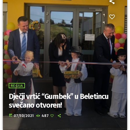
REGIJA
Dječji vrtić “Gumbek” u Beletincu
svečano otvoren!
today
07/10/2021
487