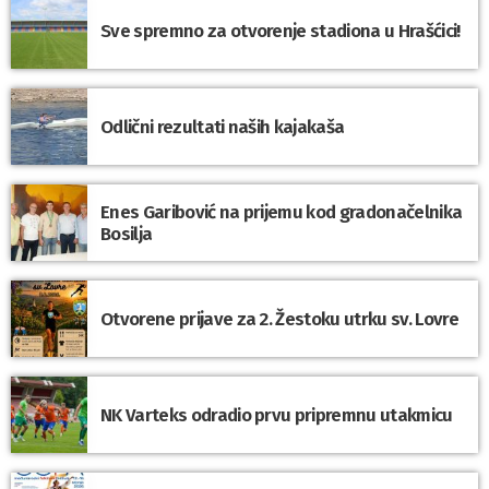
Sve spremno za otvorenje stadiona u Hrašćici!
Odlični rezultati naših kajakaša
Enes Garibović na prijemu kod gradonačelnika
Bosilja
Otvorene prijave za 2. Žestoku utrku sv. Lovre
NK Varteks odradio prvu pripremnu utakmicu