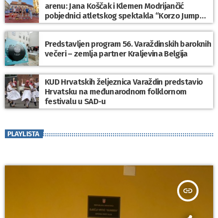
arenu: Jana Koščak i Klemen Modrijančić
pobjednici atletskog spektakla “Korzo Jump
2026”
Predstavljen program 56. Varaždinskih baroknih
večeri – zemlja partner Kraljevina Belgija
KUD Hrvatskih željeznica Varaždin predstavio
Hrvatsku na međunarodnom folklornom
festivalu u SAD-u
PLAYLISTA
insert_link