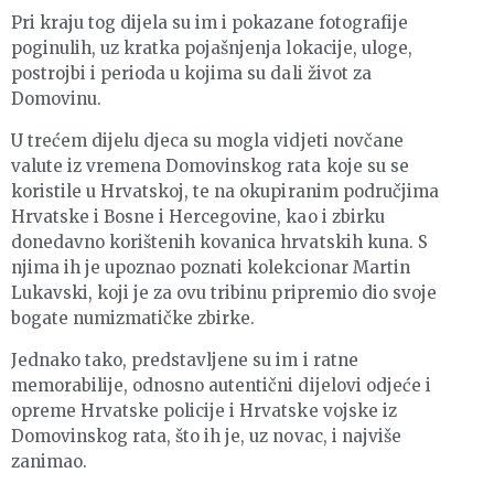
Pri kraju tog dijela su im i pokazane fotografije
poginulih, uz kratka pojašnjenja lokacije, uloge,
postrojbi i perioda u kojima su dali život za
Domovinu.
U trećem dijelu djeca su mogla vidjeti novčane
valute iz vremena Domovinskog rata koje su se
koristile u Hrvatskoj, te na okupiranim područjima
Hrvatske i Bosne i Hercegovine, kao i zbirku
donedavno korištenih kovanica hrvatskih kuna. S
njima ih je upoznao poznati kolekcionar Martin
Lukavski, koji je za ovu tribinu pripremio dio svoje
bogate numizmatičke zbirke.
Jednako tako, predstavljene su im i ratne
memorabilije, odnosno autentični dijelovi odjeće i
opreme Hrvatske policije i Hrvatske vojske iz
Domovinskog rata, što ih je, uz novac, i najviše
zanimao.