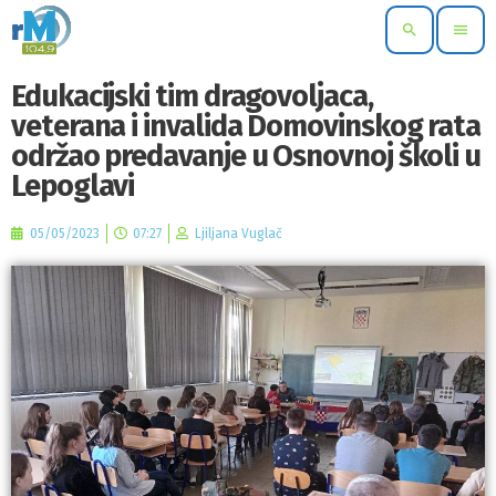
search
menu
Edukacijski tim dragovoljaca,
veterana i invalida Domovinskog rata
održao predavanje u Osnovnoj školi u
Lepoglavi
05/05/2023
07:27
Ljiljana Vuglač