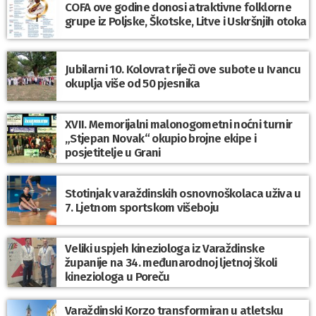
COFA ove godine donosi atraktivne folklorne
grupe iz Poljske, Škotske, Litve i Uskršnjih otoka
Jubilarni 10. Kolovrat riječi ove subote u Ivancu
okuplja više od 50 pjesnika
XVII. Memorijalni malonogometni noćni turnir
„Stjepan Novak“ okupio brojne ekipe i
posjetitelje u Grani
Stotinjak varaždinskih osnovnoškolaca uživa u
7. Ljetnom sportskom višeboju
Veliki uspjeh kineziologa iz Varaždinske
županije na 34. međunarodnoj ljetnoj školi
kineziologa u Poreču
Varaždinski Korzo transformiran u atletsku