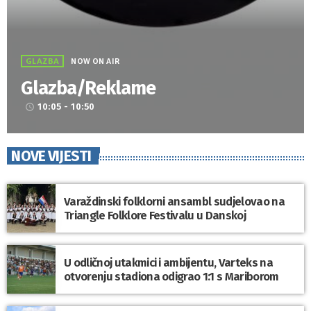
GLAZBA
NOW ON AIR
Glazba/Reklame
10:05 - 10:50
access_time
NOVE VIJESTI
Varaždinski folklorni ansambl sudjelovao na
Triangle Folklore Festivalu u Danskoj
U odličnoj utakmici i ambijentu, Varteks na
otvorenju stadiona odigrao 1:1 s Mariborom