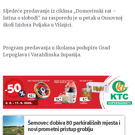
Sljedeće predavanje iz ciklusa „Domovinski rat –
Istina o slobodi“ na rasporedu je u petak u Osnovnoj
školi Izidora Poljaka u Višnjici.
Program predavanja u školama podupiru Grad
Lepoglava i Varaždinska županija.
Šemovec dobiva 80 parkirališnih mjesta i
novi prometni pristup groblju