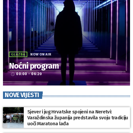
GLAZBA
NOW ON AIR
Noćni program
00:00 - 06:20
access_time
NOVE VIJESTI
Sjever i jug Hrvatske spojeni na Neretvi:
Varaždinska županija predstavila svoju tradiciju
uoči Maratona lađa