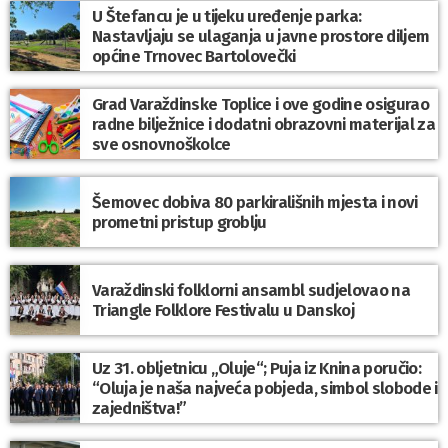
U Štefancu je u tijeku uređenje parka:
Nastavljaju se ulaganja u javne prostore diljem
općine Trnovec Bartolovečki
Grad Varaždinske Toplice i ove godine osigurao
radne bilježnice i dodatni obrazovni materijal za
sve osnovnoškolce
Šemovec dobiva 80 parkirališnih mjesta i novi
prometni pristup groblju
Varaždinski folklorni ansambl sudjelovao na
Triangle Folklore Festivalu u Danskoj
Uz 31. obljetnicu „Oluje“; Puja iz Knina poručio:
“Oluja je naša najveća pobjeda, simbol slobode i
zajedništva!”