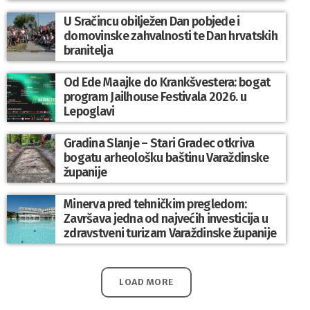
U Sračincu obilježen Dan pobjede i
domovinske zahvalnosti te Dan hrvatskih
branitelja
Od Ede Maajke do Krankšvestera: bogat
program Jailhouse Festivala 2026. u
Lepoglavi
Gradina Slanje – Stari Gradec otkriva
bogatu arheološku baštinu Varaždinske
županije
Minerva pred tehničkim pregledom:
Završava jedna od najvećih investicija u
zdravstveni turizam Varaždinske županije
LOAD MORE