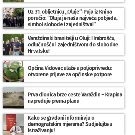
Uz 31. obljetnicu „Oluje“; Puja iz Knina
poručio: “Oluja je naša najveća pobjeda,
simbol slobode i zajedništva!”
Varaždinski branitelji u Oluji: Hrabrošću,
odlučnošću i zajedništvom do slobodne
Hrvatske!
Općina Vidovec ulaže u poljoprivredu:
otvorene prijave za općinske potpore
Prva dionica brze ceste Varaždin – Krapina
napreduje prema planu
Kako se građani informiraju o
demografskim mjerama? Sudjelujte u
istraživanju!