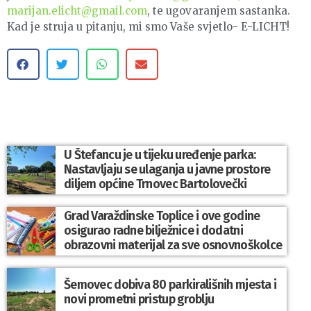
marijan.elicht@gmail.com
, te ugovaranjem sastanka.
Kad je struja u pitanju, mi smo Vaše svjetlo- E-LICHT!
U Štefancu je u tijeku uređenje parka:
Nastavljaju se ulaganja u javne prostore
diljem općine Trnovec Bartolovečki
Grad Varaždinske Toplice i ove godine
osigurao radne bilježnice i dodatni
obrazovni materijal za sve osnovnoškolce
Šemovec dobiva 80 parkirališnih mjesta i
novi prometni pristup groblju