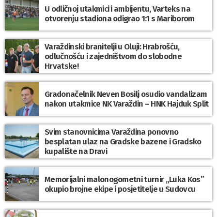
U odličnoj utakmici i ambijentu, Varteks na
otvorenju stadiona odigrao 1:1 s Mariborom
Varaždinski branitelji u Oluji: Hrabrošću,
odlučnošću i zajedništvom do slobodne
Hrvatske!
Gradonačelnik Neven Bosilj osudio vandalizam
nakon utakmice NK Varaždin – HNK Hajduk Split
Svim stanovnicima Varaždina ponovno
besplatan ulaz na Gradske bazene i Gradsko
kupalište na Dravi
Memorijalni malonogometni turnir „Luka Kos”
okupio brojne ekipe i posjetitelje u Sudovcu