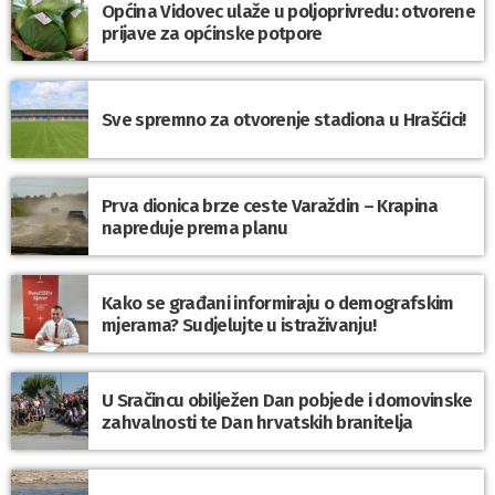
Općina Vidovec ulaže u poljoprivredu: otvorene
prijave za općinske potpore
Sve spremno za otvorenje stadiona u Hrašćici!
Prva dionica brze ceste Varaždin – Krapina
napreduje prema planu
Kako se građani informiraju o demografskim
mjerama? Sudjelujte u istraživanju!
U Sračincu obilježen Dan pobjede i domovinske
zahvalnosti te Dan hrvatskih branitelja