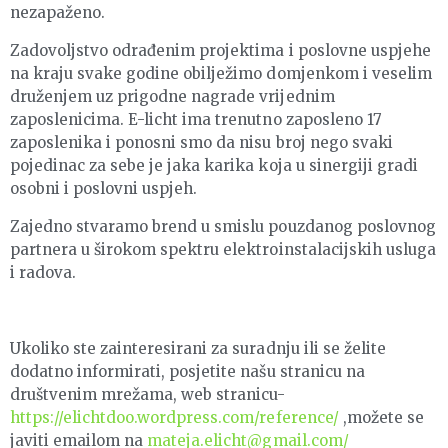
nezapaženo.
Zadovoljstvo odrađenim projektima i poslovne uspjehe
na kraju svake godine obilježimo domjenkom i veselim
druženjem uz prigodne nagrade vrijednim
zaposlenicima. E-licht ima trenutno zaposleno 17
zaposlenika i ponosni smo da nisu broj nego svaki
pojedinac za sebe je jaka karika koja u sinergiji gradi
osobni i poslovni uspjeh.
Zajedno stvaramo brend u smislu pouzdanog poslovnog
partnera u širokom spektru elektroinstalacijskih usluga
i radova.
Ukoliko ste zainteresirani za suradnju ili se želite
dodatno informirati, posjetite našu stranicu na
društvenim mrežama, web stranicu-
https://elichtdoo.wordpress.com/reference/
,možete se
javiti emailom na
mateja.elicht@gmail.com/