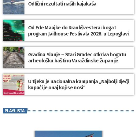
Odlični rezultati naših kajakaša
Od Ede Maajke do Krankšvestera: bogat
program Jailhouse Festivala 2026. u Lepoglavi
Gradina Slanje – Stari Gradec otkriva bogatu
arheološku baštinu Varaždinske županije
U tijeku je nacionalna kampanja „Najbolji dječji
kupaći je onaj koji se nosi“
PLAYLISTA