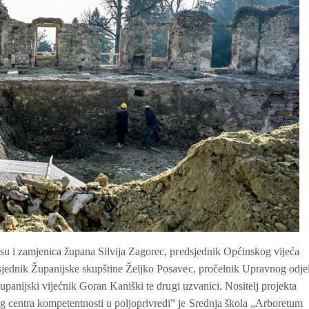
 su i zamjenica župana Silvija Zagorec, predsjednik Općinskog vijeća
dsjednik Županijske skupštine Željko Posavec, pročelnik Upravnog odje
županijski vijećnik Goran Kaniški te drugi uzvanici. Nositelj projekta
 centra kompetentnosti u poljoprivredi” je Srednja škola „Arboretum