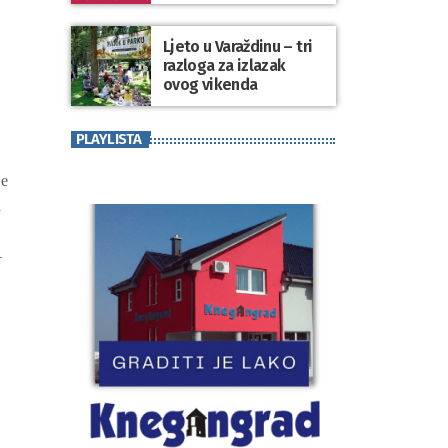
koji se nosi“
Ljeto u Varaždinu – tri
razloga za izlazak
ovog vikenda
PLAYLISTA
je
a
–