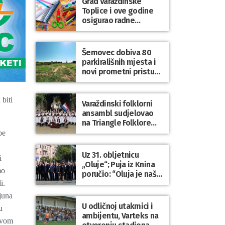
Grad Varaždinske
Bartolovečki
Toplice i ove godine
osigurao radne
bilježnice i dodatni
obrazovni materijal za
sve osnovnoškolce
Šemovec dobiva 80
parkirališnih mjesta i
novi prometni pristup
groblju
biti
Varaždinski folklorni
ansambl sudjelovao
na Triangle Folklore
Festivalu u Danskoj
be
Uz 31. obljetnicu
i
„Oluje“; Puja iz Knina
mo
poručio: “Oluja je naša
najveća pobjeda,
i.
simbol slobode i
juna
zajedništva!”
U odličnoj utakmici i
u
ambijentu, Varteks na
ovom