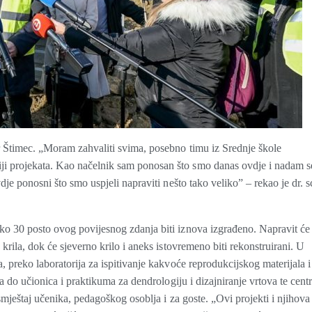
ir Štimec. „Moram zahvaliti svima, posebno timu iz Srednje škole
ji projekata. Kao načelnik sam ponosan što smo danas ovdje i nadam s
dje ponosni što smo uspjeli napraviti nešto tako veliko” – rekao je dr. s
ko 30 posto ovog povijesnog zdanja biti iznova izgrađeno. Napravit će
 krila, dok će sjeverno krilo i aneks istovremeno biti rekonstruirani. U
, preko laboratorija za ispitivanje kakvoće reprodukcijskog materijala i
pa do učionica i praktikuma za dendrologiju i dizajniranje vrtova te cent
 smještaj učenika, pedagoškog osoblja i za goste. „Ovi projekti i njihova