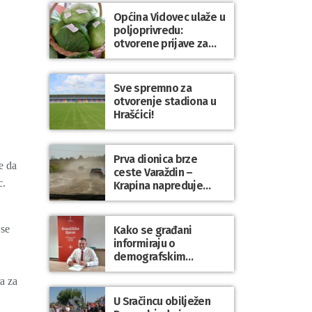
Općina Vidovec ulaže u
poljoprivredu:
otvorene prijave za
općinske potpore
Sve spremno za
otvorenje stadiona u
Hrašćici!
Prva dionica brze
e da
ceste Varaždin –
c.
Krapina napreduje
prema planu
 se
Kako se građani
informiraju o
demografskim
mjerama? Sudjelujte u
ra za
istraživanju!
U Sračincu obilježen