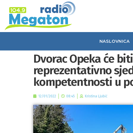
NASLOVNICA
Dvorac Opeka će biti
reprezentativno sje
kompetentnosti u po
12/01/2022
08:45
Kristina Ljubić