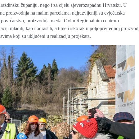
 Varaždinsku županiju, nego i za cijelu sjeverozapadnu Hrvatsku. U
dna proizvodnja na malim parcelama, najrazvijeniji su cvjećarska
vo, povrćarstvo, proizvodnja meda. Ovim Regionalnim centrom
iji mladih, kao i odraslih, a time i iskorak u poljoprivrednoj proizvodn
svima koji su uključeni u realizaciju projekata.