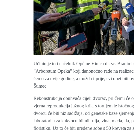
Učinio je to i načelnik Općine Vinica dr. sc. Branim
“Arboretum Opeka” koji danonoćno rade na realizaci
ćemo za dvije godine, a možda i prije, svi opet biti ov
Štimec.
Rekonstrukcija obuhvaća cijeli dvorac, pri čemu će o
vjerna reprodukcija južnog krila s tornjem te istočnog
dvorcu će biti niz sadržaja, od genetske baze sjemenja
laboratorija za kakvoću biljnih ulja, vina, meda, tla, 
floristiku. Uz to će biti uređene sobe s 50 kreveta za