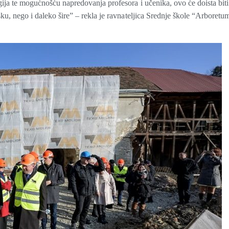
gija te mogućnošću napredovanja profesora i učenika, ovo će doista biti
sku, nego i daleko šire” – rekla je ravnateljica Srednje škole “Arboretu