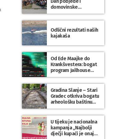
Dan pobjede i
domovinske
m
zahvalnosti te Dan
hrvatskih branitelja
Odlični rezultati naših
kajakaša
Od Ede Maajke do
Krankšvestera: bogat
program Jailhouse
Festivala 2026. u
Lepoglavi
Gradina Slanje – Stari
Gradec otkriva bogatu
arheološku baštinu
Varaždinske županije
U tijeku je nacionalna
kampanja „Najbolji
dječji kupaći je onaj