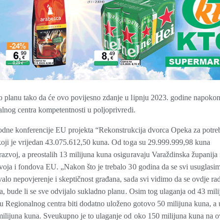
o planu tako da će ovo povijesno zdanje u lipnju 2023. godine napokon 
alnog centra kompetentnosti u poljoprivredi.
 uvodne konferencije EU projekta “Rekonstrukcija dvorca Opeka za potre
 koji je vrijedan 43.075.612,50 kuna. Od toga su 29.999.999,98 kuna
azvoj, a preostalih 13 milijuna kuna osiguravaju Varaždinska županija 
voja i fondova EU. „Nakon što je trebalo 30 godina da se svi usuglasi
alo nepovjerenje i skeptičnost građana, sada svi vidimo da se ovdje rad
a, bude li se sve odvijalo sukladno planu. Osim tog ulaganja od 43 mili
 Regionalnog centra biti dodatno uloženo gotovo 50 milijuna kuna, a 
 milijuna kuna. Sveukupno je to ulaganje od oko 150 milijuna kuna na 