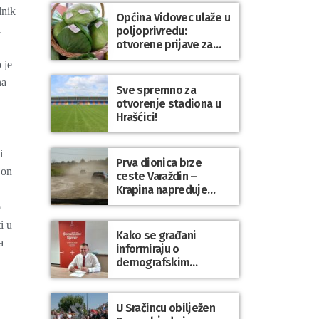
dnik
Općina Vidovec ulaže u
i
poljoprivredu:
otvorene prijave za
općinske potpore
 je
na
Sve spremno za
otvorenje stadiona u
Hrašćici!
i
Prva dionica brze
jon
ceste Varaždin –
Krapina napreduje
prema planu
o
i u
Kako se građani
a
informiraju o
demografskim
mjerama? Sudjelujte u
istraživanju!
U Sračincu obilježen