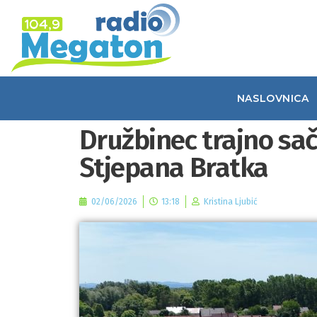
NASLOVNICA
Družbinec trajno sa
Stjepana Bratka
02/06/2026
13:18
Kristina Ljubić