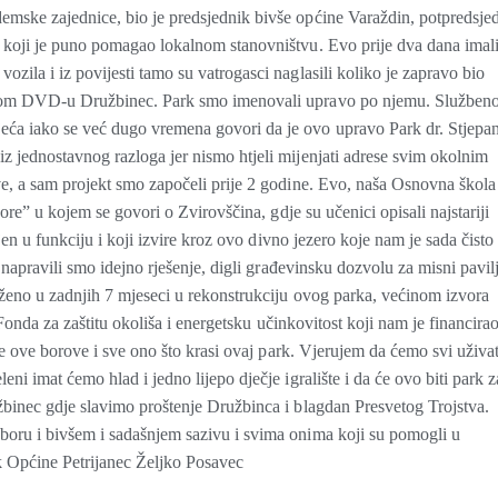
mske zajednice, bio je predsjednik bivše općine Varaždin, potpredsje
 koji je puno pomagao lokalnom stanovništvu. Evo prije dva dana imal
ila i iz povijesti tamo su vatrogasci naglasili koliko je zapravo bio
amom DVD-u Družbinec. Park smo imenovali upravo po njemu. Službeno
ća iako se već dugo vremena govori da je ovo upravo Park dr. Stjepa
 jednostavnog razloga jer nismo htjeli mijenjati adrese svim okolnim
ve, a sam projekt smo započeli prije 2 godine. Evo, naša Osnovna škola
vore” u kojem se govori o Zvirovščina, gdje su učenici opisali najstariji
jen u funkciju i koji izvire kroz ovo divno jezero koje nam je sada čisto 
 napravili smo idejno rješenje, digli građevinsku dozvolu za misni pavil
oženo u zadnjih 7 mjeseci u rekonstrukciju ovog parka, većinom izvora
 Fonda za zaštitu okoliša i energetsku učinkovitost koji nam je financira
ve ove borove i sve ono što krasi ovaj park. Vjerujem da ćemo svi uživat
i imat ćemo hlad i jedno lijepo dječje igralište i da će ovo biti park z
žbinec gdje slavimo proštenje Družbinca i blagdan Presvetog Trojstva.
oru i bivšem i sadašnjem sazivu i svima onima koji su pomogli u
ik Općine Petrijanec Željko Posavec