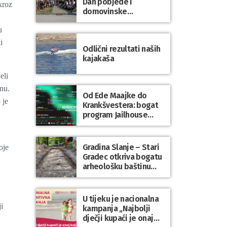
Dan pobjede i
kroz
domovinske
zahvalnosti te Dan
u
hrvatskih branitelja
i
Odlični rezultati naših
kajakaša
eli
enu.
Od Ede Maajke do
 je
Krankšvestera: bogat
program Jailhouse
Festivala 2026. u
Lepoglavi
Gradina Slanje – Stari
oje
Gradec otkriva bogatu
arheološku baštinu
Varaždinske županije
U tijeku je nacionalna
i
kampanja „Najbolji
dječji kupaći je onaj