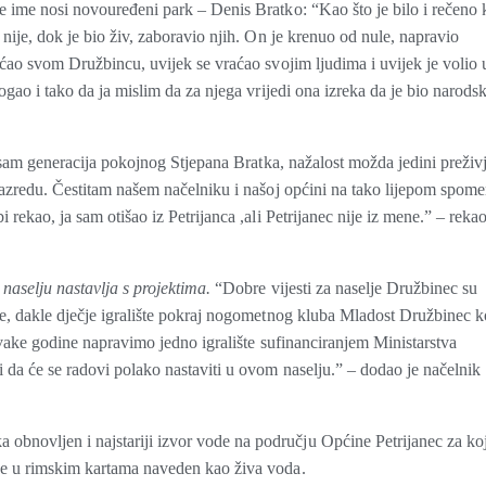
je ime nosi novouređeni park – Denis Bratko: “Kao što je bilo i rečeno 
 nije, dok je bio živ, zaboravio njih. On je krenuo od nule, napravio
raćao svom Družbincu, uvijek se vraćao svojim ljudima i uvijek je volio 
mogao i tako da ja mislim da za njega vrijedi ona izreka da je bio narodsk
če sam generacija pokojnog Stjepana Bratka, nažalost možda jedini preživj
 razredu. Čestitam našem načelniku i našoj općini na tako lijepom spom
 rekao, ja sam otišao iz Petrijanca ,ali Petrijanec nije iz mene.” – rekao
 naselju nastavlja s projektima.
“Dobre vijesti za naselje Družbinec su
šte, dakle dječje igralište pokraj nogometnog kluba Mladost Družbinec k
 Svake godine napravimo jedno igralište sufinanciranjem Ministarstva
i da će se radovi polako nastaviti u ovom naselju.” – dodao je načelnik
bnovljen i najstariji izvor vode na području Općine Petrijanec za koj
 je u rimskim kartama naveden kao živa voda.