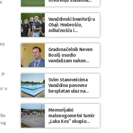
otvorenju stadiona
im
odigrao 1:1 s
Mariborom
Varaždinski branitelji u
Oluji: Hrabrošću,
odlučnošću i
zajedništvom do
slobodne Hrvatske!
moj
Gradonačelnik Neven
Bosilj osudio
U
vandalizam nakon
utakmice NK Varaždin
– HNK Hajduk Split
 je
Svim stanovnicima
Varaždina ponovno
ec u
besplatan ulaz na
Gradske bazene i
Gradsko kupalište na
Dravi
Memorijalni
malonogometni turnir
šta
„Luka Kos” okupio
ovog
brojne ekipe i
posjetitelje u Sudovcu