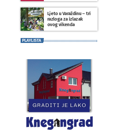
koji se nosi“
Ljeto u Varaždinu – tri
razloga za izlazak
ovog vikenda
PLAYLISTA