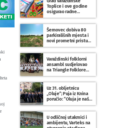
Grad Varaždinske
Bartolovečki
Toplice i ove godine
osigurao radne
bilježnice i dodatni
obrazovni materijal za
sve osnovnoškolce
Šemovec dobiva 80
parkirališnih mjesta i
novi prometni pristup
groblju
ski
Varaždinski folklorni
a
ansambl sudjelovao
na Triangle Folklore
Festivalu u Danskoj
teta
Uz 31. obljetnicu
„Oluje“; Puja iz Knina
poručio: “Oluja je naša
koj
najveća pobjeda,
simbol slobode i
e
zajedništva!”
U odličnoj utakmici i
ambijentu, Varteks na