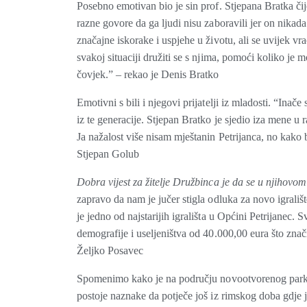
Posebno emotivan bio je sin prof. Stjepana Bratka či
razne govore da ga ljudi nisu zaboravili jer on nikada
značajne iskorake i uspjehe u životu, ali se uvijek v
svakoj situaciji družiti se s njima, pomoći koliko je 
čovjek.” – rekao je Denis Bratko
Emotivni s bili i njegovi prijatelji iz mladosti. “Ina
iz te generacije. Stjepan Bratko je sjedio iza mene u
Ja nažalost više nisam mještanin Petrijanca, no kako bi
Stjepan Golub
Dobra vijest za žitelje Družbinca je da se u njihovom
zapravo da nam je jučer stigla odluka za novo igrali
je jedno od najstarijih igrališta u Općini Petrijanec.
demografije i useljeništva od 40.000,00 eura što znač
Željko Posavec
Spomenimo kako je na području novootvorenog parka o
postoje naznake da potječe još iz rimskog doba gdje