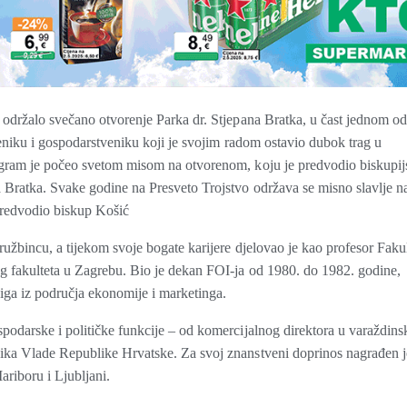
 održalo svečano otvorenje Parka dr. Stjepana Bratka, u čast jednom od
veniku i gospodarstveniku koji je svojim radom ostavio dubok trag u
ogram je počeo svetom misom na otvorenom, koju je predvodio biskupij
 Bratka. Svake godine na Presveto Trojstvo održava se misno slavlje n
redvodio biskup Košić
ružbincu, a tijekom svoje bogate karijere djelovao je kao profesor Fakul
g fakulteta u Zagrebu. Bio je dekan FOI-ja od 1980. do 1982. godine,
njiga iz područja ekonomije i marketinga.
podarske i političke funkcije – od komercijalnog direktora u varaždins
ika Vlade Republike Hrvatske. Za svoj znanstveni doprinos nagrađen j
ariboru i Ljubljani.