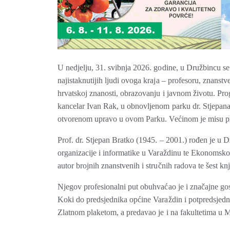
U nedjelju, 31. svibnja 2026. godine, u Družbincu se
najistaknutijih ljudi ovoga kraja – profesoru, znanst
hrvatskoj znanosti, obrazovanju i javnom životu. Pr
kancelar Ivan Rak, u obnovljenom parku dr. Stjepana
otvorenom upravo u ovom Parku. Većinom je misu p
Prof. dr. Stjepan Bratko (1945. – 2001.) rođen je u D
organizacije i informatike u Varaždinu te Ekonomsko
autor brojnih znanstvenih i stručnih radova te šest k
Njegov profesionalni put obuhvaćao je i značajne gos
Koki do predsjednika općine Varaždin i potpredsjedn
Zlatnom plaketom, a predavao je i na fakultetima u M