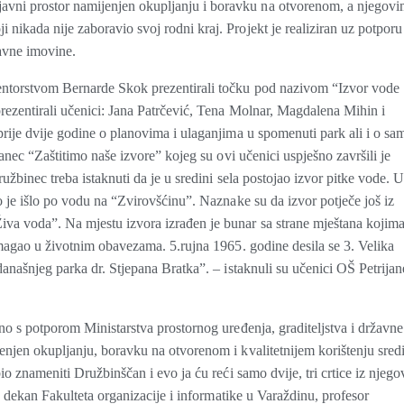
vni prostor namijenjen okupljanju i boravku na otvorenom, a njegov
nikada nije zaboravio svoj rodni kraj. Projekt je realiziran uz potporu
žavne imovine.
entorstvom Bernarde Skok prezentirali točku pod nazivom “Izvor vode
rezentirali učenici: Jana Patrčević, Tena Molnar, Magdalena Mihin i
prije dvije godine o planovima i ulaganjima u spomenuti park ali i o sa
janec “Zaštitimo naše izvore” kojeg su ovi učenici uspješno završili je
užbinec treba istaknuti da je u sredini sela postojao izvor pitke vode. 
o je išlo po vodu na “Zvirovšćinu”. Naznake su da izvor potječe još iz
va voda”. Na mjestu izvora izrađen je bunar sa strane mještana kojima
omagao u životnim obavezama. 5.rujna 1965. godine desila se 3. Velika
današnjeg parka dr. Stjepana Bratka”. – istaknuli su učenici OŠ Petrijan
no s potporom Ministarstva prostornog uređenja, graditeljstva i državne
enjen okupljanju, boravku na otvorenom i kvalitetnijem korištenju sredi
io znameniti Družbinščan i evo ja ću reći samo dvije, tri crtice iz njeg
je dekan Fakulteta organizacije i informatike u Varaždinu, profesor