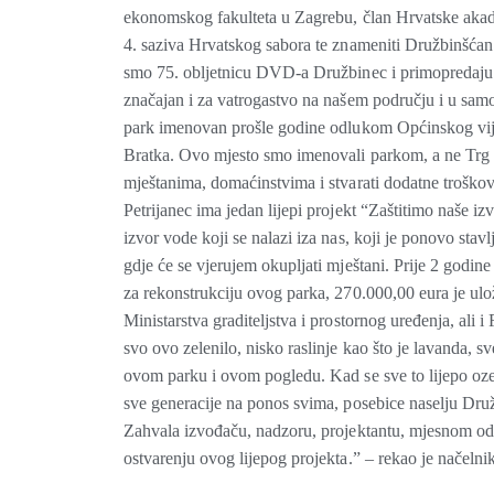
ekonomskog fakulteta u Zagrebu, član Hrvatske akade
4. saziva Hrvatskog sabora te znameniti Družbinšćan
smo 75. obljetnicu DVD-a Družbinec i primopredaju voz
značajan i za vatrogastvo na našem području i u s
park imenovan prošle godine odlukom Općinskog vije
Bratka. Ovo mjesto smo imenovali parkom, a ne Trg iz
mještanima, domaćinstvima i stvarati dodatne troško
Petrijanec ima jedan lijepi projekt “Zaštitimo naše iz
izvor vode koji se nalazi iza nas, koji je ponovo stavl
gdje će se vjerujem okupljati mještani. Prije 2 godine
za rekonstrukciju ovog parka, 270.000,00 eura je ul
Ministarstva graditeljstva i prostornog uređenja, ali i
svo ovo zelenilo, nisko raslinje kao što je lavanda, s
ovom parku i ovom pogledu. Kad se sve to lijepo ozelen
sve generacije na ponos svima, posebice naselju Dru
Zahvala izvođaču, nadzoru, projektantu, mjesnom odb
ostvarenju ovog lijepog projekta.” – rekao je načeln