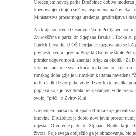
Uređenjem novog parka Družbinec dobiva moderan ja
imenovanjem trajno se čuva uspomena na čovjeka koji 
Ministarstva prostornoga uređenja, graditeljstva i dr
Na kraju su učenici Osnovne škole Petrijanec pod m
Zvirovščina u parku dr. Stjepana Bratka”. Točku su p
Patrick Levanić. U OŠ Petrijanec razgovaralo se još 
povijesti izvora i jezera. Projekt Osnovne škole Petri
primjer odgovornosti, znanja i brige za okoliš. “Za Dr
vrijeme kada nije svaka kuća imala bunare, cijelo sel
rimskog doba gdje je u rimskim kartama navedena “Ži
to bio jedini izvor pitke vode. Izvor im je uvelike p
poplava koja je rezultirala prelijevanjem vode preko 
svojoj “priči” o Zvirovščini
Uređenjem parka dr. Stjepana Bratka koje je realizira
imovine, Družbinec je dobio novi javni prostor namij
mjesta. “Otvorenje parka dr. Stjepana Bratka koji je b
života. Prije svega obilježilo ga je obrazovanje, bio 