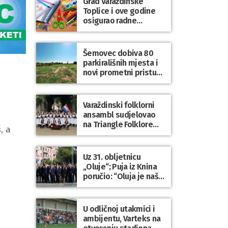
Grad Varaždinske
Bartolovečki
Toplice i ove godine
osigurao radne
bilježnice i dodatni
obrazovni materijal za
sve osnovnoškolce
Šemovec dobiva 80
parkirališnih mjesta i
novi prometni pristup
groblju
Varaždinski folklorni
ansambl sudjelovao
na Triangle Folklore
, a
Festivalu u Danskoj
Uz 31. obljetnicu
„Oluje“; Puja iz Knina
poručio: “Oluja je naša
,
najveća pobjeda,
simbol slobode i
zajedništva!”
U odličnoj utakmici i
ambijentu, Varteks na