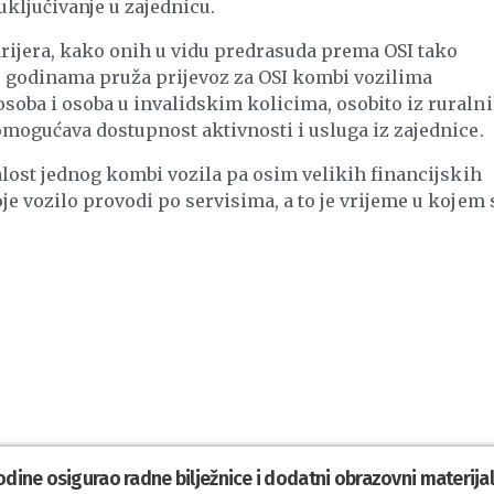
ključivanje u zajednicu.
arijera, kako onih u vidu predrasuda prema OSI tako
vo godinama pruža prijevoz za OSI kombi vozilima
soba i osoba u invalidskim kolicima, osobito iz ruraln
omogućava dostupnost aktivnosti i usluga iz zajednice.
jalost jednog kombi vozila pa osim velikih financijskih
je vozilo provodi po servisima, a to je vrijeme u kojem 
odine osigurao radne bilježnice i dodatni obrazovni materija