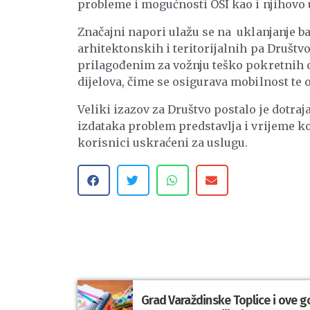
probleme i mogućnosti OSI kao i njihovo u
Značajni napori ulažu se na uklanjanje b
arhitektonskih i teritorijalnih pa Društ
prilagođenim za vožnju teško pokretnih o
dijelova, čime se osigurava mobilnost te 
Veliki izazov za Društvo postalo je dotra
izdataka problem predstavlja i vrijeme ko
korisnici uskraćeni za uslugu.
Grad Varaždinske Toplice i ove g