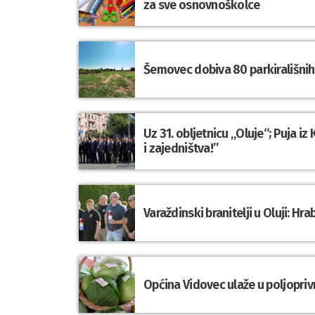
za sve osnovnoškolce
Šemovec dobiva 80 parkirališnih 
Uz 31. obljetnicu „Oluje“; Puja i
i zajedništva!”
Varaždinski branitelji u Oluji: 
Općina Vidovec ulaže u poljopriv