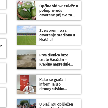
Općina Vidovec ulaže u
poljoprivredu:
otvorene prijave za
općinske potpore
Sve spremno za
otvorenje stadiona u
Hrašćici!
e
Prva dionica brze
ceste Varaždin –
Krapina napreduje
prema planu
Kako se građani
informiraju o
demografskim
mjerama? Sudjelujte u
istraživanju!
U Sračincu obilježen