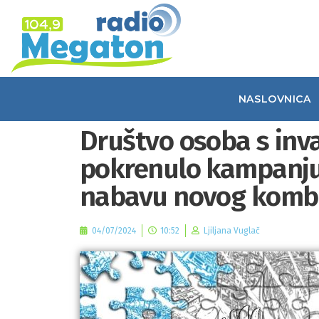
NASLOVNICA
Društvo osoba s inv
pokrenulo kampanju 
nabavu novog kombi
04/07/2024
10:52
Ljiljana Vuglač