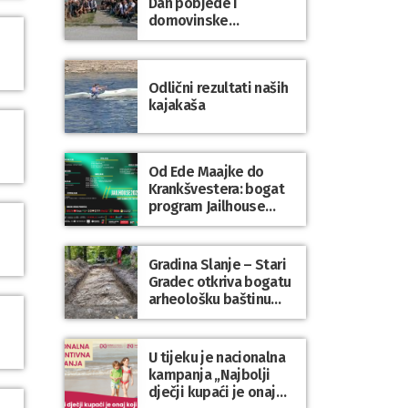
Dan pobjede i
domovinske
zahvalnosti te Dan
hrvatskih branitelja
Odlični rezultati naših
kajakaša
Od Ede Maajke do
Krankšvestera: bogat
program Jailhouse
Festivala 2026. u
Lepoglavi
Gradina Slanje – Stari
Gradec otkriva bogatu
arheološku baštinu
Varaždinske županije
U tijeku je nacionalna
kampanja „Najbolji
dječji kupaći je onaj