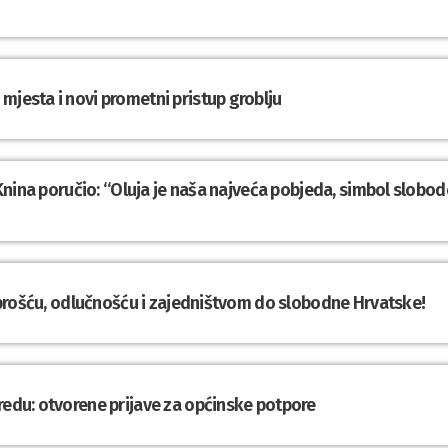
mjesta i novi prometni pristup groblju
z Knina poručio: “Oluja je naša najveća pobjeda, simbol slobod
Hrabrošću, odlučnošću i zajedništvom do slobodne Hrvatske!
redu: otvorene prijave za općinske potpore