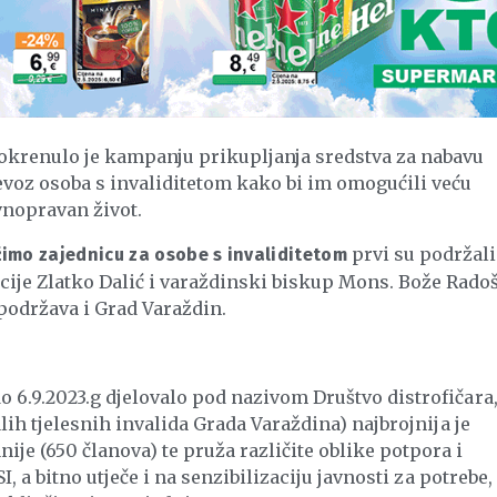
okrenulo je kampanju prikupljanja sredstva za nabavu
voz osoba s invaliditetom kako bi im omogućili veću
vnopravan život.
prvi su podržali
imo zajednicu za osobe s invaliditetom
je Zlatko Dalić i varaždinski biskup Mons. Bože Radoš
podržava i Grad Varaždin.
o 6.9.2023.g djelovalo pod nazivom Društvo distrofičara
alih tjelesnih invalida Grada Varaždina) najbrojnija je
je (650 članova) te pruža različite oblike potpora i
SI, a bitno utječe i na senzibilizaciju javnosti za potrebe,