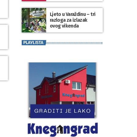
koji se nosi“
Ljeto u Varaždinu – tri
razloga za izlazak
ovog vikenda
PLAYLISTA