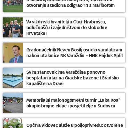
otvorenju stadiona odigrao 1:1 s Mariborom
Varaždinski branitelji u Oluji: Hrabrošću,
odlučnošću i zajedništvom do slobodne
Hrvatske!
Gradonačelnik Neven Bosilj osudio vandalizam
nakon utakmice NK Varaždin – HNK Hajduk Split
Svim stanovnicima Varaždina ponovno
besplatan ulaz na Gradske bazene i Gradsko
kupalište na Dravi
Memorijalni malonogometni turnir „Luka Kos”
okupio brojne ekipe i posjetitelje u Sudovcu
Općina Vidovec ulaže u poljoprivredu: otvorene