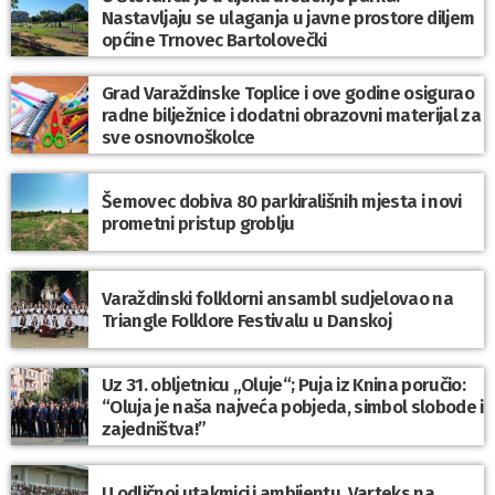
Nastavljaju se ulaganja u javne prostore diljem
općine Trnovec Bartolovečki
Grad Varaždinske Toplice i ove godine osigurao
radne bilježnice i dodatni obrazovni materijal za
sve osnovnoškolce
Šemovec dobiva 80 parkirališnih mjesta i novi
prometni pristup groblju
Varaždinski folklorni ansambl sudjelovao na
Triangle Folklore Festivalu u Danskoj
Uz 31. obljetnicu „Oluje“; Puja iz Knina poručio:
“Oluja je naša najveća pobjeda, simbol slobode i
zajedništva!”
U odličnoj utakmici i ambijentu, Varteks na