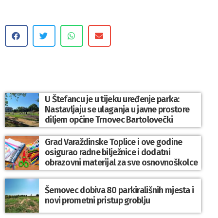
U Štefancu je u tijeku uređenje parka:
Nastavljaju se ulaganja u javne prostore
diljem općine Trnovec Bartolovečki
Grad Varaždinske Toplice i ove godine
osigurao radne bilježnice i dodatni
obrazovni materijal za sve osnovnoškolce
Šemovec dobiva 80 parkirališnih mjesta i
novi prometni pristup groblju