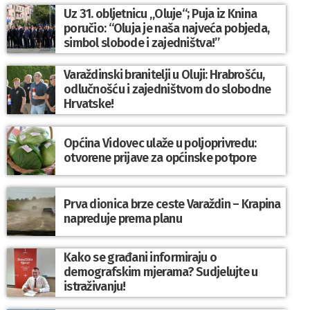
Uz 31. obljetnicu „Oluje“; Puja iz Knina
poručio: “Oluja je naša najveća pobjeda,
simbol slobode i zajedništva!”
Varaždinski branitelji u Oluji: Hrabrošću,
odlučnošću i zajedništvom do slobodne
Hrvatske!
Općina Vidovec ulaže u poljoprivredu:
otvorene prijave za općinske potpore
Prva dionica brze ceste Varaždin – Krapina
napreduje prema planu
Kako se građani informiraju o
demografskim mjerama? Sudjelujte u
istraživanju!