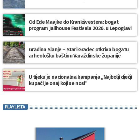
Od Ede Maajke do Krankšvestera: bogat
program Jailhouse Festivala 2026. u Lepoglavi
Gradina Slanje – Stari Gradec otkriva bogatu
arheološku baštinu Varaždinske županije
U tijeku je nacionalna kampanja „Najbolji dječji
kupaći je onaj koji se nosi“
PLAYLISTA