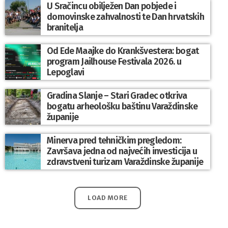
U Sračincu obilježen Dan pobjede i
domovinske zahvalnosti te Dan hrvatskih
branitelja
Od Ede Maajke do Krankšvestera: bogat
program Jailhouse Festivala 2026. u
Lepoglavi
Gradina Slanje – Stari Gradec otkriva
bogatu arheološku baštinu Varaždinske
županije
Minerva pred tehničkim pregledom:
Završava jedna od najvećih investicija u
zdravstveni turizam Varaždinske županije
LOAD MORE