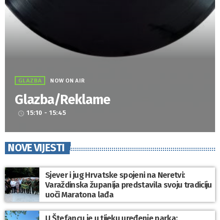
GLAZBA
NOW ON AIR
Glazba/Reklame
15:10 - 15:45
access_time
NOVE VIJESTI
Sjever i jug Hrvatske spojeni na Neretvi:
Varaždinska županija predstavila svoju tradiciju
uoči Maratona lađa
U Štefancu je u tijeku uređenje parka: