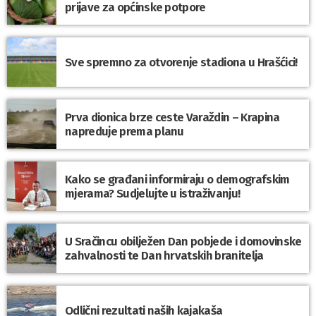
prijave za općinske potpore
Sve spremno za otvorenje stadiona u Hrašćici!
Prva dionica brze ceste Varaždin – Krapina
napreduje prema planu
Kako se građani informiraju o demografskim
mjerama? Sudjelujte u istraživanju!
U Sračincu obilježen Dan pobjede i domovinske
zahvalnosti te Dan hrvatskih branitelja
Odlični rezultati naših kajakaša