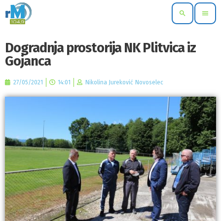
search
menu
Dogradnja prostorija NK Plitvica iz
Gojanca
27/05/2021
14:01
Nikolina Jureković Novoselec