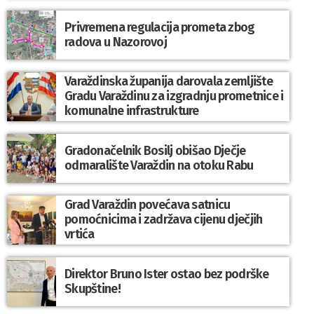
Privremena regulacija prometa zbog
radova u Nazorovoj
Varaždinska županija darovala zemljište
Gradu Varaždinu za izgradnju prometnice i
komunalne infrastrukture
Gradonačelnik Bosilj obišao Dječje
odmaralište Varaždin na otoku Rabu
Grad Varaždin povećava satnicu
pomoćnicima i zadržava cijenu dječjih
vrtića
Direktor Bruno Ister ostao bez podrške
Skupštine!