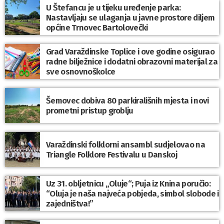
U Štefancu je u tijeku uređenje parka:
Nastavljaju se ulaganja u javne prostore diljem
općine Trnovec Bartolovečki
Grad Varaždinske Toplice i ove godine osigurao
radne bilježnice i dodatni obrazovni materijal za
sve osnovnoškolce
Šemovec dobiva 80 parkirališnih mjesta i novi
prometni pristup groblju
Varaždinski folklorni ansambl sudjelovao na
Triangle Folklore Festivalu u Danskoj
Uz 31. obljetnicu „Oluje“; Puja iz Knina poručio:
“Oluja je naša najveća pobjeda, simbol slobode i
zajedništva!”