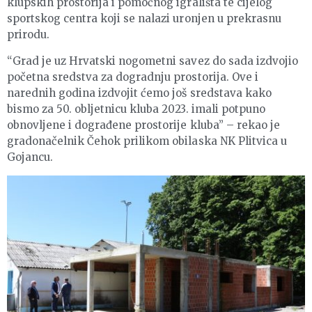
klupskih prostorija i pomoćnog igrališta te cijelog
sportskog centra koji se nalazi uronjen u prekrasnu
prirodu.
“Grad je uz Hrvatski nogometni savez do sada izdvojio
početna sredstva za dogradnju prostorija. Ove i
narednih godina izdvojit ćemo još sredstava kako
bismo za 50. obljetnicu kluba 2023. imali potpuno
obnovljene i dograđene prostorije kluba” – rekao je
gradonačelnik Čehok prilikom obilaska NK Plitvica u
Gojancu.