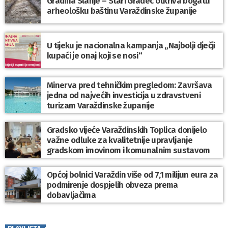
Gradina Slanje – Stari Gradec otkriva bogatu
arheološku baštinu Varaždinske županije
U tijeku je nacionalna kampanja „Najbolji dječji
kupaći je onaj koji se nosi“
Minerva pred tehničkim pregledom: Završava
jedna od najvećih investicija u zdravstveni
turizam Varaždinske županije
Gradsko vijeće Varaždinskih Toplica donijelo
važne odluke za kvalitetnije upravljanje
gradskom imovinom i komunalnim sustavom
Općoj bolnici Varaždin više od 7,1 milijun eura za
podmirenje dospjelih obveza prema
dobavljačima