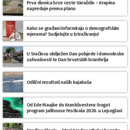
Prva dionica brze ceste Varaždin – Krapina
napreduje prema planu
Kako se građani informiraju o demografskim
mjerama? Sudjelujte u istraživanju!
U Sračincu obilježen Dan pobjede i domovinske
zahvalnosti te Dan hrvatskih branitelja
Odlični rezultati naših kajakaša
Od Ede Maajke do Krankšvestera: bogat
program Jailhouse Festivala 2026. u Lepoglavi