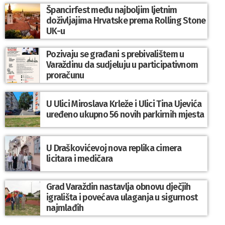
Špancirfest među najboljim ljetnim
doživljajima Hrvatske prema Rolling Stone
UK-u
Pozivaju se građani s prebivalištem u
Varaždinu da sudjeluju u participativnom
proračunu
U Ulici Miroslava Krleže i Ulici Tina Ujevića
uređeno ukupno 56 novih parkirnih mjesta
U Draškovićevoj nova replika cimera
licitara i medičara
Grad Varaždin nastavlja obnovu dječjih
igrališta i povećava ulaganja u sigurnost
najmlađih