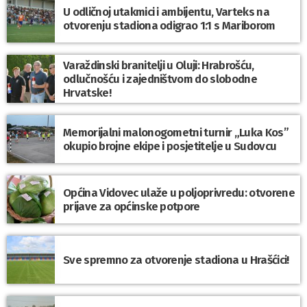
U odličnoj utakmici i ambijentu, Varteks na
otvorenju stadiona odigrao 1:1 s Mariborom
Varaždinski branitelji u Oluji: Hrabrošću,
odlučnošću i zajedništvom do slobodne
Hrvatske!
Memorijalni malonogometni turnir „Luka Kos”
okupio brojne ekipe i posjetitelje u Sudovcu
Općina Vidovec ulaže u poljoprivredu: otvorene
prijave za općinske potpore
Sve spremno za otvorenje stadiona u Hrašćici!