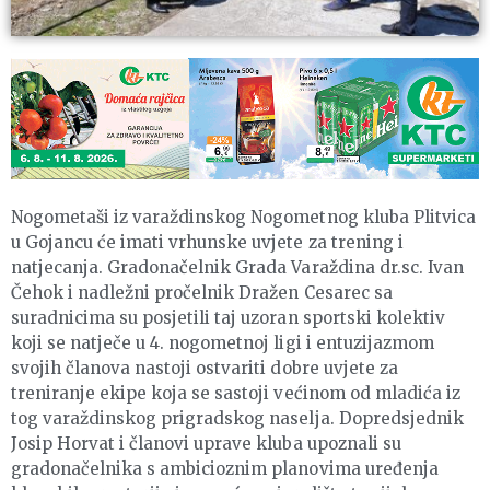
Nogometaši iz varaždinskog Nogometnog kluba Plitvica
u Gojancu će imati vrhunske uvjete za trening i
natjecanja. Gradonačelnik Grada Varaždina dr.sc. Ivan
Čehok i nadležni pročelnik Dražen Cesarec sa
suradnicima su posjetili taj uzoran sportski kolektiv
koji se natječe u 4. nogometnoj ligi i entuzijazmom
svojih članova nastoji ostvariti dobre uvjete za
treniranje ekipe koja se sastoji većinom od mladića iz
tog varaždinskog prigradskog naselja. Dopredsjednik
Josip Horvat i članovi uprave kluba upoznali su
gradonačelnika s ambicioznim planovima uređenja