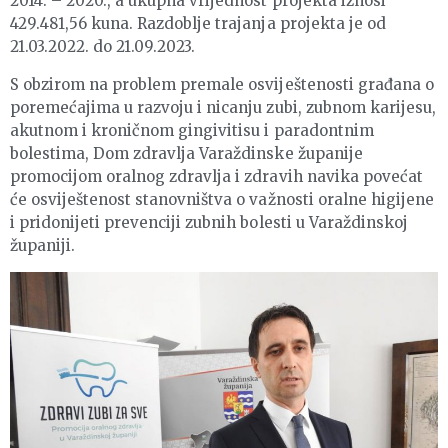
2014. – 2020., a ukupna vrijednost projekta iznosi
429.481,56 kuna. Razdoblje trajanja projekta je od
21.03.2022. do 21.09.2023.
S obzirom na problem premale osviještenosti građana o
poremećajima u razvoju i nicanju zubi, zubnom karijesu,
akutnom i kroničnom gingivitisu i paradontnim
bolestima, Dom zdravlja Varaždinske županije
promocijom oralnog zdravlja i zdravih navika povećat
će osviještenost stanovništva o važnosti oralne higijene
i pridonijeti prevenciji zubnih bolesti u Varaždinskoj
županiji.