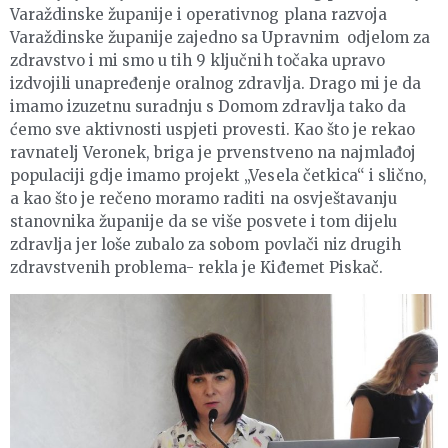
Varaždinske županije i operativnog plana razvoja
Varaždinske županije zajedno sa Upravnim odjelom za
zdravstvo i mi smo u tih 9 ključnih točaka upravo
izdvojili unapređenje oralnog zdravlja. Drago mi je da
imamo izuzetnu suradnju s Domom zdravlja tako da
ćemo sve aktivnosti uspjeti provesti. Kao što je rekao
ravnatelj Veronek, briga je prvenstveno na najmlađoj
populaciji gdje imamo projekt „Vesela četkica“ i slično,
a kao što je rečeno moramo raditi na osvještavanju
stanovnika županije da se više posvete i tom dijelu
zdravlja jer loše zubalo za sobom povlači niz drugih
zdravstvenih problema- rekla je Kiđemet Piskač.