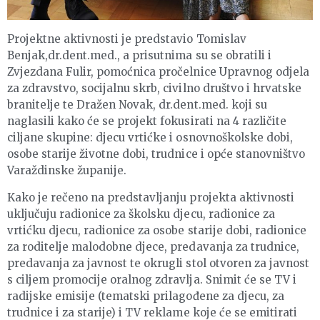
Projektne aktivnosti je predstavio Tomislav
Benjak,dr.dent.med., a prisutnima su se obratili i
Zvjezdana Fulir, pomoćnica pročelnice Upravnog odjela
za zdravstvo, socijalnu skrb, civilno društvo i hrvatske
branitelje te Dražen Novak, dr.dent.med. koji su
naglasili kako će se projekt fokusirati na 4 različite
ciljane skupine: djecu vrtićke i osnovnoškolske dobi,
osobe starije životne dobi, trudnice i opće stanovništvo
Varaždinske županije.
Kako je rečeno na predstavljanju projekta aktivnosti
uključuju radionice za školsku djecu, radionice za
vrtićku djecu, radionice za osobe starije dobi, radionice
za roditelje malodobne djece, predavanja za trudnice,
predavanja za javnost te okrugli stol otvoren za javnost
s ciljem promocije oralnog zdravlja. Snimit će se TV i
radijske emisije (tematski prilagođene za djecu, za
trudnice i za starije) i TV reklame koje će se emitirati