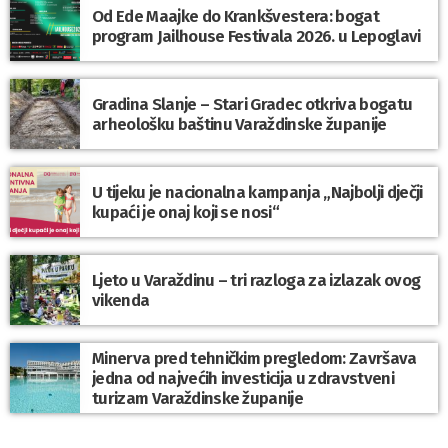
Od Ede Maajke do Krankšvestera: bogat
program Jailhouse Festivala 2026. u Lepoglavi
Gradina Slanje – Stari Gradec otkriva bogatu
arheološku baštinu Varaždinske županije
U tijeku je nacionalna kampanja „Najbolji dječji
kupaći je onaj koji se nosi“
Ljeto u Varaždinu – tri razloga za izlazak ovog
vikenda
Minerva pred tehničkim pregledom: Završava
jedna od najvećih investicija u zdravstveni
turizam Varaždinske županije