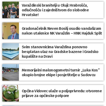
Varaždinski branitelji u Oluji: Hrabrošću,
odlučnošću i zajedništvom do slobodne
Hrvatske!
Gradonačelnik Neven Bosilj osudio vandalizam
nakon utakmice NK Varaždin – HNK Hajduk Split
Svim stanovnicima Varaždina ponovno
besplatan ulaz na Gradske bazene i Gradsko
kupalište na Dravi
Memorijalni malonogometni turnir „Luka Kos”
okupio brojne ekipe i posjetitelje u Sudovcu
Općina Vidovec ulaže u poljoprivredu: otvorene
prijave za općinske potpore