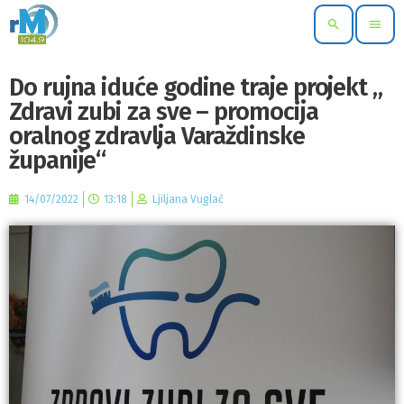
search
menu
Do rujna iduće godine traje projekt „
Zdravi zubi za sve – promocija
oralnog zdravlja Varaždinske
županije“
14/07/2022
13:18
Ljiljana Vuglač