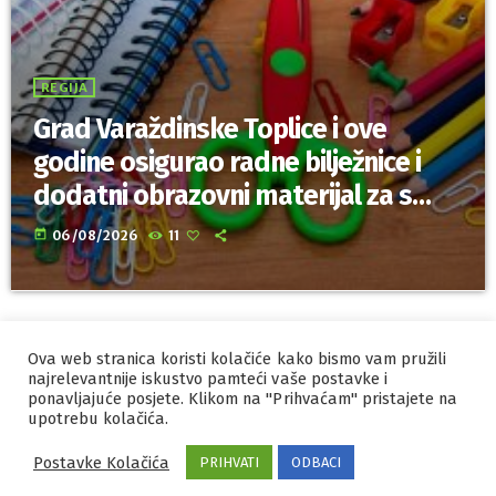
REGIJA
Grad Varaždinske Toplice i ove
godine osigurao radne bilježnice i
dodatni obrazovni materijal za sve
osnovnoškolce
today
06/08/2026
11
Ova web stranica koristi kolačiće kako bismo vam pružili
IZRADA I HOSTING
ORBIS
najrelevantnije iskustvo pamteći vaše postavke i
MARKETING
ponavljajuće posjete. Klikom na "Prihvaćam" pristajete na
PRAVILA PRIVATNOSTI
upotrebu kolačića.
Postavke Kolačića
PRIHVATI
ODBACI