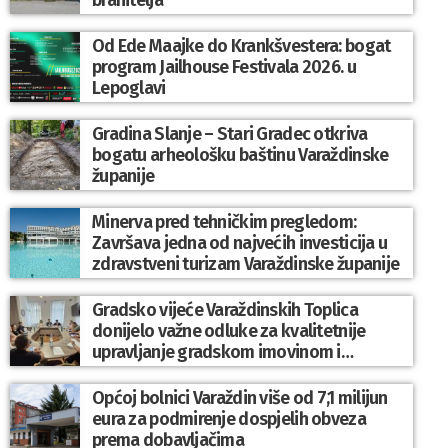
Od Ede Maajke do Krankšvestera: bogat
program Jailhouse Festivala 2026. u
Lepoglavi
Gradina Slanje – Stari Gradec otkriva
bogatu arheološku baštinu Varaždinske
županije
Minerva pred tehničkim pregledom:
Završava jedna od najvećih investicija u
zdravstveni turizam Varaždinske županije
Gradsko vijeće Varaždinskih Toplica
donijelo važne odluke za kvalitetnije
upravljanje gradskom imovinom i
komunalnim sustavom
Općoj bolnici Varaždin više od 7,1 milijun
eura za podmirenje dospjelih obveza
prema dobavljačima