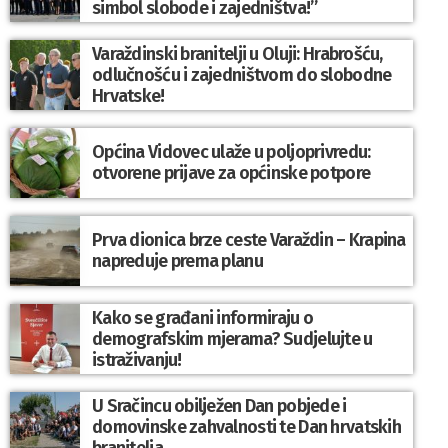
simbol slobode i zajedništva!”
Varaždinski branitelji u Oluji: Hrabrošću,
odlučnošću i zajedništvom do slobodne
Hrvatske!
Općina Vidovec ulaže u poljoprivredu:
otvorene prijave za općinske potpore
Prva dionica brze ceste Varaždin – Krapina
napreduje prema planu
Kako se građani informiraju o
demografskim mjerama? Sudjelujte u
istraživanju!
U Sračincu obilježen Dan pobjede i
domovinske zahvalnosti te Dan hrvatskih
branitelja