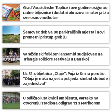
Grad Varaždinske Toplice i ove godine osigurao
radne bilježnice i dodatni obrazovni materijal za
sve osnovnoškolce
Šemovec dobiva 80 parkirališnih mjesta i novi
prometni pristup groblju
Varaždinski folklorni ansambl sudjelovao na
Triangle Folklore Festivalu u Danskoj
Uz 31. obljetnicu „Oluje“; Puja iz Knina poručio:
“Oluja je naša najveća pobjeda, simbol slobode i
zajedništva!”
U odličnoj utakmici i ambijentu, Varteks na
otvorenju stadiona odigrao 1:1 s Mariborom