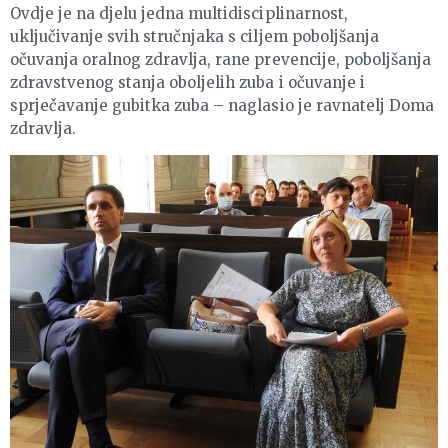
Ovdje je na djelu jedna multidisciplinarnost,
uključivanje svih stručnjaka s ciljem poboljšanja
očuvanja oralnog zdravlja, rane prevencije, poboljšanja
zdravstvenog stanja oboljelih zuba i očuvanje i
sprječavanje gubitka zuba – naglasio je ravnatelj Doma
zdravlja.