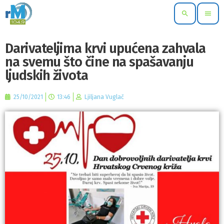
search
menu
Darivateljima krvi upućena zahvala
na svemu što čine na spašavanju
ljudskih života
25/10/2021
13:46
Ljiljana Vuglač