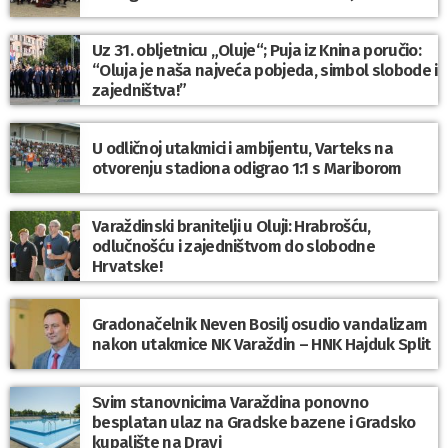
Uz 31. obljetnicu „Oluje“; Puja iz Knina poručio:
“Oluja je naša najveća pobjeda, simbol slobode i
zajedništva!”
U odličnoj utakmici i ambijentu, Varteks na
otvorenju stadiona odigrao 1:1 s Mariborom
Varaždinski branitelji u Oluji: Hrabrošću,
odlučnošću i zajedništvom do slobodne
Hrvatske!
Gradonačelnik Neven Bosilj osudio vandalizam
nakon utakmice NK Varaždin – HNK Hajduk Split
Svim stanovnicima Varaždina ponovno
besplatan ulaz na Gradske bazene i Gradsko
kupalište na Dravi