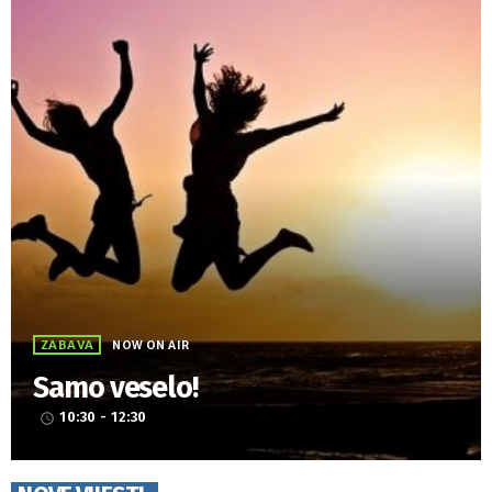
ZABAVA
NOW ON AIR
Samo veselo!
10:30 - 12:30
access_time