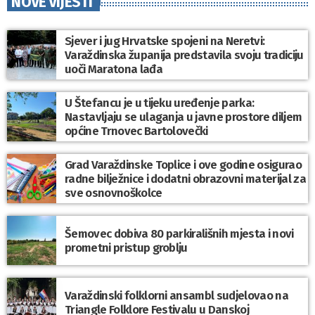
NOVE VIJESTI
Sjever i jug Hrvatske spojeni na Neretvi:
Varaždinska županija predstavila svoju tradiciju
uoči Maratona lađa
U Štefancu je u tijeku uređenje parka:
Nastavljaju se ulaganja u javne prostore diljem
općine Trnovec Bartolovečki
Grad Varaždinske Toplice i ove godine osigurao
radne bilježnice i dodatni obrazovni materijal za
sve osnovnoškolce
Šemovec dobiva 80 parkirališnih mjesta i novi
prometni pristup groblju
Varaždinski folklorni ansambl sudjelovao na
Triangle Folklore Festivalu u Danskoj