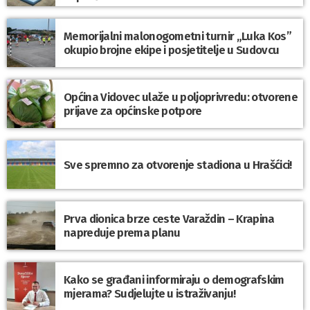
Memorijalni malonogometni turnir „Luka Kos”
okupio brojne ekipe i posjetitelje u Sudovcu
Općina Vidovec ulaže u poljoprivredu: otvorene
prijave za općinske potpore
Sve spremno za otvorenje stadiona u Hrašćici!
Prva dionica brze ceste Varaždin – Krapina
napreduje prema planu
Kako se građani informiraju o demografskim
mjerama? Sudjelujte u istraživanju!