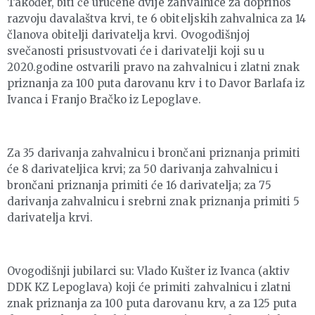
Također, biti će uručene dvije zahvalnice za doprinos
razvoju davalaštva krvi, te 6 obiteljskih zahvalnica za 14
članova obitelji darivatelja krvi. Ovogodišnjoj
svečanosti prisustvovati će i darivatelji koji su u
2020.godine ostvarili pravo na zahvalnicu i zlatni znak
priznanja za 100 puta darovanu krv i to Davor Barlafa iz
Ivanca i Franjo Bračko iz Lepoglave.
Za 35 darivanja zahvalnicu i brončani priznanja primiti
će 8 darivateljica krvi; za 50 darivanja zahvalnicu i
brončani priznanja primiti će 16 darivatelja; za 75
darivanja zahvalnicu i srebrni znak priznanja primiti 5
darivatelja krvi.
Ovogodišnji jubilarci su: Vlado Kušter iz Ivanca (aktiv
DDK KZ Lepoglava) koji će primiti zahvalnicu i zlatni
znak priznanja za 100 puta darovanu krv, a za 125 puta