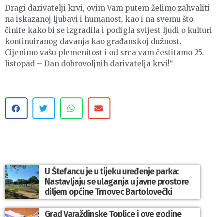
Dragi darivatelji krvi, ovim Vam putem želimo zahvaliti
na iskazanoj ljubavi i humanost, kao i na svemu što
činite kako bi se izgradila i podigla svijest ljudi o kulturi
kontinuiranog davanja kao građanskoj dužnost.
Cijenimo vašu plemenitost i od srca vam čestitamo 25.
listopad – Dan dobrovoljnih darivatelja krvi!“
U Štefancu je u tijeku uređenje parka:
Nastavljaju se ulaganja u javne prostore
diljem općine Trnovec Bartolovečki
Grad Varaždinske Toplice i ove godine