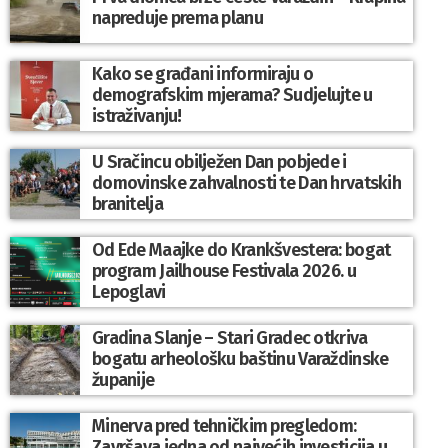
napreduje prema planu
Kako se građani informiraju o
demografskim mjerama? Sudjelujte u
istraživanju!
U Sračincu obilježen Dan pobjede i
domovinske zahvalnosti te Dan hrvatskih
branitelja
Od Ede Maajke do Krankšvestera: bogat
program Jailhouse Festivala 2026. u
Lepoglavi
Gradina Slanje – Stari Gradec otkriva
bogatu arheološku baštinu Varaždinske
županije
Minerva pred tehničkim pregledom:
Završava jedna od najvećih investicija u