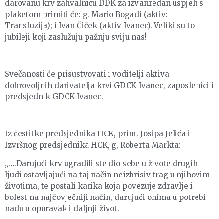
darovanu krv zahvalnicu DDK za izvanredan uspjeh s
plaketom primiti će: g. Mario Bogadi (aktiv:
Transfuzija); i Ivan Čiček (aktiv Ivanec). Veliki su to
jubileji koji zaslužuju pažnju sviju nas!
Svečanosti će prisustvovati i voditelji aktiva
dobrovoljnih darivatelja krvi GDCK Ivanec, zaposlenici i
predsjednik GDCK Ivanec.
Iz čestitke predsjednika HCK, prim. Josipa Jelića i
Izvršnog predsjednika HCK, g, Roberta Markta:
„….Darujući krv ugradili ste dio sebe u živote drugih
ljudi ostavljajući na taj način neizbrisiv trag u njihovim
životima, te postali karika koja povezuje zdravlje i
bolest na najčovječniji način, darujući onima u potrebi
nadu u oporavak i daljnji život.