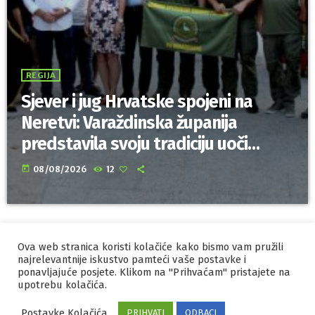
REGIJA
Sjever i jug Hrvatske spojeni na
Neretvi: Varaždinska županija
predstavila svoju tradiciju uoči
Maratona lađa
today
08/08/2026
12
Ova web stranica koristi kolačiće kako bismo vam pružili
IZRADA I HOSTING
ORBIS
najrelevantnije iskustvo pamteći vaše postavke i
ponavljajuće posjete. Klikom na "Prihvaćam" pristajete na
MARKETING
PRAVILA PRIVATNOSTI
upotrebu kolačića.
Postavke Kolačića
PRIHVATI
ODBACI