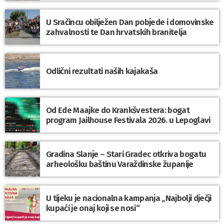
U Sračincu obilježen Dan pobjede i domovinske
zahvalnosti te Dan hrvatskih branitelja
Odlični rezultati naših kajakaša
Od Ede Maajke do Krankšvestera: bogat
program Jailhouse Festivala 2026. u Lepoglavi
Gradina Slanje – Stari Gradec otkriva bogatu
arheološku baštinu Varaždinske županije
U tijeku je nacionalna kampanja „Najbolji dječji
kupaći je onaj koji se nosi“