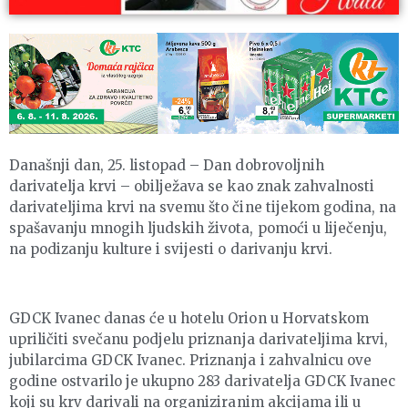
Današnji dan, 25. listopad – Dan dobrovoljnih
darivatelja krvi – obilježava se kao znak zahvalnosti
darivateljima krvi na svemu što čine tijekom godina, na
spašavanju mnogih ljudskih života, pomoći u liječenju,
na podizanju kulture i svijesti o darivanju krvi.
GDCK Ivanec danas će u hotelu Orion u Horvatskom
upriličiti svečanu podjelu priznanja darivateljima krvi,
jubilarcima GDCK Ivanec. Priznanja i zahvalnicu ove
godine ostvarilo je ukupno 283 darivatelja GDCK Ivanec
koji su krv darivali na organiziranim akcijama ili u