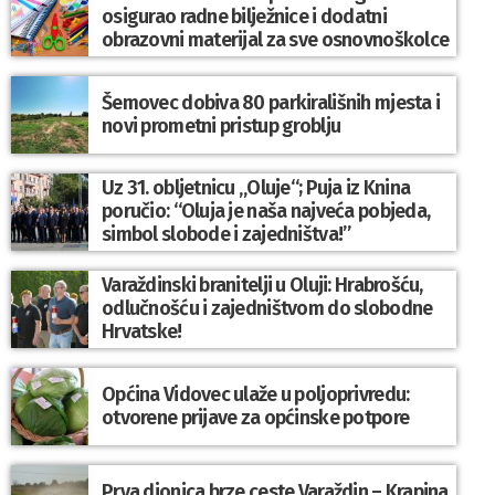
osigurao radne bilježnice i dodatni
obrazovni materijal za sve osnovnoškolce
Šemovec dobiva 80 parkirališnih mjesta i
novi prometni pristup groblju
Uz 31. obljetnicu „Oluje“; Puja iz Knina
poručio: “Oluja je naša najveća pobjeda,
simbol slobode i zajedništva!”
Varaždinski branitelji u Oluji: Hrabrošću,
odlučnošću i zajedništvom do slobodne
Hrvatske!
Općina Vidovec ulaže u poljoprivredu:
otvorene prijave za općinske potpore
Prva dionica brze ceste Varaždin – Krapina