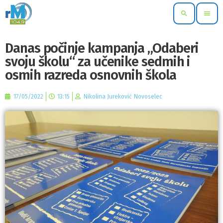
search
menu
Danas počinje kampanja „Odaberi
svoju školu“ za učenike sedmih i
osmih razreda osnovnih škola
17/05/2022
13:15
Nikolina Jureković Novoselec