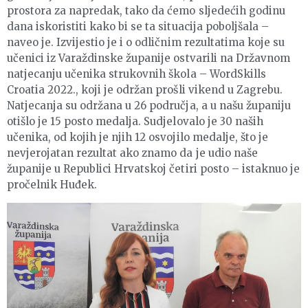
prostora za napredak, tako da ćemo sljedećih godinu
dana iskoristiti kako bi se ta situacija poboljšala –
naveo je. Izvijestio je i o odličnim rezultatima koje su
učenici iz Varaždinske županije ostvarili na Državnom
natjecanju učenika strukovnih škola – WordSkills
Croatia 2022., koji je održan prošli vikend u Zagrebu.
Natjecanja su održana u 26 područja, a u našu županiju
otišlo je 15 posto medalja. Sudjelovalo je 30 naših
učenika, od kojih je njih 12 osvojilo medalje, što je
nevjerojatan rezultat ako znamo da je udio naše
županije u Republici Hrvatskoj četiri posto – istaknuo je
pročelnik Huđek.