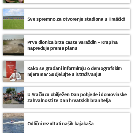
Sve spremno za otvorenje stadiona u Hrašćici!
Prva dionica brze ceste Varaždin – Krapina
napreduje prema planu
Kako se građani informiraju o demografskim
mjerama? Sudjelujte u istraživanju!
U Sračincu obilježen Dan pobjede i domovinske
zahvalnosti te Dan hrvatskih branitelja
Odlični rezultati naših kajakaša