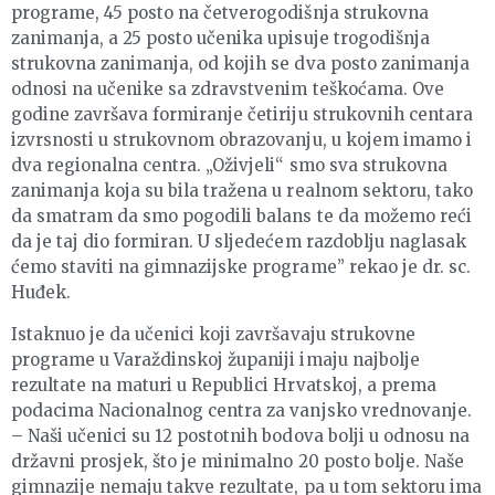
programe, 45 posto na četverogodišnja strukovna
zanimanja, a 25 posto učenika upisuje trogodišnja
strukovna zanimanja, od kojih se dva posto zanimanja
odnosi na učenike sa zdravstvenim teškoćama. Ove
godine završava formiranje četiriju strukovnih centara
izvrsnosti u strukovnom obrazovanju, u kojem imamo i
dva regionalna centra. „Oživjeli“ smo sva strukovna
zanimanja koja su bila tražena u realnom sektoru, tako
da smatram da smo pogodili balans te da možemo reći
da je taj dio formiran. U sljedećem razdoblju naglasak
ćemo staviti na gimnazijske programe” rekao je dr. sc.
Huđek.
Istaknuo je da učenici koji završavaju strukovne
programe u Varaždinskoj županiji imaju najbolje
rezultate na maturi u Republici Hrvatskoj, a prema
podacima Nacionalnog centra za vanjsko vrednovanje.
– Naši učenici su 12 postotnih bodova bolji u odnosu na
državni prosjek, što je minimalno 20 posto bolje. Naše
gimnazije nemaju takve rezultate, pa u tom sektoru ima