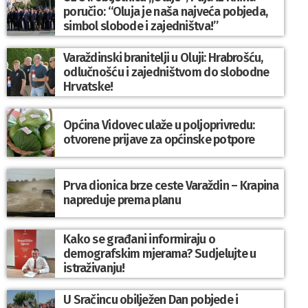
poručio: “Oluja je naša najveća pobjeda,
simbol slobode i zajedništva!”
Varaždinski branitelji u Oluji: Hrabrošću,
odlučnošću i zajedništvom do slobodne
Hrvatske!
Općina Vidovec ulaže u poljoprivredu:
otvorene prijave za općinske potpore
Prva dionica brze ceste Varaždin – Krapina
napreduje prema planu
Kako se građani informiraju o
demografskim mjerama? Sudjelujte u
istraživanju!
U Sračincu obilježen Dan pobjede i