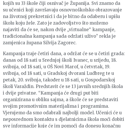
kojih su 33 škole čiji osnivač je Županija. Svi znamo da
su učenici koji završavaju osnovnoškolsko obrazovanje
na životnoj prekretnici i da je bitno da odaberu i upišu
školu koju žele. Zato je zadovoljstvo što možemo
najaviti da će se, nakon dvije „virtualne“ kampanje,
tradicionalna kampanja sada održati uživo” rekla je
zamjenica župana Silvija Zagorec.
Kampanja traje četiri dana, a održat će se u četiri grada:
danas od 18 sati u Srednjoj školi Ivanec, u srijedu, 18.
svibnja, od 18 sati, u OŠ Novi Marof, u četvrtak, 19.
svibnja, od 18 sati, u Gradskoj dvorani Ludbreg te u
petak, 20. svibnja, također u 18 sati, u Gospodarskoj
školi Varaždin. Predstavit će se 13 javnih srednjih škola
i dvije privatne. “Kampanja će drugi put biti
organizirana u obliku sajma, a škole će se predstaviti
svojim promotivnim materijalima i programima.
Vjerujemo da smo odabrali najbolji model. Učenici će u
neposrednom kontaktu s djelatnicima škola moći dobiti
sve informacije koje će im pomoći da donesu konačnu