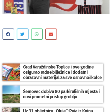
Grad Varaždinske Toplice i ove godine
osigurao radne bilježnice i dodatni
obrazovni materijal za sve osnovnoškolce
Šemovec dobiva 80 parkirališnih mjesta i
novi prometni pristup groblju
Uz 31. obljetnicu „Oluje“; Puja iz Knina