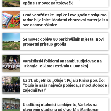
općine Trnovec Bartolovečki
Grad Varaždinske Toplice i ove godine osigurao
radne bilježnice i dodatni obrazovni materijal za
sve osnovnoškolce
Šemovec dobiva 80 parkirališnih mjesta i novi
prometni pristup groblju
Varaždinski folklorni ansambl sudjelovao na
Triangle Folklore Festivalu u Danskoj
Uz 31. obljetnicu „Oluje“; Puja iz Knina poručio:
“Oluja je naša najveća pobjeda, simbol slobode i
zajedništva!”
U odličnoj utakmici i ambijentu, Varteks na
otvorenju stadiona odigrao 1:1 s Mariborom