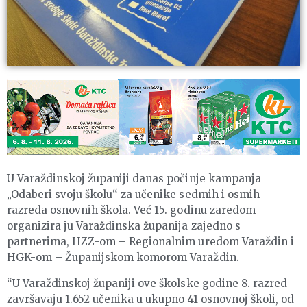
U Varaždinskoj županiji danas počinje kampanja
„Odaberi svoju školu“ za učenike sedmih i osmih
razreda osnovnih škola. Već 15. godinu zaredom
organizira ju Varaždinska županija zajedno s
partnerima, HZZ-om – Regionalnim uredom Varaždin i
HGK-om – Županijskom komorom Varaždin.
“U Varaždinskoj županiji ove školske godine 8. razred
završavaju 1.652 učenika u ukupno 41 osnovnoj školi, od