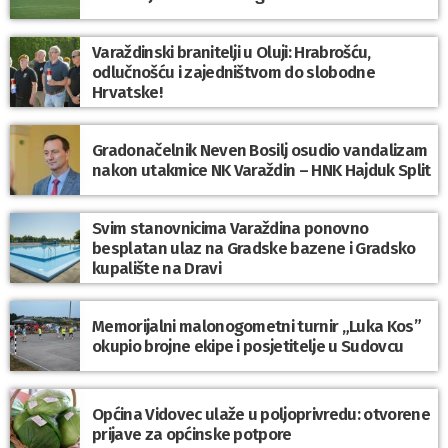
Varaždinski branitelji u Oluji: Hrabrošću,
odlučnošću i zajedništvom do slobodne
Hrvatske!
Gradonačelnik Neven Bosilj osudio vandalizam
nakon utakmice NK Varaždin – HNK Hajduk Split
Svim stanovnicima Varaždina ponovno
besplatan ulaz na Gradske bazene i Gradsko
kupalište na Dravi
Memorijalni malonogometni turnir „Luka Kos”
okupio brojne ekipe i posjetitelje u Sudovcu
Općina Vidovec ulaže u poljoprivredu: otvorene
prijave za općinske potpore