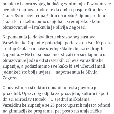
odluku o izboru svojeg budućeg zanimanja. Pozivam sve
učenike i njihove roditelje da dođu i posjete štandove
škola. Svim učenicima želim da upišu željenu srednju
školu te im želim puno uspjeha u srednjoškolskom
obrazovanju! – istaknula je Silvija Zagorec.
Napomenula je da kvalitetu obrazovnog sustava
Varaždinske županije potvrđuje podatak da čak 10 posto
srednjoškolaca u naše srednje škole dolazi iz drugih
županija. – Ne treba posebno isticati da su ulaganja u
obrazovanje jedan od strateških ciljeva Varaždinske
županije, a poduzimamo sve kako bi svi učenici imali
jednake i što bolje uvjete – napomenula je Silvija
Zagorec.
O novostima i strukturi upisnih mjesta govorio je
pročelnik Upravnog odjela za prosvjetu, kulturu i sport
dr. sc. Miroslav Huđek. “U srednjim školama
Varaždinske županije se 25 posto upisnih mjesta odnosi
na gimnazijske programe, pet posto na umjetničke