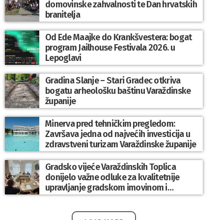
domovinske zahvalnosti te Dan hrvatskih
branitelja
Od Ede Maajke do Krankšvestera: bogat
program Jailhouse Festivala 2026. u
Lepoglavi
Gradina Slanje – Stari Gradec otkriva
bogatu arheološku baštinu Varaždinske
županije
Minerva pred tehničkim pregledom:
Završava jedna od najvećih investicija u
zdravstveni turizam Varaždinske županije
Gradsko vijeće Varaždinskih Toplica
donijelo važne odluke za kvalitetnije
upravljanje gradskom imovinom i
komunalnim sustavom