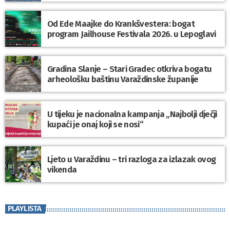
Od Ede Maajke do Krankšvestera: bogat
program Jailhouse Festivala 2026. u Lepoglavi
Gradina Slanje – Stari Gradec otkriva bogatu
arheološku baštinu Varaždinske županije
U tijeku je nacionalna kampanja „Najbolji dječji
kupaći je onaj koji se nosi“
Ljeto u Varaždinu – tri razloga za izlazak ovog
vikenda
PLAYLISTA