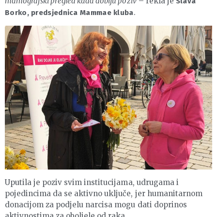
mamografski pregled kada dobiju poziv
– rekla je
Slava
.
Borko, predsjednica Mammae kluba
Uputila je poziv svim institucijama, udrugama i
pojedincima da se aktivno uključe, jer humanitarnom
donacijom za podjelu narcisa mogu dati doprinos
aktivnostima za oboljele od raka.