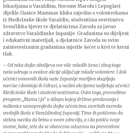
lokacijama u Varaždinu, Novome Marofu i Lepoglavi
dijelile članice Mammae kluba zajedno s volonterkama
iz Medicinske škole Varaždin, studentima sestrinstva
Sveučilišta Sjever te djelatnicima Zavoda za javno
zdravstvo Varaždinske županije. Građanima su dijeljeni
i edukativni materijali, a djelatnice Zavoda su svim
zainteresiranim građanima mjerile šećer u krvi te krvni
tlak.
–
Od raka dojke obolijeva sve više mladih žena i zbog toga
naša udruga u ovakve akcije uključuje mlade volontere. I dok
učenici osnovnih škola naše županije marljivo skupljaju
narcise i doniraju ih Udruzi, u našim akcijama sudjeluju učenici
Medicinske škole i studenti sestrinstva. Osim toga, provodimo
program „Mama i ja“ u sklopu kojeg držimo predavanja i
radionice samopregleda dojke učenicima završnih razreda
srednjih škola u Varaždinskoj županiji. Time ih potičemo da
steknu naviku da brinu o svom zdravlju, a i da potiču svoje
mame, bake, tete da se obavezno odazovu na preventivni