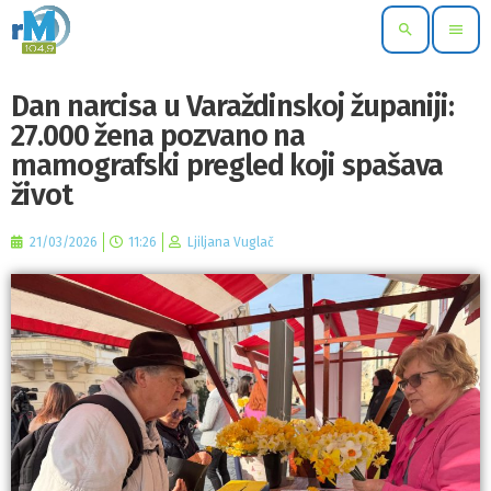
search
menu
Dan narcisa u Varaždinskoj županiji:
27.000 žena pozvano na
mamografski pregled koji spašava
život
21/03/2026
11:26
Ljiljana Vuglač