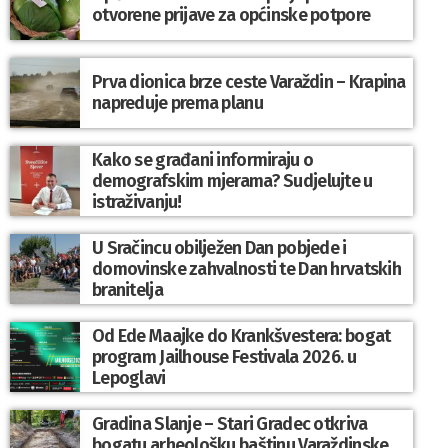
otvorene prijave za općinske potpore
Prva dionica brze ceste Varaždin – Krapina
napreduje prema planu
Kako se građani informiraju o
demografskim mjerama? Sudjelujte u
istraživanju!
U Sračincu obilježen Dan pobjede i
domovinske zahvalnosti te Dan hrvatskih
branitelja
Od Ede Maajke do Krankšvestera: bogat
program Jailhouse Festivala 2026. u
Lepoglavi
Gradina Slanje – Stari Gradec otkriva
bogatu arheološku baštinu Varaždinske