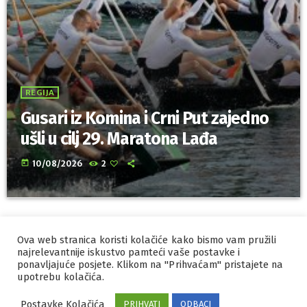
REGIJA
Gusari iz Komina i Crni Put zajedno
ušli u cilj 29. Maratona Lađa
today
10/08/2026
2
Ova web stranica koristi kolačiće kako bismo vam pružili
IZRADA I HOSTING
ORBIS
najrelevantnije iskustvo pamteći vaše postavke i
ponavljajuće posjete. Klikom na "Prihvaćam" pristajete na
MARKETING
PRAVILA PRIVATNOSTI
upotrebu kolačića.
Postavke Kolačića
PRIHVATI
ODBACI