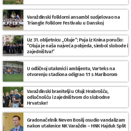
Varaždinski folklorni ansambl sudjelovao na
Triangle Folklore Festivalu u Danskoj
Uz 31. obljetnicu „Oluje“; Puja iz Knina poručio:
“Oluja je naša najveća pobjeda, simbol slobode i
zajedništva!”
U odličnoj utakmici i ambijentu, Varteks na
otvorenju stadiona odigrao 1:1 s Mariborom
Varaždinski branitelji u Oluji: Hrabrošću,
odlučnošću i zajedništvom do slobodne
Hrvatske!
Gradonačelnik Neven Bosilj osudio vandalizam
nakon utakmice NK Varaždin – HNK Hajduk Split