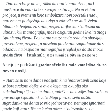
–
Dan narcisa je nova prilika da motiviramo žene, ali i
muškarce da vode brigu o svojem zdravlju. Na prvi dan
proljeća, u vremenu koje simbolizira novi početak i nadu,
narcise nas podsjećaju da briga o zdravlju ne smije čekati.
Minuta izdvojena za samopregled dojke, kao i odlazak na
ultrazvuk ili mamografiju, može osigurati godine kvalitetnog i
ispunjenog života. Pozivamo sve žene da redovito obavljaju
preventivne preglede, a posebno pozivamo sugrađanke da se
odazovu na besplatni mamografski pregled jer doista može
spasiti život
– istaknula je
zamjenica Silvija Zagorec.
Akciju je podržao i
gradonačelnik Grada Varaždina dr. sc.
.
Neven Bosilj
– N
arcise su nam danas podsjetnik na hrabrost svih žena koje
se bore s rakom dojke, a ova akcija nas okuplja oko
zajedničkog cilja, da im damo podršku i da osvijestimo važnost
prevencije i spasimo živote. Moja poruka svim našim
sugrađankama danas je vrlo jednostavna: nemojte ignorirati
poziv koji vam stiže na kućnu adresu i odazovite se na