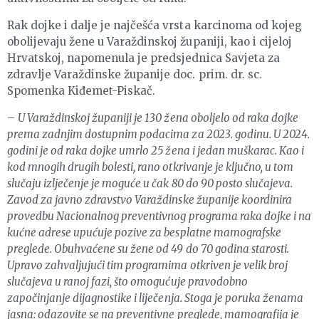
Rak dojke i dalje je najčešća vrsta karcinoma od kojeg
obolijevaju žene u Varaždinskoj županiji, kao i cijeloj
Hrvatskoj, napomenula je predsjednica Savjeta za
zdravlje Varaždinske županije doc. prim. dr. sc.
Spomenka Kiđemet-Piskač.
–
U Varaždinskoj županiji je 130 žena oboljelo od raka dojke
prema zadnjim dostupnim podacima za 2023. godinu. U 2024.
godini je od raka dojke umrlo 25 žena i jedan muškarac. Kao i
kod mnogih drugih bolesti, rano otkrivanje je ključno, u tom
slučaju izlječenje je moguće u čak 80 do 90 posto slučajeva.
Zavod za javno zdravstvo Varaždinske županije koordinira
provedbu Nacionalnog preventivnog programa raka dojke i na
kućne adrese upućuje pozive za besplatne mamografske
preglede. Obuhvaćene su žene od 49 do 70 godina starosti.
Upravo zahvaljujući tim programima otkriven je velik broj
slučajeva u ranoj fazi, što omogućuje pravodobno
započinjanje dijagnostike i liječenja. Stoga je poruka ženama
jasna: odazovite se na preventivne preglede, mamografija je