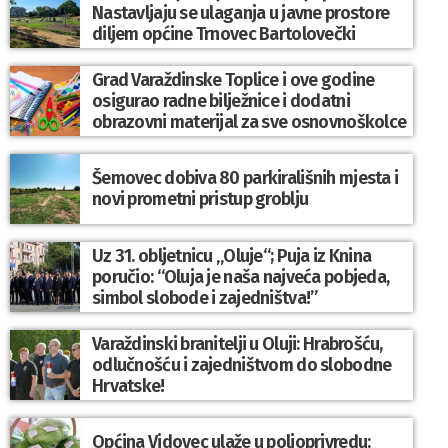
Nastavljaju se ulaganja u javne prostore
diljem općine Trnovec Bartolovečki
Grad Varaždinske Toplice i ove godine
osigurao radne bilježnice i dodatni
obrazovni materijal za sve osnovnoškolce
Šemovec dobiva 80 parkirališnih mjesta i
novi prometni pristup groblju
Uz 31. obljetnicu „Oluje“; Puja iz Knina
poručio: “Oluja je naša najveća pobjeda,
simbol slobode i zajedništva!”
Varaždinski branitelji u Oluji: Hrabrošću,
odlučnošću i zajedništvom do slobodne
Hrvatske!
Općina Vidovec ulaže u poljoprivredu: