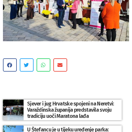
Sjever i jug Hrvatske spojeni na Neretvi:
Varaždinska županija predstavila svoju
tradiciju uoči Maratona lađa
U Štefancu je u tijeku uređenje parka: