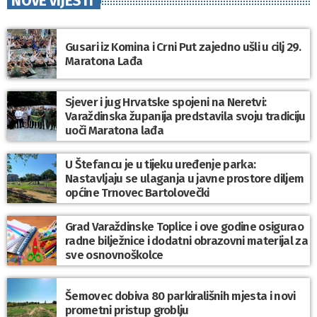
NOVE VIJESTI
Gusari iz Komina i Crni Put zajedno ušli u cilj 29.
Maratona Lađa
Sjever i jug Hrvatske spojeni na Neretvi:
Varaždinska županija predstavila svoju tradiciju
uoči Maratona lađa
U Štefancu je u tijeku uređenje parka:
Nastavljaju se ulaganja u javne prostore diljem
općine Trnovec Bartolovečki
Grad Varaždinske Toplice i ove godine osigurao
radne bilježnice i dodatni obrazovni materijal za
sve osnovnoškolce
Šemovec dobiva 80 parkirališnih mjesta i novi
prometni pristup groblju