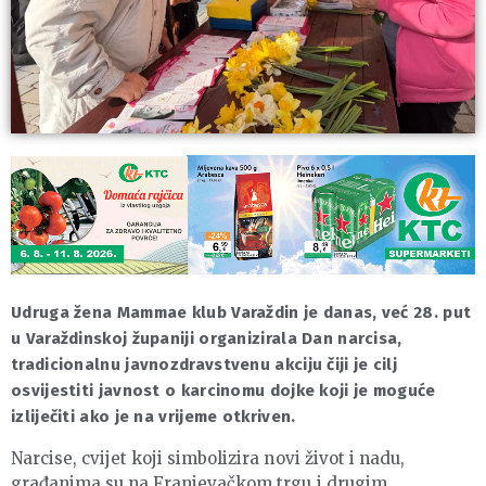
Udruga žena Mammae klub Varaždin je danas, već 28. put
u Varaždinskoj županiji organizirala Dan narcisa,
tradicionalnu javnozdravstvenu akciju čiji je cilj
osvijestiti javnost o karcinomu dojke koji je moguće
izliječiti ako je na vrijeme otkriven.
Narcise, cvijet koji simbolizira novi život i nadu,
građanima su na Franjevačkom trgu i drugim