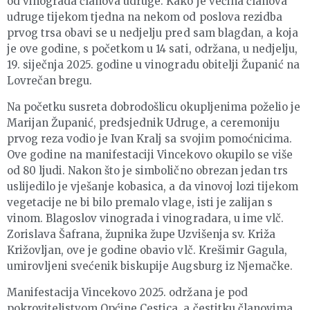
od vinograda članova udruge. Kako je većina članova
udruge tijekom tjedna na nekom od poslova rezidba
prvog trsa obavi se u nedjelju pred sam blagdan, a koja
je ove godine, s početkom u 14 sati, održana, u nedjelju,
19. siječnja 2025. godine u vinogradu obitelji Županić na
Lovrečan bregu.
Na početku susreta dobrodošlicu okupljenima poželio je
Marijan Županić, predsjednik Udruge, a ceremoniju
prvog reza vodio je Ivan Kralj sa svojim pomoćnicima.
Ove godine na manifestaciji Vincekovo okupilo se više
od 80 ljudi. Nakon što je simbolično obrezan jedan trs
uslijedilo je vješanje kobasica, a da vinovoj lozi tijekom
vegetacije ne bi bilo premalo vlage, isti je zalijan s
vinom. Blagoslov vinograda i vinogradara, u ime vlč.
Zorislava Šafrana, župnika župe Uzvišenja sv. Križa
Križovljan, ove je godine obavio vlč. Krešimir Gagula,
umirovljeni svećenik biskupije Augsburg iz Njemačke.
Manifestacija Vincekovo 2025. održana je pod
pokroviteljstvom Općine Cestica, a čestitku članovima