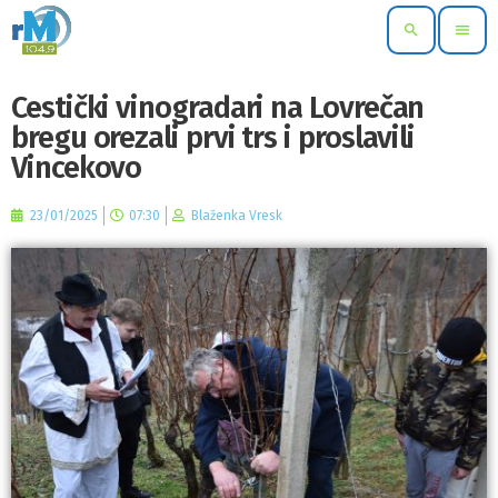
search
menu
Cestički vinogradari na Lovrečan
bregu orezali prvi trs i proslavili
Vincekovo
23/01/2025
07:30
Blaženka Vresk