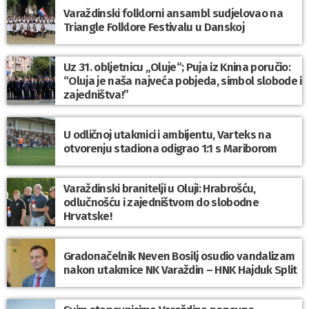
Varaždinski folklorni ansambl sudjelovao na
Triangle Folklore Festivalu u Danskoj
Uz 31. obljetnicu „Oluje“; Puja iz Knina poručio:
“Oluja je naša najveća pobjeda, simbol slobode i
zajedništva!”
U odličnoj utakmici i ambijentu, Varteks na
otvorenju stadiona odigrao 1:1 s Mariborom
Varaždinski branitelji u Oluji: Hrabrošću,
odlučnošću i zajedništvom do slobodne
Hrvatske!
Gradonačelnik Neven Bosilj osudio vandalizam
nakon utakmice NK Varaždin – HNK Hajduk Split