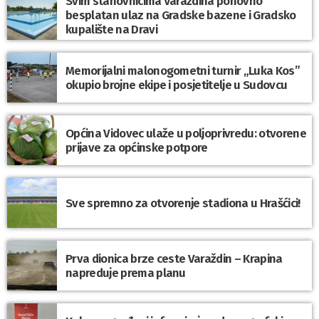
Svim stanovnicima Varaždina ponovno
besplatan ulaz na Gradske bazene i Gradsko
kupalište na Dravi
Memorijalni malonogometni turnir „Luka Kos”
okupio brojne ekipe i posjetitelje u Sudovcu
Općina Vidovec ulaže u poljoprivredu: otvorene
prijave za općinske potpore
Sve spremno za otvorenje stadiona u Hrašćici!
Prva dionica brze ceste Varaždin – Krapina
napreduje prema planu