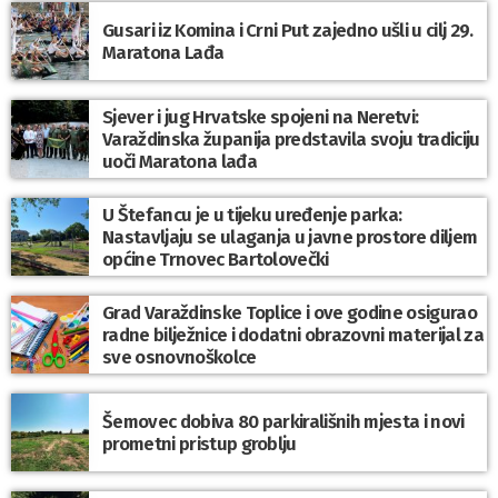
Gusari iz Komina i Crni Put zajedno ušli u cilj 29.
Maratona Lađa
Sjever i jug Hrvatske spojeni na Neretvi:
Varaždinska županija predstavila svoju tradiciju
uoči Maratona lađa
U Štefancu je u tijeku uređenje parka:
Nastavljaju se ulaganja u javne prostore diljem
općine Trnovec Bartolovečki
Grad Varaždinske Toplice i ove godine osigurao
radne bilježnice i dodatni obrazovni materijal za
sve osnovnoškolce
Šemovec dobiva 80 parkirališnih mjesta i novi
prometni pristup groblju