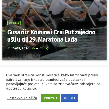
REGIJA
Gusari iz Komina i Crni Put zajedno
ušli u cilj 29. Maratona Lađa
today
10/08/2026
4
Ova web stranica koristi kolačiće kako bismo vam pružili
IZRADA I HOSTING
ORBIS
najrelevantnije iskustvo pamteći vaše postavke i
ponavljajuće posjete. Klikom na "Prihvaćam" pristajete na
MARKETING
PRAVILA PRIVATNOSTI
upotrebu kolačića.
Postavke Kolačića
PRIHVATI
ODBACI