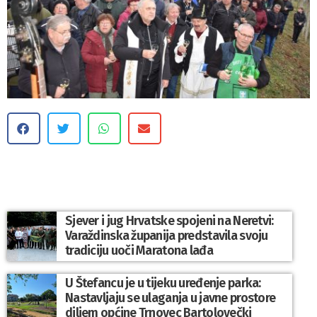
Sjever i jug Hrvatske spojeni na Neretvi:
Varaždinska županija predstavila svoju
tradiciju uoči Maratona lađa
U Štefancu je u tijeku uređenje parka:
Nastavljaju se ulaganja u javne prostore
diljem općine Trnovec Bartolovečki