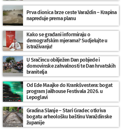
Prva dionica brze ceste Varaždin – Krapina
napreduje prema planu
Kako se građani informiraju o
demografskim mjerama? Sudjelujte u
istraživanju!
U Sračincu obilježen Dan pobjede i
domovinske zahvalnosti te Dan hrvatskih
branitelja
Od Ede Maajke do Krankšvestera: bogat
program Jailhouse Festivala 2026. u
Lepoglavi
Gradina Slanje – Stari Gradec otkriva
bogatu arheološku baštinu Varaždinske
županije