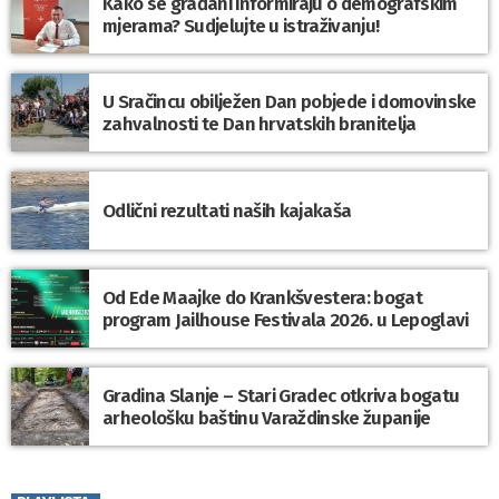
Kako se građani informiraju o demografskim
mjerama? Sudjelujte u istraživanju!
U Sračincu obilježen Dan pobjede i domovinske
zahvalnosti te Dan hrvatskih branitelja
Odlični rezultati naših kajakaša
Od Ede Maajke do Krankšvestera: bogat
program Jailhouse Festivala 2026. u Lepoglavi
Gradina Slanje – Stari Gradec otkriva bogatu
arheološku baštinu Varaždinske županije