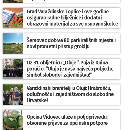
Grad Varaždinske Toplice i ove godine
osigurao radne bilježnice i dodatni
obrazovni materijal za sve osnovnoškolce
Šemovec dobiva 80 parkirališnih mjesta i
novi prometni pristup groblju
Uz 31. obljetnicu „Oluje“; Puja iz Knina
poručio: “Oluja je naša najveća pobjeda,
simbol slobode i zajedništva!”
Varaždinski branitelji u Oluji: Hrabrošću,
odlučnošću i zajedništvom do slobodne
Hrvatske!
Općina Vidovec ulaže u poljoprivredu:
otvorene prijave za općinske potpore