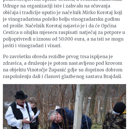
Udruge na organizaciji iste i zahvalu na očuvanja
običaja i tradicije uputio je načelnik Mirko Korotaj koji
je vinogradarima poželio bolju vinogradarsku godinu
od prošle. Načelnik Korotaj najavio je i da će Općina
Cestica u ožujku mjesecu raspisati natječaj za potpore u
poljoprivredi u iznosu od 50.000 eura, a na isti se mogu
javiti i vinogradari i vinari.
Po završetku obreda rezidbe prvog trsa ispijena je
zdravica, a druženje je potom nastavljeno pod krovom
na objektu Vinotočje Županić gdje su doprinos dobrom
raspoloženju dali i članovi glazbenog sastava Brajdaši.