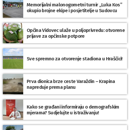
Memorijalni malonogometni turnir „Luka Kos”
okupio brojne ekipe i posjetitelje u Sudovcu
Općina Vidovec ulaže u poljoprivredu: otvorene
prijave za općinske potpore
Sve spremno za otvorenje stadiona u Hrašćici!
Prva dionica brze ceste Varaždin – Krapina
napreduje prema planu
Kako se građani informiraju o demografskim
mjerama? Sudjelujte u istraživanju!