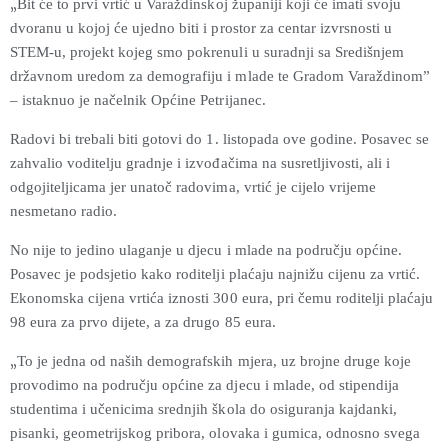
„
Bit će to prvi vrtić u Varaždinskoj županiji koji će imati svoju
dvoranu u kojoj će ujedno biti i prostor za centar izvrsnosti u
STEM-u, projekt kojeg smo pokrenuli u suradnji sa Središnjem
državnom uredom za demografiju i mlade te Gradom Varaždinom”
– istaknuo je načelnik Općine Petrijanec.
Radovi bi trebali biti gotovi do 1. listopada ove godine. Posavec se
zahvalio voditelju gradnje i izvođačima na susretljivosti, ali i
odgojiteljicama jer unatoč radovima, vrtić je cijelo vrijeme
nesmetano radio.
No nije to jedino ulaganje u djecu i mlade na području općine.
Posavec je podsjetio kako roditelji plaćaju najnižu cijenu za vrtić.
Ekonomska cijena vrtića iznosti 300 eura, pri čemu roditelji plaćaju
98 eura za prvo dijete, a za drugo 85 eura.
„
To je jedna od naših demografskih mjera, uz brojne druge koje
provodimo na području općine za djecu i mlade, od stipendija
studentima i učenicima srednjih škola do osiguranja kajdanki,
pisanki, geometrijskog pribora, olovaka i gumica, odnosno svega