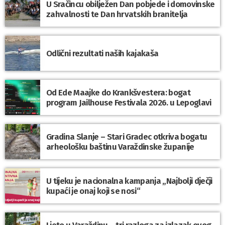
U Sračincu obilježen Dan pobjede i domovinske
zahvalnosti te Dan hrvatskih branitelja
Odlični rezultati naših kajakaša
Od Ede Maajke do Krankšvestera: bogat
program Jailhouse Festivala 2026. u Lepoglavi
Gradina Slanje – Stari Gradec otkriva bogatu
arheološku baštinu Varaždinske županije
U tijeku je nacionalna kampanja „Najbolji dječji
kupaći je onaj koji se nosi“
Ljeto u Varaždinu – tri razloga za izlazak ovog