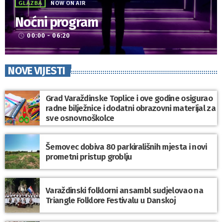
GLAZBA
NOW ON AIR
Noćni program
00:00 - 06:20
access_time
NOVE VIJESTI
Grad Varaždinske Toplice i ove godine osigurao
radne bilježnice i dodatni obrazovni materijal za
sve osnovnoškolce
Šemovec dobiva 80 parkirališnih mjesta i novi
prometni pristup groblju
Varaždinski folklorni ansambl sudjelovao na
Triangle Folklore Festivalu u Danskoj