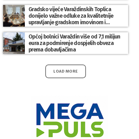
Gradsko vijeće Varaždinskih Toplica
donijelo važne odluke za kvalitetnije
upravljanje gradskom imovinom i
komunalnim sustavom
Općoj bolnici Varaždin više od 7,1 milijun
eura za podmirenje dospjelih obveza
prema dobavljačima
LOAD MORE