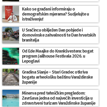
Kako se građani informiraju o
demografskim mjerama? Sudjelujte u
istraživanju!
U Sračincu obilježen Dan pobjede i
domovinske zahvalnosti te Dan hrvatskih
branitelja
Od Ede Maajke do Krankšvestera: bogat
program Jailhouse Festivala 2026. u
Lepoglavi
Gradina Slanje – Stari Gradec otkriva
bogatu arheološku baštinu Varaždinske
županije
Minerva pred tehničkim pregledom:
Završava jedna od najvećih investicija u
zdravstveni turizam Varaždinske županije