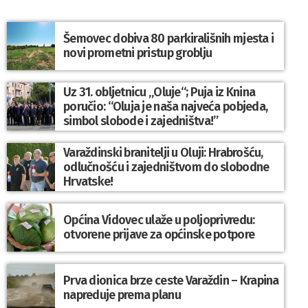
Šemovec dobiva 80 parkirališnih mjesta i
novi prometni pristup groblju
Uz 31. obljetnicu „Oluje“; Puja iz Knina
poručio: “Oluja je naša najveća pobjeda,
simbol slobode i zajedništva!”
Varaždinski branitelji u Oluji: Hrabrošću,
odlučnošću i zajedništvom do slobodne
Hrvatske!
Općina Vidovec ulaže u poljoprivredu:
otvorene prijave za općinske potpore
Prva dionica brze ceste Varaždin – Krapina
napreduje prema planu