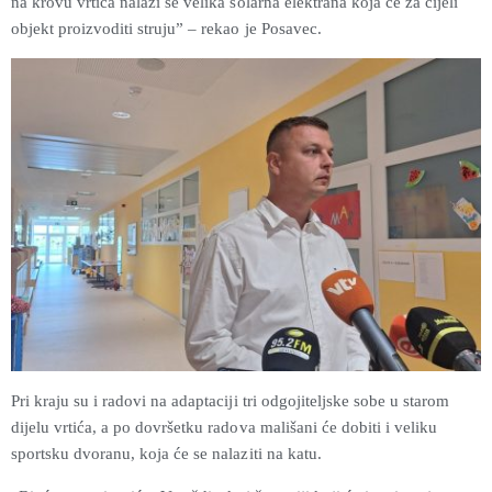
na krovu vrtića nalazi se velika solarna elektrana koja će za cijeli
objekt proizvoditi struju” – rekao je Posavec.
Pri kraju su i radovi na adaptaciji tri odgojiteljske sobe u starom
dijelu vrtića, a po dovršetku radova mališani će dobiti i veliku
sportsku dvoranu, koja će se nalaziti na katu.