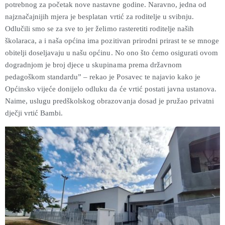
potrebnog za početak nove nastavne godine. Naravno, jedna od
najznačajnijih mjera je besplatan vrtić za roditelje u svibnju.
Odlučili smo se za sve to jer želimo rasteretiti roditelje naših
školaraca, a i naša općina ima pozitivan prirodni prirast te se mnoge
obitelji doseljavaju u našu općinu. No ono što ćemo osigurati ovom
dogradnjom je broj djece u skupinama prema državnom
pedagoškom standardu” – rekao je Posavec te najavio kako je
Općinsko vijeće donijelo odluku da će vrtić postati javna ustanova.
Naime, uslugu predškolskog obrazovanja dosad je pružao privatni
dječji vrtić Bambi.