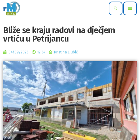
search
menu
Bliže se kraju radovi na dječjem
vrtiću u Petrijancu
04/09/2025
12:54
Kristina Ljubić