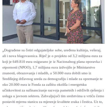
„
Dograđene su četiri odgajateljske sobe, uređena kuhinja, vešeraj,
ali i nova blagovaonica. Riječ je o projektu od 3,2 milijuna eura za
koji je 649.810 eura osigurano je iz Nacionalnog plana oporavka i
otpornosti (NPOO), 1,7 milijuna eura izdvojilo je Ministarstvo
znanosti, obrazovanja i mladih, a 50.000 eura dobili smo iz
Središnjeg državnog ureda za demografiju i mlade za opremanje te
oko 20.000 eura iz Fonda za zaštitu okoliša i energetsku
učinkovitost za sufinanciranje razvoja pametnih i održivih rješenja i
usluga u javnom sektoru. Zahvaljujući tim sredstvima u vrtiću ćemo
postaviti mjernu stanicu za mjerenje kvalitete zraka i čestica. Uz to,