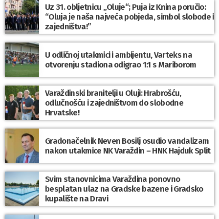
Uz 31. obljetnicu „Oluje“; Puja iz Knina poručio:
“Oluja je naša najveća pobjeda, simbol slobode i
zajedništva!”
U odličnoj utakmici i ambijentu, Varteks na
otvorenju stadiona odigrao 1:1 s Mariborom
Varaždinski branitelji u Oluji: Hrabrošću,
odlučnošću i zajedništvom do slobodne
Hrvatske!
Gradonačelnik Neven Bosilj osudio vandalizam
nakon utakmice NK Varaždin – HNK Hajduk Split
Svim stanovnicima Varaždina ponovno
besplatan ulaz na Gradske bazene i Gradsko
kupalište na Dravi