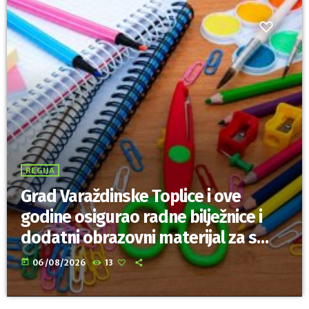
REGIJA
Grad Varaždinske Toplice i ove
godine osigurao radne bilježnice i
dodatni obrazovni materijal za sve
osnovnoškolce
today
06/08/2026
13