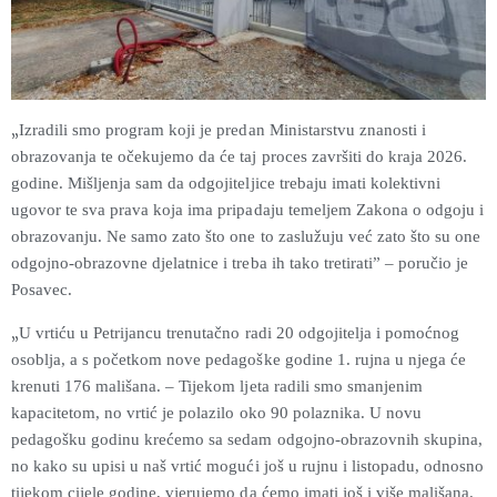
„
Izradili smo program koji je predan Ministarstvu znanosti i
obrazovanja te očekujemo da će taj proces završiti do kraja 2026.
godine. Mišljenja sam da odgojiteljice trebaju imati kolektivni
ugovor te sva prava koja ima pripadaju temeljem Zakona o odgoju i
obrazovanju. Ne samo zato što one to zaslužuju već zato što su one
odgojno-obrazovne djelatnice i treba ih tako tretirati” – poručio je
Posavec.
„
U vrtiću u Petrijancu trenutačno radi 20 odgojitelja i pomoćnog
osoblja, a s početkom nove pedagoške godine 1. rujna u njega će
krenuti 176 mališana. – Tijekom ljeta radili smo smanjenim
kapacitetom, no vrtić je polazilo oko 90 polaznika. U novu
pedagošku godinu krećemo sa sedam odgojno-obrazovnih skupina,
no kako su upisi u naš vrtić mogući još u rujnu i listopadu, odnosno
tijekom cijele godine, vjerujemo da ćemo imati još i više mališana.