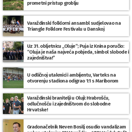
prometni pristup groblju
Varaždinski folklorni ansambl sudjelovao na
Triangle Folklore Festivalu u Danskoj
Uz 31. obljetnicu „Oluje“; Puja iz Knina poručio:
“Oluja je naša najveća pobjeda, simbol slobode i
zajedništva!”
U odličnoj utakmici i ambijentu, Varteks na
otvorenju stadiona odigrao 1:1 s Mariborom
Varaždinski branitelji u Oluji: Hrabrošću,
odlučnošću i zajedništvom do slobodne
Hrvatske!
Gradonačelnik Neven Bosilj osudio vandalizam