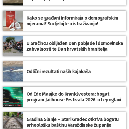
Kako se građani informiraju o demografskim
mjerama? Sudjelujte u istraživanju!
U Sračincu obilježen Dan pobjede i domovinske
zahvalnosti te Dan hrvatskih branitelja
Odlični rezultati naših kajakaša
Od Ede Maajke do Krankšvestera: bogat
program Jailhouse Festivala 2026. u Lepoglavi
Gradina Slanje – Stari Gradec otkriva bogatu
arheološku baštinu Varaždinske županije