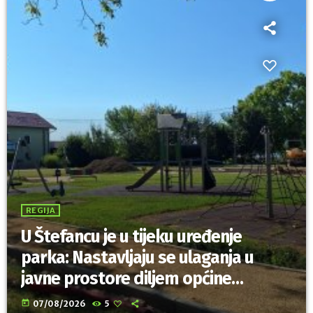
REGIJA
U Štefancu je u tijeku uređenje
parka: Nastavljaju se ulaganja u
javne prostore diljem općine
Trnovec Bartolovečki
today
07/08/2026
5