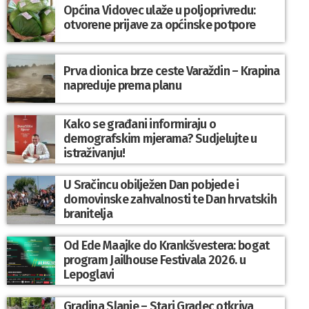
Općina Vidovec ulaže u poljoprivredu:
otvorene prijave za općinske potpore
Prva dionica brze ceste Varaždin – Krapina
napreduje prema planu
Kako se građani informiraju o
demografskim mjerama? Sudjelujte u
istraživanju!
U Sračincu obilježen Dan pobjede i
domovinske zahvalnosti te Dan hrvatskih
branitelja
Od Ede Maajke do Krankšvestera: bogat
program Jailhouse Festivala 2026. u
Lepoglavi
Gradina Slanje – Stari Gradec otkriva