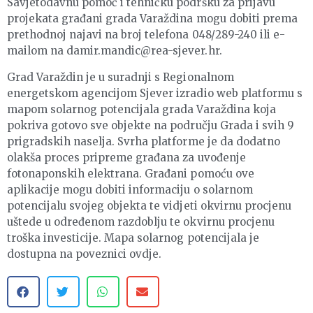
Savjetodavnu pomoć i tehničku podršku za prijavu
projekata građani grada Varaždina mogu dobiti prema
prethodnoj najavi na broj telefona 048/289-240 ili e-
mailom na damir.mandic@rea-sjever.hr.
Grad Varaždin je u suradnji s Regionalnom
energetskom agencijom Sjever izradio web platformu s
mapom solarnog potencijala grada Varaždina koja
pokriva gotovo sve objekte na području Grada i svih 9
prigradskih naselja. Svrha platforme je da dodatno
olakša proces pripreme građana za uvođenje
fotonaponskih elektrana. Građani pomoću ove
aplikacije mogu dobiti informaciju o solarnom
potencijalu svojeg objekta te vidjeti okvirnu procjenu
uštede u određenom razdoblju te okvirnu procjenu
troška investicije. Mapa solarnog potencijala je
dostupna na poveznici ovdje.