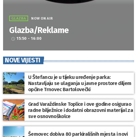
GLAZBA
NOW ON AIR
Glazba/Reklame
15:50 - 16:00
access_time
NOVE VIJESTI
U Štefancu je u tijeku uređenje parka:
Nastavljaju se ulaganja u javne prostore diljem
općine Trnovec Bartolovečki
Grad Varaždinske Toplice i ove godine osigurao
radne bilježnice i dodatni obrazovni materijal za
sve osnovnoškolce
Šemovec dobiva 80 parkirališnih mjesta i novi