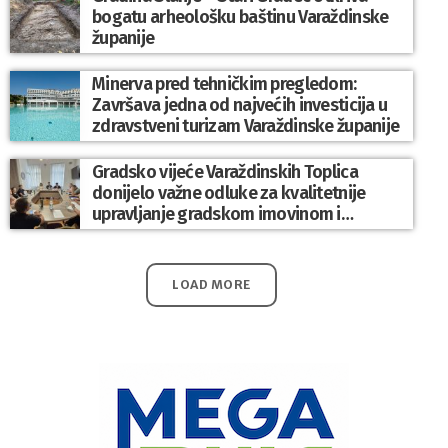
bogatu arheološku baštinu Varaždinske
županije
Minerva pred tehničkim pregledom:
Završava jedna od najvećih investicija u
zdravstveni turizam Varaždinske županije
Gradsko vijeće Varaždinskih Toplica
donijelo važne odluke za kvalitetnije
upravljanje gradskom imovinom i
komunalnim sustavom
LOAD MORE