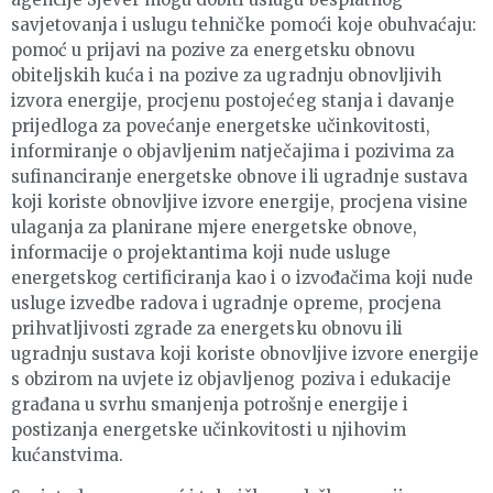
savjetovanja i uslugu tehničke pomoći koje obuhvaćaju:
pomoć u prijavi na pozive za energetsku obnovu
obiteljskih kuća i na pozive za ugradnju obnovljivih
izvora energije, procjenu postojećeg stanja i davanje
prijedloga za povećanje energetske učinkovitosti,
informiranje o objavljenim natječajima i pozivima za
sufinanciranje energetske obnove ili ugradnje sustava
koji koriste obnovljive izvore energije, procjena visine
ulaganja za planirane mjere energetske obnove,
informacije o projektantima koji nude usluge
energetskog certificiranja kao i o izvođačima koji nude
usluge izvedbe radova i ugradnje opreme, procjena
prihvatljivosti zgrade za energetsku obnovu ili
ugradnju sustava koji koriste obnovljive izvore energije
s obzirom na uvjete iz objavljenog poziva i edukacije
građana u svrhu smanjenja potrošnje energije i
postizanja energetske učinkovitosti u njihovim
kućanstvima.