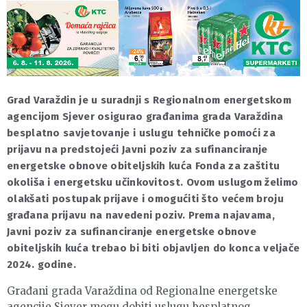
Grad Varaždin je u suradnji s Regionalnom energetskom
agencijom Sjever osigurao građanima grada Varaždina
besplatno savjetovanje i uslugu tehničke pomoći za
prijavu na predstojeći Javni poziv za sufinanciranje
energetske obnove obiteljskih kuća Fonda za zaštitu
okoliša i energetsku učinkovitost. Ovom uslugom želimo
olakšati postupak prijave i omogućiti što većem broju
građana prijavu na navedeni poziv. Prema najavama,
Javni poziv za sufinanciranje energetske obnove
obiteljskih kuća trebao bi biti objavljen do konca veljače
2024. godine.
Građani grada Varaždina od Regionalne energetske
agencije Sjever mogu dobiti uslugu besplatnog