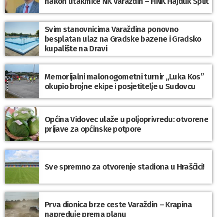
nakon utakmice NK Varaždin – HNK Hajduk Split
Svim stanovnicima Varaždina ponovno
besplatan ulaz na Gradske bazene i Gradsko
kupalište na Dravi
Memorijalni malonogometni turnir „Luka Kos”
okupio brojne ekipe i posjetitelje u Sudovcu
Općina Vidovec ulaže u poljoprivredu: otvorene
prijave za općinske potpore
Sve spremno za otvorenje stadiona u Hrašćici!
Prva dionica brze ceste Varaždin – Krapina
napreduje prema planu