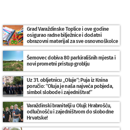
Grad Varaždinske Toplice i ove godine
osigurao radne bilježnice i dodatni
obrazovni materijal za sve osnovnoškolce
Šemovec dobiva 80 parkirališnih mjesta i
novi prometni pristup groblju
Uz 31. obljetnicu „Oluje“; Puja iz Knina
poručio: “Oluja je naša najveća pobjeda,
simbol slobode i zajedništva!”
Varaždinski branitelji u Oluji: Hrabrošću,
odlučnošću i zajedništvom do slobodne
Hrvatske!