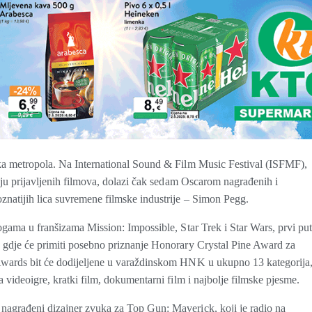
ska metropola. Na International Sound & Film Music Festival (ISFMF),
roju prijavljenih filmova, dolazi čak sedam Oscarom nagrađenih i
znatijih lica suvremene filmske industrije – Simon Pegg.
ogama u franšizama Mission: Impossible, Star Trek i Star Wars, prvi put
, gdje će primiti posebno priznanje Honorary Crystal Pine Award za
 Awards bit će dodijeljene u varaždinskom HNK u ukupno 13 kategorija
a videoigre, kratki film, dokumentarni film i najbolje filmske pjesme.
nagrađeni dizajner zvuka za Top Gun: Maverick, koji je radio na