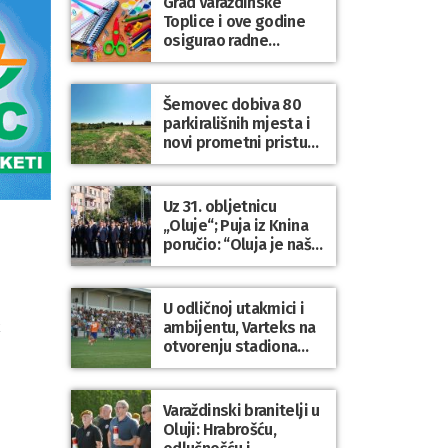
Grad Varaždinske
Bartolovečki
Toplice i ove godine
osigurao radne
bilježnice i dodatni
obrazovni materijal za
sve osnovnoškolce
Šemovec dobiva 80
parkirališnih mjesta i
novi prometni pristup
groblju
Uz 31. obljetnicu
„Oluje“; Puja iz Knina
poručio: “Oluja je naša
najveća pobjeda,
simbol slobode i
zajedništva!”
U odličnoj utakmici i
ambijentu, Varteks na
otvorenju stadiona
odigrao 1:1 s
,
Mariborom
Varaždinski branitelji u
Oluji: Hrabrošću,