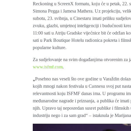
Reckoning u ScreenX formatu, koju će u petak, 22. sv
Simona Pegga i Jamesa Mathera. Uz projekciju, velik d
subotu, 23. svibnja, u Cinestaru imati priliku sudje
zvuku, glazbi, umjetnoj inteligenciji i budućnosti krea
11:00 sati u Atriju Gradske vijećnice bit će održan ko
sati u Park Boutique Hotelu radionica pokreta i filmsk
popularne kulture.
Za sudjelovanje na svim događanjima otvorenim za javn
www.isfmf.com
.
„
Posebno nas veseli što ove godine u Varaždin dolaze re
kojih mnogi nakon festivala u Cannesu svoj put nas
relevantnosti koju ISFMF danas ima. U programu imam
međunarodne nagrade i priznanja, a publika će imati p
njih. Upravo taj neposredan susret publike i filmski
industriju nego i za sam grad“ – istaknula je Marijana 