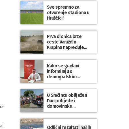
Sve spremno za
otvorenje stadiona u
Hrašćici!
Prva dionica brze
ceste Varaždin –
Krapina napreduje
prema planu
Kako se građani
informiraju o
demografskim
mjerama? Sudjelujte u
istraživanju!
U Sračincu obilježen
Dan pobjede i
domovinske
 od
zahvalnosti te Dan
hrvatskih branitelja
al
Odlični rezultati naših