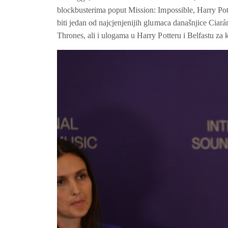
blockbusterima poput Mission: Impossible, Harry Po
biti jedan od najcjenjenijih glumaca današnjice Cia
Thrones, ali i ulogama u Harry Potteru i Belfastu za 