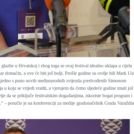
azbe u Hrvatskoj i zbog toga se ovaj festival idealno uklapa u cijelu
ar domaćin, a ove će biti još bolji. Prošle godine su ovdje bili Mark Ul
 zajedno s puno novih međunarodnih zvijezda predvođenih Simonom
 u koju se vrijedi vratiti, a vjerujem da ćemo sljedeće godine imati još
telje da se priključe festivalskim događanjima, iskoriste bogat program i
a.“ – poručio je na konferenciji za medije gradonačelnik Grada Varaždi