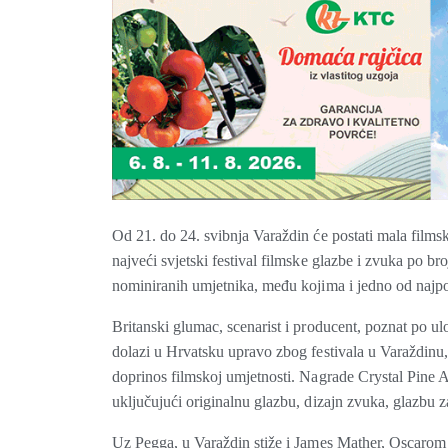
Od 21. do 24. svibnja Varaždin će postati mala film
najveći svjetski festival filmske glazbe i zvuka po b
nominiranih umjetnika, među kojima i jedno od najpo
Britanski glumac, scenarist i producent, poznat po ul
dolazi u Hrvatsku upravo zbog festivala u Varaždinu
doprinos filmskoj umjetnosti. Nagrade Crystal Pine
uključujući originalnu glazbu, dizajn zvuka, glazbu z
Uz Pegga, u Varaždin stiže i James Mather, Oscarom 