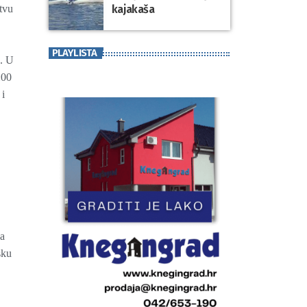
kajakaša
tvu
PLAYLISTA
a. U
:00
 i
za
sku