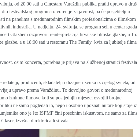
ibnja, od 20:00 sati u Cinestaru Varaždin publika pratiti upravo u druš
io festivalskog programa otvoren je za javnost, pa će posjetitelji u
lovati na panelima s međunarodnim filmskim profesionalcima o filmskom
tivnih industrija. U nedjelju, 24. svibnja, se program seli u centar grad
ncert Glazbeni razgovori: reinterpretacija hrvatske filmske glazbe, u 15
e glazbe, a u 18:00 sati u restoranu The Family kviz za ljubitelje filma
ost, osim koncerta, potrebna je prijava na službenoj stranici festivala
datelji, producenti, skladatelji i dizajneri zvuka iz cijelog svijeta, od
tavljaju upravo prema Varaždinu. To dovoljno govori o međunarodnoj
o iznimne filmove koji su posljednjih mjeseci osvojili brojne
riliku ne samo pogledati ih, nego i osobno upoznati autore koji stoje i
h umjetnika ono je što ISFMF čini posebnim iskustvom, ne samo za film
Glaser, izvršna direktorica festivala.