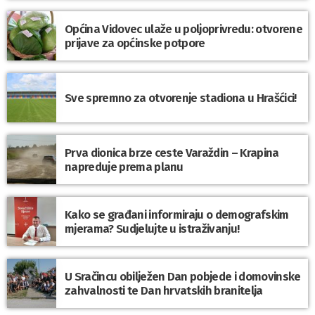
Općina Vidovec ulaže u poljoprivredu: otvorene
prijave za općinske potpore
Sve spremno za otvorenje stadiona u Hrašćici!
Prva dionica brze ceste Varaždin – Krapina
napreduje prema planu
Kako se građani informiraju o demografskim
mjerama? Sudjelujte u istraživanju!
U Sračincu obilježen Dan pobjede i domovinske
zahvalnosti te Dan hrvatskih branitelja