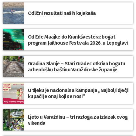
Odlični rezultati naših kajakaša
Od Ede Maajke do Krankšvestera: bogat
program Jailhouse Festivala 2026. u Lepoglavi
Gradina Slanje – Stari Gradec otkriva bogatu
arheološku baštinu Varaždinske županije
U tijeku je nacionalna kampanja „Najbolji dječji
kupaći je onaj koji se nosi“
Ljeto u Varaždinu – tri razloga za izlazak ovog
vikenda