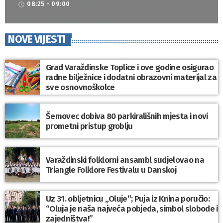
08:25 - 09:00
access_time
NOVE VIJESTI
Grad Varaždinske Toplice i ove godine osigurao
radne bilježnice i dodatni obrazovni materijal za
sve osnovnoškolce
Šemovec dobiva 80 parkirališnih mjesta i novi
prometni pristup groblju
Varaždinski folklorni ansambl sudjelovao na
Triangle Folklore Festivalu u Danskoj
Uz 31. obljetnicu „Oluje“; Puja iz Knina poručio:
“Oluja je naša najveća pobjeda, simbol slobode i
zajedništva!”