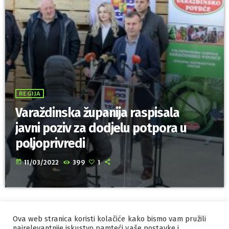
REGIJA
Varaždinska županija raspisala
javni poziv za dodjelu potpora u
poljoprivredi
today
11/03/2022
399
1
Ova web stranica koristi kolačiće kako bismo vam pružili
IZRADA I HOSTING
ORBIS
najrelevantnije iskustvo pamteći vaše postavke i