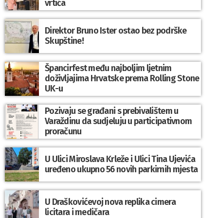
vrtića
Direktor Bruno Ister ostao bez podrške
Skupštine!
Špancirfest među najboljim ljetnim
doživljajima Hrvatske prema Rolling Stone
UK-u
Pozivaju se građani s prebivalištem u
Varaždinu da sudjeluju u participativnom
proračunu
U Ulici Miroslava Krleže i Ulici Tina Ujevića
uređeno ukupno 56 novih parkirnih mjesta
U Draškovićevoj nova replika cimera
licitara i medičara