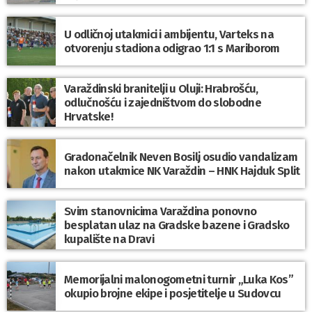
U odličnoj utakmici i ambijentu, Varteks na
otvorenju stadiona odigrao 1:1 s Mariborom
Varaždinski branitelji u Oluji: Hrabrošću,
odlučnošću i zajedništvom do slobodne
Hrvatske!
Gradonačelnik Neven Bosilj osudio vandalizam
nakon utakmice NK Varaždin – HNK Hajduk Split
Svim stanovnicima Varaždina ponovno
besplatan ulaz na Gradske bazene i Gradsko
kupalište na Dravi
Memorijalni malonogometni turnir „Luka Kos”
okupio brojne ekipe i posjetitelje u Sudovcu