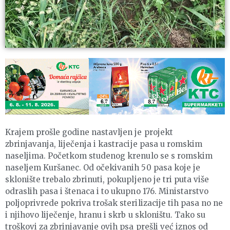
Krajem prošle godine nastavljen je projekt
zbrinjavanja, liječenja i kastracije pasa u romskim
naseljima. Početkom studenog krenulo se s romskim
naseljem Kuršanec. Od očekivanih 50 pasa koje je
sklonište trebalo zbrinuti, pokupljeno je tri puta više
odraslih pasa i štenaca i to ukupno 176. Ministarstvo
poljoprivrede pokriva trošak sterilizacije tih pasa no ne
i njihovo liječenje, hranu i skrb u skloništu. Tako su
troškovi za zbrinjavanje ovih psa prešli već iznos od