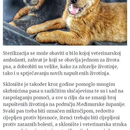
Sterilizacija se može obaviti u bilo kojoj veterinarskoj
ambulanti, zahvat je koji se obavlja jednom za života
psa, a dobrobiti su velike, kako za zdravlje životinje,
tako i u sprječavanju novih napuštenih životinja.
Sklonište je također kroz godine pomoglo mnogim
skrbnicima pasa u različitim slučajevima te su i sad na
raspolaganju pomoći, a sve u cilju da se smanji broj
napuštenih životinja na području Međimurske županije.
Svaki pas treba biti označen mikročipom, redovito
cijepljen protiv bjesnoće, štenci trebaju biti cijepljeni
protiv zaraznih bolesti, a sklonište i veterinarska struka