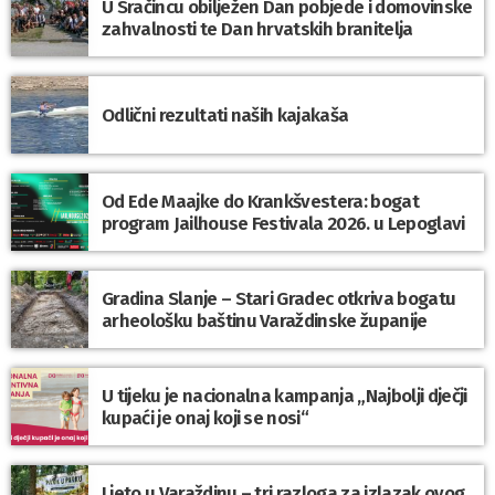
U Sračincu obilježen Dan pobjede i domovinske
zahvalnosti te Dan hrvatskih branitelja
Odlični rezultati naših kajakaša
Od Ede Maajke do Krankšvestera: bogat
program Jailhouse Festivala 2026. u Lepoglavi
Gradina Slanje – Stari Gradec otkriva bogatu
arheološku baštinu Varaždinske županije
U tijeku je nacionalna kampanja „Najbolji dječji
kupaći je onaj koji se nosi“
Ljeto u Varaždinu – tri razloga za izlazak ovog