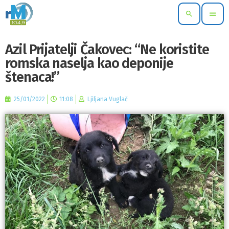
search
menu
Azil Prijatelji Čakovec: “Ne koristite
romska naselja kao deponije
štenaca!”
25/01/2022
11:08
Ljiljana Vuglač