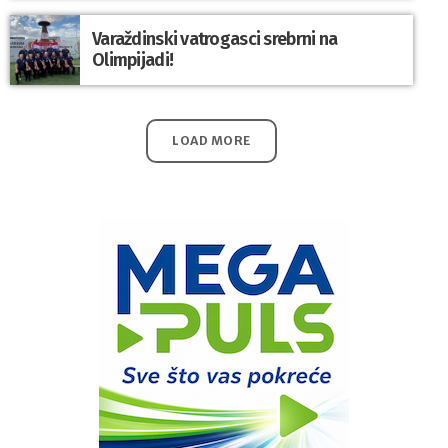
Varaždinski vatrogasci srebrni na
Olimpijadi!
LOAD MORE