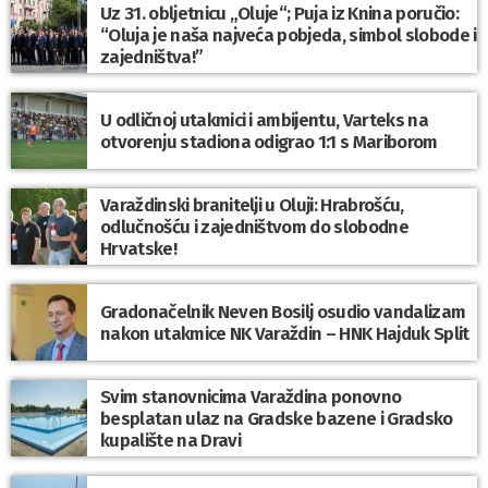
Uz 31. obljetnicu „Oluje“; Puja iz Knina poručio:
“Oluja je naša najveća pobjeda, simbol slobode i
zajedništva!”
U odličnoj utakmici i ambijentu, Varteks na
otvorenju stadiona odigrao 1:1 s Mariborom
Varaždinski branitelji u Oluji: Hrabrošću,
odlučnošću i zajedništvom do slobodne
Hrvatske!
Gradonačelnik Neven Bosilj osudio vandalizam
nakon utakmice NK Varaždin – HNK Hajduk Split
Svim stanovnicima Varaždina ponovno
besplatan ulaz na Gradske bazene i Gradsko
kupalište na Dravi