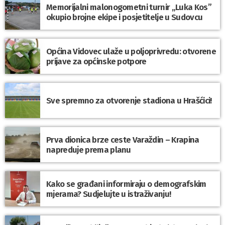
Memorijalni malonogometni turnir „Luka Kos”
okupio brojne ekipe i posjetitelje u Sudovcu
Općina Vidovec ulaže u poljoprivredu: otvorene
prijave za općinske potpore
Sve spremno za otvorenje stadiona u Hrašćici!
Prva dionica brze ceste Varaždin – Krapina
napreduje prema planu
Kako se građani informiraju o demografskim
mjerama? Sudjelujte u istraživanju!