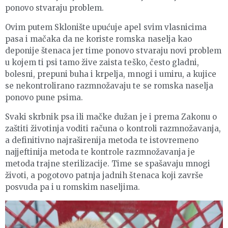
ponovo stvaraju problem.
Ovim putem Sklonište upućuje apel svim vlasnicima
pasa i mačaka da ne koriste romska naselja kao
deponije štenaca jer time ponovo stvaraju novi problem
u kojem ti psi tamo žive zaista teško, često gladni,
bolesni, prepuni buha i krpelja, mnogi i umiru, a kujice
se nekontrolirano razmnožavaju te se romska naselja
ponovo pune psima.
Svaki skrbnik psa ili mačke dužan je i prema Zakonu o
zaštiti životinja voditi računa o kontroli razmnožavanja,
a definitivno najraširenija metoda te istovremeno
najjeftinija metoda te kontrole razmnožavanja je
metoda trajne sterilizacije. Time se spašavaju mnogi
životi, a pogotovo patnja jadnih štenaca koji završe
posvuda pa i u romskim naseljima.