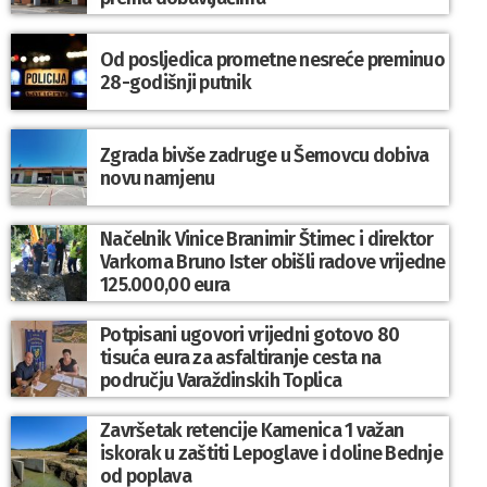
Od posljedica prometne nesreće preminuo
28-godišnji putnik
Zgrada bivše zadruge u Šemovcu dobiva
novu namjenu
Načelnik Vinice Branimir Štimec i direktor
Varkoma Bruno Ister obišli radove vrijedne
125.000,00 eura
Potpisani ugovori vrijedni gotovo 80
tisuća eura za asfaltiranje cesta na
području Varaždinskih Toplica
Završetak retencije Kamenica 1 važan
iskorak u zaštiti Lepoglave i doline Bednje
od poplava