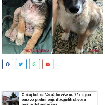
Općoj bolnici Varaždin više od 7,1 milijun
eura za podmirenje dospjelih obveza
prema dobavljačima