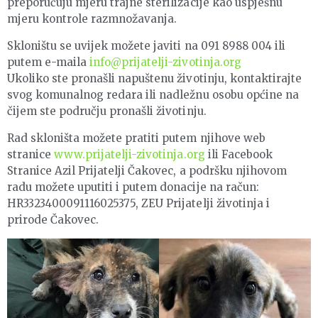
preporučuju mjeru trajne sterilizacije kao uspješnu
mjeru kontrole razmnožavanja.
Skloništu se uvijek možete javiti na 091 8988 004 ili
putem e-maila
info@prijatelji-zivotinja.org
Ukoliko ste pronašli napuštenu životinju, kontaktirajte
svog komunalnog redara ili nadležnu osobu općine na
čijem ste području pronašli životinju.
Rad skloništa možete pratiti putem njihove web
stranice
www.prijatelji-zivotinja.org
ili Facebook
Stranice Azil Prijatelji Čakovec, a podršku njihovom
radu možete uputiti i putem donacije na račun:
HR3323400091116025375, ZEU Prijatelji životinja i
prirode Čakovec.