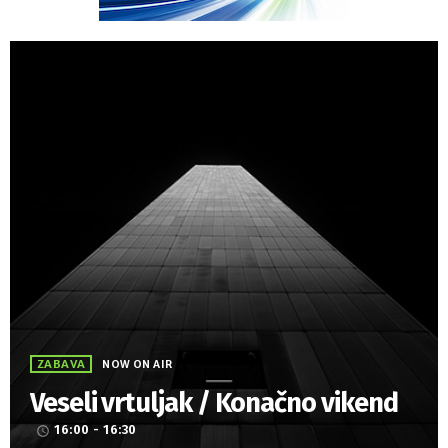
ZABAVA
NOW ON AIR
Veseli vrtuljak / Konačno vikend
16:00 - 16:30
access_time